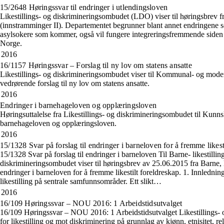
15/2648 Høringssvar til endringer i utlendingsloven
Likestillings- og diskrimineringsombudet (LDO) viser til høringsbrev 
(innstramminger II). Departementet begrunner blant annet endringene som 
asylsokere som kommer, også vil fungere integreringsfremmende siden de v
Norge.
2016
16/1157 Høringssvar – Forslag til ny lov om statens ansatte
Likestillings- og diskrimineringsombudet viser til Kommunal- og moder
vedrørende forslag til ny lov om statens ansatte.
2016
Endringer i barnehageloven og opplæringsloven
Høringsuttalelse fra Likestillings- og diskrimineringsombudet til Kun
barnehageloven og opplæringsloven.
2016
15/1328 Svar på forslag til endringer i barneloven for å fremme likest
15/1328 Svar på forslag til endringer i barneloven Til Barne- likestilli
diskrimineringsombudet viser til høringsbrev av 25.06.2015 fra Barne, l
endringer i barneloven for å fremme likestilt foreldreskap. 1. Innledn
likestilling på sentrale samfunnsområder. Ett slikt…
2016
16/109 Høringssvar – NOU 2016: 1 Arbeidstidsutvalget
16/109 Høringssvar – NOU 2016: 1 Arbeidstidsutvalget Likestillings-
for likestilling og mot diskriminering på grunnlag av kjønn, etnisitet, rel