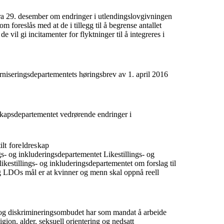
fra 29. desember om endringer i utlendingslovgivningen
foreslås med at de i tillegg til å begrense antallet
il gi incitamenter for flyktninger til å integreres i
niseringsdepartementets høringsbrev av 1. april 2016
nskapsdepartementet vedrørende endringer i
ilt foreldreskap
ngs- og inkluderingsdepartementet Likestillings- og
ikestillings- og inkluderingsdepartementet om forslag til
ing LDOs mål er at kvinner og menn skal oppnå reell
 og diskrimineringsombudet har som mandat å arbeide
igion, alder, seksuell orientering og nedsatt