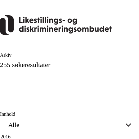
Hopp
til
hovedinnhold
Arkiv
255 søkeresultater
Innhold
Alle
2016