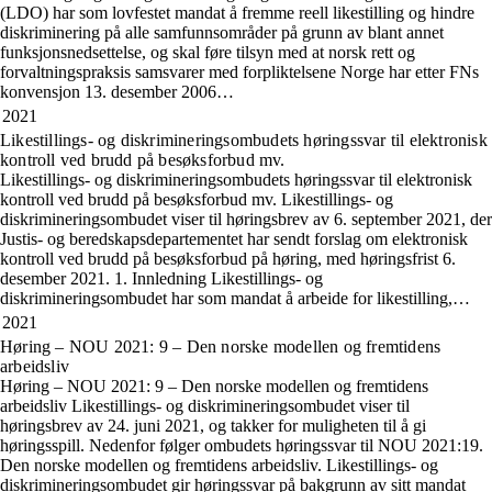
(LDO) har som lovfestet mandat å fremme reell likestilling og hindre
diskriminering på alle samfunnsområder på grunn av blant annet
funksjonsnedsettelse, og skal føre tilsyn med at norsk rett og
forvaltningspraksis samsvarer med forpliktelsene Norge har etter FNs
konvensjon 13. desember 2006…
2021
Likestillings- og diskrimineringsombudets høringssvar til elektronisk
kontroll ved brudd på besøksforbud mv.
Likestillings- og diskrimineringsombudets høringssvar til elektronisk
kontroll ved brudd på besøksforbud mv. Likestillings- og
diskrimineringsombudet viser til høringsbrev av 6. september 2021, der
Justis- og beredskapsdepartementet har sendt forslag om elektronisk
kontroll ved brudd på besøksforbud på høring, med høringsfrist 6.
desember 2021. 1. Innledning Likestillings- og
diskrimineringsombudet har som mandat å arbeide for likestilling,…
2021
Høring – NOU 2021: 9 – Den norske modellen og fremtidens
arbeidsliv
Høring – NOU 2021: 9 – Den norske modellen og fremtidens
arbeidsliv Likestillings- og diskrimineringsombudet viser til
høringsbrev av 24. juni 2021, og takker for muligheten til å gi
høringsspill. Nedenfor følger ombudets høringssvar til NOU 2021:19.
Den norske modellen og fremtidens arbeidsliv. Likestillings- og
diskrimineringsombudet gir høringssvar på bakgrunn av sitt mandat