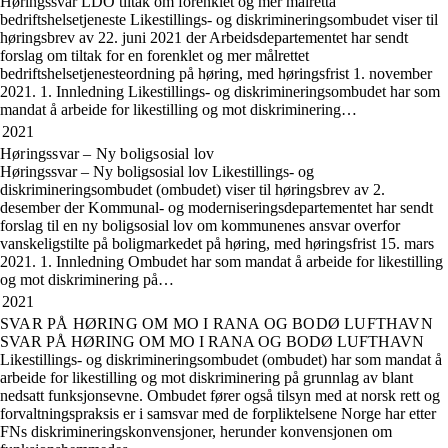
Høringssvar LDO tiltak om forenklet og mer målretta
bedriftshelsetjeneste Likestillings- og diskrimineringsombudet viser til
høringsbrev av 22. juni 2021 der Arbeidsdepartementet har sendt
forslag om tiltak for en forenklet og mer målrettet
bedriftshelsetjenesteordning på høring, med høringsfrist 1. november
2021. 1. Innledning Likestillings- og diskrimineringsombudet har som
mandat å arbeide for likestilling og mot diskriminering…
2021
Høringssvar – Ny boligsosial lov
Høringssvar – Ny boligsosial lov Likestillings- og
diskrimineringsombudet (ombudet) viser til høringsbrev av 2.
desember der Kommunal- og moderniseringsdepartementet har sendt
forslag til en ny boligsosial lov om kommunenes ansvar overfor
vanskeligstilte på boligmarkedet på høring, med høringsfrist 15. mars
2021. 1. Innledning Ombudet har som mandat å arbeide for likestilling
og mot diskriminering på…
2021
SVAR PÅ HØRING OM MO I RANA OG BODØ LUFTHAVN
SVAR PÅ HØRING OM MO I RANA OG BODØ LUFTHAVN
Likestillings- og diskrimineringsombudet (ombudet) har som mandat å
arbeide for likestilling og mot diskriminering på grunnlag av blant
nedsatt funksjonsevne. Ombudet fører også tilsyn med at norsk rett og
forvaltningspraksis er i samsvar med de forpliktelsene Norge har etter
FNs diskrimineringskonvensjoner, herunder konvensjonen om