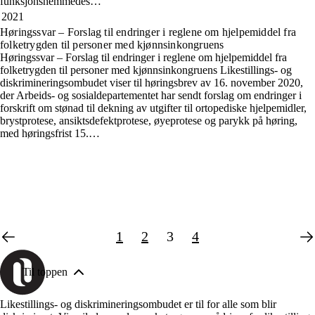
funksjonshemmedes…
2021
Høringssvar – Forslag til endringer i reglene om hjelpemiddel fra
folketrygden til personer med kjønnsinkongruens
Høringssvar – Forslag til endringer i reglene om hjelpemiddel fra
folketrygden til personer med kjønnsinkongruens Likestillings- og
diskrimineringsombudet viser til høringsbrev av 16. november 2020,
der Arbeids- og sosialdepartementet har sendt forslag om endringer i
forskrift om stønad til dekning av utgifter til ortopediske hjelpemidler,
brystprotese, ansiktsdefektprotese, øyeprotese og parykk på høring,
med høringsfrist 15.…
1
2
3
4
Til toppen
Likestillings- og diskrimineringsombudet er til for alle som blir