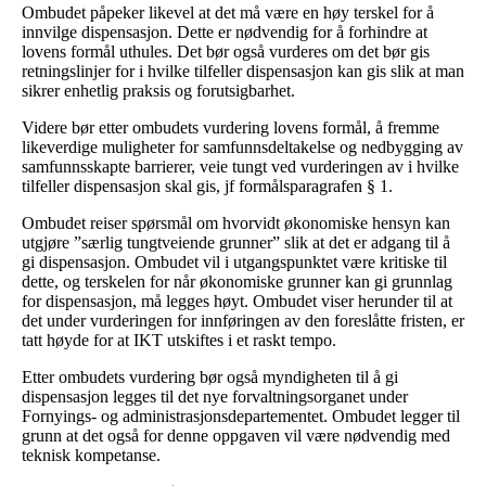
Ombudet påpeker likevel at det må være en høy terskel for å
innvilge dispensasjon. Dette er nødvendig for å forhindre at
lovens formål uthules. Det bør også vurderes om det bør gis
retningslinjer for i hvilke tilfeller dispensasjon kan gis slik at man
sikrer enhetlig praksis og forutsigbarhet.
Videre bør etter ombudets vurdering lovens formål, å fremme
likeverdige muligheter for samfunnsdeltakelse og nedbygging av
samfunnsskapte barrierer, veie tungt ved vurderingen av i hvilke
tilfeller dispensasjon skal gis, jf formålsparagrafen § 1.
Ombudet reiser spørsmål om hvorvidt økonomiske hensyn kan
utgjøre ”særlig tungtveiende grunner” slik at det er adgang til å
gi dispensasjon. Ombudet vil i utgangspunktet være kritiske til
dette, og terskelen for når økonomiske grunner kan gi grunnlag
for dispensasjon, må legges høyt. Ombudet viser herunder til at
det under vurderingen for innføringen av den foreslåtte fristen, er
tatt høyde for at IKT utskiftes i et raskt tempo.
Etter ombudets vurdering bør også myndigheten til å gi
dispensasjon legges til det nye forvaltningsorganet under
Fornyings- og administrasjonsdepartementet. Ombudet legger til
grunn at det også for denne oppgaven vil være nødvendig med
teknisk kompetanse.