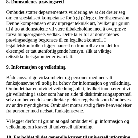
8. Domstolenes prøvingsrett
Ombudet støtter departementets vurdering av at det dreier seg
om en spesialisert kompetanse for å gi pålegg eller dispensasjon.
Denne kompetansen er av utpreget teknisk art, hvilket gir grunn
til å tro at domstolene vil være tilbakeholdne med å overprøve
forvaltningsorganets vedtak. Dette taler for at domstolenes
prøvingsadgang begrenses til en legalitetskontroll. I
legalitetskontrollen ligger uansett en kontroll av om det for
eksempel er tatt utenforliggende hensyn, slik at viktige
rettssikkerhetsgarantier er ivaretatt.
9. Informasjon og veiledning
Både ansvarlige virksomheter og personer med nedsatt
funksjonsevne vil trolig ha behov for informasjon og veiledning.
Ombudet har en utvidet veiledningsplikt, hvilket innebærer at vi
gir veiledning i saker som har en side til diskrimineringsspørsmål
selv om henvendelsene direkte gjelder regelverk som håndheves
av andre myndigheter. Ombudet mottar stadig flere henvendelser
fra personer med nedsatt funksjonsevne.
Vi legger derfor til grunn at også ombudet vil gi informasjon og
veiledning om kravet til universell utforming.
10. Forholdet til det generelle kravet til universell utforming