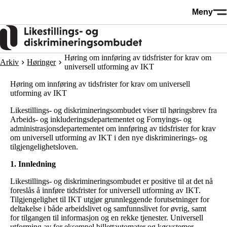
Hopp
Meny
til
hovedinnhold
Høring om innføring av tidsfrister for krav om
Arkiv
Høringer
universell utforming av IKT
Høring om innføring av tidsfrister for krav om universell
utforming av IKT
Likestillings- og diskrimineringsombudet viser til høringsbrev fra
Arbeids- og inkluderingsdepartementet og Fornyings- og
administrasjonsdepartementet om innføring av tidsfrister for krav
om universell utforming av IKT i den nye diskriminerings- og
tilgjengelighetsloven.
1. Innledning
Likestillings- og diskrimineringsombudet er positive til at det nå
foreslås å innføre tidsfrister for universell utforming av IKT.
Tilgjengelighet til IKT utgjør grunnleggende forutsetninger for
deltakelse i både arbeidslivet og samfunnslivet for øvrig, samt
for tilgangen til informasjon og en rekke tjenester. Universell
utforming av for eksempel billettautomater og køsystemer