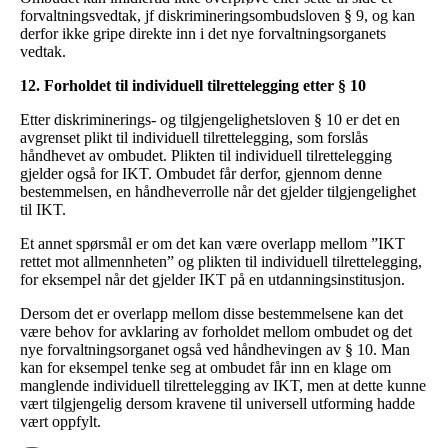
forvaltningsvedtak, jf diskrimineringsombudsloven § 9, og kan
derfor ikke gripe direkte inn i det nye forvaltningsorganets
vedtak.
12. Forholdet til individuell tilrettelegging etter § 10
Etter diskriminerings- og tilgjengelighetsloven § 10 er det en
avgrenset plikt til individuell tilrettelegging, som forslås
håndhevet av ombudet. Plikten til individuell tilrettelegging
gjelder også for IKT. Ombudet får derfor, gjennom denne
bestemmelsen, en håndheverrolle når det gjelder tilgjengelighet
til IKT.
Et annet spørsmål er om det kan være overlapp mellom ”IKT
rettet mot allmennheten” og plikten til individuell tilrettelegging,
for eksempel når det gjelder IKT på en utdanningsinstitusjon.
Dersom det er overlapp mellom disse bestemmelsene kan det
være behov for avklaring av forholdet mellom ombudet og det
nye forvaltningsorganet også ved håndhevingen av § 10. Man
kan for eksempel tenke seg at ombudet får inn en klage om
manglende individuell tilrettelegging av IKT, men at dette kunne
vært tilgjengelig dersom kravene til universell utforming hadde
vært oppfylt.