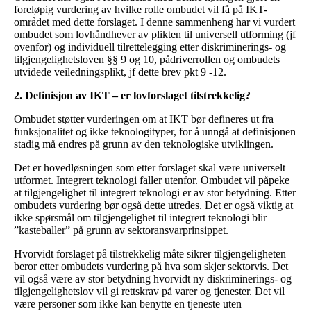
foreløpig vurdering av hvilke rolle ombudet vil få på IKT-
området med dette forslaget. I denne sammenheng har vi vurdert
ombudet som lovhåndhever av plikten til universell utforming (jf
ovenfor) og individuell tilrettelegging etter diskriminerings- og
tilgjengelighetsloven §§ 9 og 10, pådriverrollen og ombudets
utvidede veiledningsplikt, jf dette brev pkt 9 -12.
2. Definisjon av IKT – er lovforslaget tilstrekkelig?
Ombudet støtter vurderingen om at IKT bør defineres ut fra
funksjonalitet og ikke teknologityper, for å unngå at definisjonen
stadig må endres på grunn av den teknologiske utviklingen.
Det er hovedløsningen som etter forslaget skal være universelt
utformet. Integrert teknologi faller utenfor. Ombudet vil påpeke
at tilgjengelighet til integrert teknologi er av stor betydning. Etter
ombudets vurdering bør også dette utredes. Det er også viktig at
ikke spørsmål om tilgjengelighet til integrert teknologi blir
”kasteballer” på grunn av sektoransvarprinsippet.
Hvorvidt forslaget på tilstrekkelig måte sikrer tilgjengeligheten
beror etter ombudets vurdering på hva som skjer sektorvis. Det
vil også være av stor betydning hvorvidt ny diskriminerings- og
tilgjengelighetslov vil gi rettskrav på varer og tjenester. Det vil
være personer som ikke kan benytte en tjeneste uten