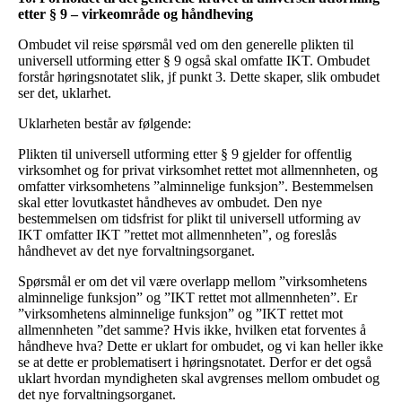
etter § 9 – virkeområde og håndheving
Ombudet vil reise spørsmål ved om den generelle plikten til
universell utforming etter § 9 også skal omfatte IKT. Ombudet
forstår høringsnotatet slik, jf punkt 3. Dette skaper, slik ombudet
ser det, uklarhet.
Uklarheten består av følgende:
Plikten til universell utforming etter § 9 gjelder for offentlig
virksomhet og for privat virksomhet rettet mot allmennheten, og
omfatter virksomhetens ”alminnelige funksjon”. Bestemmelsen
skal etter lovutkastet håndheves av ombudet. Den nye
bestemmelsen om tidsfrist for plikt til universell utforming av
IKT omfatter IKT ”rettet mot allmennheten”, og foreslås
håndhevet av det nye forvaltningsorganet.
Spørsmål er om det vil være overlapp mellom ”virksomhetens
alminnelige funksjon” og ”IKT rettet mot allmennheten”. Er
”virksomhetens alminnelige funksjon” og ”IKT rettet mot
allmennheten ”det samme? Hvis ikke, hvilken etat forventes å
håndheve hva? Dette er uklart for ombudet, og vi kan heller ikke
se at dette er problematisert i høringsnotatet. Derfor er det også
uklart hvordan myndigheten skal avgrenses mellom ombudet og
det nye forvaltningsorganet.