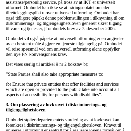
assistanse/personlig service, på tross av at IKT er universelt
utformet. Ombudet kan ikke se at høringsnotatet omtaler
tilretteleggingsplikt utover universell utforming. Ombudet har
også tidligere påpekt denne problemstillingen i tilknytning til om
diskriminerings- og tilgjengelighetsloven generelt sikrer tilgang
til varer og tjenester, jf ombudets brev av 7. desember 2006.
Ombudet vil også påpeke at universell utforming er en angivelse
av en bestemt måte å gjøre en tjeneste tilgjengelig på. Ombudet
vil reise spørsmål ved om universell utforming alene oppfyller
den nye FN-konvensjonens krav.
Det vises særlig til artikkel 9 nr 2 bokstav b):
”State Parties shall also take appropriate measures to:
(b) Ensure that private entities that offer facilities and services
which are open or provided to the public take into account all
aspects of accessibility for persons with disabilities”.
3. Om plassering av lovkravet i diskriminerings- og
tilgjengelighetsloven
Ombudet støtter departementets vurdering av at lovkravet kan
forankres i diskriminerings- og tilgjengelighetsloven. Kravet til
universell utforming er sentralt for å realisere lovens formål om å