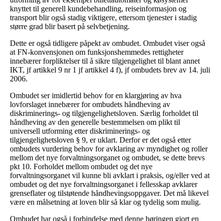
knyttet til generell kundebehandling, reiseinformasjon og
transport blir også stadig viktigere, ettersom tjenester i stadig
større grad blir basert på selvbetjening.
Dette er også tidligere påpekt av ombudet. Ombudet viser også
at FN-konvensjonen om funksjonshemmedes rettigheter
innebærer forpliktelser til å sikre tilgjengelighet til blant annet
IKT, jf artikkel 9 nr 1 jf artikkel 4 f), jf ombudets brev av 14. juli
2006.
Ombudet ser imidlertid behov for en klargjøring av hva
lovforslaget innebærer for ombudets håndheving av
diskriminerings- og tilgjengelighetsloven. Særlig forholdet til
håndheving av den generelle bestemmelsen om plikt til
universell utforming etter diskriminerings- og
tilgjengelighetsloven § 9, er uklart. Derfor er det også etter
ombudets vurdering behov for avklaring av myndighet og roller
mellom det nye forvaltningsorganet og ombudet, se dette brevs
pkt 10. Forholdet mellom ombudet og det nye
forvaltningsorganet vil kunne bli avklart i praksis, og/eller ved at
ombudet og det nye forvaltningsorganet i fellesskap avklarer
grenseflater og tilstøtende håndhevingsoppgaver. Det må likevel
være en målsetning at loven blir så klar og tydelig som mulig.
Ombudet har også i forbindelse med denne høringen gjort en