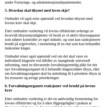
under Fornyings- og administrasjonsdepartementet.
5. Hvordan skal tilsynet med loven skje?
Ombudet vil også reise spørsmål ved hvordan tilsynet med
lovens krav skal skje.
Etter ombudets vurdering vil lovens effektivitet avhenge av
hvorvidt tilsynsmyndigheten vil bestå av et aktivt tilsynsapparat
som utfører kontroller av eget initiativ, og som kan sanksjonerer
brudd på regelverket, i motsetning til en etat som kun behandler
innkomne klager.
Ombudet reiser også spørsmål ved om det skal være en
individuell klagerett ved tilfeller av manglende universell
utforming, med en tilsvarende forvaltningsrettslig plikt for det
nye forvaltningsorganet til å behandle klagen/utføre tilsyn, eller
om forvaltningsorganet skal ha anledning til å prioritere tilsyn ut
fra ressurser og øvrige prioriteringer.
6. Forvaltningsorganets reaksjoner ved brudd på lovens
krav
Etter ombudets vurdering er det en nødvendig forutsetning for
lovens effektivitet og for å sikre tilgjengelighet i praksis at