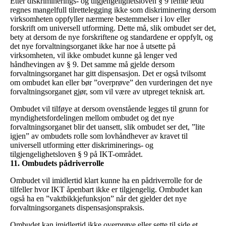
Etter diskriminerings- og tilgjengelighetsloven § 9 femte ledd
regnes mangelfull tilrettelegging ikke som diskriminering dersom
virksomheten oppfyller nærmere bestemmelser i lov eller
forskrift om universell utforming. Dette må, slik ombudet ser det,
bety at dersom de nye forskriftene og standardene er oppfylt, og
det nye forvaltningsorganet ikke har noe å utsette på
virksomheten, vil ikke ombudet kunne gå lenger ved
håndhevingen av § 9. Det samme må gjelde dersom
forvaltningsorganet har gitt dispensasjon. Det er også tvilsomt
om ombudet kan eller bør ”overprøve” den vurderingen det nye
forvaltningsorganet gjør, som vil være av utpreget teknisk art.
Ombudet vil tilføye at dersom ovenstående legges til grunn for
myndighetsfordelingen mellom ombudet og det nye
forvaltningsorganet blir det uansett, slik ombudet ser det, ”lite
igjen” av ombudets rolle som lovhåndhever av kravet til
universell utforming etter diskriminerings- og
tilgjengelighetsloven § 9 på IKT-området.
11. Ombudets pådriverrolle
Ombudet vil imidlertid klart kunne ha en pådriverrolle for de
tilfeller hvor IKT åpenbart ikke er tilgjengelig. Ombudet kan
også ha en ”vaktbikkjefunksjon” når det gjelder det nye
forvaltningsorganets dispensasjonspraksis.
Ombudet kan imidlertid ikke overprøve eller sette til side et