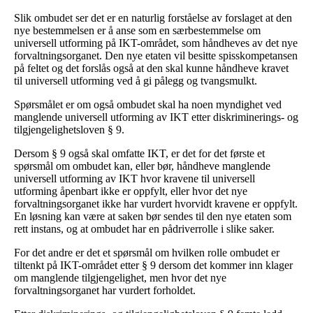
Slik ombudet ser det er en naturlig forståelse av forslaget at den
nye bestemmelsen er å anse som en særbestemmelse om
universell utforming på IKT-området, som håndheves av det nye
forvaltningsorganet. Den nye etaten vil besitte spisskompetansen
på feltet og det forslås også at den skal kunne håndheve kravet
til universell utforming ved å gi pålegg og tvangsmulkt.
Spørsmålet er om også ombudet skal ha noen myndighet ved
manglende universell utforming av IKT etter diskriminerings- og
tilgjengelighetsloven § 9.
Dersom § 9 også skal omfatte IKT, er det for det første et
spørsmål om ombudet kan, eller bør, håndheve manglende
universell utforming av IKT hvor kravene til universell
utforming åpenbart ikke er oppfylt, eller hvor det nye
forvaltningsorganet ikke har vurdert hvorvidt kravene er oppfylt.
En løsning kan være at saken bør sendes til den nye etaten som
rett instans, og at ombudet har en pådriverrolle i slike saker.
For det andre er det et spørsmål om hvilken rolle ombudet er
tiltenkt på IKT-området etter § 9 dersom det kommer inn klager
om manglende tilgjengelighet, men hvor det nye
forvaltningsorganet har vurdert forholdet.