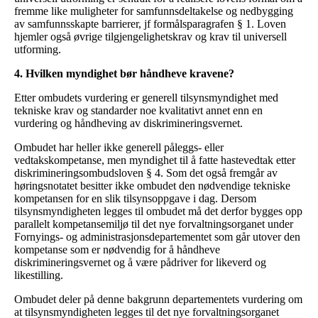
fremme like muligheter for samfunnsdeltakelse og nedbygging
av samfunnsskapte barrierer, jf formålsparagrafen § 1. Loven
hjemler også øvrige tilgjengelighetskrav og krav til universell
utforming.
4. Hvilken myndighet bør håndheve kravene?
Etter ombudets vurdering er generell tilsynsmyndighet med
tekniske krav og standarder noe kvalitativt annet enn en
vurdering og håndheving av diskrimineringsvernet.
Ombudet har heller ikke generell påleggs- eller
vedtakskompetanse, men myndighet til å fatte hastevedtak etter
diskrimineringsombudsloven § 4. Som det også fremgår av
høringsnotatet besitter ikke ombudet den nødvendige tekniske
kompetansen for en slik tilsynsoppgave i dag. Dersom
tilsynsmyndigheten legges til ombudet må det derfor bygges opp
parallelt kompetansemiljø til det nye forvaltningsorganet under
Fornyings- og administrasjonsdepartementet som går utover den
kompetanse som er nødvendig for å håndheve
diskrimineringsvernet og å være pådriver for likeverd og
likestilling.
Ombudet deler på denne bakgrunn departementets vurdering om
at tilsynsmyndigheten legges til det nye forvaltningsorganet