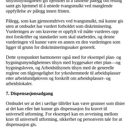
tilsynsmyndigheten gis hjemmel til å fastsette pålegg om retting
samt gis hjemmel til å utstede tvangsmulkt ved manglende
oppfyllelse av pålegg innen fristen.
Pålegg, som kan gjennomdrives ved tvangsmulkt, må kunne gis
uten at ombudet har vurdert forholdet som diskriminering.
Vurderingen av om kravene er oppfylt vil måtte vurderes opp
mot forskrifter og standarder som skal utarbeides, og denne
vurderingen vil kunne være en annen en den vurderingen som
ligger til grunn for diskrimineringssaker generelt.
Dette synspunktet harmonerer også med for eksempel plan- og
bygningsmyndighetenes tilsyn med byggesaker etter plan—og
bygningsloven, og Arbeidstilsynets tilsyn med de generelle
reglene om tilgjengelighet for yrkeshemmede til arbeidsplasser
etter arbeidsmiljøloven og forskrift om arbeidsplasser- og
arbeidslokaler.
7. Dispensasjonsadgang
Ombudet ser at det i særlige tilfeller kan være grunner som tilsier
at det kan eller bør kunne gis dispensasjon fra kravet til
universell utforming. For eksempel kan en avveining mellom
krav til universell utforming, sikkerhet og personvern tale for at
dispensasjon gis.