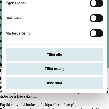
Kjønnsidentitet
Egenskaper
Kjønnsuttrykk
Medlemskap i fagforening i arbeidslivet
Statistikk
Omsorgsoppgaver
Markedsføring
Politisk syn i arbeidslivet
Religion og livssyn
Seksuell orientering
Tillat alle
Seksuell trakassering
Ingen av disse
Tillat utvalg
Diskrimineringssituasjoner
Her finner du utdypende informasjon om mange av de vanligste
Ikke tillat
situasjonene knyttet til diskriminering som oppstår i samfunnet vårt.
Historiene er basert på henvendelser som har kommet inn til ombudets
veiledningstjeneste. Se om du kjenner deg igjen, og finn ut hva du kan
gjøre for å løse saken din.
Får ikke lov til å bruke hijab, kipa eller turban på jobb