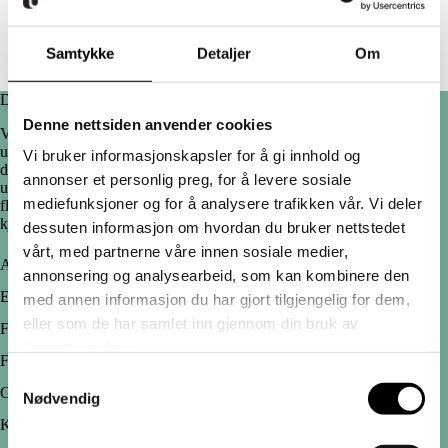
Hva kan ombudet gjøre for deg?
Samtykke
Detaljer
Om
Diskrimineringsgrunnlagene i loven
Denne nettsiden anvender cookies
Vi har alle kjennetegn eller egenskaper som kan gjøre at vi kan bli
utsatt for forskjellsbehandling. Noen av disse egenskapene kaller vi
Vi bruker informasjonskapsler for å gi innhold og
diskrimineringsgrunnlag, som er spesielt beskyttet i loven. I boksene
annonser et personlig preg, for å levere sosiale
under finner du relevant informasjon om ditt grunnlag. Du finner også
mediefunksjoner og for å analysere trafikken vår. Vi deler
flere eksempler på diskrimineringssituasjoner som du kanskje kan
kjenne deg igjen i, og tips til hva du kan gjøre hvis du er diskriminert.
dessuten informasjon om hvordan du bruker nettstedet
vårt, med partnerne våre innen sosiale medier,
Alder
annonsering og analysearbeid, som kan kombinere den
Etnisitet
med annen informasjon du har gjort tilgjengelig for dem,
eller som de har samlet inn gjennom din bruk av
Foreldrepermisjon
tjenestene deres.
Funksjonsnedsettelse
Samtykkevalg
Graviditet
Nødvendig
Kjønn