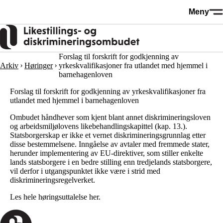
Hopp
Meny
til
hovedinnhold
Forslag til forskrift for godkjenning av
Arkiv
Høringer
yrkeskvalifikasjoner fra utlandet med hjemmel i
barnehagenloven
Forslag til forskrift for godkjenning av yrkeskvalifikasjoner fra
utlandet med hjemmel i barnehagenloven
Ombudet håndhever som kjent blant annet diskrimineringsloven
og arbeidsmiljølovens likebehandlingskapittel (kap. 13.).
Statsborgerskap er ikke et vernet diskrimineringsgrunnlag etter
disse bestemmelsene. Inngåelse av avtaler med fremmede stater,
herunder implementering av EU-direktiver, som stiller enkelte
lands statsborgere i en bedre stilling enn tredjelands statsborgere,
vil derfor i utgangspunktet ikke være i strid med
diskrimineringsregelverket.
Les hele høringsuttalelse her
.