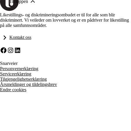
Til toppen
Likestillings- og diskrimineringsombudet er til for alle som blir
diskriminert. Vi veileder om lovverket og er en pådriver for likestilling
på alle samfunnsområder.
Kontakt oss
Facebook
Instagram
LinkedIn
Snarveier
Personvernerklæring
Serviceerklæring
Tilgjengelighetserklæring
Årsmeldinger og tildelingsbrev
Endre cookies