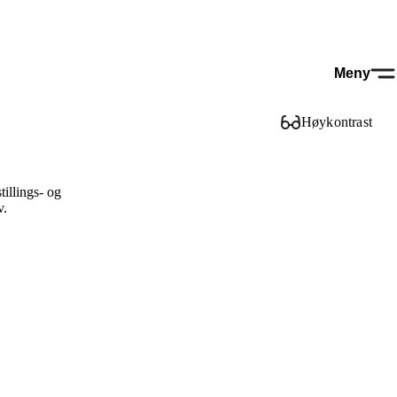
Meny
Høykontrast
illings- og
v.