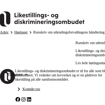
Hopp
til
hovedinnhold
Arkiv
Høringer
Runskriv om utlendingsforvaltingens håndtering
Runskriv om utlendi
Likestillings- og d
diskrimineringsombud
Les hele høringsutta
Likestillings- og diskrimineringsombudet er til for alle som bl
Til toppen
diskriminert. Vi veileder om lovverket og er en pådriver for
likestilling på alle samfunnsområder.
Kontakt oss
Facebook
Instagram
LinkedIn