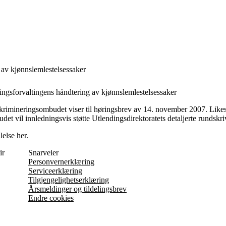
 av kjønnslemlestelsessaker
ngsforvaltingens håndtering av kjønnslemlestelsessaker
iskrimineringsombudet viser til høringsbrev av 14. november 2007. Likest
et vil innledningsvis støtte Utlendingsdirektoratets detaljerte rundskri
lelse her
.
ir
Snarveier
Personvernerklæring
Serviceerklæring
Tilgjengelighetserklæring
Årsmeldinger og tildelingsbrev
Endre cookies