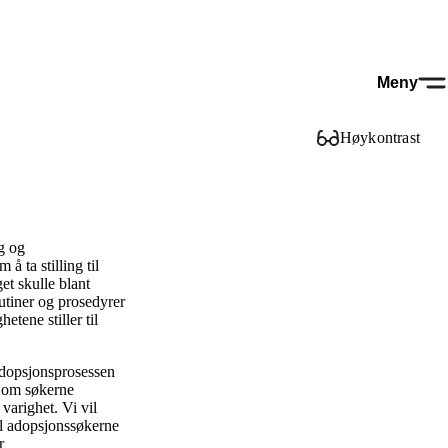
Meny
Høykontrast
ig og
 ta stilling til
et skulle blant
tiner og prosedyrer
tene stiller til
 adopsjonsprosessen
es om søkerne
varighet. Vi vil
vil adopsjonssøkerne
r