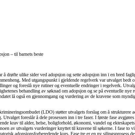
on – til barnets beste
 å drøfte ulike sider ved adopsjon og sette adopsjon inn i en bred fagl
enheng. Med utgangspunkt i gjeldende regelverk var utvalget bedt om å
linger og foreslå nye rutiner og eventuelle endringer i regelverk. Utvalg
ghetenes behandling av søknad om adopsjon og se på eventuelle nye ru
andatet lå også en gjennomgang og vurdering av de kravene som myndighe
iskrimineringsombudet (LDO) støtter utvalgets forslag om å strukturere
. Utvalget foreslår å dele prosessen inn i tre faser. I første fase avgjør
nde krav til alder, helse, boligforhold, økonomi, vandel og ekteskapets 
en av utvalgets vurderinger knyttet til kravene til søkerne. I fase to 
atorisk adopsjonsforberedende kurs. Fase tre er en ny silingsprosess de