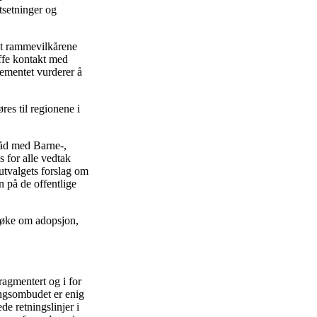
tsetninger og
at rammevilkårene
affe kontakt med
tementet vurderer å
es til regionene i
sråd med Barne-,
s for alle vedtak
utvalgets forslag om
n på de offentlige
 søke om adopsjon,
ragmentert og i for
ringsombudet er enig
de retningslinjer i