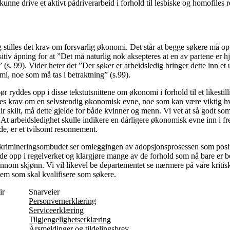
nne drive et aktivt pådriverarbeid i forhold til lesbiske og homofiles r
g stilles det krav om forsvarlig økonomi. Det står at begge søkere må opp
ositiv åpning for at ”Det må naturlig nok aksepteres at en av partene er
” (s. 99). Vider heter det ”Der søker er arbeidsledig bringer dette inn 
i, noe som må tas i betraktning” (s.99).
 ryddes opp i disse tekstutsnittene om økonomi i forhold til et likestil
tilles krav om en selvstendig økonomisk evne, noe som kan være viktig h
lir skilt, må dette gjelde for både kvinner og menn. Vi vet at så godt s
t arbeidsledighet skulle indikere en dårligere økonomisk evne inn i fr
, er et tvilsomt resonnement.
iskrimineringsombudet ser omleggingen av adopsjonsprosessen som positi
de opp i regelverket og klargjøre mange av de forhold som nå bare er b
nnom skjønn. Vi vil likevel be departementet se nærmere på våre kriti
hvem som skal kvalifisere som søkere.
ir
Snarveier
Personvernerklæring
Serviceerklæring
Tilgjengelighetserklæring
Årsmeldinger og tildelingsbrev