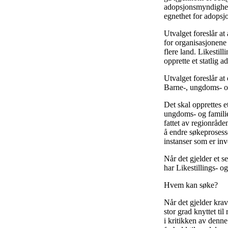
adopsjonsmyndighete
egnethet for adopsjo
Utvalget foreslår a
for organisasjonene 
flere land. Likestil
opprette et statlig 
Utvalget foreslår a
Barne-, ungdoms- og
Det skal opprettes e
ungdoms- og familied
fattet av regionråde
å endre søkeprosesse
instanser som er inv
Når det gjelder et 
har Likestillings- 
Hvem kan søke?
Når det gjelder krav
stor grad knyttet ti
i kritikken av denne