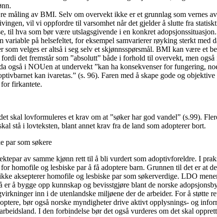
ønn.
re måling av BMI. Selv om overvekt ikke er et grunnlag som vernes av
vingen, vil vi oppfordre til varsomhet når det gjelder å slutte fra stati
e, til hva som bør være utslagsgivende i en konkret adopsjonssituasjon.
 variable på helsefeltet, for eksempel samvarierer røyking sterkt med d
er som velges er altså i seg selv et skjønnsspørsmål. BMI kan være et be
rdi det fremstår som ”absolutt” både i forhold til overvekt, men også i 
 da også i NOUen at undervekt ”kan ha konsekvenser for fungering, no
tivbarnet kan ivaretas.” (s. 96). Faren med å skape gode og objektive m
for firkantete.
 det skal lovformuleres et krav om at ”søker har god vandel” (s.99). Flere 
skal stå i lovteksten, blant annet krav fra de land som adopterer bort.
ke par som søkere
ktepar av samme kjønn rett til å bli vurdert som adoptivforeldre. I praks
g for homofile og lesbiske par å få adoptere barn. Grunnen til det er at 
 ikke aksepterer homofile og lesbiske par som søkerverdige. LDO mener
å er å bygge opp kunnskap og bevisstgjøre blant de norske adopsjonsb
ngvirkninger inn i de utenlandske miljøene der de arbeider. For å støtte re
adoptere, bør også norske myndigheter drive aktivt opplysnings- og info
beidsland. I den forbindelse bør det også vurderes om det skal opprette