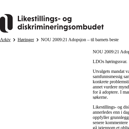
Hopp
til
hovedinnhold
Arkiv
Høringer
NOU 2009:21 Adopsjon – til barnets beste
NOU 2009:21 Adopsj
LDOs høringssvar.
Utvalgets mandat var
samfunnsmessig samm
konkrete problemstil
annet vurdere myndi
for å adoptere. I m
søkerne.
Likestillings- og d
annerledes enn i dag
oppfyller grunnlegge
senere kommentere no
gå igjennom et oblig