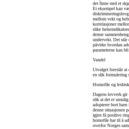
det finne sted et skj
Et eksempel kan væ
diskrimineringslovgi
mellom vekt og hels
korrelasjoner mellom
slike helseindikator
denne sammenheng fo
undervekt. Det står
påvirke hvordan adop
parametrene kan bli 
Vandel
Utvalget foreslår at
en slik formulering 
Homofile og lesbis
Dagens lovverk gir e
slik at det er umuli
adopterer bort barn
denne situasjonen p
igjen få positive ri
homofile har til å 
overfor Norges samar