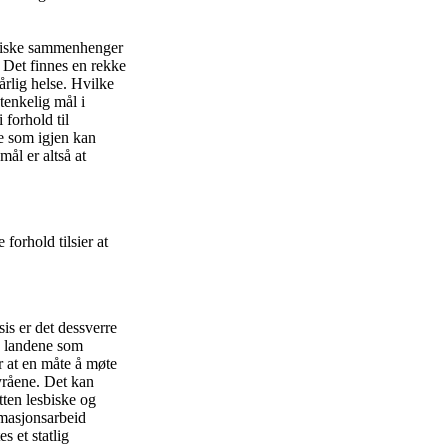
sktiske sammenhenger
 Det finnes en rekke
årlig helse. Hvilke
tenkelig mål i
forhold til
e som igjen kan
ål er altså at
forhold tilsier at
is er det dessverre
de landene som
 at en måte å møte
yråene. Det kan
tten lesbiske og
rmasjonsarbeid
s et statlig