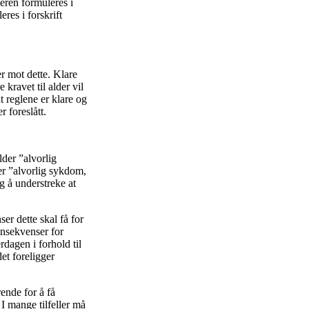
keren formuleres i
res i forskrift
er mot dette. Klare
kravet til alder vil
at reglene er klare og
 foreslått.
lder ”alvorlig
er ”alvorlig sykdom,
g å understreke at
er dette skal få for
onsekvenser for
dagen i forhold til
et foreligger
ende for å få
 I mange tilfeller må