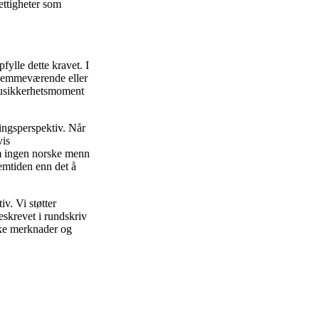
ettigheter som
fylle dette kravet. I
 hjemmeværende eller
et usikkerhetsmoment
lingsperspektiv. Når
vis
om ingen norske menn
emtiden enn det å
v. Vi støtter
eskrevet i rundskriv
ske merknader og