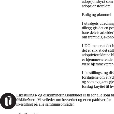
adopsjonsbyrå som ku
adopsjonsforeldre.
Bolig og økonomi
I utvalgets utrednin
tillegg gis det en p
bare delvis arbeider
om fremtidig økonom
LDO mener at det bør
det er slik at det s
adoptivforeldrene b
er hjemmeværende. A
være hjemmeværende
Likestillings- og d
forslagene om å ryd
og som avgjøres gje
forslag knyttet til 
Likestillings- og diskrimineringsombudet er til for alle som bl
Til toppen
diskriminert. Vi veileder om lovverket og er en pådriver for
likestilling på alle samfunnsområder.