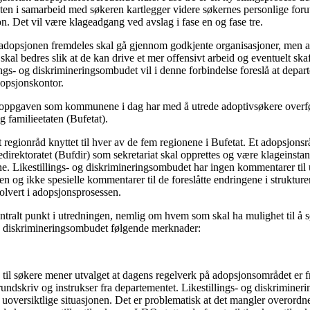
n i samarbeid med søkeren kartlegger videre søkernes personlige foru
n. Det vil være klageadgang ved avslag i fase en og fase tre.
t adopsjonen fremdeles skal gå gjennom godkjente organisasjoner, men 
skal bedres slik at de kan drive et mer offensivt arbeid og eventuelt sk
lings- og diskrimineringsombudet vil i denne forbindelse foreslå at depar
adopsjonskontor.
t oppgaven som kommunene i dag har med å utrede adoptivsøkere overfør
 familieetaten (Bufetat).
t regionråd knyttet til hver av de fem regionene i Bufetat. Et adopsjon
irektoratet (Bufdir) som sekretariat skal opprettes og være klageinstan
ne. Likestillings- og diskrimineringsombudet har ingen kommentarer til 
n og ikke spesielle kommentarer til de foreslåtte endringene i strukture
olvert i adopsjonsprosessen.
sentralt punkt i utredningen, nemlig om hvem som skal ha mulighet til å
og diskrimineringsombudet følgende merknader:
 til søkere mener utvalget at dagens regelverk på adopsjonsområdet er f
l rundskriv og instrukser fra departementet. Likestillings- og diskrimine
 uoversiktlige situasjonen. Det er problematisk at det mangler overordne