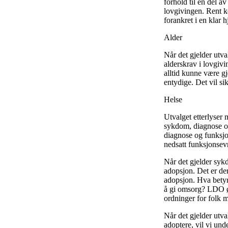
forhold til en del av
lovgivingen. Rent ko
forankret i en klar
Alder
Når det gjelder utva
alderskrav i lovgivi
alltid kunne være gje
entydige. Det vil si
Helse
Utvalget etterlyser 
sykdom, diagnose og 
diagnose og funksjon
nedsatt funksjonse
Når det gjelder sykd
adopsjon. Det er de
adopsjon. Hva betyr 
å gi omsorg? LDO øn
ordninger for folk m
Når det gjelder utva
adoptere, vil vi und