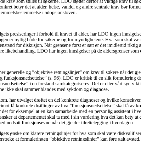
 de krav som stilles til søkerne. LDO støtter derfor at viktige krav til sø
nkret betyr det at alder, helse, vandel og andre sentrale krav bør formule
 hjemmelsbestemmelse i adopsjonsloven.
lgets presiseringer i forhold til kravet til alder, har LDO ingen innsigels
ngen er nyttig både for søkerne og for myndighetene. Hva som skal være 
nstand for diskusjon. Når grensene først er satt er det imidlertid riktig 
kre likebehandling. LDO har ingen innsigelser på de aldersgrenser som er
mer generelle og ”objektive retningslinjer” om krav til søkere når det gje
funksjonsnedsettelse” (s. 96). LDO er kritisk til en slik formulering d
snedsettelse” i en forstand samkategoriseres. Det er etter vårt syn vikti
vne ikke skal sammenblandes med sykdom og diagnose.
om, har utvalget drøftet en del konkrete diagnoser og hvilke konsekvens
rimot få konkrete drøftinger av hva ”funksjonsnedsettelse” skal få av k
det for eksempel at en kan samarbeide med en personlig assistent i hver
sker at departementet skal ta med i sin vurdering hva det kan bety at d
ed nedsatt funksjonsevne når det gjelder tilrettelegging i hverdagen.
lgets ønske om klarere retningslinjer for hva som skal være diskvalifiser
erstreke at formuleringen ”objektive retningslinjer” kan føre galt avsted.