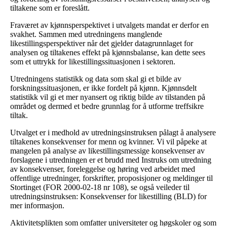
tiltakene som er foreslått.
Fraværet av kjønnsperspektivet i utvalgets mandat er derfor en
svakhet. Sammen med utredningens manglende
likestillingsperspektiver når det gjelder datagrunnlaget for
analysen og tiltakenes effekt på kjønnsbalanse, kan dette sees
som et uttrykk for likestillingssituasjonen i sektoren.
Utredningens statistikk og data som skal gi et bilde av
forskningssituasjonen, er ikke fordelt på kjønn. Kjønnsdelt
statistikk vil gi et mer nyansert og riktig bilde av tilstanden på
området og dermed et bedre grunnlag for å utforme treffsikre
tiltak.
Utvalget er i medhold av utredningsinstruksen pålagt å analysere
tiltakenes konsekvenser for menn og kvinner. Vi vil påpeke at
mangelen på analyse av likestillingsmessige konsekvenser av
forslagene i utredningen er et brudd med Instruks om utredning
av konsekvenser, foreleggelse og høring ved arbeidet med
offentlige utredninger, forskrifter, proposisjoner og meldinger til
Stortinget (FOR 2000-02-18 nr 108), se også veileder til
utredningsinstruksen: Konsekvenser for likestilling (BLD) for
mer informasjon.
Aktivitetsplikten som omfatter universiteter og høgskoler og som