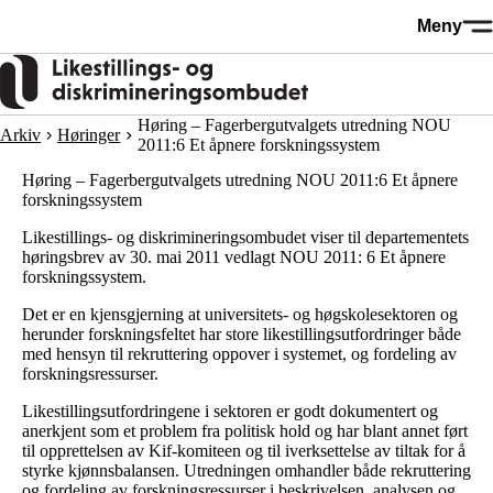
Hopp
Meny
til
hovedinnhold
Høring – Fagerbergutvalgets utredning NOU
Arkiv
Høringer
2011:6 Et åpnere forskningssystem
Høring – Fagerbergutvalgets utredning NOU 2011:6 Et åpnere
forskningssystem
Likestillings- og diskrimineringsombudet viser til departementets
høringsbrev av 30. mai 2011 vedlagt NOU 2011: 6 Et åpnere
forskningssystem.
Det er en kjensgjerning at universitets- og høgskolesektoren og
herunder forskningsfeltet har store likestillingsutfordringer både
med hensyn til rekruttering oppover i systemet, og fordeling av
forskningsressurser.
Likestillingsutfordringene i sektoren er godt dokumentert og
anerkjent som et problem fra politisk hold og har blant annet ført
til opprettelsen av Kif-komiteen og til iverksettelse av tiltak for å
styrke kjønnsbalansen. Utredningen omhandler både rekruttering
og fordeling av forskningsressurser i beskrivelsen, analysen og