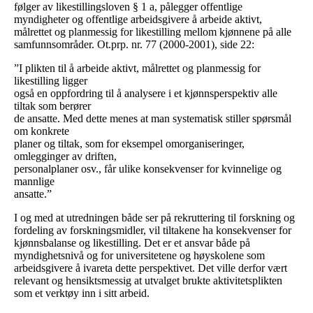
følger av likestillingsloven § 1 a, pålegger offentlige
myndigheter og offentlige arbeidsgivere å arbeide aktivt,
målrettet og planmessig for likestilling mellom kjønnene på alle
samfunnsområder. Ot.prp. nr. 77 (2000-2001), side 22:
”I plikten til å arbeide aktivt, målrettet og planmessig for
likestilling ligger
også en oppfordring til å analysere i et kjønnsperspektiv alle
tiltak som berører
de ansatte. Med dette menes at man systematisk stiller spørsmål
om konkrete
planer og tiltak, som for eksempel omorganiseringer,
omlegginger av driften,
personalplaner osv., får ulike konsekvenser for kvinnelige og
mannlige
ansatte.”
I og med at utredningen både ser på rekruttering til forskning og
fordeling av forskningsmidler, vil tiltakene ha konsekvenser for
kjønnsbalanse og likestilling. Det er et ansvar både på
myndighetsnivå og for universitetene og høyskolene som
arbeidsgivere å ivareta dette perspektivet. Det ville derfor vært
relevant og hensiktsmessig at utvalget brukte aktivitetsplikten
som et verktøy inn i sitt arbeid.