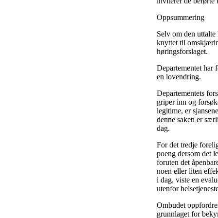
inviterer de berørte
Oppsummering
Selv om den uttalte 
knyttet til omskjæri
høringsforslaget.
Departementet har fo
en lovendring.
Departementets fors
griper inn og forsøk
legitime, er sjansen
denne saken er særli
dag.
For det tredje forel
poeng dersom det led
foruten det åpenbare
noen eller liten eff
i dag, viste en evalu
utenfor helsetjeneste
Ombudet oppfordrer 
grunnlaget for beky