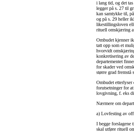
i lang tid, og det ta
legger på s. 27 til 
kan samtykke til, på
og på s. 29 heller i
likestillingsloven e
rituell omskjæring a
Ombudet kjenner ikke
tatt opp som et mul
hvorvidt omskjæring
konkretisering av d
departementet finner
for skader ved omskj
større grad fremstå 
Ombudet etterlyser 
forutsetninger for a
lovgivning, f. eks d
Nærmere om departe
a) Lovfesting av off
I begge forslagene t
skal utføre rituell 