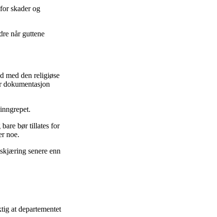
 for skader og
dre når guttene
åd med den religiøse
ger dokumentasjon
inngrepet.
bare bør tillates for
er noe.
skjæring senere enn
tig at departementet