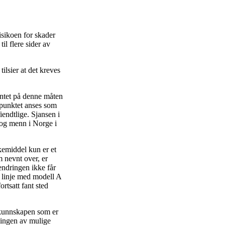
risikoen for skader
il flere sider av
ilsier at det kreves
entet på denne måten
gspunktet anses som
iendtlige. Sjansen i
r og menn i Norge i
kemiddel kun er et
m nevnt over, er
vendringen ikke får
å linje med modell A
ortsatt fant sted
e kunnskapen som er
mingen av mulige