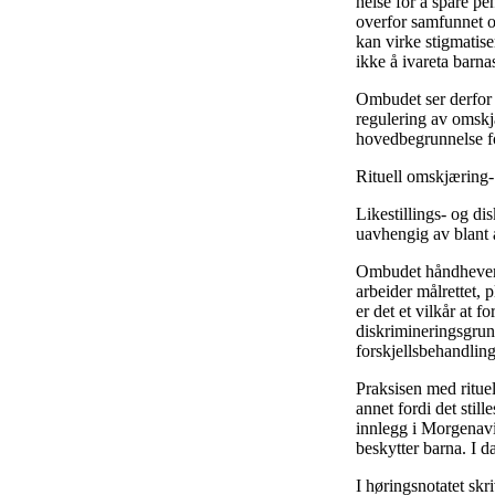
helse for å spare pe
overfor samfunnet og 
kan virke stigmatise
ikke å ivareta barna
Ombudet ser derfor
regulering av omskjæ
hovedbegrunnelse fo
Rituell omskjæring-
Likestillings- og d
uavhengig av blant a
Ombudet håndhever d
arbeider målrettet, 
er det et vilkår at f
diskrimineringsgrunn
forskjellsbehandlin
Praksisen med rituel
annet fordi det stil
innlegg i Morgenavi
beskytter barna. I d
I høringsnotatet skr