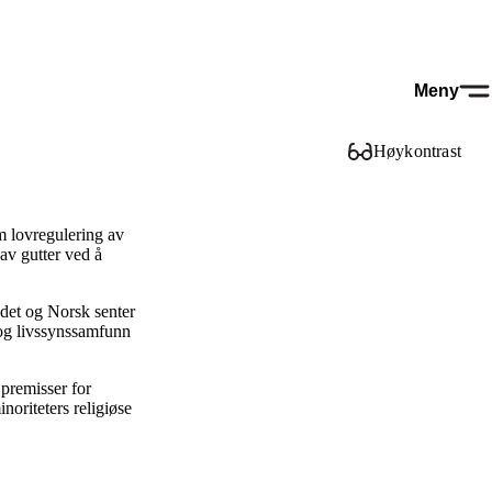
Meny
Høykontrast
m lovregulering av
av gutter ved å
det og Norsk senter
 og livssynssamfunn
premisser for
noriteters religiøse