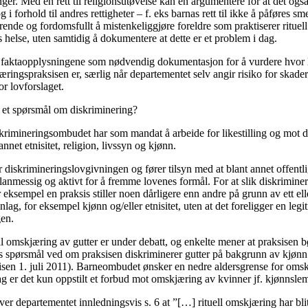
nger. Med en rett til religionsutøvelse kan en argumentere for at det også
i forhold til andres rettigheter – f. eks barnas rett til ikke å påføres sm
rende og fordomsfullt å mistenkeliggjøre foreldre som praktiserer rituel
s helse, uten samtidig å dokumentere at dette er et problem i dag.
 faktaopplysningene som nødvendig dokumentasjon for å vurdere hvor 
ringspraksisen er, særlig når departementet selv angir risiko for skade
r lovforslaget.
 et spørsmål om diskriminering?
iskrimineringsombudet har som mandat å arbeide for likestilling og mot 
nnet etnisitet, religion, livssyn og kjønn.
iskrimineringslovgivningen og fører tilsyn med at blant annet offentl
planmessig og aktivt for å fremme lovenes formål. For at slik diskriminer
or eksempel en praksis stiller noen dårligere enn andre på grunn av ett ell
lag, for eksempel kjønn og/eller etnisitet, uten at det foreligger en legi
gen.
l omskjæring av gutter er under debatt, og enkelte mener at praksisen b
les spørsmål ved om praksisen diskriminerer gutter på bakgrunn av kjønn
sen 1. juli 2011). Barneombudet ønsker en nedre aldersgrense for oms
ag er det kun oppstilt et forbud mot omskjæring av kvinner jf. kjønnslem
iver departementet innledningsvis s. 6 at ”[…] rituell omskjæring har blit