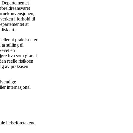
e”. Departementet
 foreldreansvaret
 barnekonvensjonen,
erken i forhold til
departementet at
disk art.
eller at praksisen er
 stilling til
kevel en
jøre hva som gjør at
en reelle risikoen
ng av praksisen i
ødvendige
ler internasjonal
nale helseforetakene