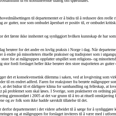
 trossamfunn til en konsulterende dialog om spørsmålet.
hovedmålsettingen til departementet er å bidra til å redusere den reelle 
ng av gutter, noe som ombudet åpenbart er positiv til, er ombudet kritisk t
r det første ikke innhentet og synliggjort hvilken kunnskap de har som t
lag berører for det andre en lovlig praksis i Norge i dag. Når departem
er å endre på minoriteters rituelle praksiser og tradisjoner som i utgan
e store for at målgruppen oppfatter utspillet som religions- og minoritetsf
g stor fordi forslaget heller ikke berører den store majoriteten av gutte
igger det et konsekvensetisk dilemma i saken, ved at lovgivning som vir
er til en endret adferd. Faren for reaksjoner fra berørte målgrupper so
, at det bidrar til et dårligere klima for samhandling og felleskap, at lo
ekt på problemet som skal løses. I Sverige, som praktiserer en ordning p
ering gjennomført i 2005 at det var grunn til å tro at rituell omskjæring f
ne og av folk som ikke hadde særskilt tillatelse til det.
derfor departementet i det videre arbeidet til å sørge for å synliggjør
mringen og at målgruppen for forslaget inviteres til å være med i utfor