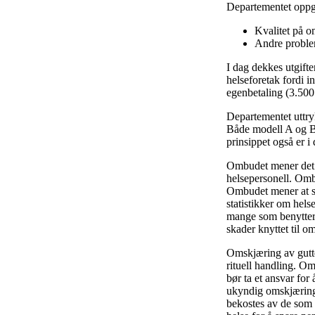
Departementet oppgi
Kvalitet på o
Andre proble
I dag dekkes utgiften
helseforetak fordi i
egenbetaling (3.500 
Departementet uttry
Både modell A og B i
prinsippet også er i 
Ombudet mener det e
helsepersonell. Omb
Ombudet mener at sl
statistikker om hels
mange som benytter t
skader knyttet til o
Omskjæring av gutte
rituell handling. O
bør ta et ansvar for
ukyndig omskjæring,
bekostes av de som 