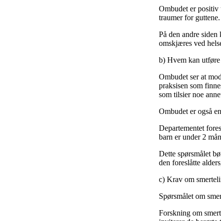
Ombudet er positiv t
traumer for guttene.
På den andre siden k
omskjæres ved helse
b) Hvem kan utføre
Ombudet ser at model
praksisen som finne
som tilsier noe anne
Ombudet er også eni
Departementet foresl
barn er under 2 måne
Dette spørsmålet b
den foreslåtte alder
c) Krav om smertel
Spørsmålet om smerte
Forskning om smerte