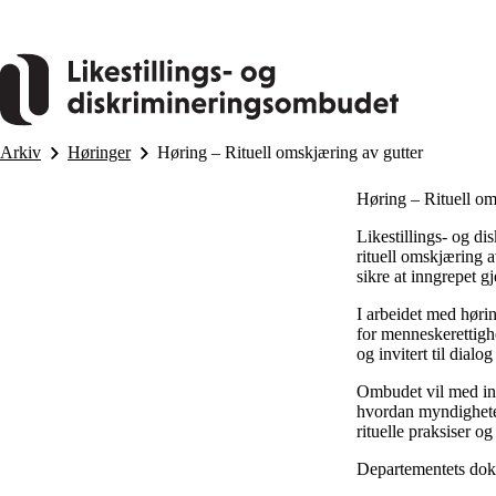
Hopp
til
hovedinnhold
Arkiv
Høringer
Høring – Rituell omskjæring av gutter
Høring – Rituell om
Likestillings- og d
rituell omskjæring 
sikre at inngrepet g
I arbeidet med hør
for menneskerettigh
og invitert til dial
Ombudet vil med inn
hvordan myndigheten
rituelle praksiser o
Departementets doku