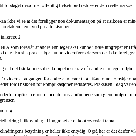
il forslaget dersom et offentlig helsetilbud reduserer den reelle risikoen
an ikke vi se at det foreligger noe dokumentasjon på at risikoen er min
foretakene, enn ved private løsninger.
 inngrepet?
l A som foreslår at andre enn leger skal kunne utføre inngrepet er i tr
s i dag. En slik praksis bør kunne videreføres dersom det ikke forelig
t.
g i at det bør kunne stilles kompetansekrav når andre enn leger utfører 
år videre at adgangen for andre enn leger til å utføre rituell omskjæring 
der fordi risikoen for komplikasjoner reduseres. Praksisen i dag varier
ør derfor drøftes nærmere med de trossamfunnene som gjennomfører om
sgrensen.
indring
lindring i tilknytning til inngrepet er et kontroversielt tema.
lindringens betydning er heller ikke entydig. Også her er det derfor vik