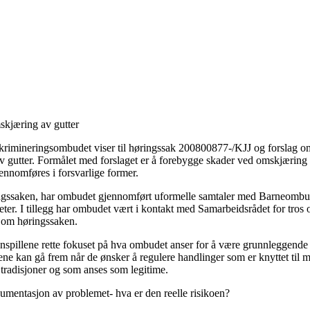
skjæring av gutter
iskrimineringsombudet viser til høringssak 200800877-/KJJ og forslag o
av gutter. Formålet med forslaget er å forebygge skader ved omskjæring 
jennomføres i forsvarlige former.
ingssaken, har ombudet gjennomført uformelle samtaler med Barneombu
eter. I tillegg har ombudet vært i kontakt med Samarbeidsrådet for tros
og om høringssaken.
spillene rette fokuset på hva ombudet anser for å være grunnleggende 
e kan gå frem når de ønsker å regulere handlinger som er knyttet til mi
g tradisjoner og som anses som legitime.
mentasjon av problemet- hva er den reelle risikoen?