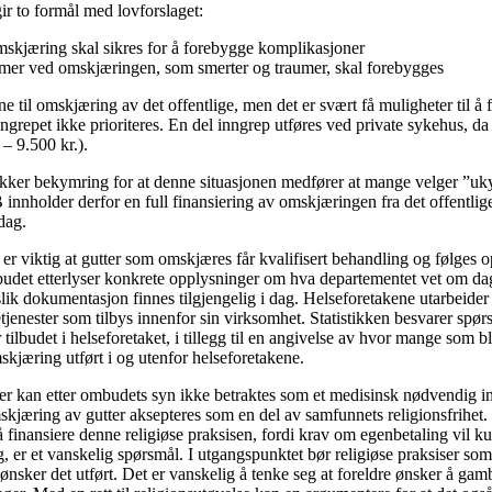
r to formål med lovforslaget:
mskjæring skal sikres for å forebygge komplikasjoner
mer ved omskjæringen, som smerter og traumer, skal forebygges
e til omskjæring av det offentlige, men det er svært få muligheter til å f
nngrepet ikke prioriteres. En del inngrep utføres ved private sykehus, d
– 9.500 kr.).
kker bekymring for at denne situasjonen medfører at mange velger ”uky
nnholder derfor en full finansiering av omskjæringen fra det offentlige 
dag.
r viktig at gutter som omskjæres får kvalifisert behandling og følges 
udet etterlyser konkrete opplysninger om hva departementet vet om dag
ik dokumentasjon finnes tilgjengelig i dag. Helseforetakene utarbeider 
etjenester som tilbys innenfor sin virksomhet. Statistikken besvarer spø
ilbudet i helseforetaket, i tillegg til en angivelse av hvor mange som b
mskjæring utført i og utenfor helseforetakene.
r kan etter ombudets syn ikke betraktes som et medisinsk nødvendig i
mskjæring av gutter aksepteres som en del av samfunnets religionsfrih
 å finansiere denne religiøse praksisen, fordi krav om egenbetaling vil 
 er et vanskelig spørsmål. I utgangspunktet bør religiøse praksiser s
ønsker det utført. Det er vanskelig å tenke seg at foreldre ønsker å ga