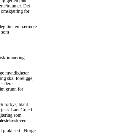
 følger en plikt
erte/traumer. Det
l omskjæring for
legitimt en nærmere
r som
diskriminering
ige myndigheter
ing skal foreligge,
er flere
tim grunn for
ør forbys, blant
 (eks. Lars Gule i
kjæring som
lestelsesloven.
t praktisert i Norge