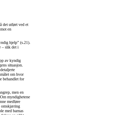
å det utført ved et
a mot en
ndig hjelp” (s.21).
– slik det i
opp av kyndig
ens situasjon.
detaljerte
rsmålet om hvor
le behandlet for
nngrep, men en
et. Om myndighetene
kunne medføre
om omskjæring
mble med barnas