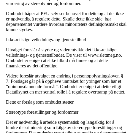
vurdering av stereotypier og fordommer.
Ombudet håper at PFU selv ser behovet for dette og at det ikke
er nødvendig å regulere dette. Skulle dette ikke skje, bør
departementet vurdere hvordan minoriteters definisjonsmakt skal
kunne styrkes.
Ikke-rettslige veilednings- og tjenestetilbud
Utvalget foreslår å styrke og videreutvikle det ikke-rettslige
veilednings- og tjenestetilbudet. De viser til
www.slettmeg.no
.
Ombudet er enige i at slike tilbud må finnes og at dette
finansieres av det offentlige.
Videre foreslår utvalget en endring i personopplysningsloven §
7. Forslaget går på å oppheve unntaket for ytringer som har et
”opinionsdannende formål”. Ombudet er enige i at dette vil gi
Datatilsynet en mer sentral rolle i å regulere overtramp på nettet.
Dette er forslag som ombudet støtter.
Stereotype forestillinger og fordommer
Det er nødvendig å arbeide systematisk og langsiktig for å
hindre diskriminering som følge av stereotype forestillinger og
fordommer. Det er derfor svært viktig at media og departementet