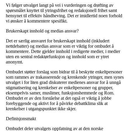
Vi følger utvalget langt på vei i vurderingen og drøfting av
spørsmålet knyttet til ytringsfrihet og redaksjonell frihet samt
hensynet til effektiv håndheving. Det er imidlertid noen forhold
vi ønsker å kommentere spesifikt.
Brukerskapt innhold og medias ansvar?
Det er særlig ansvaret for brukerskapt innhold (inkludert
nettdebatter) og medias ansvar som er viktig for ombudet å
kommentere. Dette gjelder innhold i redigerte medier, i medier
uten en sentral redaktørfunksjon og innhold som er ytret
anonymt.
Ombudet støtter forslag som bidrar til å beskytte enkeltpersoner
som rammes av trakasserende og krenkende ytringer, men synes
utvalget i for liten grad diskuterer medienes ansvar for å unngå
stigmatisering og krenkelser av enkeltpersoner og grupper,
eksempelvis samer, muslimer, funksjonshemmede og Rom.
Ombudet er av den forståelse at det også er viktig å jobbe
forebyggende og aktivt for å påvirke debattklima slik at
krenkelser i utgangspunktet ikke skjer.
Definisjonsmakt
Ombudet deler utvalgets oppfatning av at den norske