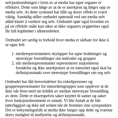
selvjustisordningen i form av at media har egne organer er
effektivt. Dette som følge av at de er anerkjent og følges opp av
media selv. At dette systemet har tillit og derav effekt er svært
viktig. Samtidig stiller ombudet spørsmål ved om media selv
alltid klarer å vurdere seg selv. Ombudet spør også hvordan en
på en effektiv måte kan sikre at slike organers avgjørelser også
får full legitimitet i allmennheten.
Ombudet ser særlig to forhold hvor media er sårbare for ikke å
se egne feil:
medierepresentanters skylapper for egne holdninger og
stereotype forestillinger om individer og grupper
når medierepresentanter representerer majoritetens
forståelse og ikke anerkjenner at en minoritet også skal ha
definisjonsmakt over stereotype forestillinger om seg selv
Ombudet har fått henvendelser fra enkeltpersoner og
grupperepresentanter for minoritetsgrupper som opplever at de
ikke når frem med sin kritikk av medias stereotype fremstilling
av dem. Dette er eksempelvis saker knyttet til samer og saker
hvor funksjonshemmede er omtalt. Vi blir fortalt at de blir
latterliggjort og ikke tatt seriøst når de fremmer sine synspunkter.
Det er bekymringsfullt at media ikke fanger opp dette og ivaretar
deres mulighet til innflytelse og definisjonsmakt.