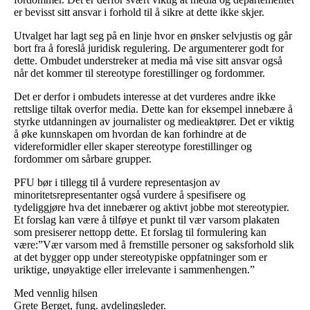
er bevisst sitt ansvar i forhold til å sikre at dette ikke skjer.
Utvalget har lagt seg på en linje hvor en ønsker selvjustis og går
bort fra å foreslå juridisk regulering. De argumenterer godt for
dette. Ombudet understreker at media må vise sitt ansvar også
når det kommer til stereotype forestillinger og fordommer.
Det er derfor i ombudets interesse at det vurderes andre ikke
rettslige tiltak overfor media. Dette kan for eksempel innebære å
styrke utdanningen av journalister og medieaktører. Det er viktig
å øke kunnskapen om hvordan de kan forhindre at de
videreformidler eller skaper stereotype forestillinger og
fordommer om sårbare grupper.
PFU bør i tillegg til å vurdere representasjon av
minoritetsrepresentanter også vurdere å spesifisere og
tydeliggjøre hva det innebærer og aktivt jobbe mot stereotypier.
Et forslag kan være å tilføye et punkt til vær varsom plakaten
som presiserer nettopp dette. Et forslag til formulering kan
være:”Vær varsom med å fremstille personer og saksforhold slik
at det bygger opp under stereotypiske oppfatninger som er
uriktige, unøyaktige eller irrelevante i sammenhengen.”
Med vennlig hilsen
Grete Berget, fung. avdelingsleder.