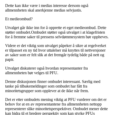
Dette kan ikke være i medias interesse dersom også
allmennheten skal anerkjenne medias selvjustis.
Et medieombud?
Utvalget går ikke inn for å opprette et eget medieombud. Dette
støtter ombudet.Ombudet støtter også utvalget i at klagefristen
for å fremme saker til pressens selvdømmesystem bør oppheves.
Videre er det viktig som utvalget påpeker å sikre at regelverket
er tilpasset en ny tid hvor uttalelser må knyttes til nettversjoner
av saker som er felt slik at det fremgår tydelig både på nett og
papir.
Utvalget diskuterer også hvordan representanter fra
allmennheten bør velges til PFU.
Denne diskusjonen finner ombudet interessant. Særlig med
tanke på tilbakemeldinger som ombudet har fått fra
minoritetsgrupper som opplever at de ikke når frem.
Det er etter ombudets mening viktig at PFU vurderer om det er
behov for at en av representantene fra allmennheten nettopp
representerer slike minoritetsperspektiver. Ombudet mener dette
kan bidra til et bredere perspektiv som kan styrke PFUs