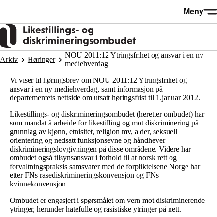
Hopp
Meny
til
hovedinnhold
NOU 2011:12 Ytringsfrihet og ansvar i en ny
Arkiv
Høringer
mediehverdag
Vi viser til høringsbrev om NOU 2011:12 Ytringsfrihet og
ansvar i en ny mediehverdag, samt informasjon på
departementets nettside om utsatt høringsfrist til 1.januar 2012.
Likestillings- og diskrimineringsombudet (heretter ombudet) har
som mandat å arbeide for likestilling og mot diskriminering på
grunnlag av kjønn, etnisitet, religion mv, alder, seksuell
orientering og nedsatt funksjonsevne og håndhever
diskrimineringslovgivningen på disse områdene. Videre har
ombudet også tilsynsansvar i forhold til at norsk rett og
forvaltningspraksis samsvarer med de forpliktelsene Norge har
etter FNs rasediskrimineringskonvensjon og FNs
kvinnekonvensjon.
Ombudet er engasjert i spørsmålet om vern mot diskriminerende
ytringer, herunder hatefulle og rasistiske ytringer på nett.