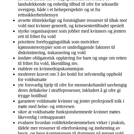
landsdekkende og enhetlig tilbud til ofre for seksuelle
overgrep, både i et helseperspektiv og ut fra
rettssikkerhetshensyn
avsette tilstrekkelige og forutsigbare ressurser til tiltak mot
vold mot kvinner generelt, og krisesentertilbudet spesielt
styrke organisasjoner som jobber med kvinners og jenters
rett til frihet fra vold
prioritere forebyggingstiltak som motvirker
kjønnsstereotypier som er underliggende faktorer til
diskriminering, trakassering og vold
innføre obligatorisk opplæring for barn og unge om retten
til frihet fra vold, likestilling mv.
etablere en kvinnedrapskommisjon
moderere kravet om 3 års botid for selvstendig opphold
for voldsutsatte
yte forsvarlig hjelp til ofre for menneskehandel uavhengig
deres deltakelse i straffeprosesser, inkludert å gi ofre gi
trygge botilbud
garantere voldutsatte kvinner og jenter profesjonell tolk i
møte med helse- og rettsvesen
sikre at voldsutsatte funksjonshemmede kvinner møtes
likeverdig i rettsapparatet
evaluere hvordan voldtektsbestemmelsen virker i praksis,
tildele mer ressurser til etterforskning og innhenting av
bevis, og heve kompetansen til dommere på temaet vold