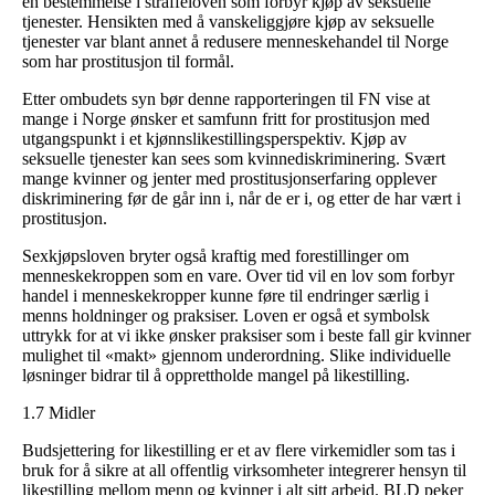
en bestemmelse i straffeloven som forbyr kjøp av seksuelle
tjenester. Hensikten med å vanskeliggjøre kjøp av seksuelle
tjenester var blant annet å redusere menneskehandel til Norge
som har prostitusjon til formål.
Etter ombudets syn bør denne rapporteringen til FN vise at
mange i Norge ønsker et samfunn fritt for prostitusjon med
utgangspunkt i et kjønnslikestillingsperspektiv. Kjøp av
seksuelle tjenester kan sees som kvinnediskriminering. Svært
mange kvinner og jenter med prostitusjonserfaring opplever
diskriminering før de går inn i, når de er i, og etter de har vært i
prostitusjon.
Sexkjøpsloven bryter også kraftig med forestillinger om
menneskekroppen som en vare. Over tid vil en lov som forbyr
handel i menneskekropper kunne føre til endringer særlig i
menns holdninger og praksiser. Loven er også et symbolsk
uttrykk for at vi ikke ønsker praksiser som i beste fall gir kvinner
mulighet til «makt» gjennom underordning. Slike individuelle
løsninger bidrar til å opprettholde mangel på likestilling.
1.7 Midler
Budsjettering for likestilling er et av flere virkemidler som tas i
bruk for å sikre at all offentlig virksomheter integrerer hensyn til
likestilling mellom menn og kvinner i alt sitt arbeid. BLD peker