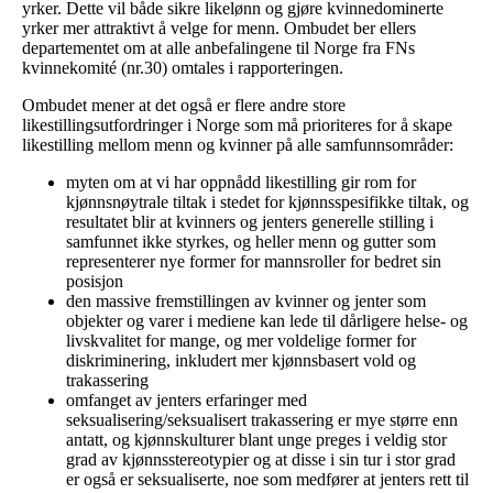
yrker. Dette vil både sikre likelønn og gjøre kvinnedominerte
yrker mer attraktivt å velge for menn. Ombudet ber ellers
departementet om at alle anbefalingene til Norge fra FNs
kvinnekomité (nr.30) omtales i rapporteringen.
Ombudet mener at det også er flere andre store
likestillingsutfordringer i Norge som må prioriteres for å skape
likestilling mellom menn og kvinner på alle samfunnsområder:
myten om at vi har oppnådd likestilling gir rom for
kjønnsnøytrale tiltak i stedet for kjønnsspesifikke tiltak, og
resultatet blir at kvinners og jenters generelle stilling i
samfunnet ikke styrkes, og heller menn og gutter som
representerer nye former for mannsroller for bedret sin
posisjon
den massive fremstillingen av kvinner og jenter som
objekter og varer i mediene kan lede til dårligere helse- og
livskvalitet for mange, og mer voldelige former for
diskriminering, inkludert mer kjønnsbasert vold og
trakassering
omfanget av jenters erfaringer med
seksualisering/seksualisert trakassering er mye større enn
antatt, og kjønnskulturer blant unge preges i veldig stor
grad av kjønnsstereotypier og at disse i sin tur i stor grad
er også er seksualiserte, noe som medfører at jenters rett til