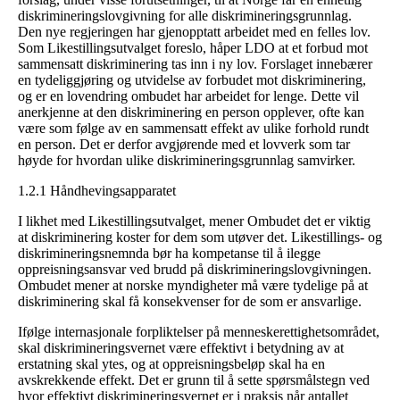
diskrimineringslovgivning for alle diskrimineringsgrunnlag.
Den nye regjeringen har gjenopptatt arbeidet med en felles lov.
Som Likestillingsutvalget foreslo, håper LDO at et forbud mot
sammensatt diskriminering tas inn i ny lov. Forslaget innebærer
en tydeliggjøring og utvidelse av forbudet mot diskriminering,
og er en lovendring ombudet har arbeidet for lenge. Dette vil
anerkjenne at den diskriminering en person opplever, ofte kan
være som følge av en sammensatt effekt av ulike forhold rundt
en person. Det er derfor avgjørende med et lovverk som tar
høyde for hvordan ulike diskrimineringsgrunnlag samvirker.
1.2.1 Håndhevingsapparatet
I likhet med Likestillingsutvalget, mener Ombudet det er viktig
at diskriminering koster for dem som utøver det. Likestillings- og
diskrimineringsnemnda bør ha kompetanse til å ilegge
oppreisningsansvar ved brudd på diskrimineringslovgivningen.
Ombudet mener at norske myndigheter må være tydelige på at
diskriminering skal få konsekvenser for de som er ansvarlige.
Ifølge internasjonale forpliktelser på menneskerettighetsområdet,
skal diskrimineringsvernet være effektivt i betydning av at
erstatning skal ytes, og at oppreisningsbeløp skal ha en
avskrekkende effekt. Det er grunn til å sette spørsmålstegn ved
hvor effektivt diskrimineringsvernet er i praksis når antallet