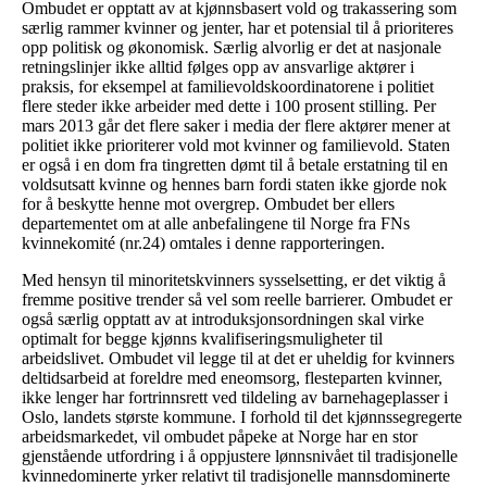
Ombudet er opptatt av at kjønnsbasert vold og trakassering som
særlig rammer kvinner og jenter, har et potensial til å prioriteres
opp politisk og økonomisk. Særlig alvorlig er det at nasjonale
retningslinjer ikke alltid følges opp av ansvarlige aktører i
praksis, for eksempel at familievoldskoordinatorene i politiet
flere steder ikke arbeider med dette i 100 prosent stilling. Per
mars 2013 går det flere saker i media der flere aktører mener at
politiet ikke prioriterer vold mot kvinner og familievold. Staten
er også i en dom fra tingretten dømt til å betale erstatning til en
voldsutsatt kvinne og hennes barn fordi staten ikke gjorde nok
for å beskytte henne mot overgrep. Ombudet ber ellers
departementet om at alle anbefalingene til Norge fra FNs
kvinnekomité (nr.24) omtales i denne rapporteringen.
Med hensyn til minoritetskvinners sysselsetting, er det viktig å
fremme positive trender så vel som reelle barrierer. Ombudet er
også særlig opptatt av at introduksjonsordningen skal virke
optimalt for begge kjønns kvalifiseringsmuligheter til
arbeidslivet. Ombudet vil legge til at det er uheldig for kvinners
deltidsarbeid at foreldre med eneomsorg, flesteparten kvinner,
ikke lenger har fortrinnsrett ved tildeling av barnehageplasser i
Oslo, landets største kommune. I forhold til det kjønnssegregerte
arbeidsmarkedet, vil ombudet påpeke at Norge har en stor
gjenstående utfordring i å oppjustere lønnsnivået til tradisjonelle
kvinnedominerte yrker relativt til tradisjonelle mannsdominerte