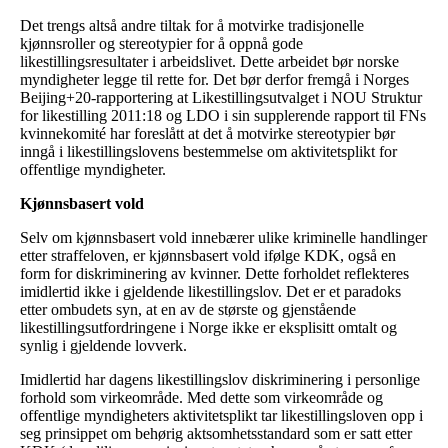
Det trengs altså andre tiltak for å motvirke tradisjonelle
kjønnsroller og stereotypier for å oppnå gode
likestillingsresultater i arbeidslivet. Dette arbeidet bør norske
myndigheter legge til rette for. Det bør derfor fremgå i Norges
Beijing+20-rapportering at Likestillingsutvalget i NOU Struktur
for likestilling 2011:18 og LDO i sin supplerende rapport til FNs
kvinnekomité har foreslått at det å motvirke stereotypier bør
inngå i likestillingslovens bestemmelse om aktivitetsplikt for
offentlige myndigheter.
Kjønnsbasert vold
Selv om kjønnsbasert vold innebærer ulike kriminelle handlinger
etter straffeloven, er kjønnsbasert vold ifølge KDK, også en
form for diskriminering av kvinner. Dette forholdet reflekteres
imidlertid ikke i gjeldende likestillingslov. Det er et paradoks
etter ombudets syn, at en av de største og gjenstående
likestillingsutfordringene i Norge ikke er eksplisitt omtalt og
synlig i gjeldende lovverk.
Imidlertid har dagens likestillingslov diskriminering i personlige
forhold som virkeområde. Med dette som virkeområde og
offentlige myndigheters aktivitetsplikt tar likestillingsloven opp i
seg prinsippet om behørig aktsomhetsstandard som er satt etter