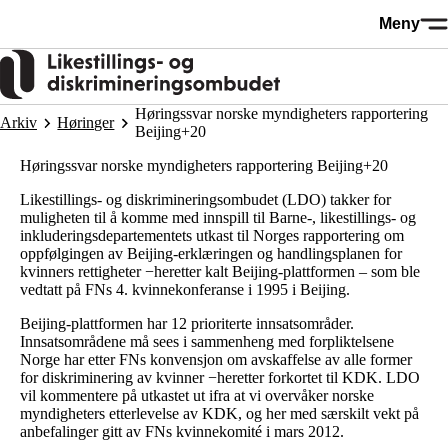
Hopp
Meny
til
hovedinnhold
Høringssvar norske myndigheters rapportering
Arkiv
Høringer
Beijing+20
Høringssvar norske myndigheters rapportering Beijing+20
Likestillings- og diskrimineringsombudet (LDO) takker for
muligheten til å komme med innspill til Barne-, likestillings- og
inkluderingsdepartementets utkast til Norges rapportering om
oppfølgingen av Beijing-erklæringen og handlingsplanen for
kvinners rettigheter −heretter kalt Beijing-plattformen – som ble
vedtatt på FNs 4. kvinnekonferanse i 1995 i Beijing.
Beijing-plattformen har 12 prioriterte innsatsområder.
Innsatsområdene må sees i sammenheng med forpliktelsene
Norge har etter FNs konvensjon om avskaffelse av alle former
for diskriminering av kvinner −heretter forkortet til KDK. LDO
vil kommentere på utkastet ut ifra at vi overvåker norske
myndigheters etterlevelse av KDK, og her med særskilt vekt på
anbefalinger gitt av FNs kvinnekomité i mars 2012.