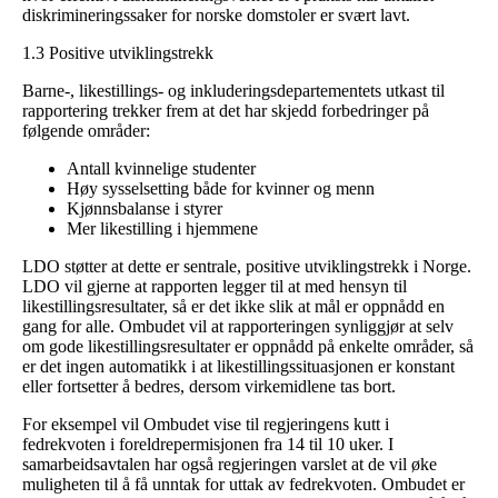
diskrimineringssaker for norske domstoler er svært lavt.
1.3 Positive utviklingstrekk
Barne-, likestillings- og inkluderingsdepartementets utkast til
rapportering trekker frem at det har skjedd forbedringer på
følgende områder:
Antall kvinnelige studenter
Høy sysselsetting både for kvinner og menn
Kjønnsbalanse i styrer
Mer likestilling i hjemmene
LDO støtter at dette er sentrale, positive utviklingstrekk i Norge.
LDO vil gjerne at rapporten legger til at med hensyn til
likestillingsresultater, så er det ikke slik at mål er oppnådd en
gang for alle. Ombudet vil at rapporteringen synliggjør at selv
om gode likestillingsresultater er oppnådd på enkelte områder, så
er det ingen automatikk i at likestillingssituasjonen er konstant
eller fortsetter å bedres, dersom virkemidlene tas bort.
For eksempel vil Ombudet vise til regjeringens kutt i
fedrekvoten i foreldrepermisjonen fra 14 til 10 uker. I
samarbeidsavtalen har også regjeringen varslet at de vil øke
muligheten til å få unntak for uttak av fedrekvoten. Ombudet er