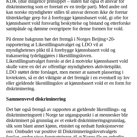
KDK (due diligence prinsippet – staten har også et ansvar for
diskriminering som er foretatt ev en tredje part). Med andre ord
kan norske myndigheter stilles til ansvar dersom ikke de foretar
tilstrekkelige grep for å forebygge kjønnsbasert vold, gi ofre for
kjønnsbasert vold forsvarlig beskyttelse og bistand og etterforske
samtpåtale og dømme overgripere for denne formen for vold.
På denne bakgrunn bør det fremgå i Norges Beijing+20-
rapportering at Likestillingsutvalget og LDO vil at
myndighetenes plikt til å forebygge kjønnsbasert vold og
trakassering tydeliggjøres i likestillingsloven.
Likestillingsutvalget foreslo at det å motvirke kjønnsbasert vold
skulle være en del av offentlige myndigheters aktivitetsplikt.
LDO støttet dette forslaget, men mener at uansett plassering i
lovteksten, så er det viktigste at det fremgår i en eventuell ny lov
eller gjeldende likestillingslov at kjønnsbasert vold er en form for
diskriminering.
Sammenvevd diskriminering
Det bør også fremgå av rapporten at gjeldende likestillings- og
diskrimineringsrett i Norge tar utgangspunkt i at mennesker blir
diskriminert på grunnlag av et enkelt diskrimineringsgrunnlag,
slik som blant annet kjønn, etnisitet og nedsatt funksjonsevne
osv. Ombudet var positive til Diskrimineringslovutvalgets
forslag, under visse forutsetninger, til at Norge får en enhetlig