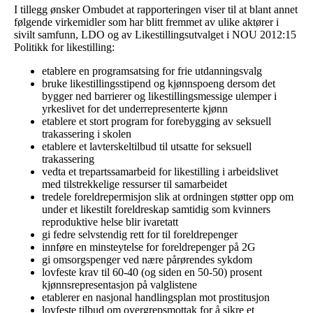
I tillegg ønsker Ombudet at rapporteringen viser til at blant annet
følgende virkemidler som har blitt fremmet av ulike aktører i
sivilt samfunn, LDO og av Likestillingsutvalget i NOU 2012:15
Politikk for likestilling:
etablere en programsatsing for frie utdanningsvalg
bruke likestillingsstipend og kjønnspoeng dersom det
bygger ned barrierer og likestillingsmessige ulemper i
yrkeslivet for det underrepresenterte kjønn
etablere et stort program for forebygging av seksuell
trakassering i skolen
etablere et lavterskeltilbud til utsatte for seksuell
trakassering
vedta et trepartssamarbeid for likestilling i arbeidslivet
med tilstrekkelige ressurser til samarbeidet
tredele foreldrepermisjon slik at ordningen støtter opp om
under et likestilt foreldreskap samtidig som kvinners
reproduktive helse blir ivaretatt
gi fedre selvstendig rett for til foreldrepenger
innføre en minsteytelse for foreldrepenger på 2G
gi omsorgspenger ved nære pårørendes sykdom
lovfeste krav til 60-40 (og siden en 50-50) prosent
kjønnsrepresentasjon på valglistene
etablerer en nasjonal handlingsplan mot prostitusjon
lovfeste tilbud om overgrepsmottak for å sikre et