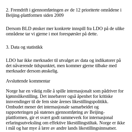
2. Fremdrift i gjennomføringen av de 12 prioriterte områdene i
Beijing-plattformen siden 2009
Dersom BLD ønsker mer konkrete innspill fra LDO på de ulike
områdene tar vi gjerne i mot forespørsler på dette.
3. Data og statistikk
LDO har ikke merknader til utvalget av data og indikatorer på
det nåværende tidspunktet, men kommer gjerne tilbake med
merknader dersom ønskelig.
Avsluttende kommentar
Norge har en viktig rolle å spille internasjonalt som pådriver for
kjønnslikestilling. Det innebærer også åpenhet for kritiske
innvendinger til de fem siste årenes likestillingspolitikk.
Ombudet mener det internasjonale samarbeidet og
rapporteringen på statenes gjennomføring av Beijing-
plattformen, gir et svært godt rammeverk for internasjonal
erfaringsutveksling om effektive likestillingstiltak. Norge er ikke
i mål og har mye å lære av andre lands likestillingsinnsatser.