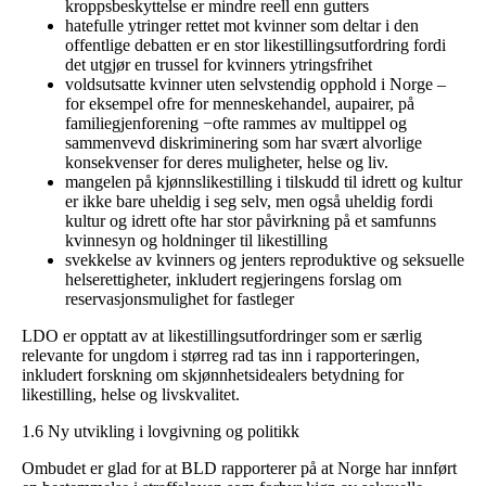
kroppsbeskyttelse er mindre reell enn gutters
hatefulle ytringer rettet mot kvinner som deltar i den
offentlige debatten er en stor likestillingsutfordring fordi
det utgjør en trussel for kvinners ytringsfrihet
voldsutsatte kvinner uten selvstendig opphold i Norge –
for eksempel ofre for menneskehandel, aupairer, på
familiegjenforening −ofte rammes av multippel og
sammenvevd diskriminering som har svært alvorlige
konsekvenser for deres muligheter, helse og liv.
mangelen på kjønnslikestilling i tilskudd til idrett og kultur
er ikke bare uheldig i seg selv, men også uheldig fordi
kultur og idrett ofte har stor påvirkning på et samfunns
kvinnesyn og holdninger til likestilling
svekkelse av kvinners og jenters reproduktive og seksuelle
helserettigheter, inkludert regjeringens forslag om
reservasjonsmulighet for fastleger
LDO er opptatt av at likestillingsutfordringer som er særlig
relevante for ungdom i størreg rad tas inn i rapporteringen,
inkludert forskning om skjønnhetsidealers betydning for
likestilling, helse og livskvalitet.
1.6 Ny utvikling i lovgivning og politikk
Ombudet er glad for at BLD rapporterer på at Norge har innført