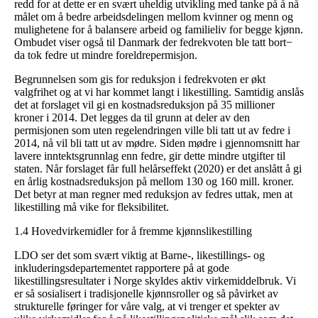
redd for at dette er en svært uheldig utvikling med tanke på å nå
målet om å bedre arbeidsdelingen mellom kvinner og menn og
mulighetene for å balansere arbeid og familieliv for begge kjønn.
Ombudet viser også til Danmark der fedrekvoten ble tatt bort−
da tok fedre ut mindre foreldrepermisjon.
Begrunnelsen som gis for reduksjon i fedrekvoten er økt
valgfrihet og at vi har kommet langt i likestilling. Samtidig anslås
det at forslaget vil gi en kostnadsreduksjon på 35 millioner
kroner i 2014. Det legges da til grunn at deler av den
permisjonen som uten regelendringen ville bli tatt ut av fedre i
2014, nå vil bli tatt ut av mødre. Siden mødre i gjennomsnitt har
lavere inntektsgrunnlag enn fedre, gir dette mindre utgifter til
staten. Når forslaget får full helårseffekt (2020) er det anslått å gi
en årlig kostnadsreduksjon på mellom 130 og 160 mill. kroner.
Det betyr at man regner med reduksjon av fedres uttak, men at
likestilling må vike for fleksibilitet.
1.4 Hovedvirkemidler for å fremme kjønnslikestilling
LDO ser det som svært viktig at Barne-, likestillings- og
inkluderingsdepartementet rapportere på at gode
likestillingsresultater i Norge skyldes aktiv virkemiddelbruk. Vi
er så sosialisert i tradisjonelle kjønnsroller og så påvirket av
strukturelle føringer for våre valg, at vi trenger et spekter av