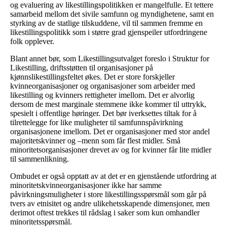
og evaluering av likestillingspolitikken er mangelfulle. Et tettere
samarbeid mellom det sivile samfunn og myndighetene, samt en
styrking av de statlige tilskuddene, vil til sammen fremme en
likestillingspolitikk som i større grad gjenspeiler utfordringene
folk opplever.
Blant annet bør, som Likestillingsutvalget foreslo i Struktur for
Likestilling, driftsstøtten til organisasjoner på
kjønnslikestillingsfeltet økes. Det er store forskjeller
kvinneorganisasjoner og organisasjoner som arbeider med
likestilling og kvinners rettigheter imellom. Det er alvorlig
dersom de mest marginale stemmene ikke kommer til uttrykk,
spesielt i offentlige høringer. Det bør iverksettes tiltak for å
tilrettelegge for like muligheter til samfunnspåvirkning
organisasjonene imellom. Det er organisasjoner med stor andel
majoritetskvinner og –menn som får flest midler. Små
minoritetsorganisasjoner drevet av og for kvinner får lite midler
til sammenlikning.
Ombudet er også opptatt av at det er en gjenstående utfordring at
minoritetskvinneorganisasjoner ikke har samme
påvirkningsmuligheter i store likestillingsspørsmål som går på
tvers av etnisitet og andre ulikehetsskapende dimensjoner, men
derimot oftest trekkes til rådslag i saker som kun omhandler
minoritetsspørsmål.