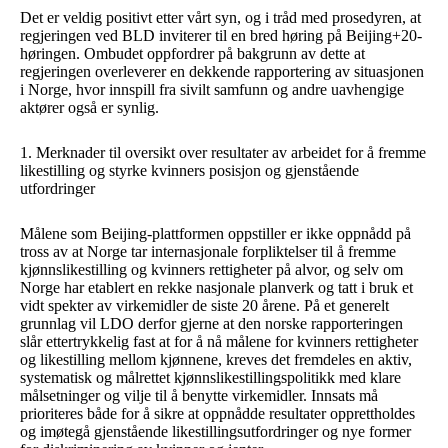
Det er veldig positivt etter vårt syn, og i tråd med prosedyren, at
regjeringen ved BLD inviterer til en bred høring på Beijing+20-
høringen. Ombudet oppfordrer på bakgrunn av dette at
regjeringen overleverer en dekkende rapportering av situasjonen
i Norge, hvor innspill fra sivilt samfunn og andre uavhengige
aktører også er synlig.
1. Merknader til oversikt over resultater av arbeidet for å fremme
likestilling og styrke kvinners posisjon og gjenstående
utfordringer
Målene som Beijing-plattformen oppstiller er ikke oppnådd på
tross av at Norge tar internasjonale forpliktelser til å fremme
kjønnslikestilling og kvinners rettigheter på alvor, og selv om
Norge har etablert en rekke nasjonale planverk og tatt i bruk et
vidt spekter av virkemidler de siste 20 årene. På et generelt
grunnlag vil LDO derfor gjerne at den norske rapporteringen
slår ettertrykkelig fast at for å nå målene for kvinners rettigheter
og likestilling mellom kjønnene, kreves det fremdeles en aktiv,
systematisk og målrettet kjønnslikestillingspolitikk med klare
målsetninger og vilje til å benytte virkemidler. Innsats må
prioriteres både for å sikre at oppnådde resultater opprettholdes
og imøtegå gjenstående likestillingsutfordringer og nye former