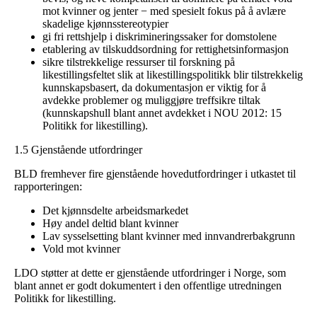
mot kvinner og jenter − med spesielt fokus på å avlære
skadelige kjønnsstereotypier
gi fri rettshjelp i diskrimineringssaker for domstolene
etablering av tilskuddsordning for rettighetsinformasjon
sikre tilstrekkelige ressurser til forskning på
likestillingsfeltet slik at likestillingspolitikk blir tilstrekkelig
kunnskapsbasert, da dokumentasjon er viktig for å
avdekke problemer og muliggjøre treffsikre tiltak
(kunnskapshull blant annet avdekket i NOU 2012: 15
Politikk for likestilling).
1.5 Gjenstående utfordringer
BLD fremhever fire gjenstående hovedutfordringer i utkastet til
rapporteringen:
Det kjønnsdelte arbeidsmarkedet
Høy andel deltid blant kvinner
Lav sysselsetting blant kvinner med innvandrerbakgrunn
Vold mot kvinner
LDO støtter at dette er gjenstående utfordringer i Norge, som
blant annet er godt dokumentert i den offentlige utredningen
Politikk for likestilling.