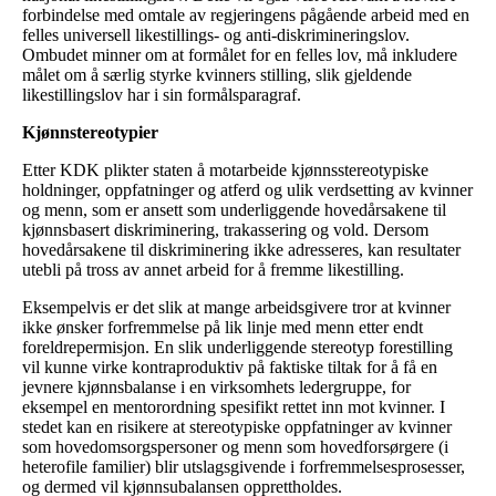
forbindelse med omtale av regjeringens pågående arbeid med en
felles universell likestillings- og anti-diskrimineringslov.
Ombudet minner om at formålet for en felles lov, må inkludere
målet om å særlig styrke kvinners stilling, slik gjeldende
likestillingslov har i sin formålsparagraf.
Kjønnstereotypier
Etter KDK plikter staten å motarbeide kjønnsstereotypiske
holdninger, oppfatninger og atferd og ulik verdsetting av kvinner
og menn, som er ansett som underliggende hovedårsakene til
kjønnsbasert diskriminering, trakassering og vold. Dersom
hovedårsakene til diskriminering ikke adresseres, kan resultater
utebli på tross av annet arbeid for å fremme likestilling.
Eksempelvis er det slik at mange arbeidsgivere tror at kvinner
ikke ønsker forfremmelse på lik linje med menn etter endt
foreldrepermisjon. En slik underliggende stereotyp forestilling
vil kunne virke kontraproduktiv på faktiske tiltak for å få en
jevnere kjønnsbalanse i en virksomhets ledergruppe, for
eksempel en mentorordning spesifikt rettet inn mot kvinner. I
stedet kan en risikere at stereotypiske oppfatninger av kvinner
som hovedomsorgspersoner og menn som hovedforsørgere (i
heterofile familier) blir utslagsgivende i forfremmelsesprosesser,
og dermed vil kjønnsubalansen opprettholdes.