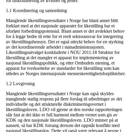
for diskriminering av kvinner og jenter.
1.1 Koordinering og samordning
Manglende likestillingsresultater i Norge har blant annet blitt
forklart med at det nasjonale apparatet for likestilling har et
uforløst forbedringspotensial. Blant annet er det avdekket behov
for å legge bedre til rette for et reelt sektoransvar for integrering
av likestillingshensyn. Det er også uttrykt behov for en styrking
av det koordinerende arbeidet i statsadministrasjonen.
Likestillingsutvalget konkluderte i NOU 2011:18 Struktur for
likestilling at det mangler et apparat for implementering av
nasjonal likestillingspolitikk, og etter Ombudets mening, et
apparat for iverksettelse av standarder for likestilling som kan
utledes av Norges internasjonale menneskerettighetsforpliktelser.
1.2 Lovgivning
Manglende likestillingsresultater i Norge kan også skyldes
manglende statlig respons på flere forslag til utbedringer av det
individuelle og det strukturelle diskrimineringsvernet i
likestillingsloven. LDO vil gjerne at den norske rapporteringen
slår fast at det ikke er full harmoni mellom vernet som gis av
KDK og den nasjonale likestillingsloven. LDO minner på at
uansett, så har KDK forrang dersom det oppstår konflikt med
nasjonal likestillingslov. Dette vil også være relevant å nevne i