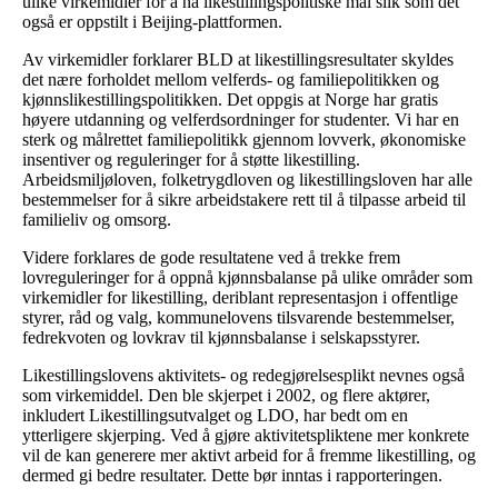
ulike virkemidler for å nå likestillingspolitiske mål slik som det
også er oppstilt i Beijing-plattformen.
Av virkemidler forklarer BLD at likestillingsresultater skyldes
det nære forholdet mellom velferds- og familiepolitikken og
kjønnslikestillingspolitikken. Det oppgis at Norge har gratis
høyere utdanning og velferdsordninger for studenter. Vi har en
sterk og målrettet familiepolitikk gjennom lovverk, økonomiske
insentiver og reguleringer for å støtte likestilling.
Arbeidsmiljøloven, folketrygdloven og likestillingsloven har alle
bestemmelser for å sikre arbeidstakere rett til å tilpasse arbeid til
familieliv og omsorg.
Videre forklares de gode resultatene ved å trekke frem
lovreguleringer for å oppnå kjønnsbalanse på ulike områder som
virkemidler for likestilling, deriblant representasjon i offentlige
styrer, råd og valg, kommunelovens tilsvarende bestemmelser,
fedrekvoten og lovkrav til kjønnsbalanse i selskapsstyrer.
Likestillingslovens aktivitets- og redegjørelsesplikt nevnes også
som virkemiddel. Den ble skjerpet i 2002, og flere aktører,
inkludert Likestillingsutvalget og LDO, har bedt om en
ytterligere skjerping. Ved å gjøre aktivitetspliktene mer konkrete
vil de kan generere mer aktivt arbeid for å fremme likestilling, og
dermed gi bedre resultater. Dette bør inntas i rapporteringen.