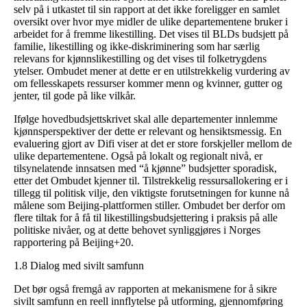
selv på i utkastet til sin rapport at det ikke foreligger en samlet
oversikt over hvor mye midler de ulike departementene bruker i
arbeidet for å fremme likestilling. Det vises til BLDs budsjett på
familie, likestilling og ikke-diskriminering som har særlig
relevans for kjønnslikestilling og det vises til folketrygdens
ytelser. Ombudet mener at dette er en utilstrekkelig vurdering av
om fellesskapets ressurser kommer menn og kvinner, gutter og
jenter, til gode på like vilkår.
Ifølge hovedbudsjettskrivet skal alle departementer innlemme
kjønnsperspektiver der dette er relevant og hensiktsmessig. En
evaluering gjort av Difi viser at det er store forskjeller mellom de
ulike departementene. Også på lokalt og regionalt nivå, er
tilsynelatende innsatsen med “å kjønne” budsjetter sporadisk,
etter det Ombudet kjenner til. Tilstrekkelig ressursallokering er i
tillegg til politisk vilje, den viktigste forutsetningen for kunne nå
målene som Beijing-plattformen stiller. Ombudet ber derfor om
flere tiltak for å få til likestillingsbudsjettering i praksis på alle
politiske nivåer, og at dette behovet synliggjøres i Norges
rapportering på Beijing+20.
1.8 Dialog med sivilt samfunn
Det bør også fremgå av rapporten at mekanismene for å sikre
sivilt samfunn en reell innflytelse på utforming, gjennomføring