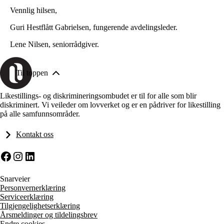
Vennlig hilsen,
Guri Hestflått Gabrielsen, fungerende avdelingsleder.
Lene Nilsen, seniorrådgiver.
Til toppen
Likestillings- og diskrimineringsombudet er til for alle som blir
diskriminert. Vi veileder om lovverket og er en pådriver for likestilling
på alle samfunnsområder.
Kontakt oss
Facebook
Instagram
LinkedIn
Snarveier
Personvernerklæring
Serviceerklæring
Tilgjengelighetserklæring
Årsmeldinger og tildelingsbrev
Endre cookies