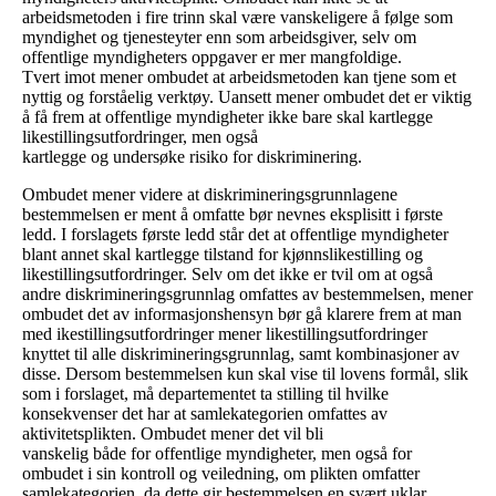
arbeidsmetoden i fire trinn skal være vanskeligere å følge som
myndighet og tjenesteyter enn som arbeidsgiver, selv om
offentlige myndigheters oppgaver er mer mangfoldige.
Tvert imot mener ombudet at arbeidsmetoden kan tjene som et
nyttig og forståelig verktøy. Uansett mener ombudet det er viktig
å få frem at offentlige myndigheter ikke bare skal kartlegge
likestillingsutfordringer, men også
kartlegge og undersøke risiko for diskriminering.
Ombudet mener videre at diskrimineringsgrunnlagene
bestemmelsen er ment å omfatte bør nevnes eksplisitt i første
ledd. I forslagets første ledd står det at offentlige myndigheter
blant annet skal kartlegge tilstand for kjønnslikestilling og
likestillingsutfordringer. Selv om det ikke er tvil om at også
andre diskrimineringsgrunnlag omfattes av bestemmelsen, mener
ombudet det av informasjonshensyn bør gå klarere frem at man
med ikestillingsutfordringer mener likestillingsutfordringer
knyttet til alle diskrimineringsgrunnlag, samt kombinasjoner av
disse. Dersom bestemmelsen kun skal vise til lovens formål, slik
som i forslaget, må departementet ta stilling til hvilke
konsekvenser det har at samlekategorien omfattes av
aktivitetsplikten. Ombudet mener det vil bli
vanskelig både for offentlige myndigheter, men også for
ombudet i sin kontroll og veiledning, om plikten omfatter
samlekategorien, da dette gir bestemmelsen en svært uklar