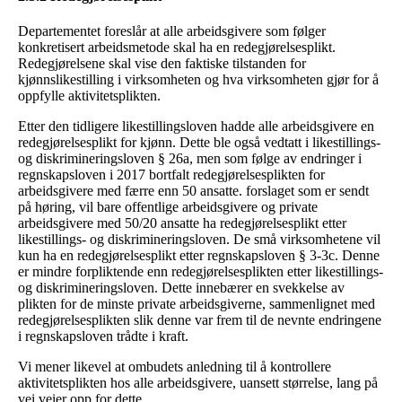
Departementet foreslår at alle arbeidsgivere som følger
konkretisert arbeidsmetode skal ha en redegjørelsesplikt.
Redegjørelsene skal vise den faktiske tilstanden for
kjønnslikestilling i virksomheten og hva virksomheten gjør for å
oppfylle aktivitetsplikten.
Etter den tidligere likestillingsloven hadde alle arbeidsgivere en
redegjørelsesplikt for kjønn. Dette ble også vedtatt i likestillings-
og diskrimineringsloven § 26a, men som følge av endringer i
regnskapsloven i 2017 bortfalt redegjørelsesplikten for
arbeidsgivere med færre enn 50 ansatte. forslaget som er sendt
på høring, vil bare offentlige arbeidsgivere og private
arbeidsgivere med 50/20 ansatte ha redegjørelsesplikt etter
likestillings- og diskrimineringsloven. De små virksomhetene vil
kun ha en redegjørelsesplikt etter regnskapsloven § 3-3c. Denne
er mindre forpliktende enn redegjørelsesplikten etter likestillings-
og diskrimineringsloven. Dette innebærer en svekkelse av
plikten for de minste private arbeidsgiverne, sammenlignet med
redegjørelsesplikten slik denne var frem til de nevnte endringene
i regnskapsloven trådte i kraft.
Vi mener likevel at ombudets anledning til å kontrollere
aktivitetsplikten hos alle arbeidsgivere, uansett størrelse, lang på
vei veier opp for dette.