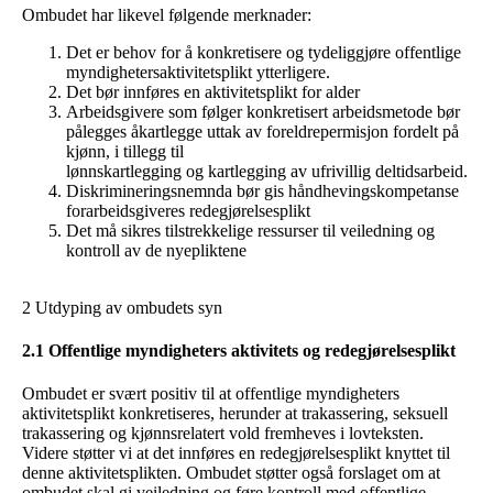
Ombudet har likevel følgende merknader:
Det er behov for å konkretisere og tydeliggjøre offentlige
myndighetersaktivitetsplikt ytterligere.
Det bør innføres en aktivitetsplikt for alder
Arbeidsgivere som følger konkretisert arbeidsmetode bør
pålegges åkartlegge uttak av foreldrepermisjon fordelt på
kjønn, i tillegg til
lønnskartlegging og kartlegging av ufrivillig deltidsarbeid.
Diskrimineringsnemnda bør gis håndhevingskompetanse
forarbeidsgiveres redegjørelsesplikt
Det må sikres tilstrekkelige ressurser til veiledning og
kontroll av de nyepliktene
2 Utdyping av ombudets syn
2.1 Offentlige myndigheters aktivitets og redegjørelsesplikt
Ombudet er svært positiv til at offentlige myndigheters
aktivitetsplikt konkretiseres, herunder at trakassering, seksuell
trakassering og kjønnsrelatert vold fremheves i lovteksten.
Videre støtter vi at det innføres en redegjørelsesplikt knyttet til
denne aktivitetsplikten. Ombudet støtter også forslaget om at
ombudet skal gi veiledning og føre kontroll med offentlige