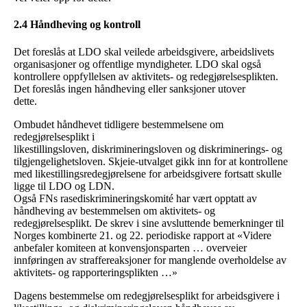
2.4 Håndheving og kontroll
Det foreslås at LDO skal veilede arbeidsgivere, arbeidslivets
organisasjoner og offentlige myndigheter. LDO skal også
kontrollere oppfyllelsen av aktivitets- og redegjørelsesplikten.
Det foreslås ingen håndheving eller sanksjoner utover
dette.
Ombudet håndhevet tidligere bestemmelsene om
redegjørelsesplikt i
likestillingsloven, diskrimineringsloven og diskriminerings- og
tilgjengelighetsloven. Skjeie-utvalget gikk inn for at kontrollene
med likestillingsredegjørelsene for arbeidsgivere fortsatt skulle
ligge til LDO og LDN.
Også FNs rasediskrimineringskomité har vært opptatt av
håndheving av bestemmelsen om aktivitets- og
redegjørelsesplikt. De skrev i sine avsluttende bemerkninger til
Norges kombinerte 21. og 22. periodiske rapport at «Videre
anbefaler komiteen at konvensjonsparten … overveier
innføringen av straffereaksjoner for manglende overholdelse av
aktivitets- og rapporteringsplikten …»
Dagens bestemmelse om redegjørelsesplikt for arbeidsgivere i