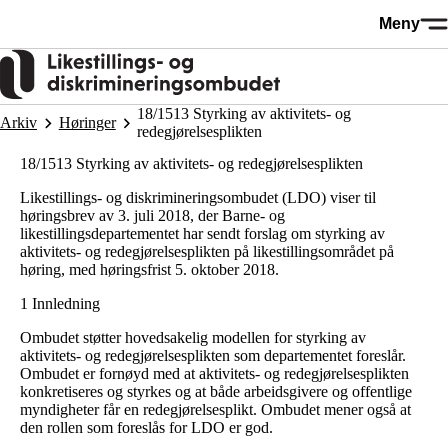
Hopp
Meny
til
hovedinnhold
18/1513 Styrking av aktivitets- og
Arkiv
Høringer
redegjørelsesplikten
18/1513 Styrking av aktivitets- og redegjørelsesplikten
Likestillings- og diskrimineringsombudet (LDO) viser til
høringsbrev av 3. juli 2018, der Barne- og
likestillingsdepartementet har sendt forslag om styrking av
aktivitets- og redegjørelsesplikten på likestillingsområdet på
høring, med høringsfrist 5. oktober 2018.
1 Innledning
Ombudet støtter hovedsakelig modellen for styrking av
aktivitets- og redegjørelsesplikten som departementet foreslår.
Ombudet er fornøyd med at aktivitets- og redegjørelsesplikten
konkretiseres og styrkes og at både arbeidsgivere og offentlige
myndigheter får en redegjørelsesplikt. Ombudet mener også at
den rollen som foreslås for LDO er god.