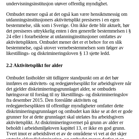
undervisningsinstitusjon utøver offentlig myndighet.
Ombudet mener også at det også kan være hensiktsmessig om
utdanningsinstitusjoners aktivitetsplikt presiseres i en egen
bestemmelse, slik som i Sverige. Om ikke dette blir aktuelt, bør
det presiseres uttrykkelig enten i den generelle bestemmelsen i §
24 eller i forarbeidene at utdanninginstitusjoner omfattes av
aktivitetsplikten. Ombudet mener det er et behov for en slik
bestemmelse, også utover vernebestemmelsen som følger av
likestillings- og diskrimineringsloven § 13 sjette ledd.
2.2 Aktivitetsplikt for alder
Ombudet fastholder sitt tidligere standpunkt om at det bør
innføres en aktivitets- og redegjørelsesplikt for arbeidsgivere når
det gjelder diskrimineringsgrunnlaget alder, se ombudets
høringssvar til forslag til ny likestillings- og diskrimineringslov
fra desember 2015. Den foreslåtte aktivitets og
redegjørelsesplikten til offentlige myndigheter omfatter dette
diskrimineringsgrunnlaget og ombudet kan ikke se at det er gode
grunner for at dette grunnlaget skal utelates fra arbeidsgivers
aktivitetsplikt. At diskrimineringsvernet på grunn av alder er
beholdt i arbeidsmiljøloven kapittel 13, er ikke en god grunn.
Tvert imot er arbeidslivet et av de områdene vi vet at det skjer