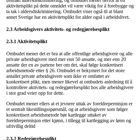
utstrakt aldersdiskriminering, og ombudet mener derfor at en
aktivitetsplikt på dette området vil være viktig for å forebygge og
ta tak i aldersdiskriminering. Ombudet viser også til at blant
annet Sverige har en aktivitetsplikt for alder også i arbeidslivet.
2.3 Arbeidsgivers aktivitets- og redegjørelsesplikt
2.3.1 Aktivitetsplikt
Ombudet mener det er bra at alle offentlige arbeidsgivere og alle
private arbeidsgivere med mer enn 50 ansatte, og mer enn 20
ansatte der en av partene ber om det, skal følge konkretisert
arbeidsmetode etter § 26. Ombudet er bekymret for det store
antallet private arbeidsgivere som ikke er omfattet av
konkretisert plikt, men mener likevel at ombudets anledning til å
kontrollere aktivitets- og redegjørelsesplikt hos alle arbeidsgivere
i stor grad veier opp for dette.
Ombudet mener ellers at et jevnere uttak av foreldrepermisjon er
et sentralt likestillingsspørsmål, og at arbeidsgivere som følger
konkretisert arbeidsmetode bør kartlegge uttaket av
foreldrepermisjon etter kjønn, i tillegg til kartlegging av lønn og
ufrivillig deltid
2.3.2 Redegjørelsesplikt