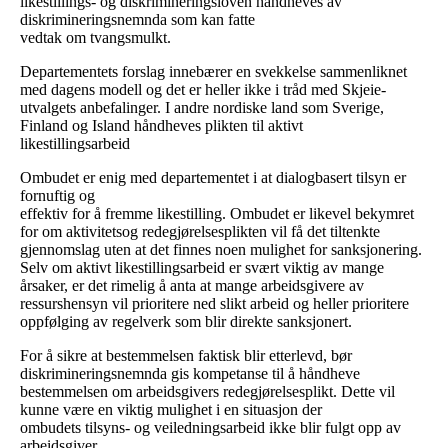
likestillings- og diskrimineringsloven håndheves av
diskrimineringsnemnda som kan fatte
vedtak om tvangsmulkt.
Departementets forslag innebærer en svekkelse sammenliknet
med dagens modell og det er heller ikke i tråd med Skjeie-
utvalgets anbefalinger. I andre nordiske land som Sverige,
Finland og Island håndheves plikten til aktivt
likestillingsarbeid
Ombudet er enig med departementet i at dialogbasert tilsyn er
fornuftig og
effektiv for å fremme likestilling. Ombudet er likevel bekymret
for om aktivitetsog redegjørelsesplikten vil få det tiltenkte
gjennomslag uten at det finnes noen mulighet for sanksjonering.
Selv om aktivt likestillingsarbeid er svært viktig av mange
årsaker, er det rimelig å anta at mange arbeidsgivere av
ressurshensyn vil prioritere ned slikt arbeid og heller prioritere
oppfølging av regelverk som blir direkte sanksjonert.
For å sikre at bestemmelsen faktisk blir etterlevd, bør
diskrimineringsnemnda gis kompetanse til å håndheve
bestemmelsen om arbeidsgivers redegjørelsesplikt. Dette vil
kunne være en viktig mulighet i en situasjon der
ombudets tilsyns- og veiledningsarbeid ikke blir fulgt opp av
arbeidsgiver.