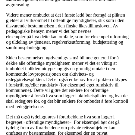
avgrensning.
Videre mener ombudet at det i første ledd bør fremgå at plikten
gjelder all virksomhet til offentlige myndigheter, slik som i den
tilsvarende bestemmelsen i den finske likestillingsloven. Av
pedagogiske hensyn mener vi det bør nevnes
eksempler på hva dette kan omfatte, som for eksempel utforming
og tildeling av tjenester, regelverksutforming, budsjettering og
samfunnsplanlegging.
Siden bestemmelsen nødvendigvis må bli noe generell for å
dekke alle offentlige myndigheter, mener vi det er viktig at
innholdet i plikten utdypes og gis en grundig omtale i den
kommende lovproposisjonen om aktivitets- og
redegjørelsesplikten. Det er også er behov for at plikten utdypes
i forskrift og/eller rundskriv (for eksempel eget rundskriv til
kommunene). Dette vil gjøre det enklere for offentlige
myndigheter å forstå hva som ligger i aktivitetsplikten og hva de
skal redegjøre for, og det blir enklere for ombudet å føre kontroll
med redegjørelsene.
Det må også tydeliggjøres i forarbeidene hva som ligger i
begrepet «offentlige myndigheter». For eksempel bør det gå
tydelig frem av forarbeidene om private rettssubjekter kan
omfattes av bestemmelsen, for eksempel der en privat