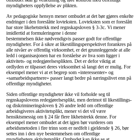
myndigheters oppfyllelse av plikten.
Av pedagogiske hensyn mener ombudet at det bør gjøres enkelte
endringer i den foreslåtte lovteksten. Lovteksten som er foreslått
har store likehetstrekk med regnskapsloven § 3-3c. Vi mener
imidlertid at formuleringene i denne
bestemmelsen ikke nødvendigvis passer godt for offentlige
myndigheter. For å sikre at likestillingsperspektivet forankres på
alle nivåer av offentlig virksomhet, er det grunnleggende at alle
ledd i organisasjonen har en forståelse av hva som ligger i
aktivitets- og redegjørelsesplikten. Det er defor viktig at
ordlyden er tilpasset deres virksomhet så langt det er mulig. For
eksempel mener vi at et begrep som «interessenter» og
«samarbeidspartnere» passer langt bedre på næringslivet enn på
offentlige myndigheter.
Siden offentlige myndigheter ikke vil forholde seg til
regnskapslovens redegjørelsesplikt, men derimot til likestillings-
og diskrimineringsloven § 26 andre ledd om offentlige
arbeidsgiveres aktivitetsplikt, mener vi det vil være
hensiktsmessig om § 24 får flere likhetstrekk denne. For
eksempel mener ombudet at det igjen bør vurderes om
arbeidsmetoden i fire trinn som er nedfelt i gjeldende § 26, bør
settes inn i den nye bestemmelsen om offentlige
myndigheters aktivitetsplikt. Ombudet kan ikke se at