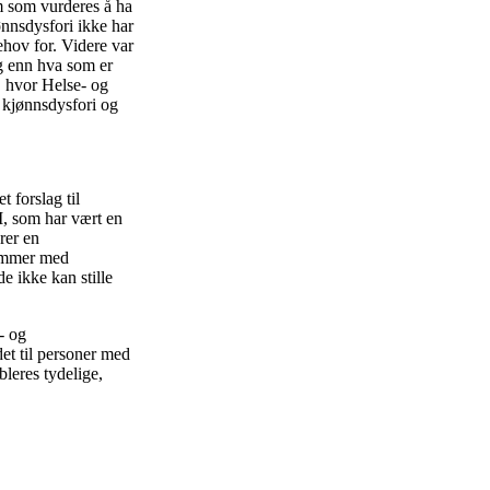
m som vurderes å ha
ønnsdysfori ikke har
ehov for. Videre var
ag enn hva som er
7, hvor Helse- og
 kjønnsdysfori og
 forslag til
I, som har vært en
rer en
lemmer med
 ikke kan stille
s- og
det til personer med
leres tydelige,