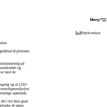
Meny
Høykontrast
sfori
stilbud til personer
diskriminering på
nnsidentitet og
svar med de
jengelig og at LDO
gruens/kjønnsdysfori
ettslige spørsmål.
t i for liten grad
ordre til større