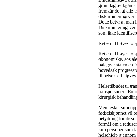
grunnlag av kjønnsid
fremgår det at alle 
diskrimineringsvern
Dette betyr at man i
Diskrimineringsverne
som ikke identifise
Retten til høyest op
Retten til høyest o
økonomiske, sosiale 
pålegger staten en fo
hovedsak progressive,
til helse skal utøve
Helsetilbudet til t
transpersoner i Eur
kirurgisk behandling
Mennesker som opple
fødselskjønnet vil o
betydning for disse
formål om å reduser
kun personer som få
helsehjelp gjennom d