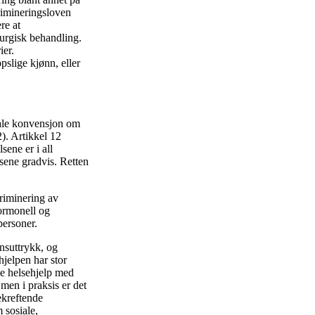
krimineringsloven
re at
rurgisk behandling.
ier.
pslige kjønn, eller
nale konvensjon om
). Artikkel 12
lsene er i all
elsene gradvis. Retten
kriminering av
hormonell og
personer.
nsuttrykk, og
hjelpen har stor
de helsehjelp med
men i praksis er det
ekreftende
 sosiale,