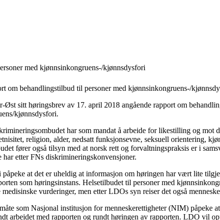
 personer med kjønnsinkongruens-/kjønnsdysfori
rt om behandlingstilbud til personer med kjønnsinkongruens-/kjønnsdy
ør-Øst sitt høringsbrev av 17. april 2018 angående rapport om behandling
ens/kjønnsdysfori.
iskrimineringsombudet har som mandat å arbeide for likestilling og mot 
tnisitet, religion, alder, nedsatt funksjonsevne, seksuell orientering, kjø
det fører også tilsyn med at norsk rett og forvaltningspraksis er i sam
e har etter FNs diskrimineringskonvensjoner.
i påpeke at det er uheldig at informasjon om høringen har vært lite tilg
pporten som høringsinstans. Helsetilbudet til personer med kjønnsinkon
 medisinske vurderinger, men etter LDOs syn reiser det også mennesker
te som Nasjonal institusjon for menneskerettigheter (NIM) påpeke at de
ndt arbeidet med rapporten og rundt høringen av rapporten. LDO vil oppf