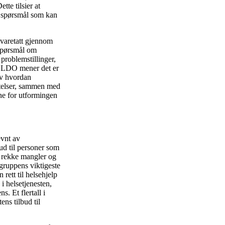
te tilsier at
r spørsmål som kan
ivaretatt gjennom
 spørsmål om
problemstillinger,
g. LDO mener det er
 av hvordan
iktelser, sammen med
ne for utformingen
evnt av
ud til personer som
n rekke mangler og
tgruppens viktigeste
rett til helsehjelp
 i helsetjenesten,
. Et flertall i
ens tilbud til