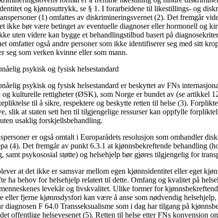
entitet og kjønnsuttrykk, se § 1. I forarbeidene til likestillings- og dis
transpersoner (1) omfattes av diskrimineringsvernet (2). Det fremgår vide
et ikke bør være betinget av eventuelle diagnoser eller hormonell og ki
kke uten videre kan bygge et behandlingstilbud basert på diagnosekriter
t omfatter også andre personer som ikke identifiserer seg med sitt krop
rer seg som verken kvinne eller som mann.
pnåelig psykisk og fysisk helsestandard
ppnåelig psykisk og fysisk helsestandard er beskyttet av FNs internasjo
og kulturelle rettigheter (ØSK), som Norge er bundet av (se artikkel 12
rpliktelse til å sikre, respektere og beskytte retten til helse (3). Forplikte
 slik at staten sett hen til tilgjengelige ressurser kan oppfylle forplikt
s uten usaklig forskjellsbehandling.
ranspersoner er også omtalt i Europarådets resolusjon som omhandler dis
opa (4). Det fremgår av punkt 6.3.1 at kjønnsbekreftende behandling (
, samt psykososial støtte) og helsehjelp bør gjøres tilgjengelig for trans
ver at det ikke er samsvar mellom egen kjønnsidentitet eller eget kjøn
fte ha behov for helsehjelp relatert til dette. Omfang og kvalitet på helse
 menneskenes levekår og livskvalitet. Ulike former for kjønnsbekreften
e eller fjerne kjønnsdysfori kan være å anse som nødvendig helsehjelp, 
r diagnosen F 64.0 Transseksualisme som i dag har tilgang på kjønnsb
et offentlige helsevesenet (5). Retten til helse etter FNs konvensjon om