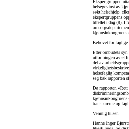
Ekspertgruppen utta
helsegevinst av kjøn
søkt helsehjelp, ell
ekspertgruppens opp
tilfellet i dag (8).
omsorgsdepartemente
kjønnsinkongruens 
Behovet for faglige 
Etter ombudets syn e
utformingen av et fr
del av arbeidsgruppe
virkelighetsbeskriv
helsefaglig kompeta
seg bak rapporten sl
Da rapporten «Rett ti
diskrimineringsombud
kjønnsinkongruens o
transparente og fagl
Vennlig hilsen
Hanne Inger Bjurst
likestillings- og d