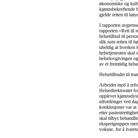
økonomiske og kultur
kjønnsbekreftende b
gjelde retten til hø
I rapporten avgrense
rapporten «Rett til 
helsetilbud til pers
slik som retten til
uheldig at hverken k
helsetjenesten skal 
helselovgivingen og
av et fremtidig hels
Helsetilbudet til tr
Arbeidet med å refo
Helsedirektoratet fo
opplever kjønnsdysfo
utfordringer ved dag
konklusjoner var at 
etter pasientrettigh
skal tilbys behandli
ekspertgruppen mente
voksne, for å ivare