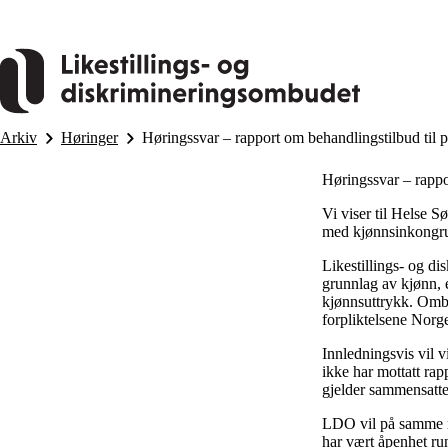
Hopp
til
hovedinnhold
Arkiv
Høringer
Høringssvar – rapport om behandlingstilbud til
Høringssvar – rappo
Vi viser til Helse S
med kjønnsinkongru
Likestillings- og d
grunnlag av kjønn, e
kjønnsuttrykk. Ombu
forpliktelsene Norg
Innledningsvis vil v
ikke har mottatt ra
gjelder sammensatte
LDO vil på samme må
har vært åpenhet ru