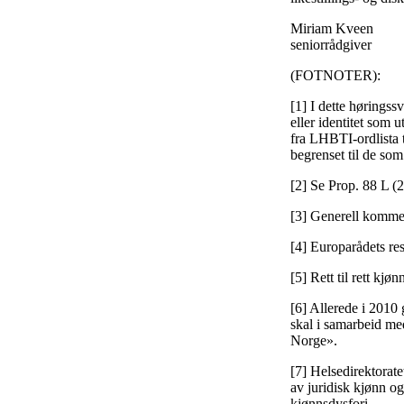
Miriam Kveen
seniorrådgiver
(FOTNOTER):
[1] I dette hørings
eller identitet som 
fra LHBTI-ordlista t
begrenset til de so
[2] Se Prop. 88 L (
[3] Generell komment
[4] Europarådets re
[5] Rett til rett kjø
[6] Allerede i 2010
skal i samarbeid med
Norge».
[7] Helsedirektoratet
av juridisk kjønn o
kjønnsdysfori.