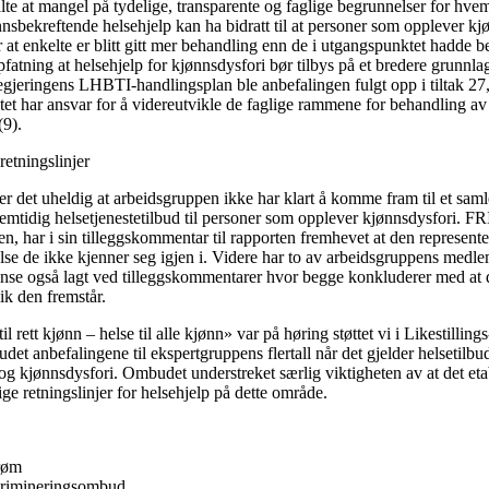
lte at mangel på tydelige, transparente og faglige begrunnelser for hve
nsbekreftende helsehjelp kan ha bidratt til at personer som opplever kj
er at enkelte er blitt gitt mer behandling enn de i utgangspunktet hadde b
fatning at helsehjelp for kjønnsdysfori bør tilbys på et bredere grunnl
 I regjeringens LHBTI-handlingsplan ble anbefalingen fulgt opp i tiltak 2
t har ansvar for å videreutvikle de faglige rammene for behandling av
(9).
retningslinjer
r det uheldig at arbeidsgruppen ikke har klart å komme fram til et samlet
emtidig helsetjenestetilbud til personer som opplever kjønnsdysfori. FR
n, har i sin tilleggskommentar til rapporten fremhevet at den represente
else de ikke kjenner seg igjen i. Videre har to av arbeidsgruppens med
nse også lagt ved tilleggskommentarer hvor begge konkluderer med at de
ik den fremstår.
l rett kjønn – helse til alle kjønn» var på høring støttet vi i Likestilling
et anbefalingene til ekspertgruppens flertall når det gjelder helsetilbu
g kjønnsdysfori. Ombudet understreket særlig viktigheten av at det etab
ige retningslinjer for helsehjelp på dette område.
røm
iskrimineringsombud