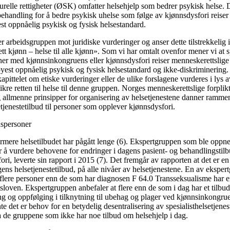
elle rettigheter (ØSK) omfatter helsehjelp som bedrer psykisk helse. Det
ehandling for å bedre psykisk uhelse som følge av kjønnsdysfori reise
yest oppnåelig psykisk og fysisk helsestandard.
r arbeidsgruppen mot juridiske vurderinger og anser dette tilstrekkelig 
rett kjønn – helse til alle kjønn». Som vi har omtalt ovenfor mener vi at
oner med kjønnsinkongruens eller kjønnsdysfori reiser menneskerettslige 
 høyest oppnåelig psykisk og fysisk helsestandard og ikke-diskriminerin
apittelet om etiske vurderinger eller de ulike forslagene vurderes i lys
sikre retten til helse til denne gruppen. Norges menneskerettslige forpl
 allmenne prinsipper for organisering av helsetjenestene danner ramme
etjenestetilbud til personer som opplever kjønnsdysfori.
anspersoner
rmere helsetilbudet har pågått lenge (6). Ekspertgruppen som ble oppn
r å vurdere behovene for endringer i dagens pasient- og behandlingstilb
ri, leverte sin rapport i 2015 (7). Det fremgår av rapporten at det er e
ens helsetjenestetilbud, på alle nivåer av helsetjenestene. En av eksper
flere personer enn de som har diagnosen F 64.0 Transseksualisme har en 
etsloven. Ekspertgruppen anbefaler at flere enn de som i dag har et tilbud
ng og oppfølging i tilknytning til ubehag og plager ved kjønnsinkongruens
 det er behov for en betydelig desentralisering av spesialisthelsetjenest
ta de gruppene som ikke har noe tilbud om helsehjelp i dag.