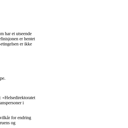
om har et utseende
finisjonen er hentet
Betingelsen er ikke
pe.
: «Helsedirektoratet
ranspersoner i
 vilkår for endring
gruens og