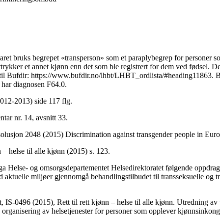
svaret bruks begrepet «transperson» som et paraplybegrep for personer s
uttrykker et annet kjønn enn det som ble registrert for dem ved fødsel. De
il Bufdir:
https://www.bufdir.no/lhbt/LHBT_ordlista/#heading11863
. 
m har diagnosen F64.0.
2012-2013) side 117 flg.
ar nr. 14, avsnitt 33.
solusjon 2048 (2015) Discrimination against transgender people in Euro
nn – helse til alle kjønn (2015) s. 123.
 ga Helse- og omsorgsdepartementet Helsedirektoratet følgende oppdrag
 aktuelle miljøer gjennomgå behandlingstilbudet til transseksuelle og t
, IS-0496 (2015), Rett til rett kjønn – helse til alle kjønn. Utredning av
g organisering av helsetjenester for personer som opplever kjønnsinkon