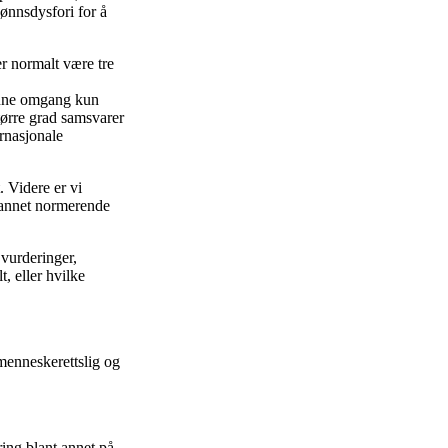
ønnsdysfori for å
er normalt være tre
denne omgang kun
tørre grad samsvarer
rnasjonale
 Videre er vi
r annet normerende
 vurderinger,
, eller hvilke
 menneskerettslig og
ring blant annet på