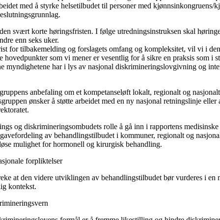
rbeidet med å styrke helsetilbudet til personer med kjønnsinkongruens/kj
beslutningsgrunnlag.
den svært korte høringsfristen. I følge utredningsinstruksen skal høring
ndre enn seks uker.
rist for tilbakemelding og forslagets omfang og kompleksitet, vil vi i 
 hovedpunkter som vi mener er vesentlig for å sikre en praksis som i s
ne myndighetene har i lys av nasjonal diskrimineringslovgivning og inte
gruppens anbefaling om et kompetanseløft lokalt, regionalt og nasjonalt.
idsgruppen ønsker å støtte arbeidet med en ny nasjonal retningslinje elle
ektoratet.
lings og diskrimineringsombudets rolle å gå inn i rapportens medisinske
gavefordeling av behandlingstilbudet i kommuner, regionalt og nasjonalt
tløse mulighet for hormonell og kirurgisk behandling.
sjonale forpliktelser
reke at den videre utviklingen av behandlingstilbudet bør vurderes i en
lig kontekst.
rimineringsvern
skrimineringslovens formål er å fremme likestilling og hindre diskrimine