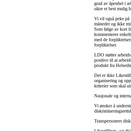
grad av åpenhet i a
sikre et best mulig 
Vi vil også peke på 
måneder og ikke mi
Som følge av kort f
kommenterer enkelte
med de forpliktelse
forpliktelser.
LDO støtter arbeids
positive til at arbe
produkt fra Helsedir
Det er ikke Likestil
organisering og opp
kriterier som skal u
Nasjonale og interna
Vi ønsker å underst
diskrimineringsretts
Transpersoners disk
Likestillings- og di