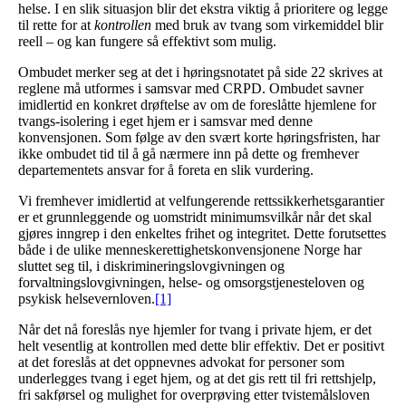
helse. I en slik situasjon blir det ekstra viktig å prioritere og legge
til rette for at
kontrollen
med bruk av tvang som virkemiddel blir
reell – og kan fungere så effektivt som mulig.
Ombudet merker seg at det i høringsnotatet på side 22 skrives at
reglene må utformes i samsvar med CRPD. Ombudet savner
imidlertid en konkret drøftelse av om de foreslåtte hjemlene for
tvangs-isolering i eget hjem er i samsvar med denne
konvensjonen. Som følge av den svært korte høringsfristen, har
ikke ombudet tid til å gå nærmere inn på dette og fremhever
departementets ansvar for å foreta en slik vurdering.
Vi fremhever imidlertid at velfungerende rettssikkerhetsgarantier
er et grunnleggende og uomstridt minimumsvilkår når det skal
gjøres inngrep i den enkeltes frihet og integritet. Dette forutsettes
både i de ulike menneskerettighetskonvensjonene Norge har
sluttet seg til, i diskrimineringslovgivningen og
forvaltningslovgivningen, helse- og omsorgstjenesteloven og
psykisk helsevernloven.
[1]
Når det nå foreslås nye hjemler for tvang i private hjem, er det
helt vesentlig at kontrollen med dette blir effektiv. Det er positivt
at det foreslås at det oppnevnes advokat for personer som
underlegges tvang i eget hjem, og at det gis rett til fri rettshjelp,
fri sakførsel og mulighet for overprøving etter tvistemålsloven