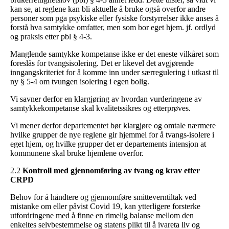
kan se, at reglene kan bli aktuelle å bruke også overfor andre
personer som pga psykiske eller fysiske forstyrrelser ikke anses å
forstå hva samtykke omfatter, men som bor eget hjem. jf. ordlyd
og praksis etter pbl § 4-3.
Manglende samtykke kompetanse ikke er det eneste vilkåret som
foreslås for tvangsisolering. Det er likevel det avgjørende
inngangskriteriet for å komme inn under særregulering i utkast til
ny § 5-4 om tvungen isolering i egen bolig.
Vi savner derfor en klargjøring av hvordan vurderingene av
samtykkekompetanse skal kvalitetssikres og etterprøves.
Vi mener derfor departementet bør klargjøre og omtale nærmere
hvilke grupper de nye reglene gir hjemmel for å tvangs-isolere i
eget hjem, og hvilke grupper det er departements intensjon at
kommunene skal bruke hjemlene overfor.
2.2
Kontroll med gjennomføring av tvang og krav etter
CRPD
Behov for å håndtere og gjennomføre smitteverntiltak ved
mistanke om eller påvist Covid 19, kan ytterligere forsterke
utfordringene med å finne en rimelig balanse mellom den
enkeltes selvbestemmelse og statens plikt til å ivareta liv og