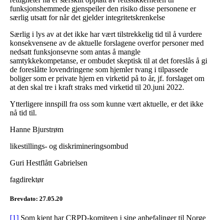
funksjonshemmede gjenspeiler den risiko disse personene er
særlig utsatt for når det gjelder integritetskrenkelse
Særlig i lys av at det ikke har vært tilstrekkelig tid til å vurdere
konsekvensene av de aktuelle forslagene overfor personer med
nedsatt funksjonsevne som antas å mangle
samtykkekompetanse, er ombudet skeptisk til at det foreslås å gi
de foreslåtte lovendringene som hjemler tvang i tilpassede
boliger som er private hjem en virketid på to år, jf. forslaget om
at den skal tre i kraft straks med virketid til 20.juni 2022.
Ytterligere innspill fra oss som kunne vært aktuelle, er det ikke
nå tid til.
Hanne Bjurstrøm
likestillings- og diskrimineringsombud
Guri Hestflått Gabrielsen
fagdirektør
Brevdato: 27.05.20
[1]
Som kjent har CRPD-komiteen i sine anbefalinger til Norge