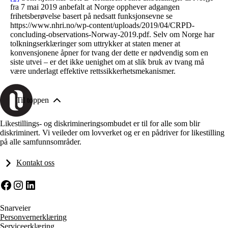
fra 7 mai 2019 anbefalt at Norge opphever adgangen
frihetsberøvelse basert på nedsatt funksjonsevne se
https://www.nhri.no/wp-content/uploads/2019/04/CRPD-
concluding-observations-Norway-2019.pdf. Selv om Norge har
tolkningserklæringer som uttrykker at staten mener at
konvensjonene åpner for tvang der dette er nødvendig som en
siste utvei – er det ikke uenighet om at slik bruk av tvang må
være underlagt effektive rettssikkerhetsmekanismer.
Til toppen
Likestillings- og diskrimineringsombudet er til for alle som blir
diskriminert. Vi veileder om lovverket og er en pådriver for likestilling
på alle samfunnsområder.
Kontakt oss
Facebook
Instagram
LinkedIn
Snarveier
Personvernerklæring
Serviceerklæring