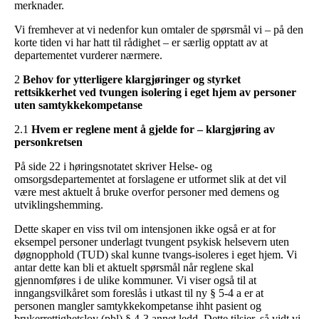
merknader.
Vi fremhever at vi nedenfor kun omtaler de spørsmål vi – på den
korte tiden vi har hatt til rådighet – er særlig opptatt av at
departementet vurderer nærmere.
2
Behov for ytterligere klargjøringer og styrket
rettsikkerhet ved tvungen isolering i eget hjem av personer
uten samtykkekompetanse
2.1
Hvem er reglene ment å gjelde for – klargjøring av
personkretsen
På side 22 i høringsnotatet skriver Helse- og
omsorgsdepartementet at forslagene er utformet slik at det vil
være mest aktuelt å bruke overfor personer med demens og
utviklingshemming.
Dette skaper en viss tvil om intensjonen ikke også er at for
eksempel personer underlagt tvungent psykisk helsevern uten
døgnopphold (TUD) skal kunne tvangs-isoleres i eget hjem. Vi
antar dette kan bli et aktuelt spørsmål når reglene skal
gjennomføres i de ulike kommuner. Vi viser også til at
inngangsvilkåret som foreslås i utkast til ny § 5-4 a er at
personen mangler samtykkekompetanse ihht pasient og
brukerrettighetslov (pbl) § 4-3 annet ledd. Dette tilsier, så vidt vi