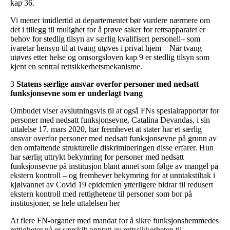
kap 36.
Vi mener imidlertid at departementet bør vurdere nærmere om
det i tillegg til mulighet for å prøve saker for rettsapparatet er
behov for stedlig tilsyn av særlig kvalifisert personell– som
ivaretar hensyn til at tvang utøves i privat hjem – Når tvang
utøves etter helse og omsorgsloven kap 9 er stedlig tilsyn som
kjent en sentral rettsikkerhetsmekanisme.
3
Statens særlige ansvar overfor personer med nedsatt
funksjonsevne som er underlagt tvang
Ombudet viser avslutningsvis til at også FNs spesialrapportør for
personer med nedsatt funksjonsevne, Catalina Devandas, i sin
uttalelse 17. mars 2020, har fremhevet at stater har et særlig
ansvar overfor personer med nedsatt funksjonsevne på grunn av
den omfattende strukturelle diskrimineringen disse erfarer. Hun
har særlig uttrykt bekymring for personer med nedsatt
funksjonsevne på institusjon blant annet som følge av mangel på
ekstern kontroll – og fremhever bekymring for at unntakstiltak i
kjølvannet av Covid 19 epidemien ytterligere bidrar til redusert
ekstern kontroll med rettighetene til personer som bor på
institusjoner, se hele uttalelsen
her
At flere FN-organer med mandat for å sikre funksjonshemmedes
rettigheter nå er særskilt opptatt av rettssikkerheten til