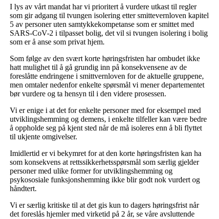
I lys av vårt mandat har vi prioritert å vurdere utkast til regler
som gir adgang til tvungen isolering etter smittevernloven kapitel
5 av personer uten samtykkekompetanse som er smittet med
SARS-CoV-2 i tilpasset bolig, det vil si tvungen isolering i bolig
som er å anse som privat hjem.
Som følge av den svært korte høringsfristen har ombudet ikke
hatt mulighet til å gå grundig inn på konsekvensene av de
foreslåtte endringene i smittvernloven for de aktuelle gruppene,
men omtaler nedenfor enkelte spørsmål vi mener departementet
bør vurdere og ta hensyn til i den videre prosessen.
Vi er enige i at det for enkelte personer med for eksempel med
utviklingshemming og demens, i enkelte tilfeller kan være bedre
å oppholde seg på kjent sted når de må isoleres enn å bli flyttet
til ukjente omgivelser.
Imidlertid er vi bekymret for at den korte høringsfristen kan ha
som konsekvens at rettssikkerhetsspørsmål som særlig gjelder
personer med ulike former for utviklingshemming og
psykososiale funksjonshemming ikke blir godt nok vurdert og
håndtert.
Vi er særlig kritiske til at det gis kun to dagers høringsfrist når
det foreslås hjemler med virketid på 2 år, se våre avsluttende