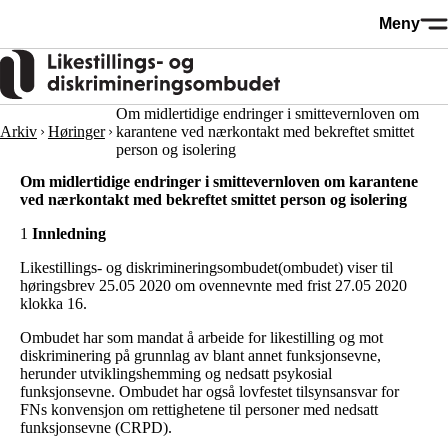
Hopp
Meny
til
hovedinnhold
Om midlertidige endringer i smittevernloven om
Arkiv
Høringer
karantene ved nærkontakt med bekreftet smittet
person og isolering
Om midlertidige endringer i smittevernloven om karantene
ved nærkontakt med bekreftet smittet person og isolering
1
I
nnledning
Likestillings- og diskrimineringsombudet(ombudet) viser til
høringsbrev 25.05 2020 om ovennevnte med frist 27.05 2020
klokka 16.
Ombudet har som mandat å arbeide for likestilling og mot
diskriminering på grunnlag av blant annet funksjonsevne,
herunder utviklingshemming og nedsatt psykosial
funksjonsevne. Ombudet har også lovfestet tilsynsansvar for
FNs konvensjon om rettighetene til personer med nedsatt
funksjonsevne (CRPD).