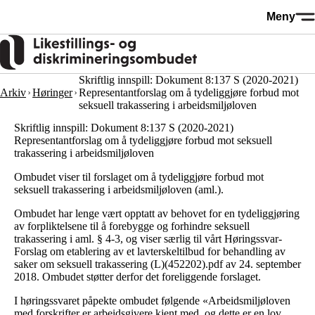
Hopp
Meny
til
hovedinnhold
Skriftlig innspill: Dokument 8:137 S (2020-2021)
Arkiv
Høringer
Representantforslag om å tydeliggjøre forbud mot
seksuell trakassering i arbeidsmiljøloven
Skriftlig innspill: Dokument 8:137 S (2020-2021)
Representantforslag om å tydeliggjøre forbud mot seksuell
trakassering i arbeidsmiljøloven
Ombudet viser til forslaget om å tydeliggjøre forbud mot
seksuell trakassering i arbeidsmiljøloven (aml.).
Ombudet har lenge vært opptatt av behovet for en tydeliggjøring
av forpliktelsene til å forebygge og forhindre seksuell
trakassering i aml. § 4-3, og viser særlig til vårt
Høringssvar-
Forslag om etablering av et lavterskeltilbud for behandling av
saker om seksuell trakassering (L)(452202).pdf av 24. september
2018
. Ombudet støtter derfor det foreliggende forslaget.
I høringssvaret påpekte ombudet følgende «Arbeidsmiljøloven
med forskrifter er arbeidsgivere kjent med, og dette er en lov