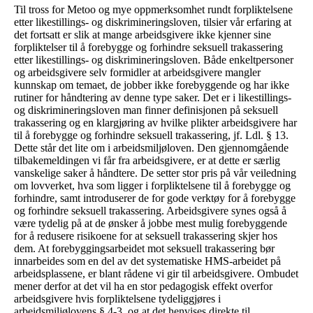
Til tross for Metoo og mye oppmerksomhet rundt forpliktelsene
etter likestillings- og diskrimineringsloven, tilsier vår erfaring at
det fortsatt er slik at mange arbeidsgivere ikke kjenner sine
forpliktelser til å forebygge og forhindre seksuell trakassering
etter likestillings- og diskrimineringsloven. Både enkeltpersoner
og arbeidsgivere selv formidler at arbeidsgivere mangler
kunnskap om temaet, de jobber ikke forebyggende og har ikke
rutiner for håndtering av denne type saker. Det er i likestillings-
og diskrimineringsloven man finner definisjonen på seksuell
trakassering og en klargjøring av hvilke plikter arbeidsgivere har
til å forebygge og forhindre seksuell trakassering, jf. Ldl. § 13.
Dette står det lite om i arbeidsmiljøloven. Den gjennomgående
tilbakemeldingen vi får fra arbeidsgivere, er at dette er særlig
vanskelige saker å håndtere. De setter stor pris på vår veiledning
om lovverket, hva som ligger i forpliktelsene til å forebygge og
forhindre, samt introduserer de for gode verktøy for å forebygge
og forhindre seksuell trakassering. Arbeidsgivere synes også å
være tydelig på at de ønsker å jobbe mest mulig forebyggende
for å redusere risikoene for at seksuell trakassering skjer hos
dem. At forebyggingsarbeidet mot seksuell trakassering bør
innarbeides som en del av det systematiske HMS-arbeidet på
arbeidsplassene, er blant rådene vi gir til arbeidsgivere. Ombudet
mener derfor at det vil ha en stor pedagogisk effekt overfor
arbeidsgivere hvis forpliktelsene tydeliggjøres i
arbeidsmiljølovens § 4-3, og at det henvises direkte til