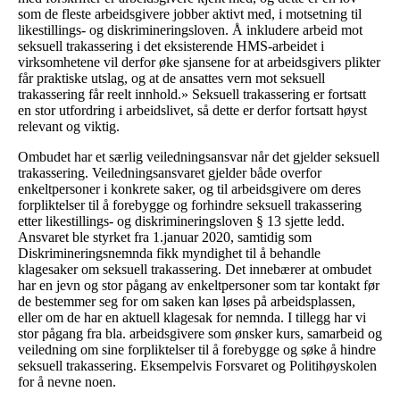
som de fleste arbeidsgivere jobber aktivt med, i motsetning til
likestillings- og diskrimineringsloven. Å inkludere arbeid mot
seksuell trakassering i det eksisterende HMS-arbeidet i
virksomhetene vil derfor øke sjansene for at arbeidsgivers plikter
får praktiske utslag, og at de ansattes vern mot seksuell
trakassering får reelt innhold.» Seksuell trakassering er fortsatt
en stor utfordring i arbeidslivet, så dette er derfor fortsatt høyst
relevant og viktig.
Ombudet har et særlig veiledningsansvar når det gjelder seksuell
trakassering. Veiledningsansvaret gjelder både overfor
enkeltpersoner i konkrete saker, og til arbeidsgivere om deres
forpliktelser til å forebygge og forhindre seksuell trakassering
etter likestillings- og diskrimineringsloven § 13 sjette ledd.
Ansvaret ble styrket fra 1.januar 2020, samtidig som
Diskrimineringsnemnda fikk myndighet til å behandle
klagesaker om seksuell trakassering. Det innebærer at ombudet
har en jevn og stor pågang av enkeltpersoner som tar kontakt før
de bestemmer seg for om saken kan løses på arbeidsplassen,
eller om de har en aktuell klagesak for nemnda. I tillegg har vi
stor pågang fra bla. arbeidsgivere som ønsker kurs, samarbeid og
veiledning om sine forpliktelser til å forebygge og søke å hindre
seksuell trakassering. Eksempelvis Forsvaret og Politihøyskolen
for å nevne noen.