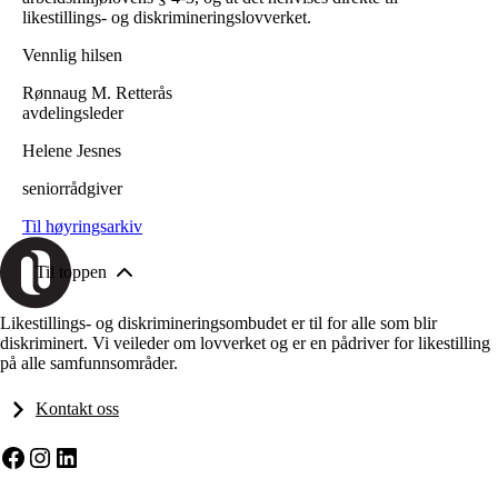
likestillings- og diskrimineringslovverket.
Vennlig hilsen
Rønnaug M. Retterås
avdelingsleder
Helene Jesnes
seniorrådgiver
Til høyringsarkiv
Til toppen
Likestillings- og diskrimineringsombudet er til for alle som blir
diskriminert. Vi veileder om lovverket og er en pådriver for likestilling
på alle samfunnsområder.
Kontakt oss
Facebook
Instagram
LinkedIn