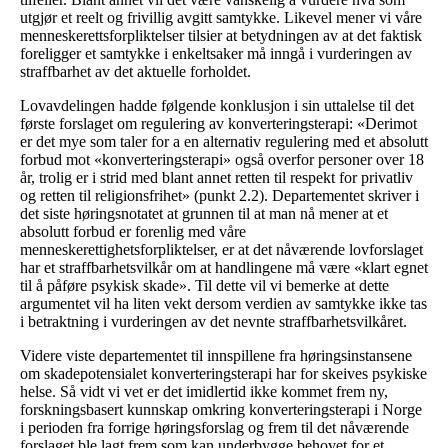
utgjør et reelt og frivillig avgitt samtykke. Likevel mener vi våre
menneskerettsforpliktelser tilsier at betydningen av at det faktisk
foreligger et samtykke i enkeltsaker må inngå i vurderingen av
straffbarhet av det aktuelle forholdet.
Lovavdelingen hadde følgende konklusjon i sin uttalelse til det
første forslaget om regulering av konverteringsterapi: «Derimot
er det mye som taler for a en alternativ regulering med et absolutt
forbud mot «konverteringsterapi» også overfor personer over 18
år, trolig er i strid med blant annet retten til respekt for privatliv
og retten til religionsfrihet» (punkt 2.2). Departementet skriver i
det siste høringsnotatet at grunnen til at man nå mener at et
absolutt forbud er forenlig med våre
menneskerettighetsforpliktelser, er at det nåværende lovforslaget
har et straffbarhetsvilkår om at handlingene må være «klart egnet
til å påføre psykisk skade». Til dette vil vi bemerke at dette
argumentet vil ha liten vekt dersom verdien av samtykke ikke tas
i betraktning i vurderingen av det nevnte straffbarhetsvilkåret.
Videre viste departementet til innspillene fra høringsinstansene
om skadepotensialet konverteringsterapi har for skeives psykiske
helse. Så vidt vi vet er det imidlertid ikke kommet frem ny,
forskningsbasert kunnskap omkring konverteringsterapi i Norge
i perioden fra forrige høringsforslag og frem til det nåværende
forslaget ble lagt frem som kan underbygge behovet for et