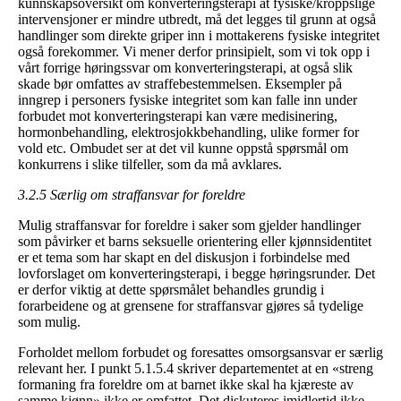
kunnskapsoversikt om konverteringsterapi at fysiske/kroppslige
intervensjoner er mindre utbredt, må det legges til grunn at også
handlinger som direkte griper inn i mottakerens fysiske integritet
også forekommer. Vi mener derfor prinsipielt, som vi tok opp i
vårt forrige høringssvar om konverteringsterapi, at også slik
skade bør omfattes av straffebestemmelsen. Eksempler på
inngrep i personers fysiske integritet som kan falle inn under
forbudet mot konverteringsterapi kan være medisinering,
hormonbehandling, elektrosjokkbehandling, ulike former for
vold etc. Ombudet ser at det vil kunne oppstå spørsmål om
konkurrens i slike tilfeller, som da må avklares.
3.2.5 Særlig om straffansvar for foreldre
Mulig straffansvar for foreldre i saker som gjelder handlinger
som påvirker et barns seksuelle orientering eller kjønnsidentitet
er et tema som har skapt en del diskusjon i forbindelse med
lovforslaget om konverteringsterapi, i begge høringsrunder. Det
er derfor viktig at dette spørsmålet behandles grundig i
forarbeidene og at grensene for straffansvar gjøres så tydelige
som mulig.
Forholdet mellom forbudet og foresattes omsorgsansvar er særlig
relevant her. I punkt 5.1.5.4 skriver departementet at en «streng
formaning fra foreldre om at barnet ikke skal ha kjæreste av
samme kjønn» ikke er omfattet. Det diskuteres imidlertid ikke