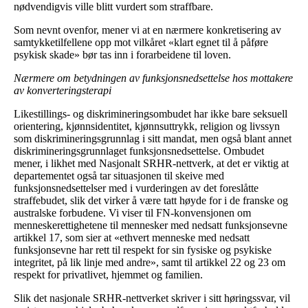
nødvendigvis ville blitt vurdert som straffbare.
Som nevnt ovenfor, mener vi at en nærmere konkretisering av
samtykketilfellene opp mot vilkåret «klart egnet til å påføre
psykisk skade» bør tas inn i forarbeidene til loven.
Nærmere om betydningen av funksjonsnedsettelse hos mottakere
av konverteringsterapi
Likestillings- og diskrimineringsombudet har ikke bare seksuell
orientering, kjønnsidentitet, kjønnsuttrykk, religion og livssyn
som diskrimineringsgrunnlag i sitt mandat, men også blant annet
diskrimineringsgrunnlaget funksjonsnedsettelse. Ombudet
mener, i likhet med Nasjonalt SRHR-nettverk, at det er viktig at
departementet også tar situasjonen til skeive med
funksjonsnedsettelser med i vurderingen av det foreslåtte
straffebudet, slik det virker å være tatt høyde for i de franske og
australske forbudene. Vi viser til FN-konvensjonen om
menneskerettighetene til mennesker med nedsatt funksjonsevne
artikkel 17, som sier at «ethvert menneske med nedsatt
funksjonsevne har rett til respekt for sin fysiske og psykiske
integritet, på lik linje med andre», samt til artikkel 22 og 23 om
respekt for privatlivet, hjemmet og familien.
Slik det nasjonale SRHR-nettverket skriver i sitt høringssvar, vil