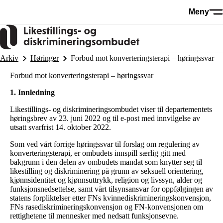
Hopp
Meny
til
hovedinnhold
Arkiv
Høringer
Forbud mot konverteringsterapi – høringssvar
Forbud mot konverteringsterapi – høringssvar
1. Innledning
Likestillings- og diskrimineringsombudet viser til departementets
høringsbrev av 23. juni 2022 og til e-post med innvilgelse av
utsatt svarfrist 14. oktober 2022.
Som ved vårt forrige høringssvar til forslag om regulering av
konverteringsterapi, er ombudets innspill særlig gitt med
bakgrunn i den delen av ombudets mandat som knytter seg til
likestilling og diskriminering på grunn av seksuell orientering,
kjønnsidentitet og kjønnsuttrykk, religion og livssyn, alder og
funksjonsnedsettelse, samt vårt tilsynsansvar for oppfølgingen av
statens forpliktelser etter FNs kvinnediskrimineringskonvensjon,
FNs rasediskrimineringskonvensjon og FN-konvensjonen om
rettighetene til mennesker med nedsatt funksjonsevne.