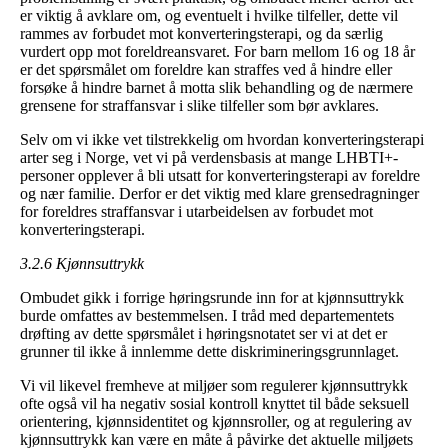
er viktig å avklare om, og eventuelt i hvilke tilfeller, dette vil
rammes av forbudet mot konverteringsterapi, og da særlig
vurdert opp mot foreldreansvaret. For barn mellom 16 og 18 år
er det spørsmålet om foreldre kan straffes ved å hindre eller
forsøke å hindre barnet å motta slik behandling og de nærmere
grensene for straffansvar i slike tilfeller som bør avklares.
Selv om vi ikke vet tilstrekkelig om hvordan konverteringsterapi
arter seg i Norge, vet vi på verdensbasis at mange LHBTI+-
personer opplever å bli utsatt for konverteringsterapi av foreldre
og nær familie. Derfor er det viktig med klare grensedragninger
for foreldres straffansvar i utarbeidelsen av forbudet mot
konverteringsterapi.
3.2.6 Kjønnsuttrykk
Ombudet gikk i forrige høringsrunde inn for at kjønnsuttrykk
burde omfattes av bestemmelsen. I tråd med departementets
drøfting av dette spørsmålet i høringsnotatet ser vi at det er
grunner til ikke å innlemme dette diskrimineringsgrunnlaget.
Vi vil likevel fremheve at miljøer som regulerer kjønnsuttrykk
ofte også vil ha negativ sosial kontroll knyttet til både seksuell
orientering, kjønnsidentitet og kjønnsroller, og at regulering av
kjønnsuttrykk kan være en måte å påvirke det aktuelle miljøets