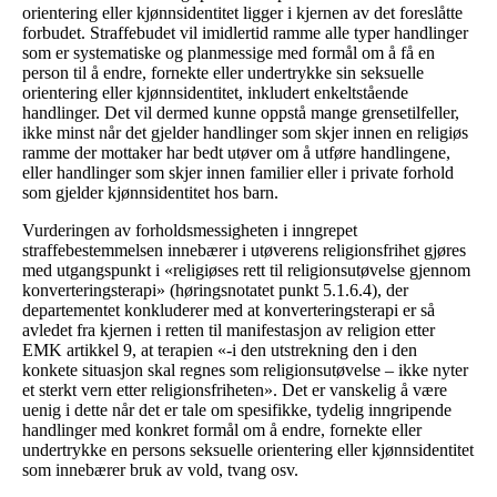
orientering eller kjønnsidentitet ligger i kjernen av det foreslåtte
forbudet. Straffebudet vil imidlertid ramme alle typer handlinger
som er systematiske og planmessige med formål om å få en
person til å endre, fornekte eller undertrykke sin seksuelle
orientering eller kjønnsidentitet, inkludert enkeltstående
handlinger. Det vil dermed kunne oppstå mange grensetilfeller,
ikke minst når det gjelder handlinger som skjer innen en religiøs
ramme der mottaker har bedt utøver om å utføre handlingene,
eller handlinger som skjer innen familier eller i private forhold
som gjelder kjønnsidentitet hos barn.
Vurderingen av forholdsmessigheten i inngrepet
straffebestemmelsen innebærer i utøverens religionsfrihet gjøres
med utgangspunkt i «religiøses rett til religionsutøvelse gjennom
konverteringsterapi» (høringsnotatet punkt 5.1.6.4), der
departementet konkluderer med at konverteringsterapi er så
avledet fra kjernen i retten til manifestasjon av religion etter
EMK artikkel 9, at terapien «-i den utstrekning den i den
konkete situasjon skal regnes som religionsutøvelse – ikke nyter
et sterkt vern etter religionsfriheten». Det er vanskelig å være
uenig i dette når det er tale om spesifikke, tydelig inngripende
handlinger med konkret formål om å endre, fornekte eller
undertrykke en persons seksuelle orientering eller kjønnsidentitet
som innebærer bruk av vold, tvang osv.