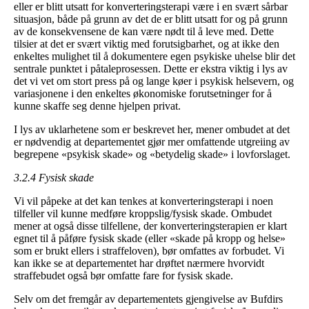
eller er blitt utsatt for konverteringsterapi være i en svært sårbar
situasjon, både på grunn av det de er blitt utsatt for og på grunn
av de konsekvensene de kan være nødt til å leve med. Dette
tilsier at det er svært viktig med forutsigbarhet, og at ikke den
enkeltes mulighet til å dokumentere egen psykiske uhelse blir det
sentrale punktet i påtaleprosessen. Dette er ekstra viktig i lys av
det vi vet om stort press på og lange køer i psykisk helsevern, og
variasjonene i den enkeltes økonomiske forutsetninger for å
kunne skaffe seg denne hjelpen privat.
I lys av uklarhetene som er beskrevet her, mener ombudet at det
er nødvendig at departementet gjør mer omfattende utgreiing av
begrepene «psykisk skade» og «betydelig skade» i lovforslaget.
3.2.4 Fysisk skade
Vi vil påpeke at det kan tenkes at konverteringsterapi i noen
tilfeller vil kunne medføre kroppslig/fysisk skade. Ombudet
mener at også disse tilfellene, der konverteringsterapien er klart
egnet til å påføre fysisk skade (eller «skade på kropp og helse»
som er brukt ellers i straffeloven), bør omfattes av forbudet. Vi
kan ikke se at departementet har drøftet nærmere hvorvidt
straffebudet også bør omfatte fare for fysisk skade.
Selv om det fremgår av departementets gjengivelse av Bufdirs