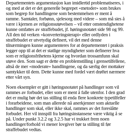
Departementets argumentasjon kan imidlertid problematiseres, i
og med at det er det generelle begrepet «metoder» som brukes
som begrep for handlingene som bestemmelsen er ment å
ramme. Samtaler, forbønn, sjelesorg med videre – som må sies å
være i kjernen av religionsutøvelsen – vil etter omstendighetene
kunne omfattes av straffebudet, jf. høringsnotatet side 98 og 99.
All den tid verken «konverteringsterapi» eller ordlyden i
straffebudet er utvetydig definert, vil det med denne
tilnærmingen kunne argumenteres for at departementet i praksis
legger opp til at det er statlige myndigheter som definerer hva
som er religionsfrihetens kjerne og hvordan trossamfunn skal
utøve den. Som sagt er dette en problemstilling i grensetilfellene,
altså de mer «moderate» handlingene, og da særlig der mottaker
samtykker til dem. Dette kunne med fordel vært drøftet nærmere
etter vårt syn.
Noen eksempler er gitt i høringsnotatet på handlinger som vil
rammes av forbudet, eller som er ment å falle utenfor. I den grad
det er mulig bør det tas stilling til enda flere konkrete typetilfeller
i forarbeidene, som man allerede nå anerkjenner som aktuelle
handlinger som skal, eller ikke skal, rammes av det foreslåtte
forbudet. Her vil innspill fra høringsinstansene være viktig å se
på. Under punkt 3.2.2 og 3.2.5 har vi trukket frem noen
handlinger/forhold vi mener lovgiver bør ta stilling til før
straffebudet vedtas.