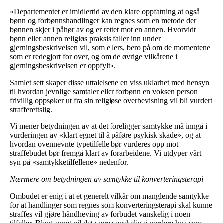
«Departementet er imidlertid av den klare oppfatning at også
bønn og forbønnshandlinger kan regnes som en metode der
bønnen skjer i påhør av og er rettet mot en annen. Hvorvidt
bønn eller annen religiøs praksis faller inn under
gjerningsbeskrivelsen vil, som ellers, bero på om de momentene
som er redegjort for over, og om de øvrige vilkårene i
gjerningsbeskrivelsen er oppfylt».
Samlet sett skaper disse uttalelsene en viss uklarhet med hensyn
til hvordan jevnlige samtaler eller forbønn en voksen person
frivillig oppsøker ut fra sin religiøse overbevisning vil bli vurdert
strafferettslig.
Vi mener betydningen av at det foreligger samtykke må inngå i
vurderingen av «klart egnet til å påføre psykisk skade», og at
hvordan ovennevnte typetilfelle bør vurderes opp mot
straffebudet bør fremgå klart av forarbeidene. Vi utdyper vårt
syn på «samtykketilfellene» nedenfor.
Nærmere om betydningen av samtykke til konverteringsterapi
Ombudet er enig i at et generelt vilkår om manglende samtykke
for at handlinger som regnes som konverteringsterapi skal kunne
straffes vil gjøre håndheving av forbudet vanskelig i noen
tilfeller. Blant annet vil det være vanskelig å vurdere hva som