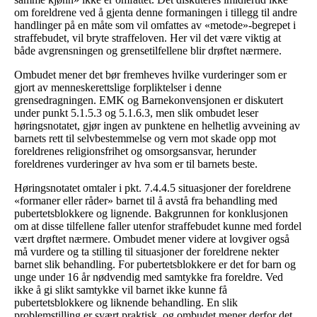
om foreldrene ved å gjenta denne formaningen i tillegg til andre
handlinger på en måte som vil omfattes av «metode»-begrepet i
straffebudet, vil bryte straffeloven. Her vil det være viktig at
både avgrensningen og grensetilfellene blir drøftet nærmere.
Ombudet mener det bør fremheves hvilke vurderinger som er
gjort av menneskerettslige forpliktelser i denne
grensedragningen. EMK og Barnekonvensjonen er diskutert
under punkt 5.1.5.3 og 5.1.6.3, men slik ombudet leser
høringsnotatet, gjør ingen av punktene en helhetlig avveining av
barnets rett til selvbestemmelse og vern mot skade opp mot
foreldrenes religionsfrihet og omsorgsansvar, herunder
foreldrenes vurderinger av hva som er til barnets beste.
Høringsnotatet omtaler i pkt. 7.4.4.5 situasjoner der foreldrene
«formaner eller råder» barnet til å avstå fra behandling med
pubertetsblokkere og lignende. Bakgrunnen for konklusjonen
om at disse tilfellene faller utenfor straffebudet kunne med fordel
vært drøftet nærmere. Ombudet mener videre at lovgiver også
må vurdere og ta stilling til situasjoner der foreldrene nekter
barnet slik behandling. For pubertetsblokkere er det for barn og
unge under 16 år nødvendig med samtykke fra foreldre. Ved
ikke å gi slikt samtykke vil barnet ikke kunne få
pubertetsblokkere og liknende behandling. En slik
problemstilling er svært praktisk, og ombudet mener derfor det