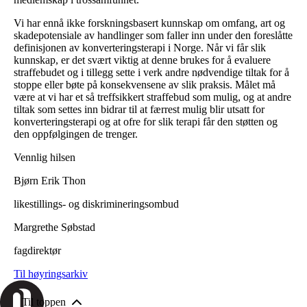
Vi har ennå ikke forskningsbasert kunnskap om omfang, art og
skadepotensiale av handlinger som faller inn under den foreslåtte
definisjonen av konverteringsterapi i Norge. Når vi får slik
kunnskap, er det svært viktig at denne brukes for å evaluere
straffebudet og i tillegg sette i verk andre nødvendige tiltak for å
stoppe eller bøte på konsekvensene av slik praksis. Målet må
være at vi har et så treffsikkert straffebud som mulig, og at andre
tiltak som settes inn bidrar til at færrest mulig blir utsatt for
konverteringsterapi og at ofre for slik terapi får den støtten og
den oppfølgingen de trenger.
Vennlig hilsen
Bjørn Erik Thon
likestillings- og diskrimineringsombud
Margrethe Søbstad
fagdirektør
Til høyringsarkiv
Til toppen