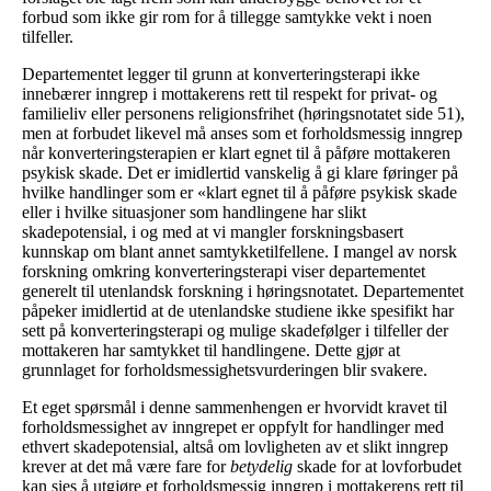
forbud som ikke gir rom for å tillegge samtykke vekt i noen
tilfeller.
Departementet legger til grunn at konverteringsterapi ikke
innebærer inngrep i mottakerens rett til respekt for privat- og
familieliv eller personens religionsfrihet (høringsnotatet side 51),
men at forbudet likevel må anses som et forholdsmessig inngrep
når konverteringsterapien er klart egnet til å påføre mottakeren
psykisk skade. Det er imidlertid vanskelig å gi klare føringer på
hvilke handlinger som er «klart egnet til å påføre psykisk skade
eller i hvilke situasjoner som handlingene har slikt
skadepotensial, i og med at vi mangler forskningsbasert
kunnskap om blant annet samtykketilfellene. I mangel av norsk
forskning omkring konverteringsterapi viser departementet
generelt til utenlandsk forskning i høringsnotatet. Departementet
påpeker imidlertid at de utenlandske studiene ikke spesifikt har
sett på konverteringsterapi og mulige skadefølger i tilfeller der
mottakeren har samtykket til handlingene. Dette gjør at
grunnlaget for forholdsmessighetsvurderingen blir svakere.
Et eget spørsmål i denne sammenhengen er hvorvidt kravet til
forholdsmessighet av inngrepet er oppfylt for handlinger med
ethvert skadepotensial, altså om lovligheten av et slikt inngrep
krever at det må være fare for
betydelig
skade for at lovforbudet
kan sies å utgjøre et forholdsmessig inngrep i mottakerens rett til