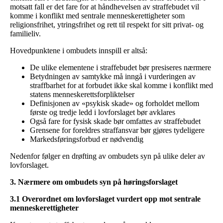
motsatt fall er det fare for at håndhevelsen av straffebudet vil
komme i konflikt med sentrale menneskerettigheter som
religionsfrihet, ytringsfrihet og rett til respekt for sitt privat- og
familieliv.
Hovedpunktene i ombudets innspill er altså:
De ulike elementene i straffebudet bør presiseres nærmere
Betydningen av samtykke må inngå i vurderingen av
straffbarhet for at forbudet ikke skal komme i konflikt med
statens menneskerettsforpliktelser
Definisjonen av «psykisk skade» og forholdet mellom
første og tredje ledd i lovforslaget bør avklares
Også fare for fysisk skade bør omfattes av straffebudet
Grensene for foreldres straffansvar bør gjøres tydeligere
Markedsføringsforbud er nødvendig
Nedenfor følger en drøfting av ombudets syn på ulike deler av
lovforslaget.
3. Nærmere om ombudets syn på høringsforslaget
3.1 Overordnet om lovforslaget vurdert opp mot sentrale
menneskerettigheter