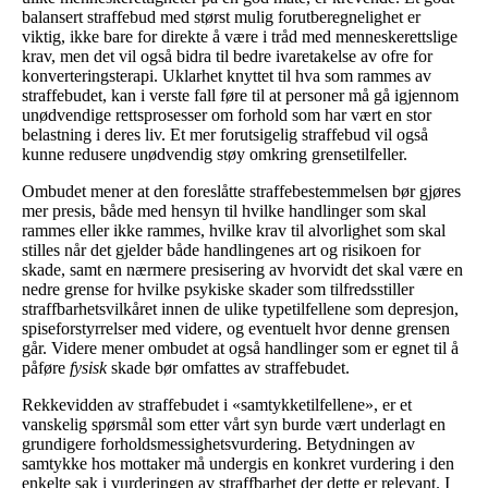
balansert straffebud med størst mulig forutberegnelighet er
viktig, ikke bare for direkte å være i tråd med menneskerettslige
krav, men det vil også bidra til bedre ivaretakelse av ofre for
konverteringsterapi. Uklarhet knyttet til hva som rammes av
straffebudet, kan i verste fall føre til at personer må gå igjennom
unødvendige rettsprosesser om forhold som har vært en stor
belastning i deres liv. Et mer forutsigelig straffebud vil også
kunne redusere unødvendig støy omkring grensetilfeller.
Ombudet mener at den foreslåtte straffebestemmelsen bør gjøres
mer presis, både med hensyn til hvilke handlinger som skal
rammes eller ikke rammes, hvilke krav til alvorlighet som skal
stilles når det gjelder både handlingenes art og risikoen for
skade, samt en nærmere presisering av hvorvidt det skal være en
nedre grense for hvilke psykiske skader som tilfredsstiller
straffbarhetsvilkåret innen de ulike typetilfellene som depresjon,
spiseforstyrrelser med videre, og eventuelt hvor denne grensen
går. Videre mener ombudet at også handlinger som er egnet til å
påføre
fysisk
skade bør omfattes av straffebudet.
Rekkevidden av straffebudet i «samtykketilfellene», er et
vanskelig spørsmål som etter vårt syn burde vært underlagt en
grundigere forholdsmessighetsvurdering. Betydningen av
samtykke hos mottaker må undergis en konkret vurdering i den
enkelte sak i vurderingen av straffbarhet der dette er relevant. I