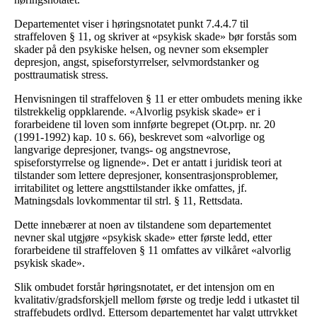
Departementet viser i høringsnotatet punkt 7.4.4.7 til
straffeloven § 11, og skriver at «psykisk skade» bør forstås som
skader på den psykiske helsen, og nevner som eksempler
depresjon, angst, spiseforstyrrelser, selvmordstanker og
posttraumatisk stress.
Henvisningen til straffeloven § 11 er etter ombudets mening ikke
tilstrekkelig oppklarende. «Alvorlig psykisk skade» er i
forarbeidene til loven som innførte begrepet (Ot.prp. nr. 20
(1991-1992) kap. 10 s. 66), beskrevet som «alvorlige og
langvarige depresjoner, tvangs- og angstnevrose,
spiseforstyrrelse og lignende». Det er antatt i juridisk teori at
tilstander som lettere depresjoner, konsentrasjonsproblemer,
irritabilitet og lettere angsttilstander ikke omfattes, jf.
Matningsdals lovkommentar til strl. § 11, Rettsdata.
Dette innebærer at noen av tilstandene som departementet
nevner skal utgjøre «psykisk skade» etter første ledd, etter
forarbeidene til straffeloven § 11 omfattes av vilkåret «alvorlig
psykisk skade».
Slik ombudet forstår høringsnotatet, er det intensjon om en
kvalitativ/gradsforskjell mellom første og tredje ledd i utkastet til
straffebudets ordlyd. Ettersom departementet har valgt uttrykket