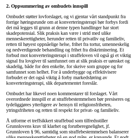
2. Oppsummering av ombudets innspill
Ombudet støtter lovforslaget, og vi gjentar vårt standpunkt fra
forrige høringsrunde om at konverteringsterapi bør forbys fordi
det må legges til grunn at denne typen handlinger har stort
skadepotensial. Slik praksis kan være i strid med ulike
menneskerettigheter, herunder retten til privatliv og familieliv,
retten til høyest oppnåelige helse, frihet fra tortur, umenneskelig
og nedverdigende behandling og frihet fra diskriminering. Et
forbud mot konverteringsterapi i straffeloven vil også gi et viktig
signal fra lovgiver til samfunnet om at slik praksis er uønsket og
skadelig, både for den enkelte, for skeive som gruppe og for
samfunnet som helhet. For å underbygge og effektivisere
forbudet er det også viktig å forby markedsføring av
konverteringsterapi, slik departementet foreslår.
Ombudet har likevel noen kommentarer til forslaget. Vårt
overordnede innspill er at straffebestemmelsen bør presiseres og
tydeliggjøres ytterligere av hensyn til religionsfriheten,
ytringsfriheten og retten til respekt for privat- og familieliv.
Å utforme et treffsikkert straffebud som tilfredsstiller
Grunnlovens krav til klarhet og forutberegnelighet, jf.
Grunnloven § 96, samtidig som straffebestemmelsen balanserer
ulike menneskerettigheter på en god måte, er krevende. Et godt