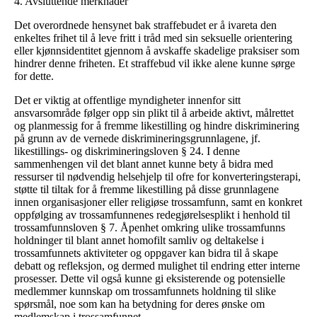
4. Avsluttende merknader
Det overordnede hensynet bak straffebudet er å ivareta den
enkeltes frihet til å leve fritt i tråd med sin seksuelle orientering
eller kjønnsidentitet gjennom å avskaffe skadelige praksiser som
hindrer denne friheten. Et straffebud vil ikke alene kunne sørge
for dette.
Det er viktig at offentlige myndigheter innenfor sitt
ansvarsområde følger opp sin plikt til å arbeide aktivt, målrettet
og planmessig for å fremme likestilling og hindre diskriminering
på grunn av de vernede diskrimineringsgrunnlagene, jf.
likestillings- og diskrimineringsloven § 24. I denne
sammenhengen vil det blant annet kunne bety å bidra med
ressurser til nødvendig helsehjelp til ofre for konverteringsterapi,
støtte til tiltak for å fremme likestilling på disse grunnlagene
innen organisasjoner eller religiøse trossamfunn, samt en konkret
oppfølging av trossamfunnenes redegjørelsesplikt i henhold til
trossamfunnsloven § 7. Åpenhet omkring ulike trossamfunns
holdninger til blant annet homofilt samliv og deltakelse i
trossamfunnets aktiviteter og oppgaver kan bidra til å skape
debatt og refleksjon, og dermed mulighet til endring etter interne
prosesser. Dette vil også kunne gi eksisterende og potensielle
medlemmer kunnskap om trossamfunnets holdning til slike
spørsmål, noe som kan ha betydning for deres ønske om
medlemskap i trossamfunnet.