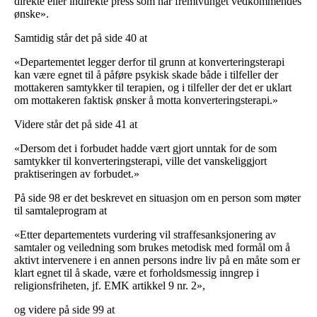
direkte eller indirekte press som har fremtvunget vedkommendes
ønske».
Samtidig står det på side 40 at
«Departementet legger derfor til grunn at konverteringsterapi
kan være egnet til å påføre psykisk skade både i tilfeller der
mottakeren samtykker til terapien, og i tilfeller der det er uklart
om mottakeren faktisk ønsker å motta konverteringsterapi.»
Videre står det på side 41 at
«Dersom det i forbudet hadde vært gjort unntak for de som
samtykker til konverteringsterapi, ville det vanskeliggjort
praktiseringen av forbudet.»
På side 98 er det beskrevet en situasjon om en person som møter
til samtaleprogram at
«Etter departementets vurdering vil straffesanksjonering av
samtaler og veiledning som brukes metodisk med formål om å
aktivt intervenere i en annen persons indre liv på en måte som er
klart egnet til å skade, være et forholdsmessig inngrep i
religionsfriheten, jf. EMK artikkel 9 nr. 2»,
og videre på side 99 at