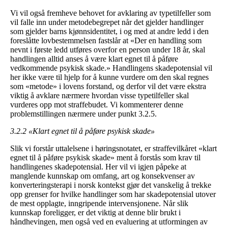
Vi vil også fremheve behovet for avklaring av typetilfeller som
vil falle inn under metodebegrepet når det gjelder handlinger
som gjelder barns kjønnsidentitet, i og med at andre ledd i den
foreslåtte lovbestemmelsen fastslår at «Der en handling som
nevnt i første ledd utføres overfor en person under 18 år, skal
handlingen alltid anses å være klart egnet til å påføre
vedkommende psykisk skade.» Handlingens skadepotensial vil
her ikke være til hjelp for å kunne vurdere om den skal regnes
som «metode» i lovens forstand, og derfor vil det være ekstra
viktig å avklare nærmere hvordan visse typetilfeller skal
vurderes opp mot straffebudet. Vi kommenterer denne
problemstillingen nærmere under punkt 3.2.5.
3.2.2 «Klart egnet til å påføre psykisk skade»
Slik vi forstår uttalelsene i høringsnotatet, er straffevilkåret «klart
egnet til å påføre psykisk skade» ment å forstås som krav til
handlingenes skadepotensial. Her vil vi igjen påpeke at
manglende kunnskap om omfang, art og konsekvenser av
konverteringsterapi i norsk kontekst gjør det vanskelig å trekke
opp grenser for hvilke handlinger som har skadepotensial utover
de mest opplagte, inngripende intervensjonene. Når slik
kunnskap foreligger, er det viktig at denne blir brukt i
håndhevingen, men også ved en evaluering at utformingen av