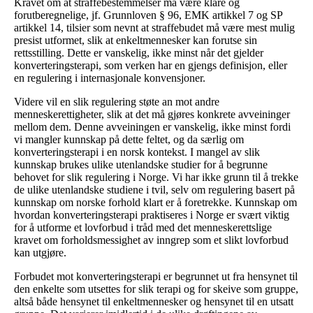
Kravet om at straffebestemmelser må være klare og
forutberegnelige, jf. Grunnloven § 96, EMK artikkel 7 og SP
artikkel 14, tilsier som nevnt at straffebudet må være mest mulig
presist utformet, slik at enkeltmennesker kan forutse sin
rettsstilling. Dette er vanskelig, ikke minst når det gjelder
konverteringsterapi, som verken har en gjengs definisjon, eller
en regulering i internasjonale konvensjoner.
Videre vil en slik regulering støte an mot andre
menneskerettigheter, slik at det må gjøres konkrete avveininger
mellom dem. Denne avveiningen er vanskelig, ikke minst fordi
vi mangler kunnskap på dette feltet, og da særlig om
konverteringsterapi i en norsk kontekst. I mangel av slik
kunnskap brukes ulike utenlandske studier for å begrunne
behovet for slik regulering i Norge. Vi har ikke grunn til å trekke
de ulike utenlandske studiene i tvil, selv om regulering basert på
kunnskap om norske forhold klart er å foretrekke. Kunnskap om
hvordan konverteringsterapi praktiseres i Norge er svært viktig
for å utforme et lovforbud i tråd med det menneskerettslige
kravet om forholdsmessighet av inngrep som et slikt lovforbud
kan utgjøre.
Forbudet mot konverteringsterapi er begrunnet ut fra hensynet til
den enkelte som utsettes for slik terapi og for skeive som gruppe,
altså både hensynet til enkeltmennesker og hensynet til en utsatt