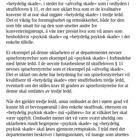
«betydelig skade», i stedet for «alvorlig skade» som i ordlyden i
straffeloven § 11, er det noe uklart hva som er de kvalitative
kravene til at noe skal utgjøre «betydelig skade» i tredje ledd.
Det er viktig for forutsigbarhet og rettssikkerhet, både for den
som blir utsatt for og den som utsetter andre for
konverteringsterapi, å vite mer presist hva som vil anses som
henholdsvis «psykisk skade» og «betydelig psykisk skade» i det
enkelte tilfelle.
Et eksempel på denne uklarheten er at departementet nevner
spiseforstyrrelser som eksempel på «psykisk skade» i forbindelse
med første ledd. I de nevnte forarbeidene til straffeloven § 11
nevnes spiseforstyrrelse som et eksempel på «alvorlig skade».
Det er uklart om dette har betydning for om spiseforstyrrelser vil
kvalifisere til «betydelig skade» etter straffebudets tredje ledd,
eventuelt om det stilles krav til graden av spiseforstyrrelse for at
denne skal omfattes av tredje ledd.
Når det gjelder tredje ledd, antar ombudet at det i større grad vil
kunne bli et bevisspørsmål i den enkelte straffesak, ettersom en
«betydelig psykisk skade» må «påføres» for at vilkåret her skal
være oppfylt. Ombudet mener det vil være svært uheldig om
uklarheten rundt begrepene «psykisk skade» og «betydelig
psykisk skade» skal løses gjennom rettspraksis. I tråd med det
departementet beskriver i høringsnotatet, vil mange som utsettes