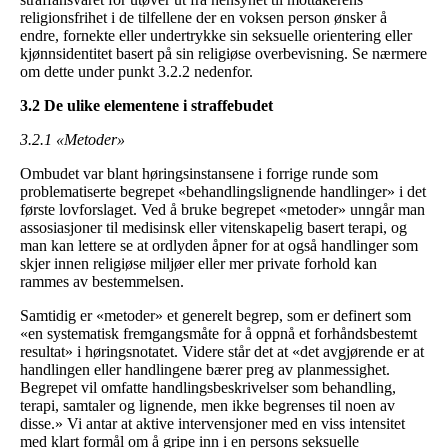
religionsfrihet i de tilfellene der en voksen person ønsker å
endre, fornekte eller undertrykke sin seksuelle orientering eller
kjønnsidentitet basert på sin religiøse overbevisning. Se nærmere
om dette under punkt 3.2.2 nedenfor.
3.2 De ulike elementene i straffebudet
3.2.1 «Metoder»
Ombudet var blant høringsinstansene i forrige runde som
problematiserte begrepet «behandlingslignende handlinger» i det
første lovforslaget. Ved å bruke begrepet «metoder» unngår man
assosiasjoner til medisinsk eller vitenskapelig basert terapi, og
man kan lettere se at ordlyden åpner for at også handlinger som
skjer innen religiøse miljøer eller mer private forhold kan
rammes av bestemmelsen.
Samtidig er «metoder» et generelt begrep, som er definert som
«en systematisk fremgangsmåte for å oppnå et forhåndsbestemt
resultat» i høringsnotatet. Videre står det at «det avgjørende er at
handlingen eller handlingene bærer preg av planmessighet.
Begrepet vil omfatte handlingsbeskrivelser som behandling,
terapi, samtaler og lignende, men ikke begrenses til noen av
disse.» Vi antar at aktive intervensjoner med en viss intensitet
med klart formål om å gripe inn i en persons seksuelle