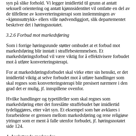
syn på slike forhold. Vi legger imidlertid til grunn at antatt
seksuell orientering og antatt kjønnsidentitet vil omfatte en del av
de tilfellene av konverteringsterapi som innlemmingen av
«kjønnsuttrykk» ellers ville nødvendiggjort, slik departementet
beskriver det i høringsnotatet.
3.2.6 Forbud mot markedsføring
Som i forrige høringsrunde støtter ombudet at et forbud mot
markedsføring blir inntatt i straffebestemmelsen. Et
markedsføringsforbud vil være viktig for å effektivisere forbudet
mot å utføre konverteringsterapi.
For at markedsføringsforbudet skal virke etter sin hensikt, er det
imidlertid viktig at selve forbudet mot å utføre handlinger som
skal regnes som konverteringsterapi blir presisert nærmere i den
grad det er mulig, jf. innspillene ovenfor.
Hvilke handlinger og typetilfeller som skal regnes som
markedsføring etter det foreslåtte straffebudet bør imidlertid
tydeliggjøres, etter vårt syn. Et eksempel som bør avklares i
forarbeidene er grensen mellom markedsføring og rene religiøse
ytringer som er ment å falle utenfor forbudet, jf. høringsnotatet
side 124.