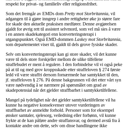
respekt for privat- og familieliv eller religionsfrihet.
Som det fremgår av EMDs dom
Pretty mot Storbritannia
, vil
adgangen til å gjøre inngrep i andre rettigheter øke jo større fare
for skade den aktuelle praksisen medfører. Denne avgjørelsen
gjaldt for øvrig rett til assistert selvmord, som vel må sies å være
i en annen skadekategori enn konverteringsterapi i
utgangspunktet. Også EMD-dommen
Laskey mot Storbritannia
,
som departementet viser til, gjaldt til dels grove fysiske skader.
Selv om konverteringsterapi kan gi store skader, vil det kunne
være til dels store forskjeller mellom de ulike tilfellene
straffebudet er ment å regulere. I den forbindelse vil vi også peke
på at til og med grov kroppsskade etter straffeloven § 274 første
ledd vil være straffri dersom fornærmede har samtykket til den,
jf. straffeloven § 276. På denne bakgrunnen vil det etter vårt syn
være nødvendig å se nærmere på spørsmålet om grad av
skadepotensial når det gjelder straffbarhet i samtykketilfellene.
Mangel på tydelighet når det gjelder samtykketilfellene vil ha
kunne ha negative konsekvenser utover vurderingen av
straffbarhet av anmeldte forhold. Personer som for eksempel
ønsker samtaler, sjelesorg, veiledning eller forbønn, vil kunne
frykte at de kan påføre andre straffansvar, og dermed avstå fra å
kontakte andre om dette, selv om disse handlingene ikke