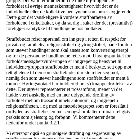
gruppe. Det varierer imidlertid i de ulike drøftingene av
forholdet til øvrige menneskerettigheter hvorvidt det er de
individuelle eller de kollektive hensynene som anses avgjørende.
Dette gjør det vanskeligere å vurdere straffbarheten av
forholdene i enkeltsaker, og da særlig i saker der det (presumtivt)
foreligger samtykke til handlingene hos mottaker.
Straffebudet reiser spørsmål om inngrep i retten til respekt for
privat- og familieliv, religionsfrihet og ytringsfrihet, både for den
som utøver handlinger som skal anses som konverteringsterapi
og for de personene handlingene rettes mot. Utgangspunktet for
forholdsmessighetsvurderingen er inngrepet og hensynet til
individene/gruppen straffebudet er ment å beskytte, sett opp mot
rettighetene til den som straffebudet direkte retter seg mot,
nemlig den som utøver handlingene som straffebudet er ment å
ramme. Høringsnotatet har imidlertid nokså knappe drøftelser av
dette. Der utøver representerer et trossamfunn, mener vi det
hadde vært ønskelig med en mer utdypende drøfting av
forholdet mellom trossamfunnets autonomi og inngrepet i
religionsfriheten, i og med at metodebegrepet som er foreslått i
ordlyden av straffebestemmelsen også omfatter ordinær religiøs
praksis som sjelesorg og forbønn. Vi kommenterer dette
nedenfor under punkt 3.2.1.
Vi etterspør også en grundigere drøfting og avgrensning av
straffansvaret for utøver ut fra hensynet til mottakerens