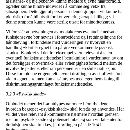
assistanse- og hjelpebehov kunne medføre ujevne maktforhold,
og/eller kunne hindre individet i å komme seg vekk fra
situasjonen. Dette gjør at personer i denne gruppen vil kunne ha
økt risiko for å bli utsatt for konverteringsterapi. I tillegg vil
denne gruppen kunne være særlig utsatt for minoritetsstress.
Vi foreslår at betydningen av mottakerens eventuelle nedsatte
funksjonsevne bør nevnes i forarbeidene og i retningslinjene for
håndheving i forbindelse med vurderingen av hvorvidt en
handling «klart er egnet til å påføre vedkommende psykisk
skade». Konkret vil det for eksempel være relevant å ta en
eventuell funksjonsnedsettelse i betraktning i vurderingen av om
det foreligger et overmakt- eller avhengighetsforhold mellom de
involverte partene, eller om personen er i en sårbar situasjon.
Disse forholdene er generelt nevnt i drøftingen av straffevilkåret
«klart egnet…», men kan altså utypes med egen henvisning til
diskrimineringsgrunnlaget funksjonsnedsettelse.
3.2.3 «Psykisk skade»
Ombudet mener det bør utdypes nærmere i forarbeidene
hvordan begrepet «psykisk skade» skal forstås og anvendes. Her
vil det være relevant å kommentere nærmere hvordan grensen
mellom psykisk skade og potensielt ubehag som vil falle utenfor
definisjonen skal trekkes, jf. drøftingen på side 104 i
høringsnotatet.