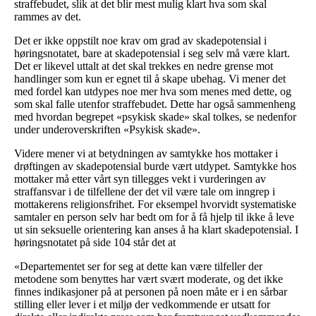
straffebudet, slik at det blir mest mulig klart hva som skal
rammes av det.
Det er ikke oppstilt noe krav om grad av skadepotensial i
høringsnotatet, bare at skadepotensial i seg selv må være klart.
Det er likevel uttalt at det skal trekkes en nedre grense mot
handlinger som kun er egnet til å skape ubehag. Vi mener det
med fordel kan utdypes noe mer hva som menes med dette, og
som skal falle utenfor straffebudet. Dette har også sammenheng
med hvordan begrepet «psykisk skade» skal tolkes, se nedenfor
under underoverskriften «Psykisk skade».
Videre mener vi at betydningen av samtykke hos mottaker i
drøftingen av skadepotensial burde vært utdypet. Samtykke hos
mottaker må etter vårt syn tillegges vekt i vurderingen av
straffansvar i de tilfellene der det vil være tale om inngrep i
mottakerens religionsfrihet. For eksempel hvorvidt systematiske
samtaler en person selv har bedt om for å få hjelp til ikke å leve
ut sin seksuelle orientering kan anses å ha klart skadepotensial. I
høringsnotatet på side 104 står det at
«Departementet ser for seg at dette kan være tilfeller der
metodene som benyttes har vært svært moderate, og det ikke
finnes indikasjoner på at personen på noen måte er i en sårbar
stilling eller lever i et miljø der vedkommende er utsatt for