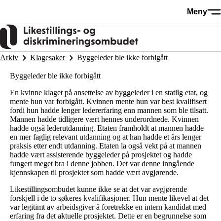
Hopp
Meny
til
hovedinnhold
Arkiv
Klagesaker
Byggeleder ble ikke forbigått
Byggeleder ble ikke forbigått
En kvinne klaget på ansettelse av byggeleder i en statlig etat, og
mente hun var forbigått. Kvinnen mente hun var best kvalifisert
fordi hun hadde lenger ledererfaring enn mannen som ble tilsatt.
Mannen hadde tidligere vært hennes underordnede. Kvinnen
hadde også lederutdanning. Etaten framholdt at mannen hadde
en mer faglig relevant utdanning og at han hadde et års lenger
praksis etter endt utdanning. Etaten la også vekt på at mannen
hadde vært assisterende byggeleder på prosjektet og hadde
fungert meget bra i denne jobben. Det var denne inngående
kjennskapen til prosjektet som hadde vært avgjørende.
Likestillingsombudet kunne ikke se at det var avgjørende
forskjell i de to søkeres kvalifikasjoner. Hun mente likevel at det
var legitimt av arbeidsgiver å foretrekke en intern kandidat med
erfaring fra det aktuelle prosjektet. Dette er en begrunnelse som