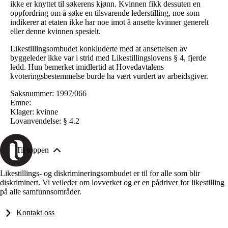
ikke er knyttet til søkerens kjønn. Kvinnen fikk dessuten en
oppfordring om å søke en tilsvarende lederstilling, noe som
indikerer at etaten ikke har noe imot å ansette kvinner generelt
eller denne kvinnen spesielt.
Likestillingsombudet konkluderte med at ansettelsen av
byggeleder ikke var i strid med Likestillingslovens § 4, fjerde
ledd. Hun bemerket imidlertid at Hovedavtalens
kvoteringsbestemmelse burde ha vært vurdert av arbeidsgiver.
Saksnummer: 1997/066
Emne:
Klager: kvinne
Lovanvendelse: § 4.2
Til toppen
Likestillings- og diskrimineringsombudet er til for alle som blir
diskriminert. Vi veileder om lovverket og er en pådriver for likestilling
på alle samfunnsområder.
Kontakt oss