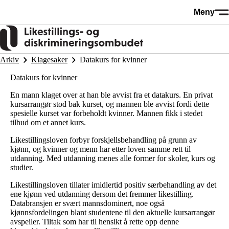
Hopp
Meny
til
hovedinnhold
Arkiv
Klagesaker
Datakurs for kvinner
Datakurs for kvinner
En mann klaget over at han ble avvist fra et datakurs. En privat
kursarrangør stod bak kurset, og mannen ble avvist fordi dette
spesielle kurset var forbeholdt kvinner. Mannen fikk i stedet
tilbud om et annet kurs.
Likestillingsloven forbyr forskjellsbehandling på grunn av
kjønn, og kvinner og menn har etter loven samme rett til
utdanning. Med utdanning menes alle former for skoler, kurs og
studier.
Likestillingsloven tillater imidlertid positiv særbehandling av det
ene kjønn ved utdanning dersom det fremmer likestilling.
Databransjen er svært mannsdominert, noe også
kjønnsfordelingen blant studentene til den aktuelle kursarrangør
avspeiler. Tiltak som har til hensikt å rette opp denne