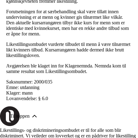
kjønnskjevheten fremmer likestilling.
Forutsetningen for at særbehandling skal være tillatt innen
undervisning er at menn og kvinner gis tilnærmet like vilkår.
Den aktuelle kursarrangøren tilbyr ikke kurs for menn som er
identiske med kvinnekurset, men har en rekke andre tilbud som
er åpne for menn.
Likestillingsombudet vurderte tilbudet til menn å være tilnærmet
likt kvinners tilbud. Kursarrangøren hadde dermed ikke brutt
likestillingsloven.
Avgjørelsen ble klaget inn for Klagenemnda. Nemnda kom til
samme resultat som Likestillingsombudet.
Saksnummer: 2000/035
Emne: utdanning
Klager: mann
Lovanvendelse: § 6.0
Til toppen
Likestillings- og diskrimineringsombudet er til for alle som blir
diskriminert. Vi veileder om lovverket og er en pådriver for likestilling