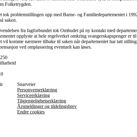
om Folketrygden.
t tok problemstillingen opp med Barne- og Familiedepartementet i 199
på saken.
endelsen fra fagforbundet tok Ombudet på ny kontakt med departement
ementet opplyste at hele regelverket omkring svangerskapspenger er til 
 vil komme nærmere tilbake til saken når departementet har tatt stilling
ensasjon ved omplassering eventuelt kan løses.
/250
iftarbeid
.0
ir
Snarveier
Personvernerklæring
Serviceerklæring
Tilgjengelighetserklæring
Årsmeldinger og tildelingsbrev
Endre cookies