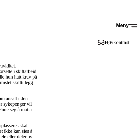
Meny
Høykontrast
aviditet.
sette i skiftarbeid.
ille hun hatt krav på
istet skifttillegg
om ansatt i den
er sykepenger vil
lønne seg å motta
plasseres skal
 ikke kan sies å
ele eller deler av