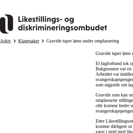
Hopp
til
hovedinnhold
Arkiv
Klagesaker
Gravide taper lønn under omplassering
Gravide taper lønn 
Et fagforbund tok o
Bakgrunnen var en ko
Arbeidet var imidlert
svangerskapspenger. 
som utgjorde om lag
Gravide som kan omp
omplasserte stillin
ofte komme bedre ut
svangerskapspenger 
Etter Likestillings
komme dårligere ut 
være i strid med lik