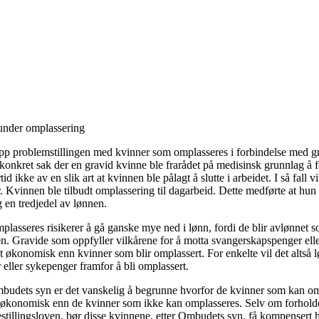
under omplassering
pp problemstillingen med kvinner som omplasseres i forbindelse med gr
nkret sak der en gravid kvinne ble frarådet på medisinsk grunnlag å for
id ikke av en slik art at kvinnen ble pålagt å slutte i arbeidet. I så fall v
Kvinnen ble tilbudt omplassering til dagarbeid. Dette medførte at hun m
 en tredjedel av lønnen.
lasseres risikerer å gå ganske mye ned i lønn, fordi de blir avlønnet s
gen. Gravide som oppfyller vilkårene for å motta svangerskapspenger ell
 økonomisk enn kvinner som blir omplassert. For enkelte vil det altså 
eller sykepenger framfor å bli omplassert.
ombudets syn er det vanskelig å begrunne hvorfor de kvinner som kan om
økonomisk enn de kvinner som ikke kan omplasseres. Selv om forholdet
estillingsloven, bør disse kvinnene, etter Ombudets syn, få kompensert h