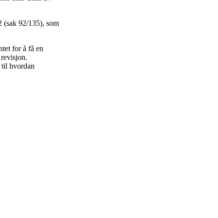
2 (sak 92/135), som
et for å få en
revisjon.
 til hvordan