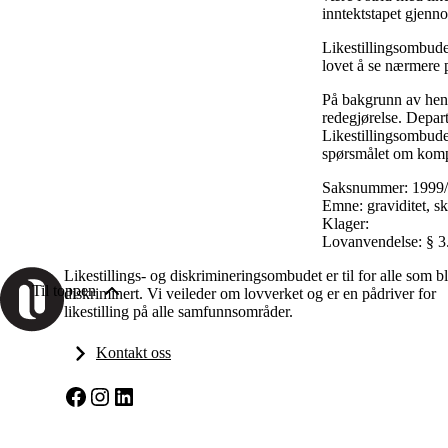
inntektstapet gjenn
Likestillingsombude
lovet å se nærmere 
På bakgrunn av henv
redegjørelse. Depart
Likestillingsombudet
spørsmålet om komp
Saksnummer: 1999
Emne: graviditet, sk
Klager:
Lovanvendelse: § 3
Likestillings- og diskrimineringsombudet er til for alle som bl
Til toppen
diskriminert. Vi veileder om lovverket og er en pådriver for
likestilling på alle samfunnsområder.
Kontakt oss
Facebook
Instagram
LinkedIn