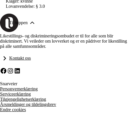
Klager: kvinne
Lovanvendelse: § 3.0
Til toppen
Likestillings- og diskrimineringsombudet er til for alle som blir
diskriminert. Vi veileder om lovverket og er en pådriver for likestilling
på alle samfunnsområder.
Kontakt oss
Facebook
Instagram
LinkedIn
Snarveier
Personvernerklæring
Serviceerklæring
Tilgjengelighetserklæring
Årsmeldinger og tildelingsbrev
Endre cookies