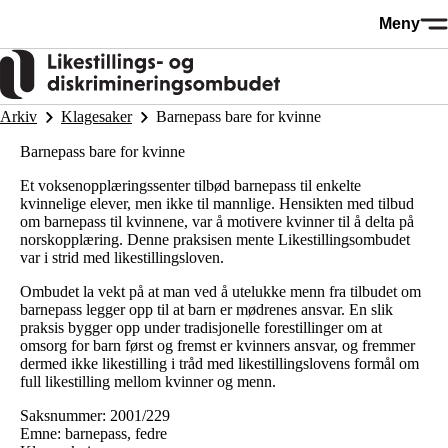
Hopp
Meny
til
hovedinnhold
Arkiv
Klagesaker
Barnepass bare for kvinne
Barnepass bare for kvinne
Et voksenopplæringssenter tilbød barnepass til enkelte
kvinnelige elever, men ikke til mannlige. Hensikten med tilbud
om barnepass til kvinnene, var å motivere kvinner til å delta på
norskopplæring. Denne praksisen mente Likestillingsombudet
var i strid med likestillingsloven.
Ombudet la vekt på at man ved å utelukke menn fra tilbudet om
barnepass legger opp til at barn er mødrenes ansvar. En slik
praksis bygger opp under tradisjonelle forestillinger om at
omsorg for barn først og fremst er kvinners ansvar, og fremmer
dermed ikke likestilling i tråd med likestillingslovens formål om
full likestilling mellom kvinner og menn.
Saksnummer: 2001/229
Emne: barnepass, fedre