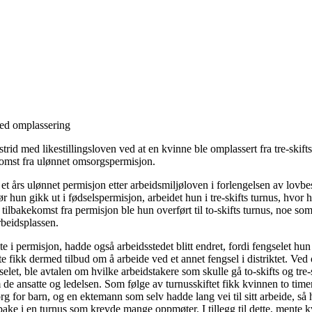
ved omplassering
strid med likestillingsloven ved at en kvinne ble omplassert fra tre-skifts 
ekomst fra ulønnet omsorgspermisjon.
et års ulønnet permisjon etter arbeidsmiljøloven i forlengelsen av lovbe
r hun gikk ut i fødselspermisjon, arbeidet hun i tre-skifts turnus, hvor 
 tilbakekomst fra permisjon ble hun overført til to-skifts turnus, noe 
rbeidsplassen.
 i permisjon, hadde også arbeidsstedet blitt endret, fordi fengselet hun
e fikk dermed tilbud om å arbeide ved et annet fengsel i distriktet. Ved
gselet, ble avtalen om hvilke arbeidstakere som skulle gå to-skifts og tre-
de ansatte og ledelsen. Som følge av turnusskiftet fikk kvinnen to timer
 for barn, og en ektemann som selv hadde lang vei til sitt arbeide, så
ake i en turnus som krevde mange oppmøter. I tillegg til dette, mente 