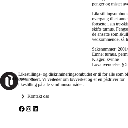
penger og mistet av
Likestillingsombudet
overgang til et anne
fortsette i sin tre-
skifts turnus. Fengs
de ansatte som skull
vedkommende, så len
Saksnummer: 2001
Emne: turnus, permi
Klager: kvinne
Lovanvendelse: § 5.
Likestillings- og diskrimineringsombudet er til for alle som bl
Til toppen
diskriminert. Vi veileder om lovverket og er en pådriver for
likestilling på alle samfunnsområder.
Kontakt oss
Facebook
Instagram
LinkedIn