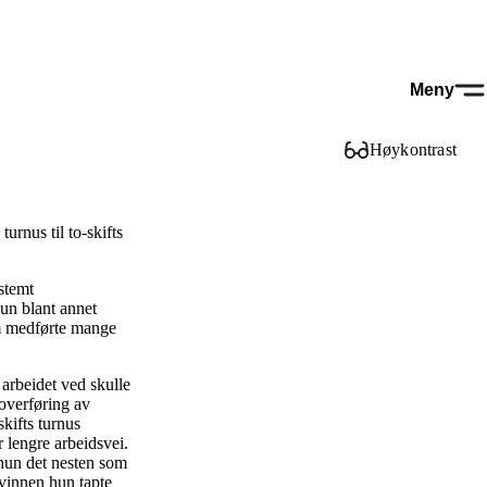
Meny
Høykontrast
turnus til to-skifts
stemt
hun blant annet
som medførte mange
 arbeidet ved skulle
 overføring av
skifts turnus
 lengre arbeidsvei.
 hun det nesten som
kvinnen hun tapte