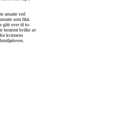
te ansatte ved
ansatte som fikk
gått over til to-
le bestemt hvilke av
 for kvinnens
dsmiljøloven.