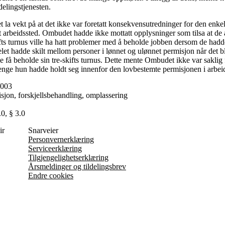
delingstjenesten.
 la vekt på at det ikke var foretatt konsekvensutredninger for den enkel
t arbeidssted. Ombudet hadde ikke mottatt opplysninger som tilsa at de 
skifts turnus ville ha hatt problemer med å beholde jobben dersom de hadde 
elet hadde skilt mellom personer i lønnet og ulønnet permisjon når det b
e få beholde sin tre-skifts turnus. Dette mente Ombudet ikke var saklig
ge hun hadde holdt seg innenfor den lovbestemte permisjonen i arbei
/003
sjon, forskjellsbehandling, omplassering
0, § 3.0
ir
Snarveier
Personvernerklæring
Serviceerklæring
Tilgjengelighetserklæring
Årsmeldinger og tildelingsbrev
Endre cookies