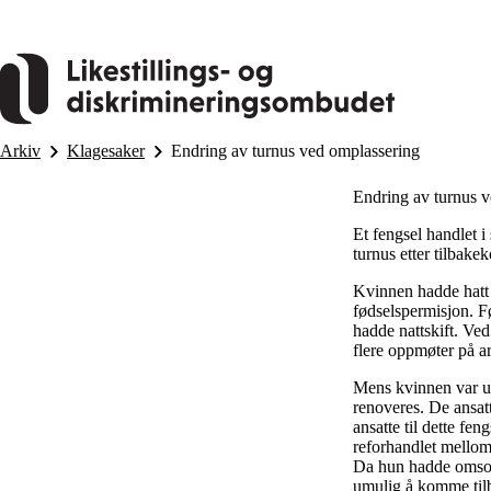
Hopp
til
hovedinnhold
Arkiv
Klagesaker
Endring av turnus ved omplassering
Endring av turnus 
Et fengsel handlet i 
turnus etter tilbak
Kvinnen hadde hatt 
fødselspermisjon. Fø
hadde nattskift. Ved
flere oppmøter på a
Mens kvinnen var ute
renoveres. De ansatt
ansatte til dette fen
reforhandlet mellom 
Da hun hadde omsorg
umulig å komme tilb