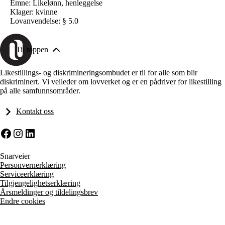
Emne: Likelønn, henleggelse
Klager: kvinne
Lovanvendelse: § 5.0
Til toppen
Likestillings- og diskrimineringsombudet er til for alle som blir
diskriminert. Vi veileder om lovverket og er en pådriver for likestilling
på alle samfunnsområder.
Kontakt oss
Facebook
Instagram
LinkedIn
Snarveier
Personvernerklæring
Serviceerklæring
Tilgjengelighetserklæring
Årsmeldinger og tildelingsbrev
Endre cookies