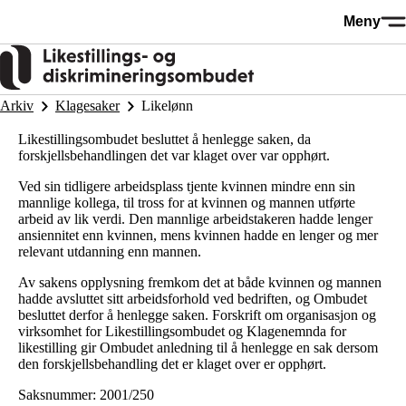
Hopp
Meny
til
hovedinnhold
Arkiv
Klagesaker
Likelønn
Likestillingsombudet besluttet å henlegge saken, da
forskjellsbehandlingen det var klaget over var opphørt.
Ved sin tidligere arbeidsplass tjente kvinnen mindre enn sin
mannlige kollega, til tross for at kvinnen og mannen utførte
arbeid av lik verdi. Den mannlige arbeidstakeren hadde lenger
ansiennitet enn kvinnen, mens kvinnen hadde en lenger og mer
relevant utdanning enn mannen.
Av sakens opplysning fremkom det at både kvinnen og mannen
hadde avsluttet sitt arbeidsforhold ved bedriften, og Ombudet
besluttet derfor å henlegge saken. Forskrift om organisasjon og
virksomhet for Likestillingsombudet og Klagenemnda for
likestilling gir Ombudet anledning til å henlegge en sak dersom
den forskjellsbehandling det er klaget over er opphørt.
Saksnummer: 2001/250