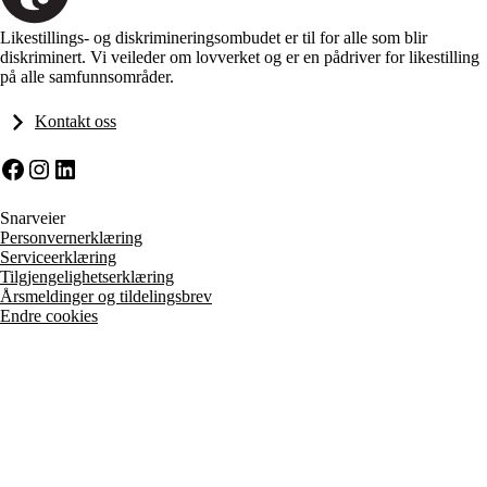
Likestillings- og diskrimineringsombudet er til for alle som blir
diskriminert. Vi veileder om lovverket og er en pådriver for likestilling
på alle samfunnsområder.
Kontakt oss
Facebook
Instagram
LinkedIn
Snarveier
Personvernerklæring
Serviceerklæring
Tilgjengelighetserklæring
Årsmeldinger og tildelingsbrev
Endre cookies