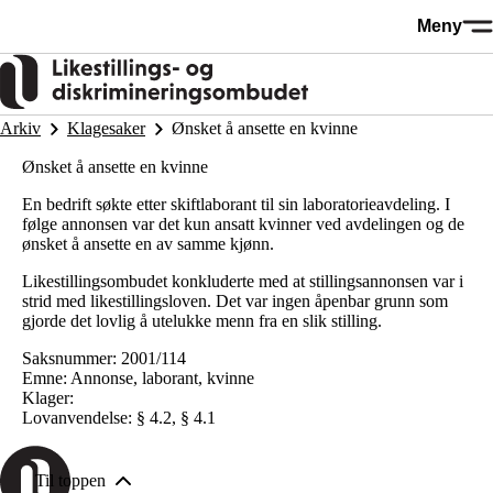
Hopp
Meny
til
hovedinnhold
Arkiv
Klagesaker
Ønsket å ansette en kvinne
Ønsket å ansette en kvinne
En bedrift søkte etter skiftlaborant til sin laboratorieavdeling. I
følge annonsen var det kun ansatt kvinner ved avdelingen og de
ønsket å ansette en av samme kjønn.
Likestillingsombudet konkluderte med at stillingsannonsen var i
strid med likestillingsloven. Det var ingen åpenbar grunn som
gjorde det lovlig å utelukke menn fra en slik stilling.
Saksnummer: 2001/114
Emne: Annonse, laborant, kvinne
Klager:
Lovanvendelse: § 4.2, § 4.1
Til toppen