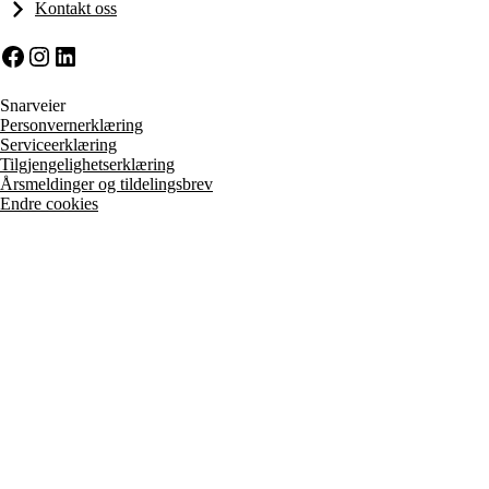
Kontakt oss
Facebook
Instagram
LinkedIn
Snarveier
Personvernerklæring
Serviceerklæring
Tilgjengelighetserklæring
Årsmeldinger og tildelingsbrev
Endre cookies