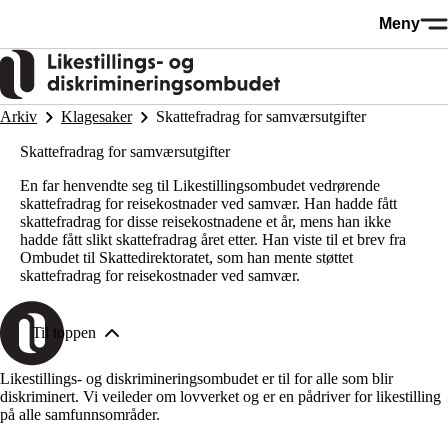
Hopp
Meny
til
hovedinnhold
Arkiv
Klagesaker
Skattefradrag for samværsutgifter
Skattefradrag for samværsutgifter
En far henvendte seg til Likestillingsombudet vedrørende
skattefradrag for reisekostnader ved samvær. Han hadde fått
skattefradrag for disse reisekostnadene et år, mens han ikke
hadde fått slikt skattefradrag året etter. Han viste til et brev fra
Ombudet til Skattedirektoratet, som han mente støttet
skattefradrag for reisekostnader ved samvær.
Til toppen
Likestillings- og diskrimineringsombudet er til for alle som blir
diskriminert. Vi veileder om lovverket og er en pådriver for likestilling
på alle samfunnsområder.