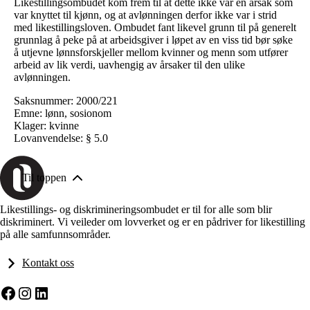
Likestillingsombudet kom frem til at dette ikke var en årsak som
var knyttet til kjønn, og at avlønningen derfor ikke var i strid
med likestillingsloven. Ombudet fant likevel grunn til på generelt
grunnlag å peke på at arbeidsgiver i løpet av en viss tid bør søke
å utjevne lønnsforskjeller mellom kvinner og menn som utfører
arbeid av lik verdi, uavhengig av årsaker til den ulike
avlønningen.
Saksnummer: 2000/221
Emne: lønn, sosionom
Klager: kvinne
Lovanvendelse: § 5.0
Til toppen
Likestillings- og diskrimineringsombudet er til for alle som blir
diskriminert. Vi veileder om lovverket og er en pådriver for likestilling
på alle samfunnsområder.
Kontakt oss
Facebook
Instagram
LinkedIn