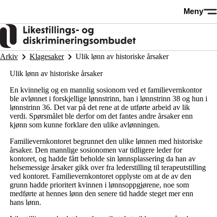
Hopp
Meny
til
hovedinnhold
Arkiv
Klagesaker
Ulik lønn av historiske årsaker
Ulik lønn av historiske årsaker
En kvinnelig og en mannlig sosionom ved et familievernkontor
ble avlønnet i forskjellige lønnstrinn, han i lønnstrinn 38 og hun i
lønnstrinn 36. Det var på det rene at de utførte arbeid av lik
verdi. Spørsmålet ble derfor om det fantes andre årsaker enn
kjønn som kunne forklare den ulike avlønningen.
Familievernkontoret begrunnet den ulike lønnen med historiske
årsaker. Den mannlige sosionomen var tidligere leder for
kontoret, og hadde fått beholde sin lønnsplassering da han av
helsemessige årsaker gikk over fra lederstilling til terapeutstilling
ved kontoret. Familievernkontoret opplyste om at de av den
grunn hadde prioritert kvinnen i lønnsoppgjørene, noe som
medførte at hennes lønn den senere tid hadde steget mer enn
hans lønn.