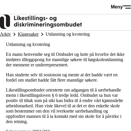
Hopp
Meny
til
hovedinnhold
Arkiv
Klagesaker
Utdanning og kvotering
Utdanning og kvotering
En mann henvendte seg til Ombudet og lurte på hvorfor det ikke
innføres tilleggspong for mannlige søkere til høgskoleutdanning
der mennene er underrepresentert.
Han studerte selv til sosionom og mente at det hadde vært en
fordel om studiet hadde fått flere mannlige søkere.
Likestillingsombudet orienterte om adgangen til å særbehandle
menn i likestillingsloven § 6 tredje ledd. Ombudet sa hun var
positiv til tiltak som på sikt kan bidra til å endre vårt kjønnsdelte
arbeidsmarked. Hun viste likevel til at det er den enkelte skole
som bestemmer om den vil iverksette særbehandling og
oppfordret mannen til å ta kontakt med sin skole for å påvirke i
den retning.