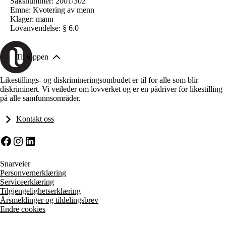
Saksnummer: 2001/302
Emne: Kvotering av menn
Klager: mann
Lovanvendelse: § 6.0
Til toppen
Likestillings- og diskrimineringsombudet er til for alle som blir
diskriminert. Vi veileder om lovverket og er en pådriver for likestilling
på alle samfunnsområder.
Kontakt oss
Facebook
Instagram
LinkedIn
Snarveier
Personvernerklæring
Serviceerklæring
Tilgjengelighetserklæring
Årsmeldinger og tildelingsbrev
Endre cookies