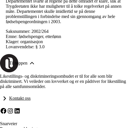
Departementet svarte at reglene på dette området er klare, slik at
Trygdeetaten ikke har muligheter til å tolke regelverket på annen
måte. Departementet skulle imidlertid se på denne
problemstillingen i forbindelse med sin gjennomgang av hele
fødselspengeordningen i 2003.
Saksnummer: 2002/264
Emne: fødselspenger, etterlønn
Klager: organisasjon
Lovanvendelse: § 3.0
Til toppen
Likestillings- og diskrimineringsombudet er til for alle som blir
diskriminert. Vi veileder om lovverket og er en pådriver for likestilling
på alle samfunnsområder.
Kontakt oss
Facebook
Instagram
LinkedIn
Snarveier