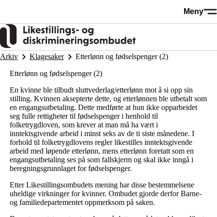
Hopp
Meny
til
hovedinnhold
Arkiv
Klagesaker
Etterlønn og fødselspenger (2)
Etterlønn og fødselspenger (2)
En kvinne ble tilbudt sluttvederlag/etterlønn mot å si opp sin
stilling. Kvinnen aksepterte dette, og etterlønnen ble utbetalt som
en engangsutbetaling. Dette medførte at hun ikke opparbeidet
seg fulle rettigheter til fødselspenger i henhold til
folketrygdloven, som krever at man må ha vært i
inntektsgivende arbeid i minst seks av de ti siste månedene. I
forhold til folketrygdlovens regler likestilles inntektsgivende
arbeid med løpende etterlønn, mens etterlønn foretatt som en
engangsutbetaling ses på som fallskjerm og skal ikke inngå i
beregningsgrunnlaget for fødselspenger.
Etter Likestillingsombudets mening har disse bestemmelsene
uheldige virkninger for kvinner. Ombudet gjorde derfor Barne-
og familiedepartementet oppmerksom på saken.