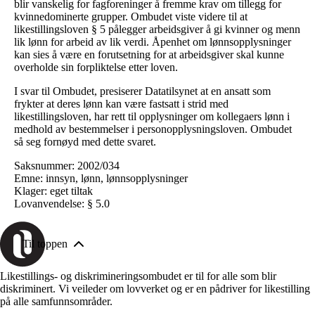
blir vanskelig for fagforeninger å fremme krav om tillegg for
kvinnedominerte grupper. Ombudet viste videre til at
likestillingsloven § 5 pålegger arbeidsgiver å gi kvinner og menn
lik lønn for arbeid av lik verdi. Åpenhet om lønnsopplysninger
kan sies å være en forutsetning for at arbeidsgiver skal kunne
overholde sin forpliktelse etter loven.
I svar til Ombudet, presiserer Datatilsynet at en ansatt som
frykter at deres lønn kan være fastsatt i strid med
likestillingsloven, har rett til opplysninger om kollegaers lønn i
medhold av bestemmelser i personopplysningsloven. Ombudet
så seg fornøyd med dette svaret.
Saksnummer: 2002/034
Emne: innsyn, lønn, lønnsopplysninger
Klager: eget tiltak
Lovanvendelse: § 5.0
Til toppen
Likestillings- og diskrimineringsombudet er til for alle som blir
diskriminert. Vi veileder om lovverket og er en pådriver for likestilling
på alle samfunnsområder.