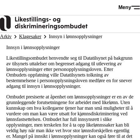
Hopp
Meny
til
hovedinnhold
Arkiv
Klagesaker
Innsyn i lønnsopplysninger
Innsyn i lønnsopplysninger
Likestillingsombudet henvendte seg til Datatilsynet på bakgrunn
av tilsynets uttalelser om begrenset adgang til utlevering av
lønnsopplysninger etter personopplysningsloven. Etter
Ombudets oppfatning ville Datatilsynets tolkning av
bestemmelsene i personopplysningsloven medføre en for snever
adgang til innsyn i lønnsopplysninger.
Ombudet presiserte at åpenhet om lønnsopplysninger er en av de
grunnleggende forutsetningene for arbeidet med likelønn. Uten
kunnskap om hva kollegaene tjener har man små muligheter til å
vurdere om man kan være utsatt for kjønnsdiskriminering ved
lønnsfastsettelsen. Ombudet har full innsynsrett i slike
opplysninger, men terskelen for å ta opp likelønnssaker kan bli
veldig høy når man ikke vet hvor stor lønnsforskjellen egentlig
er. Mangel på innsikt i lønnsopplysninger kan også føre til at det