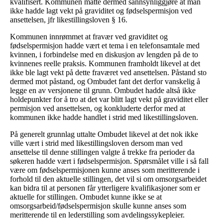
kvalifisert. Kommunen måtte dermed sannsynliggjøre at man
ikke hadde lagt vekt på graviditet og fødselspermisjon ved
ansettelsen, jfr likestillingsloven § 16.
Kommunen innrømmet at fravær ved graviditet og
fødselspermisjon hadde vært et tema i en telefonsamtale med
kvinnen, i forbindelse med en diskusjon av lengden på de to
kvinnenes reelle praksis. Kommunen framholdt likevel at det
ikke ble lagt vekt på dette fraværet ved ansettelsen. Påstand sto
dermed mot påstand, og Ombudet fant det derfor vanskelig å
legge en av versjonene til grunn. Ombudet hadde altså ikke
holdepunkter for å tro at det var blitt lagt vekt på graviditet eller
permisjon ved ansettelsen, og konkluderte derfor med at
kommunen ikke hadde handlet i strid med likestillingsloven.
På generelt grunnlag uttalte Ombudet likevel at det nok ikke
ville vært i strid med likestillingsloven dersom man ved
ansettelse til denne stillingen valgte å trekke fra perioder da
søkeren hadde vært i fødselspermisjon. Spørsmålet ville i så fall
være om fødselspermisjonen kunne anses som meritterende i
forhold til den aktuelle stillingen, det vil si om omsorgsarbeidet
kan bidra til at personen får ytterligere kvalifikasjoner som er
aktuelle for stillingen. Ombudet kunne ikke se at
omsorgsarbeid/fødselspermisjon skulle kunne anses som
meritterende til en lederstilling som avdelingssykepleier.