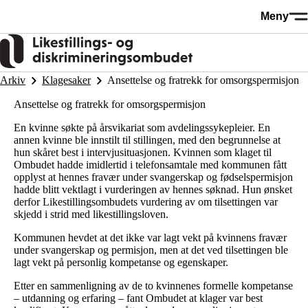
Hopp
Meny
til
hovedinnhold
Arkiv
Klagesaker
Ansettelse og fratrekk for omsorgspermisjon
Ansettelse og fratrekk for omsorgspermisjon
En kvinne søkte på årsvikariat som avdelingssykepleier. En
annen kvinne ble innstilt til stillingen, med den begrunnelse at
hun skåret best i intervjusituasjonen. Kvinnen som klaget til
Ombudet hadde imidlertid i telefonsamtale med kommunen fått
opplyst at hennes fravær under svangerskap og fødselspermisjon
hadde blitt vektlagt i vurderingen av hennes søknad. Hun ønsket
derfor Likestillingsombudets vurdering av om tilsettingen var
skjedd i strid med likestillingsloven.
Kommunen hevdet at det ikke var lagt vekt på kvinnens fravær
under svangerskap og permisjon, men at det ved tilsettingen ble
lagt vekt på personlig kompetanse og egenskaper.
Etter en sammenligning av de to kvinnenes formelle kompetanse
– utdanning og erfaring – fant Ombudet at klager var best