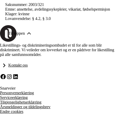
Saksnummer: 2003/321
Emne: ansettelse, avdelingssykepleier, vikariat, fødselspermisjon
Klager: kvinne
Lovanvendelse: § 4.2, § 3.0
Til toppen
Likestillings- og diskrimineringsombudet er til for alle som blir
diskriminert. Vi veileder om lovverket og er en pådriver for likestilling
på alle samfunnsområder.
Kontakt oss
Facebook
Instagram
LinkedIn
Snarveier
Personvernerklæring
Serviceerklæring
Tilgjengelighetserklæring
Årsmeldinger og tildelingsbrev
Endre cookies