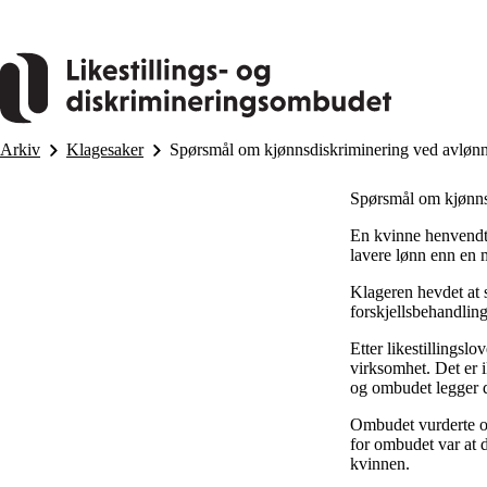
Hopp
til
hovedinnhold
Arkiv
Klagesaker
Spørsmål om kjønnsdiskriminering ved avløn
Spørsmål om kjønns
En kvinne henvendte
lavere lønn enn en m
Klageren hevdet at 
forskjellsbehandlin
Etter likestillings
virksomhet. Det er 
og ombudet legger det
Ombudet vurderte om
for ombudet var at 
kvinnen.