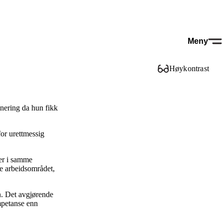
Meny
Høykontrast
inering da hun fikk
for urettmessig
rer i samme
me arbeidsområdet,
n. Det avgjørende
mpetanse enn