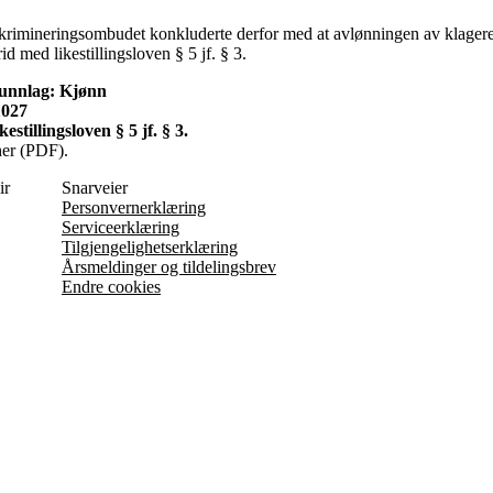
iskrimineringsombudet konkluderte derfor med at avlønningen av klager
rid med likestillingsloven § 5 jf. § 3.
runnlag: Kjønn
1027
stillingsloven § 5 jf. § 3.
her (PDF).
ir
Snarveier
Personvernerklæring
Serviceerklæring
Tilgjengelighetserklæring
Årsmeldinger og tildelingsbrev
Endre cookies