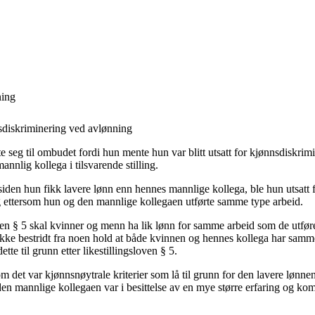
ning
diskriminering ved avlønning
 seg til ombudet fordi hun mente hun var blitt utsatt for kjønnsdiskrim
annlig kollega i tilsvarende stilling.
siden hun fikk lavere lønn enn hennes mannlige kollega, ble hun utsatt 
g ettersom hun og den mannlige kollegaen utførte samme type arbeid.
loven § 5 skal kvinner og menn ha lik lønn for samme arbeid som de utfø
ikke bestridt fra noen hold at både kvinnen og hennes kollega har sam
te til grunn etter likestillingsloven § 5.
 det var kjønnsnøytrale kriterier som lå til grunn for den lavere lønne
den mannlige kollegaen var i besittelse av en mye større erfaring og ko