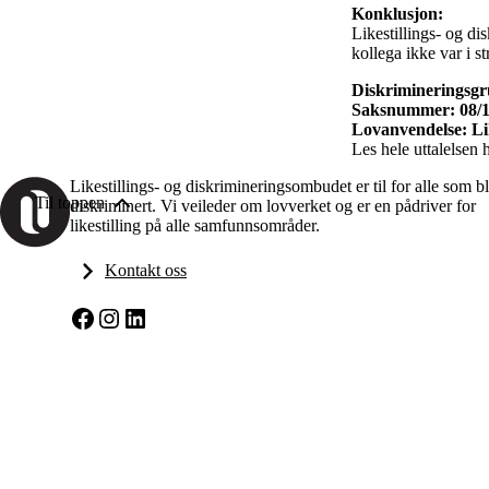
Konklusjon:
Likestillings- og d
kollega ikke var i st
Diskrimineringsg
Saksnummer: 08/
Lovanvendelse: Like
Les hele uttalelsen 
Likestillings- og diskrimineringsombudet er til for alle som bl
Til toppen
diskriminert. Vi veileder om lovverket og er en pådriver for
likestilling på alle samfunnsområder.
Kontakt oss
Facebook
Instagram
LinkedIn