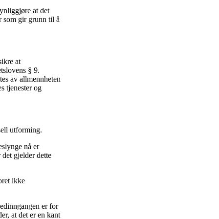
ynliggjøre at det
 som gir grunn til å
ikre at
tslovens § 9.
yttes av allmennheten
es tjenester og
sell utforming.
eslynge nå er
 det gjelder dette
oret ikke
vedinngangen er for
r, at det er en kant