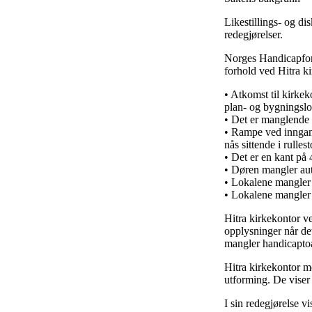
Likestillings- og d
redegjørelser.
Norges Handicapforb
forhold ved Hitra k
• Atkomst til kirkeko
plan- og bygningsl
• Det er manglende 
• Rampe ved inngangs
nås sittende i rullest
• Det er en kant på
• Døren mangler au
• Lokalene mangler 
• Lokalene mangler 
Hitra kirkekontor v
opplysninger når de
mangler handicaptoal
Hitra kirkekontor me
utforming. De viser
I sin redegjørelse v