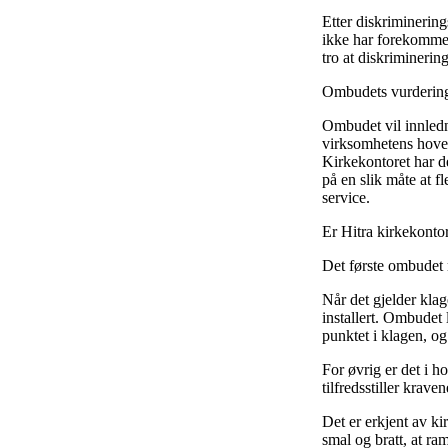
Etter diskriminering
ikke har forekommet
tro at diskriminerin
Ombudets vurderin
Ombudet vil innledni
virksomhetens hovedl
Kirkekontoret har de
på en slik måte at fl
service.
Er Hitra kirkekontor
Det første ombudet må
Når det gjelder klag
installert. Ombudet l
punktet i klagen, og
For øvrig er det i 
tilfredsstiller krave
Det er erkjent av k
smal og bratt, at ra