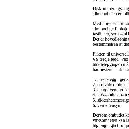
Diskriminerings- og 
allmennheten en plik
Med universell utfo
alminnelige funksjon
fasiliteter, som skal
Det er hovedløsninge
bestemmelsen at det
Plikten til universe
§ 9 tredje ledd. Ve
tilretteleggingen må
har bestemt at det s
1. tilrettelegginge
2. om virksomhetens 
3. de nødvendige ko
4. virksomhetens re
5. sikkerhetsmessig
6. vernehensyn
Dersom ombudet komm
virksomheten kan la 
tilgjengelighet for