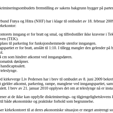
iskrimineringsombudets fremstilling av sakens bakgrunn bygger på parten
und Frøya og Hitra (NHF) har i klage til ombudet av 18. februar 2009
irkekontor:
ntorets inngang er for bratt og smal, og tilfredsstiller ikke kravene i Tekn
oven (TEK).
plass til parkering for funksjonshemmede utenfor inngangen.
partiet er for bratt, anslått til 1:10. I tillegg mangler den gelender på
ol.
 4 cm som hindrer atkomst ved inngangsdøren.
tomatisk døråpner.
handicaptoalett.
teleslynge.
ed kirkeverge Liv Pedersen har i brev til ombudet av 8. juni 2009 bekr
t gjelder atkomst, parkering, rampe, manglene ved inngangspartiet, samt
ett. I brev av 21. januar 2010 opplyses det om at teleslynge nå er instal
ner at de ikke kan oppfylle diskriminerings- og tilgjengelighetslovens k
 til både økonomiske og praktiske forhold som begrunnelse.
iser kirkekontoret til at deres økonomiske situasjon er meget anstrengt s