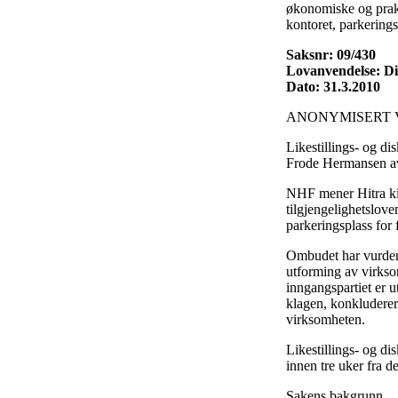
økonomiske og prakt
kontoret, parkerings
Saksnr: 09/430
Lovanvendelse: Dis
Dato: 31.3.2010
ANONYMISERT 
Likestillings- og d
Frode Hermansen av
NHF mener Hitra kirk
tilgjengelighetslov
parkeringsplass for
Ombudet har vurdert 
utforming av virksom
inngangspartiet er u
klagen, konkluderer
virksomheten.
Likestillings- og d
innen tre uker fra d
Sakens bakgrunn