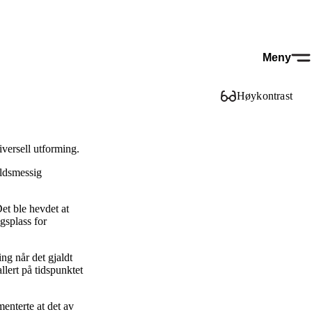
Meny
Høykontrast
iversell utforming.
oldsmessig
et ble hevdet at
gsplass for
ng når det gjaldt
llert på tidspunktet
enterte at det av