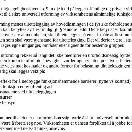
tilgjengelighetslovens § 9 tredje ledd pålegger offentlige og private vi
t til å sikre universell utforming av virksomhetens alminnelige funksjo
rming menes tilrettelegging av hovedløsningen i de fysiske forholdene s
 kan benyttes av flest mulig, jf. § 9 andre ledd. Dette betyr at virksom
 benyttes av allmennheten, skal tilrettelegges på en slik måte at flest mul
n som skal være gjenstand for tilrettelegging. Det vil derfor være i str
 lages egne innganger, områder eller lignende for bestemte grupper.
ll utforming rekker så langt det ikke medfører en uforholdsmessig byrde
d den konkrete uforholdsmessighetsvurderingen vil den positive effekten
tte veies mot kostnader og andre former for belastning tilrettelegginge
ærlig skal legges vekt på:
ns effekt for å nedbygge funksjonshemmende barrierer (nytte vs kostnad)
funksjon er av offentlig art
stnadene ved tilretteleggingen
ssurser
e hensyn
er til at det er en uforholdsmessig byrde å sikre universell utforming,
være å foreta seg noe. Virksomheten er uansett forpliktet til å jobbe fo
 personer med nedsatt funksjonsevne.