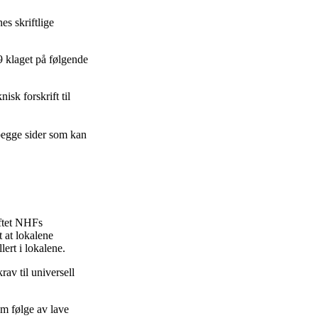
es skriftlige
 klaget på følgende
isk forskrift til
 begge sider som kan
eftet NHFs
 at lokalene
lert i lokalene.
rav til universell
om følge av lave