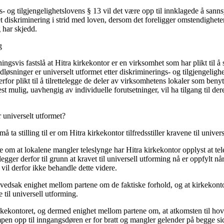
s- og tilgjengelighetslovens § 13 vil det være opp til innklagede å sanns
 diskriminering i strid med loven, dersom det foreligger omstendigheter
g har skjedd.
g
ngsvis fastslå at Hitra kirkekontor er en virksomhet som har plikt til å s
øsninger er universelt utformet etter diskriminerings- og tilgjengelighe
rfor plikt til å tilrettelegge de deler av virksomhetens lokaler som ben
est mulig, uavhengig av individuelle forutsetninger, vil ha tilgang til der
 universelt utformet?
 ta stilling til er om Hitra kirkekontor tilfredsstiller kravene til univer
e om at lokalene mangler teleslynge har Hitra kirkekontor opplyst at tel
egger derfor til grunn at kravet til universell utforming nå er oppfylt når
 vil derfor ikke behandle dette videre.
hovedsak enighet mellom partene om de faktiske forhold, og at kirkekont
ne til universell utforming.
irkekontoret, og dermed enighet mellom partene om, at atkomsten til ho
mpen opp til inngangsdøren er for bratt og mangler gelender på begge side