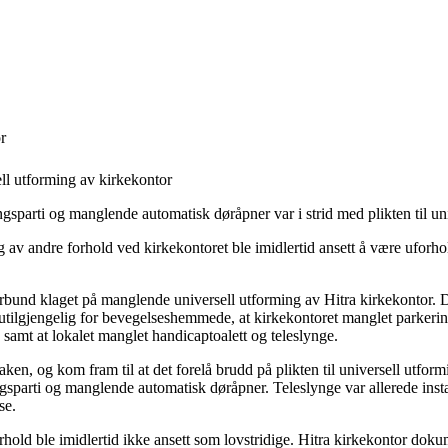
r
l utforming av kirkekontor
gsparti og manglende automatisk døråpner var i strid med plikten til un
 av andre forhold ved kirkekontoret ble imidlertid ansett å være uforh
und klaget på manglende universell utforming av Hitra kirkekontor. D
 utilgjengelig for bevegelseshemmede, at kirkekontoret manglet parkerin
amt at lokalet manglet handicaptoalett og teleslynge.
en, og kom fram til at det forelå brudd på plikten til universell utformi
gsparti og manglende automatisk døråpner. Teleslynge var allerede insta
se.
old ble imidlertid ikke ansett som lovstridige. Hitra kirkekontor dokum