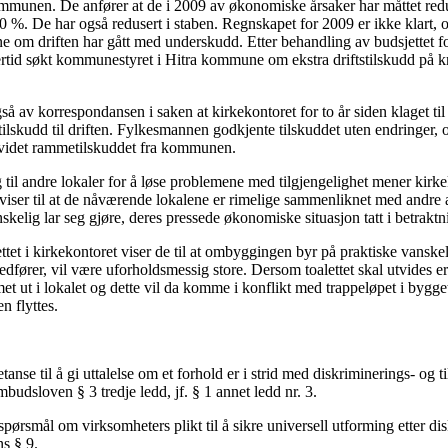
kommunen. De anfører at de i 2009 av økonomiske årsaker har måttet redu
0 %. De har også redusert i staben. Regnskapet for 2009 er ikke klart, 
ne om driften har gått med underskudd. Etter behandling av budsjettet f
ertid søkt kommunestyret i Hitra kommune om ekstra driftstilskudd på kr
 av korrespondansen i saken at kirkekontoret for to år siden klaget t
kudd til driften. Fylkesmannen godkjente tilskuddet uten endringer, 
tvidet rammetilskuddet fra kommunen.
g til andre lokaler for å løse problemene med tilgjengelighet mener kirkek
viser til at de nåværende lokalene er rimelige sammenliknet med andre a
anskelig lar seg gjøre, deres pressede økonomiske situasjon tatt i betraktn
ttet i kirkekontoret viser de til at ombyggingen byr på praktiske vanskelig
dfører, vil være uforholdsmessig store. Dersom toalettet skal utvides e
et ut i lokalet og dette vil da komme i konflikt med trappeløpet i bygge
n flyttes.
se til å gi uttalelse om et forhold er i strid med diskriminerings- og t
mbudsloven § 3 tredje ledd, jf. § 1 annet ledd nr. 3.
pørsmål om virksomheters plikt til å sikre universell utforming etter di
ns § 9.