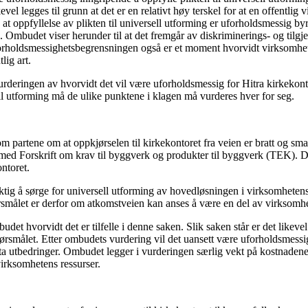
vel legges til grunn at det er en relativt høy terskel for at en offentlig 
t oppfyllelse av plikten til universell utforming er uforholdsmessig byr
Ombudet viser herunder til at det fremgår av diskriminerings- og tilgj
forholdsmessighetsbegrensningen også er et moment hvorvidt virksomhe
lig art.
deringen av hvorvidt det vil være uforholdsmessig for Hitra kirkekont
ll utforming må de ulike punktene i klagen må vurderes hver for seg.
om partene om at oppkjørselen til kirkekontoret fra veien er bratt og s
d med Forskrift om krav til byggverk og produkter til byggverk (TEK). D
ntoret.
ktig å sørge for universell utforming av hovedløsningen i virksomhetens 
rsmålet er derfor om atkomstveien kan anses å være en del av virksomh
budet hvorvidt det er tilfelle i denne saken. Slik saken står er det likev
e spørsmålet. Etter ombudets vurdering vil det uansett være uforholdsmess
eta utbedringer. Ombudet legger i vurderingen særlig vekt på kostnadene 
rksomhetens ressurser.