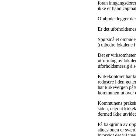
foran inngangsdøren
ikke er handicaptoal
Ombudet legger derfo
Er det uforholdsmes
Spørsmålet ombudet d
å utbedre lokalene i
Det er virksomheten
utforming av lokalen
uforholdsmessig å sø
Kirkekontoret har la
redusere i den genere
har kirkevergen påta
kommunen ut over dri
Kommunens praksis fo
siden, etter at kirke
dermed ikke utvidet
På bakgrunn av oppl
situasjonen er svær
hvorvidt det vil vær