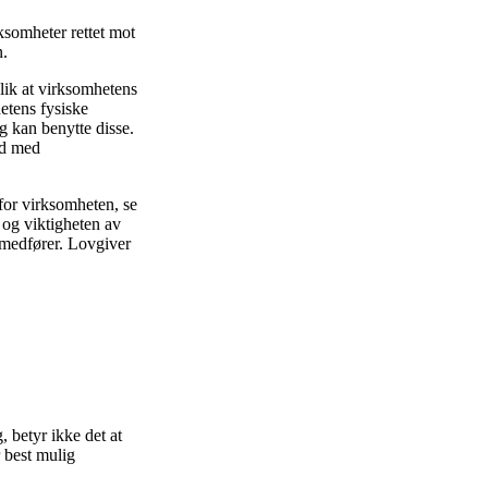
rksomheter rettet mot
n.
lik at virksomhetens
hetens fysiske
ig kan benytte disse.
id med
 for virksomheten, se
 og viktigheten av
n medfører. Lovgiver
 betyr ikke det at
r best mulig