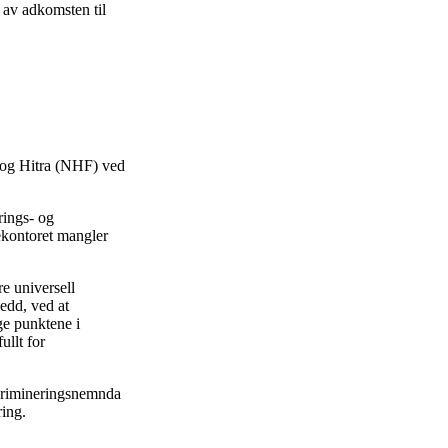
 av adkomsten til
a og Hitra (NHF) ved
rings- og
kekontoret mangler
re universell
ledd, ved at
ge punktene i
ullt for
iskrimineringsnemnda
ring.