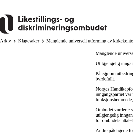
Hopp
til
hovedinnhold
Arkiv
Klagesaker
Manglende universell utforming av kirkekonto
Manglende universel
Utilgjengelig inngan
Pålegg om utbedring
byrdefullt.
Norges Handikapforb
inngangspartiet var
funksjonshemmede, s
Ombudet vurderte sak
utilgjengelig inngan
for ombudets uttalel
Andre påklagede forh