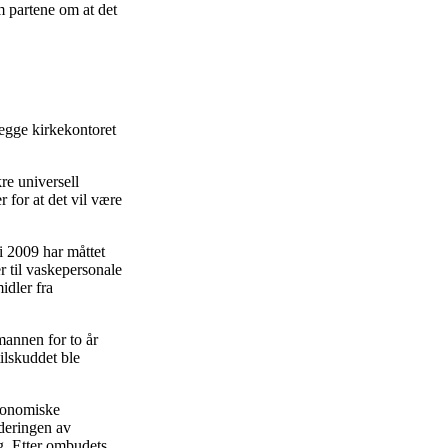
 partene om at det
legge kirkekontoret
re universell
 for at det vil være
i 2009 har måttet
er til vaskepersonale
idler fra
mannen for to år
tilskuddet ble
økonomiske
rderingen av
ng. Etter ombudets