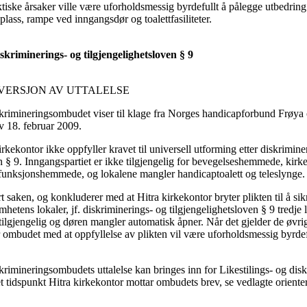
iske årsaker ville være uforholdsmessig byrdefullt å pålegge utbedring
plass, rampe ved inngangsdør og toalettfasiliteter.
kriminerings- og tilgjengelighetsloven § 9
VERSJON AV UTTALELSE
iskrimineringsombudet viser til klage fra Norges handicapforbund Frøy
 18. februar 2009.
ekontor ikke oppfyller kravet til universell utforming etter diskrimine
en § 9. Inngangspartiet er ikke tilgjengelig for bevegelseshemmede, kir
 funksjonshemmede, og lokalene mangler handicaptoalett og teleslynge.
saken, og konkluderer med at Hitra kirkekontor bryter plikten til å sik
hetens lokaler, jf. diskriminerings- og tilgjengelighetsloven § 9 tredje 
tilgjengelig og døren mangler automatisk åpner. Når det gjelder de øvri
 ombudet med at oppfyllelse av plikten vil være uforholdsmessig byrdef
iskrimineringsombudets uttalelse kan bringes inn for Likestilings- og d
et tidspunkt Hitra kirkekontor mottar ombudets brev, se vedlagte oriente