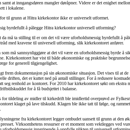
 samt at inngangsdøren mangler døråpner. Videre er det enighet mellom
ett i lokalene.
r til grunn at Hitra kirkekontor ikke er universelt utformet.
sig byrdefullt å pålegge Hitra kirkekontor universell utforming?
a må ta stilling til er om det vil være uforholdsmessig byrdefullt å på
 tråd med kravene til universell utforming, slik kirkekontoret anfører.
 som må sannsynliggjøre at det vil være en uforholdsmessig byrde å sik
e. Kirkekontoret har vist til både økonomiske og praktiske begrunnelser
rge for generell tilgjengelighet.
gt frem dokumentasjon på sin økonomiske situasjon. Det vises til at de 
lle driften, det er kuttet ned på antall stillinger. For å redusere kostnad
tt seg renhold av kontoret. For 2010 har kirkekontoret søkt om ekstra m
ftstilskuddet for å få budsjettet i balanse.
r tildeling av midler til kirkedrift ble imidlertid overprøvd av Fylkes
kontoret klaget på lave tilskudd. Klagen ble ikke tatt til følge, og ramme
.
ysningene fra kirkekontoret legger ombudet uansett til grunn at den 
t presset. Virksomhetens ressurser er et moment som vektlegges ved vu
e uforholdsmessig inngripende å oppfylle plikten til universell utformi