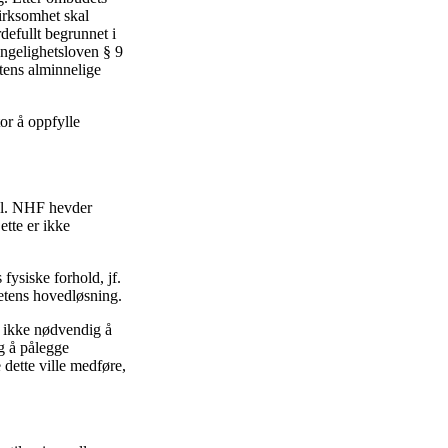
virksomhet skal
defullt begrunnet i
engelighetsloven § 9
tens alminnelige
or å oppfylle
mal. NHF hevder
ette er ikke
fysiske forhold, jf.
etens hovedløsning.
el ikke nødvendig å
ig å pålegge
dette ville medføre,