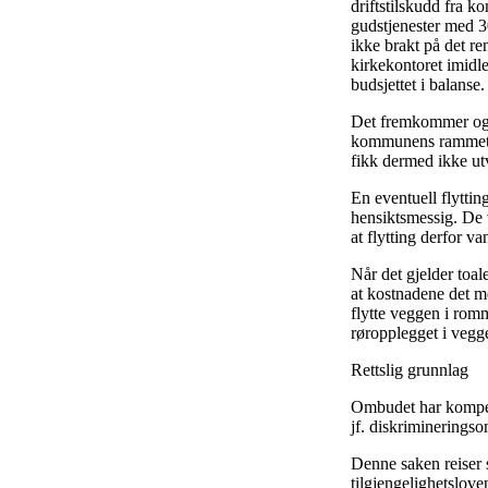
driftstilskudd fra 
gudstjenester med 3
ikke brakt på det re
kirkekontoret imidl
budsjettet i balanse.
Det fremkommer også
kommunens rammetils
fikk dermed ikke u
En eventuell flyttin
hensiktsmessig. De 
at flytting derfor v
Når det gjelder toale
at kostnadene det me
flytte veggen i romm
røropplegget i vegge
Rettslig grunnlag
Ombudet har kompetan
jf. diskrimineringso
Denne saken reiser s
tilgjengelighetslove