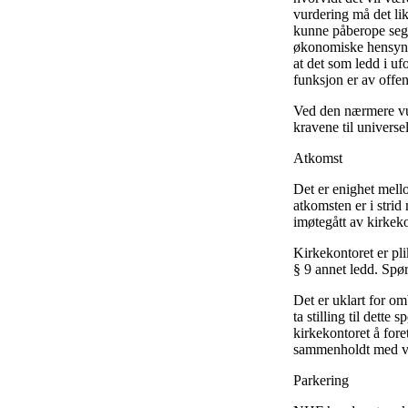
vurdering må det like
kunne påberope seg a
økonomiske hensyn. 
at det som ledd i u
funksjon er av offent
Ved den nærmere vur
kravene til universe
Atkomst
Det er enighet mell
atkomsten er i stri
imøtegått av kirkeko
Kirkekontoret er pli
§ 9 annet ledd. Spø
Det er uklart for om
ta stilling til dett
kirkekontoret å for
sammenholdt med vi
Parkering