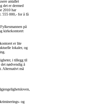
sere antallet
og det er dermed
or 2010 har
. 555 000,- for å få
il Fylkesmannen på
og kirkekontoret
ontoret er lite
ktuelle lokaler, og
ing.
heter, i tillegg til
r det nødvendig å
t. Alternativt må
ilgjengelighetsloven,
skriminerings- og