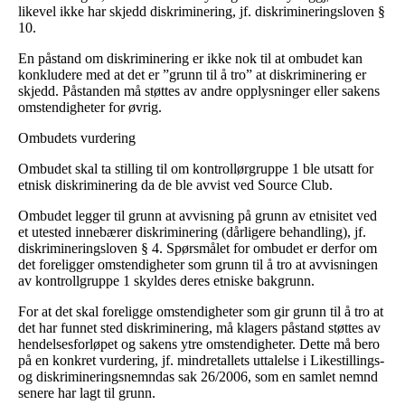
likevel ikke har skjedd diskriminering, jf. diskrimineringsloven §
10.
En påstand om diskriminering er ikke nok til at ombudet kan
konkludere med at det er ”grunn til å tro” at diskriminering er
skjedd. Påstanden må støttes av andre opplysninger eller sakens
omstendigheter for øvrig.
Ombudets vurdering
Ombudet skal ta stilling til om kontrollørgruppe 1 ble utsatt for
etnisk diskriminering da de ble avvist ved Source Club.
Ombudet legger til grunn at avvisning på grunn av etnisitet ved
et utested innebærer diskriminering (dårligere behandling), jf.
diskrimineringsloven § 4. Spørsmålet for ombudet er derfor om
det foreligger omstendigheter som grunn til å tro at avvisningen
av kontrollgruppe 1 skyldes deres etniske bakgrunn.
For at det skal foreligge omstendigheter som gir grunn til å tro at
det har funnet sted diskriminering, må klagers påstand støttes av
hendelsesforløpet og sakens ytre omstendigheter. Dette må bero
på en konkret vurdering, jf. mindretallets uttalelse i Likestillings-
og diskrimineringsnemndas sak 26/2006, som en samlet nemnd
senere har lagt til grunn.