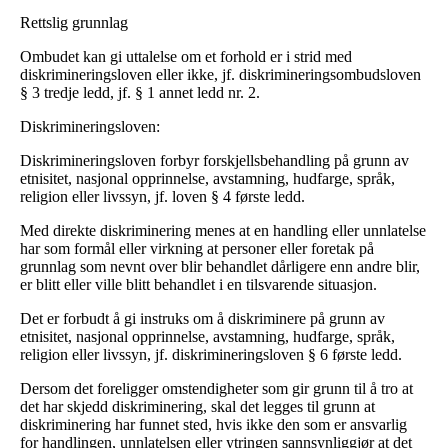
Rettslig grunnlag
Ombudet kan gi uttalelse om et forhold er i strid med
diskrimineringsloven eller ikke, jf. diskrimineringsombudsloven
§ 3 tredje ledd, jf. § 1 annet ledd nr. 2.
Diskrimineringsloven:
Diskrimineringsloven forbyr forskjellsbehandling på grunn av
etnisitet, nasjonal opprinnelse, avstamning, hudfarge, språk,
religion eller livssyn, jf. loven § 4 første ledd.
Med direkte diskriminering menes at en handling eller unnlatelse
har som formål eller virkning at personer eller foretak på
grunnlag som nevnt over blir behandlet dårligere enn andre blir,
er blitt eller ville blitt behandlet i en tilsvarende situasjon.
Det er forbudt å gi instruks om å diskriminere på grunn av
etnisitet, nasjonal opprinnelse, avstamning, hudfarge, språk,
religion eller livssyn, jf. diskrimineringsloven § 6 første ledd.
Dersom det foreligger omstendigheter som gir grunn til å tro at
det har skjedd diskriminering, skal det legges til grunn at
diskriminering har funnet sted, hvis ikke den som er ansvarlig
for handlingen, unnlatelsen eller ytringen sannsynliggjør at det