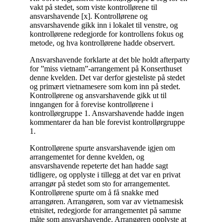
vakt på stedet, som viste kontrollørene til
ansvarshavende [x]. Kontrollørene og
ansvarshavende gikk inn i lokalet til venstre, og
kontrollørene redegjorde for kontrollens fokus og
metode, og hva kontrollørene hadde observert.
Ansvarshavende forklarte at det ble holdt afterparty
for ”miss vietnam”-arrangement på Konserthuset
denne kvelden. Det var derfor gjesteliste på stedet
og primært vietnamesere som kom inn på stedet.
Kontrollørene og ansvarshavende gikk ut til
inngangen for å forevise kontrollørene i
kontrollørgruppe 1. Ansvarshavende hadde ingen
kommentarer da han ble forevist kontrollørgruppe
1.
Kontrollørene spurte ansvarshavende igjen om
arrangementet for denne kvelden, og
ansvarshavende repeterte det han hadde sagt
tidligere, og opplyste i tillegg at det var en privat
arrangør på stedet som sto for arrangementet.
Kontrollørene spurte om å få snakke med
arrangøren. Arrangøren, som var av vietnamesisk
etnisitet, redegjorde for arrangementet på samme
måte som ansvarshavende. Arrangøren opplyste at