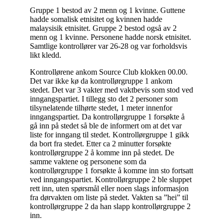
Gruppe 1 bestod av 2 menn og 1 kvinne. Guttene
hadde somalisk etnisitet og kvinnen hadde
malaysisik etnisitet. Gruppe 2 bestod også av 2
menn og 1 kvinne. Personene hadde norsk etnisitet.
Samtlige kontrollører var 26-28 og var forholdsvis
likt kledd.
Kontrollørene ankom Source Club klokken 00.00.
Det var ikke kø da kontrollørgruppe 1 ankom
stedet. Det var 3 vakter med vaktbevis som stod ved
inngangspartiet. I tillegg sto det 2 personer som
tilsynelatende tilhørte stedet, 1 meter innenfor
inngangspartiet. Da kontrollørgruppe 1 forsøkte å
gå inn på stedet så ble de informert om at det var
liste for inngang til stedet. Kontrollørgruppe 1 gikk
da bort fra stedet. Etter ca 2 minutter forsøkte
kontrollørgruppe 2 å komme inn på stedet. De
samme vaktene og personene som da
kontrollørgruppe 1 forsøkte å komme inn sto fortsatt
ved inngangspartiet. Kontrollørgruppe 2 ble sluppet
rett inn, uten spørsmål eller noen slags informasjon
fra dørvakten om liste på stedet. Vakten sa ”hei” til
kontrollørgruppe 2 da han slapp kontrollørgruppe 2
inn.