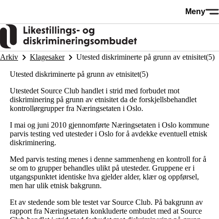
Hopp
Meny
til
hovedinnhold
Arkiv
Klagesaker
Utested diskriminerte på grunn av etnisitet(5)
Utested diskriminerte på grunn av etnisitet(5)
Utestedet Source Club handlet i strid med forbudet mot
diskriminering på grunn av etnisitet da de forskjellsbehandlet
kontrollørgrupper fra Næringsetaten i Oslo.
I mai og juni 2010 gjennomførte Næringsetaten i Oslo kommune
parvis testing ved utesteder i Oslo for å avdekke eventuell etnisk
diskriminering.
Med parvis testing menes i denne sammenheng en kontroll for å
se om to grupper behandles ulikt på utesteder. Gruppene er i
utgangspunktet identiske hva gjelder alder, klær og oppførsel,
men har ulik etnisk bakgrunn.
Et av stedende som ble testet var Source Club. På bakgrunn av
rapport fra Næringsetaten konkluderte ombudet med at Source