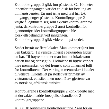
Kontrollørgruppe 2 gikk inn på stedet. Ca.10 meter
innenfor inngangen var det en disk for betaling av
inngangspenger. En ung jente med lyst hår tok
inngangspenger på stedet. Kontrollørgruppe 2
valgte å legitimere seg som skjenkekontrollører for
jenta, da kontrollørgruppe 2 anså kontrollen for
gjennomført idet kontrollørgruppene ble
forskjellsbehandlet ved inngangen.
Kontrollørgruppe 2 gikk videre inn på stedet.
Stedet består av flere lokaler. Man kommer først inn
i en bakgård. Til venstre innerst i bakgården ligger
en bar. Til høyre kommer man inn i et lokale som
har en bar og dansegulv. I lokalene til høyre var det
mye mennesker, og det fremsto som tilnærmet fullt
for kontrollørene. Det var ingen mennesker i lokalet
til venstre. Klientellet på stedet var primært av
vietnameisk etnisitet, men noen få av gjestene var
av norsk og afrikansk etnisitet.
Kontrollørene i kontrollørgruppe 2 konkluderte med
at dørvakten hadde forskjellsbehandlet de 2
kontrollørgruppene.
Kl. 00.10 legitimerte kontrollørgruppe 2 seg for en