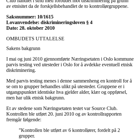
Club handlet i strid med forbudet mot diskriminering på grunn
av etnisitet da de forskjellsbehandlet de to kontrollørgruppene.
Saksnummer: 10/1615
Lovanvendelse: diskrimineringsloven § 4
Dato: 28. oktober 2010
OMBUDETS UTTALELSE
Sakens bakgrunn
I mai og juni 2010 gjennomførte Næringsetaten i Oslo kommune
parvis testing ved utesteder i Oslo for å avdekke eventuell etnisk
diskriminering.
Med parvis testing menes i denne sammenheng en kontroll for å
se om to grupper behandles ulikt på utesteder. Gruppene er i
utgangspunktet identiske hva gjelder alder, klær og oppførsel,
men har ulik etnisk bakgrunn.
Et av stedene som Næringsetaten testet var Source Club.
Kontrollen ble utført 20. juni 2010 og av kontrollrapporten
fremgår følgende:
”Kontrollen ble utført av 6 kontrollører, fordelt på 2
grupper.