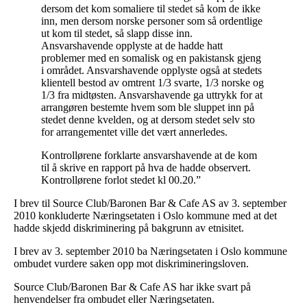
dersom det kom somaliere til stedet så kom de ikke
inn, men dersom norske personer som så ordentlige
ut kom til stedet, så slapp disse inn.
Ansvarshavende opplyste at de hadde hatt
problemer med en somalisk og en pakistansk gjeng
i området. Ansvarshavende opplyste også at stedets
klientell bestod av omtrent 1/3 svarte, 1/3 norske og
1/3 fra midtøsten. Ansvarshavende ga uttrykk for at
arrangøren bestemte hvem som ble sluppet inn på
stedet denne kvelden, og at dersom stedet selv sto
for arrangementet ville det vært annerledes.
Kontrollørene forklarte ansvarshavende at de kom
til å skrive en rapport på hva de hadde observert.
Kontrollørene forlot stedet kl 00.20.”
I brev til Source Club/Baronen Bar & Cafe AS av 3. september
2010 konkluderte Næringsetaten i Oslo kommune med at det
hadde skjedd diskriminering på bakgrunn av etnisitet.
I brev av 3. september 2010 ba Næringsetaten i Oslo kommune
ombudet vurdere saken opp mot diskrimineringsloven.
Source Club/Baronen Bar & Cafe AS har ikke svart på
henvendelser fra ombudet eller Næringsetaten.