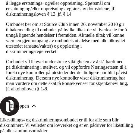
å ilegge erstatnings- og/eller oppreisning. Spørsmål om
erstatning og/eller oppreisning avgjøres av domstolene, jf.
diskrimineringsloven § 13, jf. § 14.
Ombudet ber om at Source Club innen 26. november 2010 gir
tilbakemelding til ombudet på hvilke tiltak de vil iverksette for å
unngå lignende hendelser i fremtiden. Aktuelle tiltak vil kunne
være en gjennomgang av ombudets uttalelse med alle tilknyttet
utestedet (ansatte/vakter) og opplæring i
diskrimineringsregelverket.
Ombudet vil likevel understreke viktigheten av å slå hardt ned
på diskriminering i utelivet, og vil oppfordre Næringsetaten til å
foreta nye kontroller på utesteder der det tidligere har blitt påvist
diskriminering. Dersom nye kontroller viser diskriminering bør
man vurdere om dette skal få konsekvenser for skjenkebevilling,
jf. alkoholloven § 1-8.
Til toppen
Likestillings- og diskrimineringsombudet er til for alle som blir
diskriminert. Vi veileder om lovverket og er en pådriver for likestilling
på alle samfunnsområder.