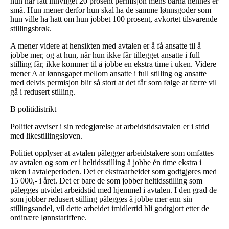
hun har fått innvilget 20 prosent permisjon mens barna hennes er
små. Hun mener derfor hun skal ha de samme lønnsgoder som
hun ville ha hatt om hun jobbet 100 prosent, avkortet tilsvarende
stillingsbrøk.
A mener videre at hensikten med avtalen er å få ansatte til å
jobbe mer, og at hun, når hun ikke får tillegget ansatte i full
stilling får, ikke kommer til å jobbe en ekstra time i uken. Videre
mener A at lønnsgapet mellom ansatte i full stilling og ansatte
med delvis permisjon blir så stort at det får som følge at færre vil
gå i redusert stilling.
B politidistrikt
Politiet avviser i sin redegjørelse at arbeidstidsavtalen er i strid
med likestillingsloven.
Politiet opplyser at avtalen pålegger arbeidstakere som omfattes
av avtalen og som er i heltidsstilling å jobbe én time ekstra i
uken i avtaleperioden. Det er ekstraarbeidet som godtgjøres med
15 000,- i året. Det er bare de som jobber heltidsstilling som
pålegges utvidet arbeidstid med hjemmel i avtalen. I den grad de
som jobber redusert stilling pålegges å jobbe mer enn sin
stillingsandel, vil dette arbeidet imidlertid bli godtgjort etter de
ordinære lønnstariffene.