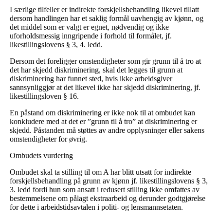
I særlige tilfeller er indirekte forskjellsbehandling likevel tillatt
dersom handlingen har et saklig formål uavhengig av kjønn, og
det middel som er valgt er egnet, nødvendig og ikke
uforholdsmessig inngripende i forhold til formålet, jf.
likestillingslovens § 3, 4. ledd.
Dersom det foreligger omstendigheter som gir grunn til å tro at
det har skjedd diskriminering, skal det legges til grunn at
diskriminering har funnet sted, hvis ikke arbeidsgiver
sannsynliggjør at det likevel ikke har skjedd diskriminering, jf.
likestillingsloven § 16.
En påstand om diskriminering er ikke nok til at ombudet kan
konkludere med at det er ”grunn til å tro” at diskriminering er
skjedd. Påstanden må støttes av andre opplysninger eller sakens
omstendigheter for øvrig.
Ombudets vurdering
Ombudet skal ta stilling til om A har blitt utsatt for indirekte
forskjellsbehandling på grunn av kjønn jf. likestillingslovens § 3,
3. ledd fordi hun som ansatt i redusert stilling ikke omfattes av
bestemmelsene om pålagt ekstraarbeid og derunder godtgjørelse
for dette i arbeidstidsavtalen i politi- og lensmannsetaten.