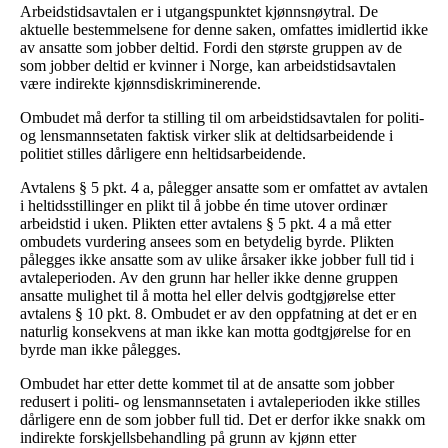
Arbeidstidsavtalen er i utgangspunktet kjønnsnøytral. De
aktuelle bestemmelsene for denne saken, omfattes imidlertid ikke
av ansatte som jobber deltid. Fordi den største gruppen av de
som jobber deltid er kvinner i Norge, kan arbeidstidsavtalen
være indirekte kjønnsdiskriminerende.
Ombudet må derfor ta stilling til om arbeidstidsavtalen for politi-
og lensmannsetaten faktisk virker slik at deltidsarbeidende i
politiet stilles dårligere enn heltidsarbeidende.
Avtalens § 5 pkt. 4 a, pålegger ansatte som er omfattet av avtalen
i heltidsstillinger en plikt til å jobbe én time utover ordinær
arbeidstid i uken. Plikten etter avtalens § 5 pkt. 4 a må etter
ombudets vurdering ansees som en betydelig byrde. Plikten
pålegges ikke ansatte som av ulike årsaker ikke jobber full tid i
avtaleperioden. Av den grunn har heller ikke denne gruppen
ansatte mulighet til å motta hel eller delvis godtgjørelse etter
avtalens § 10 pkt. 8. Ombudet er av den oppfatning at det er en
naturlig konsekvens at man ikke kan motta godtgjørelse for en
byrde man ikke pålegges.
Ombudet har etter dette kommet til at de ansatte som jobber
redusert i politi- og lensmannsetaten i avtaleperioden ikke stilles
dårligere enn de som jobber full tid. Det er derfor ikke snakk om
indirekte forskjellsbehandling på grunn av kjønn etter