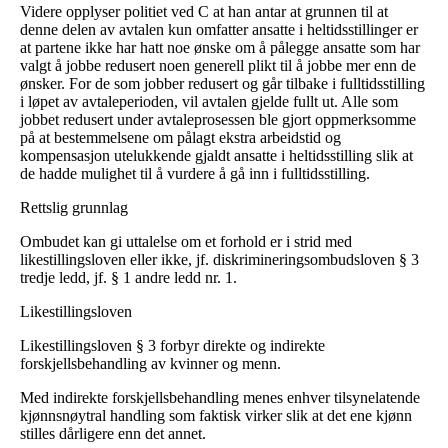
Videre opplyser politiet ved C at han antar at grunnen til at
denne delen av avtalen kun omfatter ansatte i heltidsstillinger er
at partene ikke har hatt noe ønske om å pålegge ansatte som har
valgt å jobbe redusert noen generell plikt til å jobbe mer enn de
ønsker. For de som jobber redusert og går tilbake i fulltidsstilling
i løpet av avtaleperioden, vil avtalen gjelde fullt ut. Alle som
jobbet redusert under avtaleprosessen ble gjort oppmerksomme
på at bestemmelsene om pålagt ekstra arbeidstid og
kompensasjon utelukkende gjaldt ansatte i heltidsstilling slik at
de hadde mulighet til å vurdere å gå inn i fulltidsstilling.
Rettslig grunnlag
Ombudet kan gi uttalelse om et forhold er i strid med
likestillingsloven eller ikke, jf. diskrimineringsombudsloven § 3
tredje ledd, jf. § 1 andre ledd nr. 1.
Likestillingsloven
Likestillingsloven § 3 forbyr direkte og indirekte
forskjellsbehandling av kvinner og menn.
Med indirekte forskjellsbehandling menes enhver tilsynelatende
kjønnsnøytral handling som faktisk virker slik at det ene kjønn
stilles dårligere enn det annet.