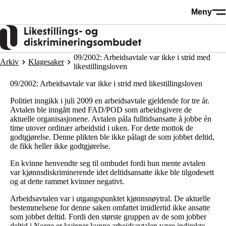
Hopp
Meny
til
hovedinnhold
09/2002: Arbeidsavtale var ikke i strid med
Arkiv
Klagesaker
likestillingsloven
09/2002: Arbeidsavtale var ikke i strid med likestillingsloven
Politiet inngikk i juli 2009 en arbeidsavtale gjeldende for tre år.
Avtalen ble inngått med FAD/POD som arbeidsgivere de
aktuelle organisasjonene. Avtalen påla fulltidsansatte å jobbe én
time utover ordinær arbeidstid i uken. For dette mottok de
godtgjørelse. Denne plikten ble ikke pålagt de som jobbet deltid,
de fikk heller ikke godtgjørelse.
En kvinne henvendte seg til ombudet fordi hun mente avtalen
var kjønnsdiskriminerende idet deltidsansatte ikke ble tilgodesett
og at dette rammet kvinner negativt.
Arbeidsavtalen var i utgangspunktet kjønnsnøytral. De aktuelle
bestemmelsene for denne saken omfattet imidlertid ikke ansatte
som jobbet deltid. Fordi den største gruppen av de som jobber
deltid i Norge er kvinner kunne arbeidsavtalen være indirekte