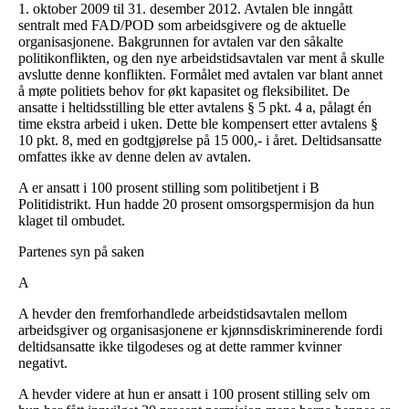
1. oktober 2009 til 31. desember 2012. Avtalen ble inngått
sentralt med FAD/POD som arbeidsgivere og de aktuelle
organisasjonene. Bakgrunnen for avtalen var den såkalte
politikonflikten, og den nye arbeidstidsavtalen var ment å skulle
avslutte denne konflikten. Formålet med avtalen var blant annet
å møte politiets behov for økt kapasitet og fleksibilitet. De
ansatte i heltidsstilling ble etter avtalens § 5 pkt. 4 a, pålagt én
time ekstra arbeid i uken. Dette ble kompensert etter avtalens §
10 pkt. 8, med en godtgjørelse på 15 000,- i året. Deltidsansatte
omfattes ikke av denne delen av avtalen.
A er ansatt i 100 prosent stilling som politibetjent i B
Politidistrikt. Hun hadde 20 prosent omsorgspermisjon da hun
klaget til ombudet.
Partenes syn på saken
A
A hevder den fremforhandlede arbeidstidsavtalen mellom
arbeidsgiver og organisasjonene er kjønnsdiskriminerende fordi
deltidsansatte ikke tilgodeses og at dette rammer kvinner
negativt.
A hevder videre at hun er ansatt i 100 prosent stilling selv om