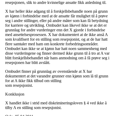
resepsjonen, slik to andre kvinnelige ansatte fikk anledning til.
X har heller ikke adgang til å forskjellsbehandle noen på grunn
av kjønn i forbindelse med at de ansatte får mulighet til å prøve
seg i andre stillinger, eller på andre måter som kan få betydning
for karriere og utvikling. Ombudet kan likevel ikke se at det er
grunnlag for andre vurderinger enn det X gjorde i forbindelse
med ansettelsesprosessen. X har dokumentert at de ikke anså A
som kvalifisert for en stilling som resepsjonist, og at de har hatt
flere samtaler med ham om konkrete forbedringsområder.
Ombudet kan ikke se at kjønn har hatt noen sammenheng med
disse vurderingene og finner dermed ikke grunn til å tro at A var
blitt forskjellsbehandlet når hans anmodning om å få prøve seg i
resepsjonen har blitt avslått.
Ombudet finner på grunnlag av ovenstående at X har
dokumentert at det varandre grunner enn kjønn som lå til grunn
for at A ikke fikk tilbud om stilling
som resepsjonist.
Konklusjon
X handlet ikke i strid med diskrimineringsloven § 4 ved ikke å
tilby A en stilling som resepsjonist.