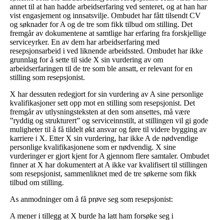
annet til at han hadde arbeidserfaring ved senteret, og at han har
vist engasjement og innsatsvilje. Ombudet har fått tilsendt CV
og søknader for A og de tre som fikk tilbud om stilling. Det
fremgår av dokumentene at samtlige har erfaring fra forskjellige
serviceyrker. En av dem har arbeidserfaring med
resepsjonsarbeid i ved liknende arbeidssted. Ombudet har ikke
grunnlag for å sette til side X sin vurdering av om
arbeidserfaringen til de tre som ble ansatt, er relevant for en
stilling som resepsjonist.
X har dessuten redegjort for sin vurdering av A sine personlige
kvalifikasjoner sett opp mot en stilling som resepsjonist. Det
fremgår av utlysningsteksten at den som ansettes, må være
”ryddig og strukturert” og serviceinnstilt, at stillingen vil gi gode
muligheter til å få tildelt økt ansvar og føre til videre bygging av
karriere i X. Etter X sin vurdering, har ikke A de nødvendige
personlige kvalifikasjonene som er nødvendig. X sine
vurderinger er gjort kjent for A gjennom flere samtaler. Ombudet
finner at X har dokumentert at A ikke var kvalifisert til stillingen
som resepsjonist, sammenliknet med de tre søkerne som fikk
tilbud om stilling.
As anmodninger om å få prøve seg som resepsjonist:
A mener i tillegg at X burde ha latt ham forsøke seg i