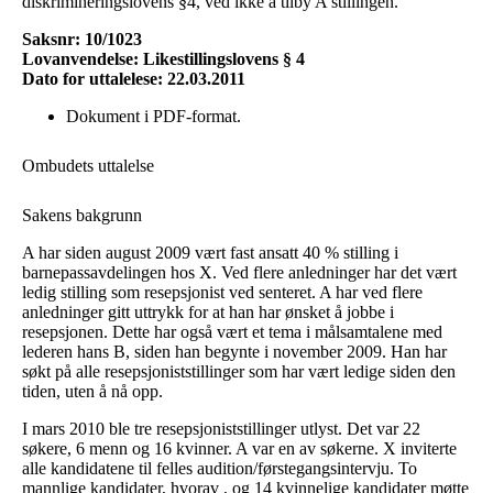
diskrimineringslovens §4, ved ikke å tilby A stillingen.
Saksnr: 10/1023
Lovanvendelse: Likestillingslovens § 4
Dato for uttalelese: 22.03.2011
Dokument i PDF-format
.
Ombudets uttalelse
Sakens bakgrunn
A har siden august 2009 vært fast ansatt 40 % stilling i
barnepassavdelingen hos X. Ved flere anledninger har det vært
ledig stilling som resepsjonist ved senteret. A har ved flere
anledninger gitt uttrykk for at han har ønsket å jobbe i
resepsjonen. Dette har også vært et tema i målsamtalene med
lederen hans B, siden han begynte i november 2009. Han har
søkt på alle resepsjoniststillinger som har vært ledige siden den
tiden, uten å nå opp.
I mars 2010 ble tre resepsjoniststillinger utlyst. Det var 22
søkere, 6 menn og 16 kvinner. A var en av søkerne. X inviterte
alle kandidatene til felles audition/førstegangsintervju. To
mannlige kandidater, hvorav , og 14 kvinnelige kandidater møtte