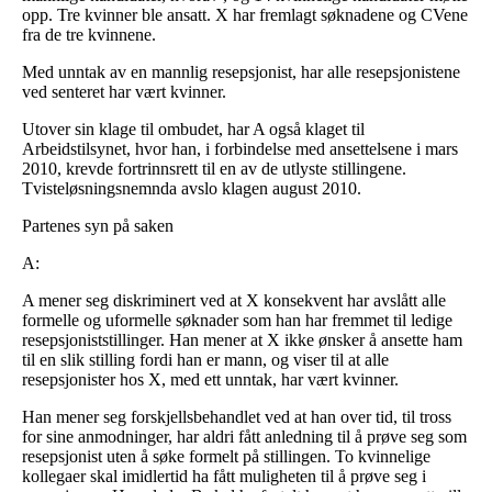
opp. Tre kvinner ble ansatt. X har fremlagt søknadene og CVene
fra de tre kvinnene.
Med unntak av en mannlig resepsjonist, har alle resepsjonistene
ved senteret har vært kvinner.
Utover sin klage til ombudet, har A også klaget til
Arbeidstilsynet, hvor han, i forbindelse med ansettelsene i mars
2010, krevde fortrinnsrett til en av de utlyste stillingene.
Tvisteløsningsnemnda avslo klagen august 2010.
Partenes syn på saken
A:
A mener seg diskriminert ved at X konsekvent har avslått alle
formelle og uformelle søknader som han har fremmet til ledige
resepsjoniststillinger. Han mener at X ikke ønsker å ansette ham
til en slik stilling fordi han er mann, og viser til at alle
resepsjonister hos X, med ett unntak, har vært kvinner.
Han mener seg forskjellsbehandlet ved at han over tid, til tross
for sine anmodninger, har aldri fått anledning til å prøve seg som
resepsjonist uten å søke formelt på stillingen. To kvinnelige
kollegaer skal imidlertid ha fått muligheten til å prøve seg i