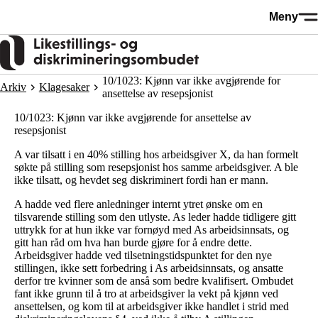
Hopp
Meny
til
hovedinnhold
10/1023: Kjønn var ikke avgjørende for
Arkiv
Klagesaker
ansettelse av resepsjonist
10/1023: Kjønn var ikke avgjørende for ansettelse av
resepsjonist
A var tilsatt i en 40% stilling hos arbeidsgiver X, da han formelt
søkte på stilling som resepsjonist hos samme arbeidsgiver. A ble
ikke tilsatt, og hevdet seg diskriminert fordi han er mann.
A hadde ved flere anledninger internt ytret ønske om en
tilsvarende stilling som den utlyste. As leder hadde tidligere gitt
uttrykk for at hun ikke var fornøyd med As arbeidsinnsats, og
gitt han råd om hva han burde gjøre for å endre dette.
Arbeidsgiver hadde ved tilsetningstidspunktet for den nye
stillingen, ikke sett forbedring i As arbeidsinnsats, og ansatte
derfor tre kvinner som de anså som bedre kvalifisert. Ombudet
fant ikke grunn til å tro at arbeidsgiver la vekt på kjønn ved
ansettelsen, og kom til at arbeidsgiver ikke handlet i strid med