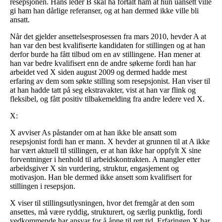
resepsjonen. Hans leder B skal ha fortalt ham at hun uansett ville
gi ham han dårlige referanser, og at han dermed ikke ville bli
ansatt.
Når det gjelder ansettelsesprosessen fra mars 2010, hevder A at
han var den best kvalifiserte kandidaten for stillingen og at han
derfor burde ha fått tilbud om en av stillingene. Han mener at
han var bedre kvalifisert enn de andre søkerne fordi han har
arbeidet ved X siden august 2009 og dermed hadde mest
erfaring av dem som søkte stilling som resepsjonist. Han viser til
at han hadde tatt på seg ekstravakter, vist at han var flink og
fleksibel, og fått positiv tilbakemelding fra andre ledere ved X.
X:
X avviser As påstander om at han ikke ble ansatt som
resepsjonist fordi han er mann. X hevder at grunnen til at A ikke
har vært aktuell til stillingen, er at han ikke har oppfylt X sine
forventninger i henhold til arbeidskontrakten. A mangler etter
arbeidsgiver X sin vurdering, struktur, engasjement og
motivasjon. Han ble dermed ikke ansett som kvalifisert for
stillingen i resepsjon.
X viser til stillingsutlysningen, hvor det fremgår at den som
ansettes, må være ryddig, strukturert, og særlig punktlig, fordi
vedkommende har ansvar for å åpne til rett tid. Erfaringen X har