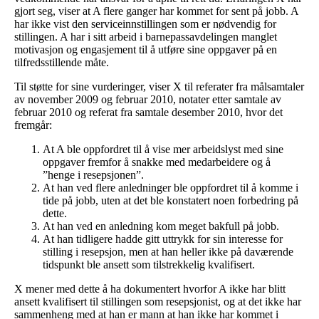
gjort seg, viser at A flere ganger har kommet for sent på jobb. A
har ikke vist den serviceinnstillingen som er nødvendig for
stillingen. A har i sitt arbeid i barnepassavdelingen manglet
motivasjon og engasjement til å utføre sine oppgaver på en
tilfredsstillende måte.
Til støtte for sine vurderinger, viser X til referater fra målsamtaler
av november 2009 og februar 2010, notater etter samtale av
februar 2010 og referat fra samtale desember 2010, hvor det
fremgår:
At A ble oppfordret til å vise mer arbeidslyst med sine
oppgaver fremfor å snakke med medarbeidere og å
”henge i resepsjonen”.
At han ved flere anledninger ble oppfordret til å komme i
tide på jobb, uten at det ble konstatert noen forbedring på
dette.
At han ved en anledning kom meget bakfull på jobb.
At han tidligere hadde gitt uttrykk for sin interesse for
stilling i resepsjon, men at han heller ikke på daværende
tidspunkt ble ansett som tilstrekkelig kvalifisert.
X mener med dette å ha dokumentert hvorfor A ikke har blitt
ansett kvalifisert til stillingen som resepsjonist, og at det ikke har
sammenheng med at han er mann at han ikke har kommet i