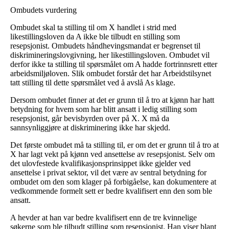
Ombudets vurdering
Ombudet skal ta stilling til om X handlet i strid med
likestillingsloven da A ikke ble tilbudt en stilling som
resepsjonist. Ombudets håndhevingsmandat er begrenset til
diskrimineringslovgivning, her likestillingsloven. Ombudet vil
derfor ikke ta stilling til spørsmålet om A hadde fortrinnsrett etter
arbeidsmiljøloven. Slik ombudet forstår det har Arbeidstilsynet
tatt stilling til dette spørsmålet ved å avslå As klage.
Dersom ombudet finner at det er grunn til å tro at kjønn har hatt
betydning for hvem som har blitt ansatt i ledig stilling som
resepsjonist, går bevisbyrden over på X. X må da
sannsynliggjøre at diskriminering ikke har skjedd.
Det første ombudet må ta stilling til, er om det er grunn til å tro at
X har lagt vekt på kjønn ved ansettelse av resepsjonist. Selv om
det ulovfestede kvalifikasjonsprinsippet ikke gjelder ved
ansettelse i privat sektor, vil det være av sentral betydning for
ombudet om den som klager på forbigåelse, kan dokumentere at
vedkommende formelt sett er bedre kvalifisert enn den som ble
ansatt.
A hevder at han var bedre kvalifisert enn de tre kvinnelige
søkerne som ble tilbudt stilling som resepsjonist. Han viser blant