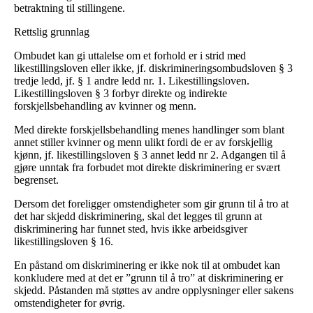
betraktning til stillingene.
Rettslig grunnlag
Ombudet kan gi uttalelse om et forhold er i strid med
likestillingsloven eller ikke, jf. diskrimineringsombudsloven § 3
tredje ledd, jf. § 1 andre ledd nr. 1. Likestillingsloven.
Likestillingsloven § 3 forbyr direkte og indirekte
forskjellsbehandling av kvinner og menn.
Med direkte forskjellsbehandling menes handlinger som blant
annet stiller kvinner og menn ulikt fordi de er av forskjellig
kjønn, jf. likestillingsloven § 3 annet ledd nr 2. Adgangen til å
gjøre unntak fra forbudet mot direkte diskriminering er svært
begrenset.
Dersom det foreligger omstendigheter som gir grunn til å tro at
det har skjedd diskriminering, skal det legges til grunn at
diskriminering har funnet sted, hvis ikke arbeidsgiver
likestillingsloven § 16.
En påstand om diskriminering er ikke nok til at ombudet kan
konkludere med at det er ”grunn til å tro” at diskriminering er
skjedd. Påstanden må støttes av andre opplysninger eller sakens
omstendigheter for øvrig.