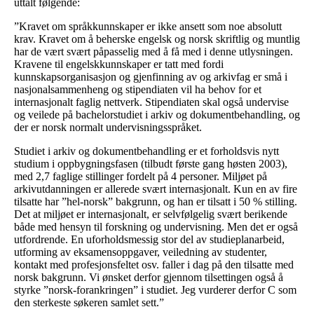
uttalt følgende:
”Kravet om språkkunnskaper er ikke ansett som noe absolutt
krav. Kravet om å beherske engelsk og norsk skriftlig og muntlig
har de vært svært påpasselig med å få med i denne utlysningen.
Kravene til engelskkunnskaper er tatt med fordi
kunnskapsorganisasjon og gjenfinning av og arkivfag er små i
nasjonalsammenheng og stipendiaten vil ha behov for et
internasjonalt faglig nettverk. Stipendiaten skal også undervise
og veilede på bachelorstudiet i arkiv og dokumentbehandling, og
der er norsk normalt undervisningsspråket.
Studiet i arkiv og dokumentbehandling er et forholdsvis nytt
studium i oppbygningsfasen (tilbudt første gang høsten 2003),
med 2,7 faglige stillinger fordelt på 4 personer. Miljøet på
arkivutdanningen er allerede svært internasjonalt. Kun en av fire
tilsatte har ”hel-norsk” bakgrunn, og han er tilsatt i 50 % stilling.
Det at miljøet er internasjonalt, er selvfølgelig svært berikende
både med hensyn til forskning og undervisning. Men det er også
utfordrende. En uforholdsmessig stor del av studieplanarbeid,
utforming av eksamensoppgaver, veiledning av studenter,
kontakt med profesjonsfeltet osv. faller i dag på den tilsatte med
norsk bakgrunn. Vi ønsket derfor gjennom tilsettingen også å
styrke ”norsk-forankringen” i studiet. Jeg vurderer derfor C som
den sterkeste søkeren samlet sett.”