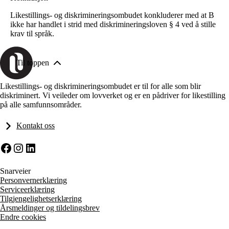
Likestillings- og diskrimineringsombudet konkluderer med at B
ikke har handlet i strid med diskrimineringsloven § 4 ved å stille
krav til språk.
Til toppen
Likestillings- og diskrimineringsombudet er til for alle som blir
diskriminert. Vi veileder om lovverket og er en pådriver for likestilling
på alle samfunnsområder.
Kontakt oss
Facebook
Instagram
LinkedIn
Snarveier
Personvernerklæring
Serviceerklæring
Tilgjengelighetserklæring
Årsmeldinger og tildelingsbrev
Endre cookies