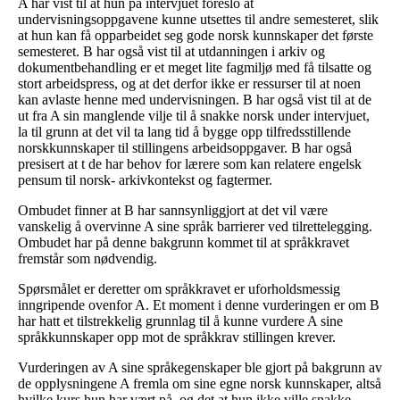
A har vist til at hun på intervjuet foreslo at
undervisningsoppgavene kunne utsettes til andre semesteret, slik
at hun kan få opparbeidet seg gode norsk kunnskaper det første
semesteret. B har også vist til at utdanningen i arkiv og
dokumentbehandling er et meget lite fagmiljø med få tilsatte og
stort arbeidspress, og at det derfor ikke er ressurser til at noen
kan avlaste henne med undervisningen. B har også vist til at de
ut fra A sin manglende vilje til å snakke norsk under intervjuet,
la til grunn at det vil ta lang tid å bygge opp tilfredsstillende
norskkunnskaper til stillingens arbeidsoppgaver. B har også
presisert at t de har behov for lærere som kan relatere engelsk
pensum til norsk- arkivkontekst og fagtermer.
Ombudet finner at B har sannsynliggjort at det vil være
vanskelig å overvinne A sine språk barrierer ved tilrettelegging.
Ombudet har på denne bakgrunn kommet til at språkkravet
fremstår som nødvendig.
Spørsmålet er deretter om språkkravet er uforholdsmessig
inngripende ovenfor A. Et moment i denne vurderingen er om B
har hatt et tilstrekkelig grunnlag til å kunne vurdere A sine
språkkunnskaper opp mot de språkkrav stillingen krever.
Vurderingen av A sine språkegenskaper ble gjort på bakgrunn av
de opplysningene A fremla om sine egne norsk kunnskaper, altså
hvilke kurs hun har vært på, og det at hun ikke ville snakke