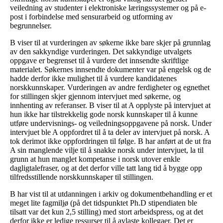
veiledning av studenter i elektroniske læringssystemer og på e-
post i forbindelse med sensurarbeid og utforming av
begrunnelser.
B viser til at vurderingen av søkerne ikke bare skjer på grunnlag
av den sakkyndige vurderingen. Det sakkyndige utvalgets
oppgave er begrenset til å vurdere det innsendte skriftlige
materialet. Søkernes innsendte dokumenter var på engelsk og de
hadde derfor ikke mulighet til å vurdere kandidatenes
norskkunnskaper. Vurderingen av andre ferdigheter og egnethet
for stillingen skjer gjennom intervjuet med søkerne, og
innhenting av referanser. B viser til at A opplyste på intervjuet at
hun ikke har tilstrekkelig gode norsk kunnskaper til å kunne
utføre undervisnings- og veiledningsoppgavene på norsk. Under
intervjuet ble A oppfordret til å ta deler av intervjuet på norsk. A
tok derimot ikke oppfordringen til følge. B har anført at de ut fra
A sin manglende vilje til å snakke norsk under intervjuet, la til
grunn at hun manglet kompetanse i norsk utover enkle
dagligtalefraser, og at det derfor ville tatt lang tid å bygge opp
tilfredsstillende norskkunnskaper til stillingen.
B har vist til at utdanningen i arkiv og dokumentbehandling er et
meget lite fagmiljø (på det tidspunktet Ph.D stipendiaten ble
tilsatt var det kun 2,5 stilling) med stort arbeidspress, og at det
derfor ikke er ledige ressurser til å avlaste kollegaer. Det er