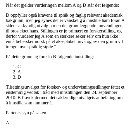
Når det gjelder vurderingen mellom A og D står det følgende:
D oppfyller også kravene til språk og faglig relevant akademisk
bakgrunn, men jeg synes det er vanskelig å innstille ham foran A
siden sakkyndig utvalg har en del grunnleggende innvendinger
til prosjektet hans. Stillingen er jo primært en forskerstilling, og
derfor vurderer jeg A som en sterkere søker selv om hun ikke
ennå behersker norsk på et akseptabelt nivå og av den grunn vil
trenge mye språklig støtte.”
På dette grunnlag foreslo B følgende innstilling:
C
A
D
Tilsettingsutvalget for forsker- og undervisningsstillinger fattet et
enstemmig vedtak i tråd med innstillingen den 24. september
2010. B fravek dermed det sakkyndige utvalgets anbefaling om
å innstille som nummer 1.
Partenes syn på saken
A: