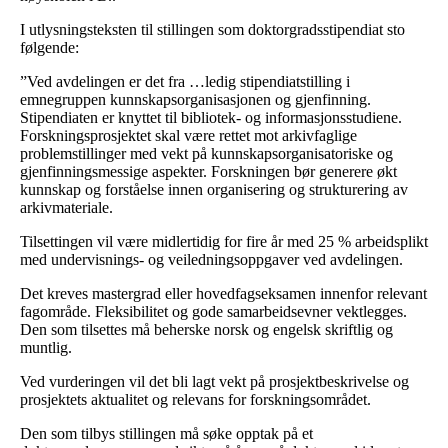
I utlysningsteksten til stillingen som doktorgradsstipendiat sto
følgende:
”Ved avdelingen er det fra …ledig stipendiatstilling i
emnegruppen kunnskapsorganisasjonen og gjenfinning.
Stipendiaten er knyttet til bibliotek- og informasjonsstudiene.
Forskningsprosjektet skal være rettet mot arkivfaglige
problemstillinger med vekt på kunnskapsorganisatoriske og
gjenfinningsmessige aspekter. Forskningen bør generere økt
kunnskap og forståelse innen organisering og strukturering av
arkivmateriale.
Tilsettingen vil være midlertidig for fire år med 25 % arbeidsplikt
med undervisnings- og veiledningsoppgaver ved avdelingen.
Det kreves mastergrad eller hovedfagseksamen innenfor relevant
fagområde. Fleksibilitet og gode samarbeidsevner vektlegges.
Den som tilsettes må beherske norsk og engelsk skriftlig og
muntlig.
Ved vurderingen vil det bli lagt vekt på prosjektbeskrivelse og
prosjektets aktualitet og relevans for forskningsområdet.
Den som tilbys stillingen må søke opptak på et