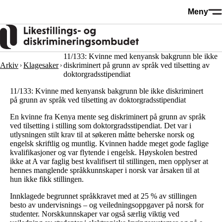
Hopp
Meny
til
hovedinnhold
11/133: Kvinne med kenyansk bakgrunn ble ikke
Arkiv
Klagesaker
diskriminert på grunn av språk ved tilsetting av
doktorgradsstipendiat
11/133: Kvinne med kenyansk bakgrunn ble ikke diskriminert
på grunn av språk ved tilsetting av doktorgradsstipendiat
En kvinne fra Kenya mente seg diskriminert på grunn av språk
ved tilsetting i stilling som doktorgradsstipendiat. Det var i
utlysningen stilt krav til at søkeren måtte beherske norsk og
engelsk skriftlig og muntlig. Kvinnen hadde meget gode faglige
kvalifikasjoner og var flytende i engelsk. Høyskolen bestred
ikke at A var faglig best kvalifisert til stillingen, men opplyser at
hennes manglende språkkunnskaper i norsk var årsaken til at
hun ikke fikk stillingen.
Innklagede begrunnet språkkravet med at 25 % av stillingen
besto av undervisnings – og veiledningsoppgaver på norsk for
studenter. Norskkunnskaper var også særlig viktig ved