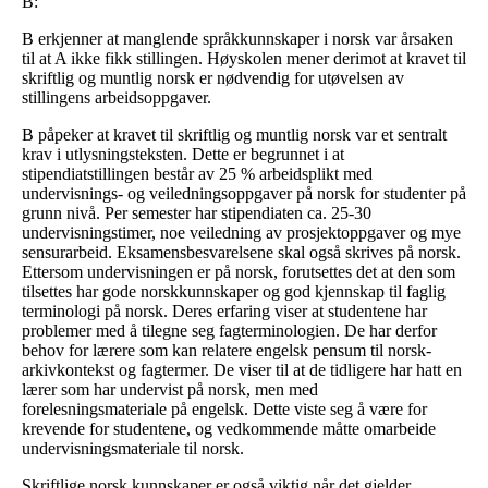
B:
B erkjenner at manglende språkkunnskaper i norsk var årsaken
til at A ikke fikk stillingen. Høyskolen mener derimot at kravet til
skriftlig og muntlig norsk er nødvendig for utøvelsen av
stillingens arbeidsoppgaver.
B påpeker at kravet til skriftlig og muntlig norsk var et sentralt
krav i utlysningsteksten. Dette er begrunnet i at
stipendiatstillingen består av 25 % arbeidsplikt med
undervisnings- og veiledningsoppgaver på norsk for studenter på
grunn nivå. Per semester har stipendiaten ca. 25-30
undervisningstimer, noe veiledning av prosjektoppgaver og mye
sensurarbeid. Eksamensbesvarelsene skal også skrives på norsk.
Ettersom undervisningen er på norsk, forutsettes det at den som
tilsettes har gode norskkunnskaper og god kjennskap til faglig
terminologi på norsk. Deres erfaring viser at studentene har
problemer med å tilegne seg fagterminologien. De har derfor
behov for lærere som kan relatere engelsk pensum til norsk-
arkivkontekst og fagtermer. De viser til at de tidligere har hatt en
lærer som har undervist på norsk, men med
forelesningsmateriale på engelsk. Dette viste seg å være for
krevende for studentene, og vedkommende måtte omarbeide
undervisningsmateriale til norsk.
Skriftlige norsk kunnskaper er også viktig når det gjelder