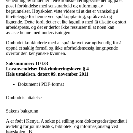
veiledning av studenter i elektroniske læringssystemer og på e-
post i forbindelse med sensurarbeid og utforming av
begrunnelser. Høyskolen viste videre til at det er vanskelig å
tilrettelegge for henne ved språkopplæring, språkvask og
lignende. Dette fordi det er et lite fagmiljø med få tilsatte og stort
arbeidspress, og det er derfor ikke ressurser til at noen kan
avlaste henne med undervisningen.
Ombudet konkluderte med at språkkravet var nødvendig for å
oppnå et saklig formål og ikke uforholdsmessig inngripende
overfor den kenyanske kvinnen.
Saksnummer: 11/133
Lovanvendelse: Diskrimineringsloven § 4
Hele uttalelsen, datert 09. november 2011
Dokument i PDF-format
Ombudets uttalelse
Sakens bakgrunn
A er født i Kenya. A søkte på stilling som doktorgradsstipendiat i
avdeling for journalistikk, bibliotek- og informasjonsfag ved
høyskolen i B..