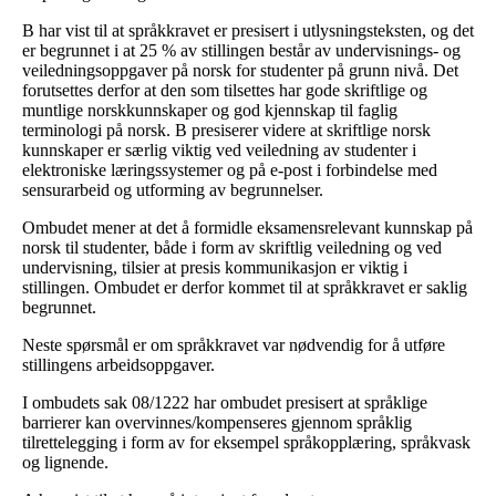
B har vist til at språkkravet er presisert i utlysningsteksten, og det
er begrunnet i at 25 % av stillingen består av undervisnings- og
veiledningsoppgaver på norsk for studenter på grunn nivå. Det
forutsettes derfor at den som tilsettes har gode skriftlige og
muntlige norskkunnskaper og god kjennskap til faglig
terminologi på norsk. B presiserer videre at skriftlige norsk
kunnskaper er særlig viktig ved veiledning av studenter i
elektroniske læringssystemer og på e-post i forbindelse med
sensurarbeid og utforming av begrunnelser.
Ombudet mener at det å formidle eksamensrelevant kunnskap på
norsk til studenter, både i form av skriftlig veiledning og ved
undervisning, tilsier at presis kommunikasjon er viktig i
stillingen. Ombudet er derfor kommet til at språkkravet er saklig
begrunnet.
Neste spørsmål er om språkkravet var nødvendig for å utføre
stillingens arbeidsoppgaver.
I ombudets sak 08/1222 har ombudet presisert at språklige
barrierer kan overvinnes/kompenseres gjennom språklig
tilrettelegging i form av for eksempel språkopplæring, språkvask
og lignende.