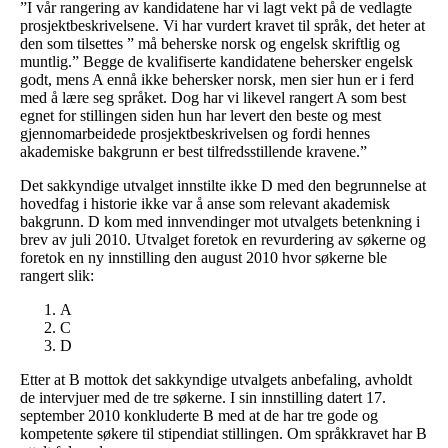
”I vår rangering av kandidatene har vi lagt vekt på de vedlagte
prosjektbeskrivelsene. Vi har vurdert kravet til språk, det heter at
den som tilsettes ” må beherske norsk og engelsk skriftlig og
muntlig.” Begge de kvalifiserte kandidatene behersker engelsk
godt, mens A ennå ikke behersker norsk, men sier hun er i ferd
med å lære seg språket. Dog har vi likevel rangert A som best
egnet for stillingen siden hun har levert den beste og mest
gjennomarbeidede prosjektbeskrivelsen og fordi hennes
akademiske bakgrunn er best tilfredsstillende kravene.”
Det sakkyndige utvalget innstilte ikke D med den begrunnelse at
hovedfag i historie ikke var å anse som relevant akademisk
bakgrunn. D kom med innvendinger mot utvalgets betenkning i
brev av juli 2010. Utvalget foretok en revurdering av søkerne og
foretok en ny innstilling den august 2010 hvor søkerne ble
rangert slik:
A
C
D
Etter at B mottok det sakkyndige utvalgets anbefaling, avholdt
de intervjuer med de tre søkerne. I sin innstilling datert 17.
september 2010 konkluderte B med at de har tre gode og
kompetente søkere til stipendiat stillingen. Om språkkravet har B