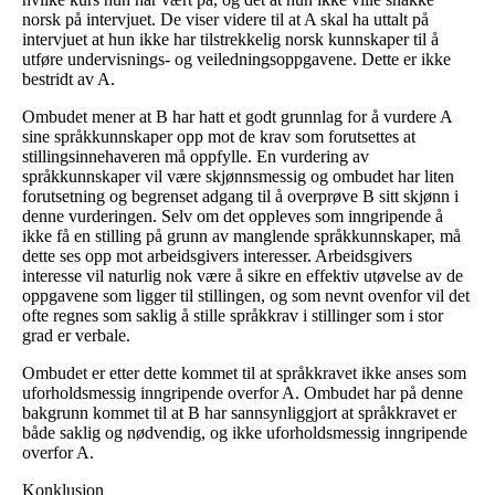
norsk på intervjuet. De viser videre til at A skal ha uttalt på
intervjuet at hun ikke har tilstrekkelig norsk kunnskaper til å
utføre undervisnings- og veiledningsoppgavene. Dette er ikke
bestridt av A.
Ombudet mener at B har hatt et godt grunnlag for å vurdere A
sine språkkunnskaper opp mot de krav som forutsettes at
stillingsinnehaveren må oppfylle. En vurdering av
språkkunnskaper vil være skjønnsmessig og ombudet har liten
forutsetning og begrenset adgang til å overprøve B sitt skjønn i
denne vurderingen. Selv om det oppleves som inngripende å
ikke få en stilling på grunn av manglende språkkunnskaper, må
dette ses opp mot arbeidsgivers interesser. Arbeidsgivers
interesse vil naturlig nok være å sikre en effektiv utøvelse av de
oppgavene som ligger til stillingen, og som nevnt ovenfor vil det
ofte regnes som saklig å stille språkkrav i stillinger som i stor
grad er verbale.
Ombudet er etter dette kommet til at språkkravet ikke anses som
uforholdsmessig inngripende overfor A. Ombudet har på denne
bakgrunn kommet til at B har sannsynliggjort at språkkravet er
både saklig og nødvendig, og ikke uforholdsmessig inngripende
overfor A.
Konklusjon