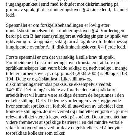
i utgangspunktet i strid med forbudet mot diskriminering på
grunn av språk, jf. diskrimineringsloven § 4 første ledd, jf. annet
ledd.
Spørsmålet er om forskjellsbehandlingen er lovlig etter
unntaksbestemmelsen i diskrimineringsloven § 4. Vurderingen
beror på om B har sannsynliggjort at vektleggingen av språk var
nødvendig for å oppnå et saklig formål og ikke uforholdsmessig
inngripende ovenfor A, jf. diskrimineringsloven § 4 fjerde ledd.
Første spørsmål er om det var saklig å stille krav til språk.
Forarbeidene til diskrimineringsloven konstaterer at krav om
språkkunnskaper kan være både saklige og nødvendige i mange
tilfeller i arbeidslivet. jf. ot.prp.nr.33 (2004-2005) s. 90 og s.103-
104. Dette er også slått fast i Likestillings- og
diskrimineringsnemndas praksis, se eksempelvis vedtak
14/2007. Det fremgår videre av forarbeidene at språkkrav i
arbeidslivet vil kunne være saklige dersom de begrunnes i den
enkelte stilling. Det vil i denne vurderingen være avgjørende
hvor sentralt språket er i forhold til utøvelsen av arbeidet i den
konkrete stillingen. Jo mer verbal og utadrettet en jobb er, jo mer
relevant vil det være å legge vekt på språket. Departementet har
videre fremhevet at språklige barrierer i en del mindre verbale
yrker kan overvinnes ved bruk av engelsk eller ved å benytte
tospråklige kolleger som tolker.