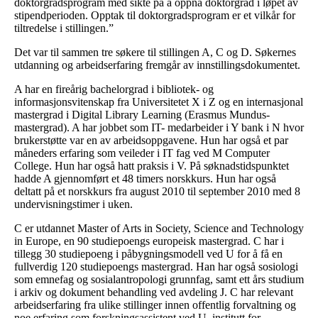
doktorgradsprogram med sikte på å oppnå doktorgrad i løpet av
stipendperioden. Opptak til doktorgradsprogram er et vilkår for
tiltredelse i stillingen.”
Det var til sammen tre søkere til stillingen A, C og D. Søkernes
utdanning og arbeidserfaring fremgår av innstillingsdokumentet.
A har en fireårig bachelorgrad i bibliotek- og
informasjonsvitenskap fra Universitetet X i Z og en internasjonal
mastergrad i Digital Library Learning (Erasmus Mundus-
mastergrad). A har jobbet som IT- medarbeider i Y bank i N hvor
brukerstøtte var en av arbeidsoppgavene. Hun har også et par
måneders erfaring som veileder i IT fag ved M Computer
College. Hun har også hatt praksis i V. På søknadstidspunktet
hadde A gjennomført et 48 timers norskkurs. Hun har også
deltatt på et norskkurs fra august 2010 til september 2010 med 8
undervisningstimer i uken.
C er utdannet Master of Arts in Society, Science and Technology
in Europe, en 90 studiepoengs europeisk mastergrad. C har i
tillegg 30 studiepoeng i påbygningsmodell ved U for å få en
fullverdig 120 studiepoengs mastergrad. Han har også sosiologi
som emnefag og sosialantropologi grunnfag, samt ett års studium
i arkiv og dokument behandling ved avdeling J. C har relevant
arbeidserfaring fra ulike stillinger innen offentlig forvaltning og
noe erfaring som forskningsassistent ved U, institutt for