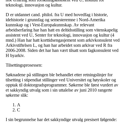
teknologi, innovasjon og kultur.
D er utdannet cand. philol. fra U med hovedfag i historie,
idehistorie i grunnfag og semesteremne i Nord-Amerika
kunnskap og i Vest-Europakunnskap. Av relevant
arbeidserfaring har han hatt en deltidsstilling som vitenskapelig
assistent ved U, Senter for teknologi, innovasjon og kultur (4
mnd.) Han har hatt korttidsengasjement som arkivkonsulent ved
Arkivstiftelsen L, og han har arbeidet som arkivar ved R fra
2006-2008. Siden det har han vært tilsatt som fagkonsulent ved
H byarkiv.
Tilsettingsprosessen:
Søknadene på stillingen ble behandlet etter retningslinjer for
tilsetting i stipendiat stillinger ved Universitet og høyskoler og
opptak til doktorgradsprogrammer. Søkerne ble først vurdert av
et sakkyndig utvalg som i sin uttalelse av juni 2010 rangerte
søkerne slik:
A
C
I sin begrunnelse har det sakkyndige utvalg presisert følgende: