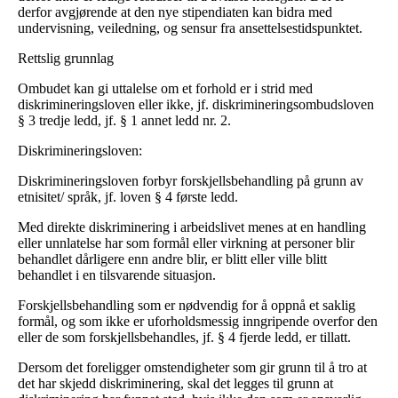
derfor avgjørende at den nye stipendiaten kan bidra med
undervisning, veiledning, og sensur fra ansettelsestidspunktet.
Rettslig grunnlag
Ombudet kan gi uttalelse om et forhold er i strid med
diskrimineringsloven eller ikke, jf. diskrimineringsombudsloven
§ 3 tredje ledd, jf. § 1 annet ledd nr. 2.
Diskrimineringsloven:
Diskrimineringsloven forbyr forskjellsbehandling på grunn av
etnisitet/ språk, jf. loven § 4 første ledd.
Med direkte diskriminering i arbeidslivet menes at en handling
eller unnlatelse har som formål eller virkning at personer blir
behandlet dårligere enn andre blir, er blitt eller ville blitt
behandlet i en tilsvarende situasjon.
Forskjellsbehandling som er nødvendig for å oppnå et saklig
formål, og som ikke er uforholdsmessig inngripende overfor den
eller de som forskjellsbehandles, jf. § 4 fjerde ledd, er tillatt.
Dersom det foreligger omstendigheter som gir grunn til å tro at
det har skjedd diskriminering, skal det legges til grunn at