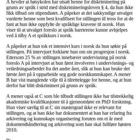
A hevder at høsykolen har utsatt henne for diskriminering på
grunn av språk i strid med diskrimineringsloven § 4, da hun ikke
fikk tilbud om stipendiatet. A påpeker at det sakkyndige utvalget
vurderte henne som best kvalifisert for stillingen til tross for at de
fant at hun ikke oppfylte de språklige kravene til norsk. Hun
viser til at utvalget foreslo at språk barrierene kunne avhjelpes
ved å tilby A et språkkurs i norsk.
A påpeker at hun tok et intensivt kurs i norsk da hun søkte på
stillingen. På intervjuet forklarte hun om sin progresjon i norsk.
Ettersom 25 % av stillingen innebærer undervisning på norsk
foreslo A på intervjuet at hun først involveres i undervisnings- og
veiledningsarbeidet fra det andre året, slik at hun kan bruke det
første året på å opparbeide seg gode norskkunnskaper. A mener
B har vist manglende vilje til å tilrettelegge for henne, og at hun
derfor har blitt diskriminert på grunn av språk.
A mener også at C som ble tilbudt stillingen ikke har tilstrekkelig
akademiske kvalifikasjoner til å gjennomføre en PhD forskning.
Hun viser særlig til at C sin mastergrad ikke er relevant for
stillingen, og at han ikke har dokumentert at han har erfaring fra
arkivering og kunnskaps organisering foruten om et år med
dokumenthåndtering og arkivering som han skal fullføre høsten
2010.