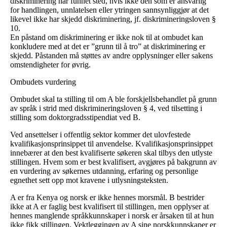
diskriminering har funnet sted, hvis ikke den som er ansvarlig
for handlingen, unnlatelsen eller ytringen sannsynliggjør at det
likevel ikke har skjedd diskriminering, jf. diskrimineringsloven §
10.
En påstand om diskriminering er ikke nok til at ombudet kan
konkludere med at det er ”grunn til å tro” at diskriminering er
skjedd. Påstanden må støttes av andre opplysninger eller sakens
omstendigheter for øvrig.
Ombudets vurdering
Ombudet skal ta stilling til om A ble forskjellsbehandlet på grunn
av språk i strid med diskrimineringsloven § 4, ved tilsetting i
stilling som doktorgradsstipendiat ved B.
Ved ansettelser i offentlig sektor kommer det ulovfestede
kvalifikasjonsprinsippet til anvendelse. Kvalifikasjonsprinsippet
innebærer at den best kvalifiserte søkeren skal tilbys den utlyste
stillingen. Hvem som er best kvalifisert, avgjøres på bakgrunn av
en vurdering av søkernes utdanning, erfaring og personlige
egnethet sett opp mot kravene i utlysningsteksten.
A er fra Kenya og norsk er ikke hennes morsmål. B bestrider
ikke at A er faglig best kvalifisert til stillingen, men opplyser at
hennes manglende språkkunnskaper i norsk er årsaken til at hun
ikke fikk stillingen. Vektleggingen av A sine norskkunnskaper er