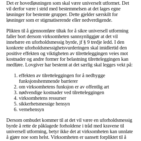
Det er hovedløsningen som skal være universelt utformet. Det
vil derfor være i strid med bestemmelsen at det lages egne
løsninger for bestemte grupper. Dette gjelder særskilt for
løsninger som er stigmatiserende eller nedverdigende.
Plikten til å gjennomføre tiltak for å sikre universell utforming
faller bort dersom virksomheten sannsynliggjør at det vil
innebære en uforholdsmessig byrde, jf § 9 tredje ledd. I den
konkrete uforholdsmessighetsvurderingen skal imidlertid den
positive effekten og viktigheten av tilretteleggingen veies mot
kostnader og andre former for belastning tilretteleggingen kan
medføre. Lovgiver har bestemt at det særlig skal legges vekt på:
effekten av tilretteleggingen for å nedbygge
funksjonshemmende barrierer
om virksomhetens funksjon er av offentlig art
nødvendige kostnader ved tilretteleggingen
virksomhetens ressurser
sikkerhetsmessige hensyn
vernehensyn
Dersom ombudet kommer til at det vil være en uforholdsmessig
byrde å rette de påklagede forholdene i tråd med kravene til
universell utforming, betyr ikke det at virksomheten kan unnlate
å gjøre noe som helst. Virksomheten er uansett forpliktet til å