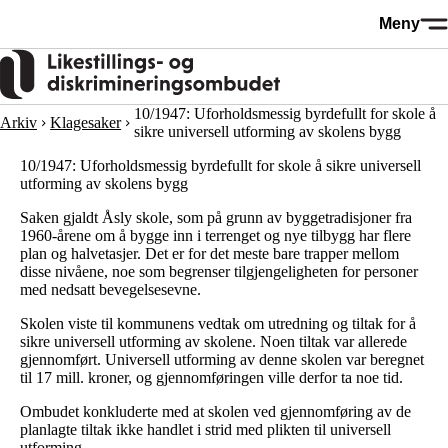
Hopp
Meny
til
hovedinnhold
10/1947: Uforholdsmessig byrdefullt for skole å
Arkiv
Klagesaker
sikre universell utforming av skolens bygg
10/1947: Uforholdsmessig byrdefullt for skole å sikre universell
utforming av skolens bygg
Saken gjaldt Åsly skole, som på grunn av byggetradisjoner fra
1960-årene om å bygge inn i terrenget og nye tilbygg har flere
plan og halvetasjer. Det er for det meste bare trapper mellom
disse nivåene, noe som begrenser tilgjengeligheten for personer
med nedsatt bevegelsesevne.
Skolen viste til kommunens vedtak om utredning og tiltak for å
sikre universell utforming av skolene. Noen tiltak var allerede
gjennomført. Universell utforming av denne skolen var beregnet
til 17 mill. kroner, og gjennomføringen ville derfor ta noe tid.
Ombudet konkluderte med at skolen ved gjennomføring av de
planlagte tiltak ikke handlet i strid med plikten til universell
utforming.