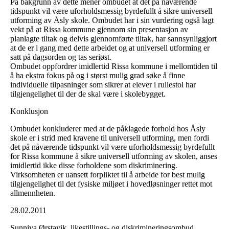
På bakgrunn av dette mener ombudet at det på nåværende
tidspunkt vil være uforholdsmessig byrdefullt å sikre universell
utforming av Åsly skole. Ombudet har i sin vurdering også lagt
vekt på at Rissa kommune gjennom sin presentasjon av
planlagte tiltak og delvis gjennomførte tiltak, har sannsynliggjort
at de er i gang med dette arbeidet og at universell utforming er
satt på dagsorden og tas seriøst.
Ombudet oppfordrer imidlertid Rissa kommune i mellomtiden til
å ha ekstra fokus på og i størst mulig grad søke å finne
individuelle tilpasninger som sikrer at elever i rullestol har
tilgjengelighet til der de skal være i skolebygget.
Konklusjon
Ombudet konkluderer med at de påklagede forhold hos Åsly
skole er i strid med kravene til universell utforming, men fordi
det på nåværende tidspunkt vil være uforholdsmessig byrdefullt
for Rissa kommune å sikre universell utforming av skolen, anses
imidlertid ikke disse forholdene som diskriminering.
Virksomheten er uansett forpliktet til å arbeide for best mulig
tilgjengelighet til det fysiske miljøet i hovedløsninger rettet mot
allmennheten.
28.02.2011
Sunniva Ørstavik, likestillings- og diskrimineringsombud.