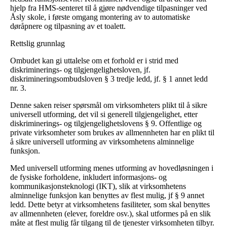
hjelp fra HMS-senteret til å gjøre nødvendige tilpasninger ved
Åsly skole, i første omgang montering av to automatiske
døråpnere og tilpasning av et toalett.
Rettslig grunnlag
Ombudet kan gi uttalelse om et forhold er i strid med
diskriminerings- og tilgjengelighetsloven, jf.
diskrimineringsombudsloven § 3 tredje ledd, jf. § 1 annet ledd
nr. 3.
Denne saken reiser spørsmål om virksomheters plikt til å sikre
universell utforming, det vil si generell tilgjengelighet, etter
diskriminerings- og tilgjengelighetslovens § 9. Offentlige og
private virksomheter som brukes av allmennheten har en plikt til
å sikre universell utforming av virksomhetens alminnelige
funksjon.
Med universell utforming menes utforming av hovedløsningen i
de fysiske forholdene, inkludert informasjons- og
kommunikasjonsteknologi (IKT), slik at virksomhetens
alminnelige funksjon kan benyttes av flest mulig, jf § 9 annet
ledd. Dette betyr at virksomhetens fasiliteter, som skal benyttes
av allmennheten (elever, foreldre osv.), skal utformes på en slik
måte at flest mulig får tilgang til de tjenester virksomheten tilbyr.