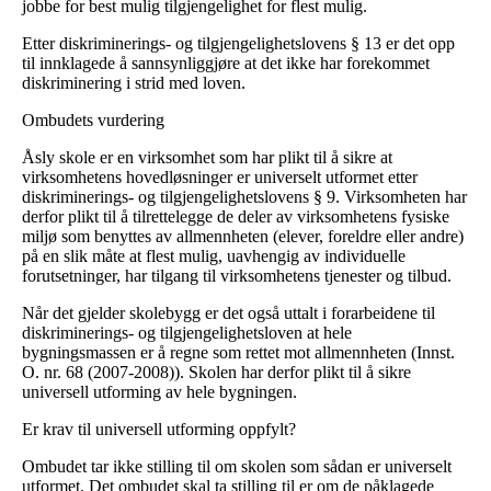
jobbe for best mulig tilgjengelighet for flest mulig.
Etter diskriminerings- og tilgjengelighetslovens § 13 er det opp
til innklagede å sannsynliggjøre at det ikke har forekommet
diskriminering i strid med loven.
Ombudets vurdering
Åsly skole er en virksomhet som har plikt til å sikre at
virksomhetens hovedløsninger er universelt utformet etter
diskriminerings- og tilgjengelighetslovens § 9. Virksomheten har
derfor plikt til å tilrettelegge de deler av virksomhetens fysiske
miljø som benyttes av allmennheten (elever, foreldre eller andre)
på en slik måte at flest mulig, uavhengig av individuelle
forutsetninger, har tilgang til virksomhetens tjenester og tilbud.
Når det gjelder skolebygg er det også uttalt i forarbeidene til
diskriminerings- og tilgjengelighetsloven at hele
bygningsmassen er å regne som rettet mot allmennheten (Innst.
O. nr. 68 (2007-2008)). Skolen har derfor plikt til å sikre
universell utforming av hele bygningen.
Er krav til universell utforming oppfylt?
Ombudet tar ikke stilling til om skolen som sådan er universelt
utformet. Det ombudet skal ta stilling til er om de påklagede