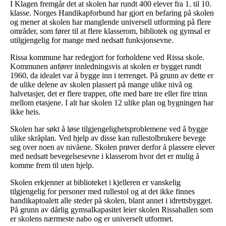
I Klagen fremgår det at skolen har rundt 400 elever fra 1. til 10.
klasse. Norges Handikapforbund har gjort en befaring på skolen
og mener at skolen har manglende universell utforming på flere
områder, som fører til at flere klasserom, bibliotek og gymsal er
utilgjengelig for mange med nedsatt funksjonsevne.
Rissa kommune har redegjort for forholdene ved Rissa skole.
Kommunen anfører innledningsvis at skolen er bygget rundt
1960, da idealet var å bygge inn i terrenget. På grunn av dette er
de ulike delene av skolen plassert på mange ulike nivå og
halvetasjer, det er flere trapper, ofte med bare tre eller fire trinn
mellom etasjene. I alt har skolen 12 ulike plan og bygningen har
ikke heis.
Skolen har søkt å løse tilgjengelighetsproblemene ved å bygge
ulike skråplan. Ved hjelp av disse kan rullestolbrukere bevege
seg over noen av nivåene. Skolen prøver derfor å plassere elever
med nedsatt bevegelsesevne i klasserom hvor det er mulig å
komme frem til uten hjelp.
Skolen erkjenner at biblioteket i kjelleren er vanskelig
tilgjengelig for personer med rullestol og at det ikke finnes
handikaptoalett alle steder på skolen, blant annet i idrettsbygget.
På grunn av dårlig gymsalkapasitet leier skolen Rissahallen som
er skolens nærmeste nabo og er universelt utformet.