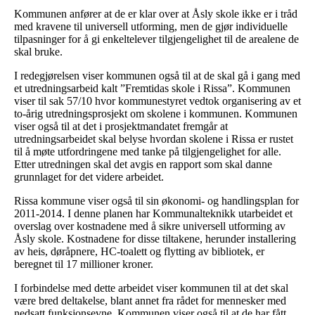
Kommunen anfører at de er klar over at Åsly skole ikke er i tråd
med kravene til universell utforming, men de gjør individuelle
tilpasninger for å gi enkeltelever tilgjengelighet til de arealene de
skal bruke.
I redegjørelsen viser kommunen også til at de skal gå i gang med
et utredningsarbeid kalt ”Fremtidas skole i Rissa”. Kommunen
viser til sak 57/10 hvor kommunestyret vedtok organisering av et
to-årig utredningsprosjekt om skolene i kommunen. Kommunen
viser også til at det i prosjektmandatet fremgår at
utredningsarbeidet skal belyse hvordan skolene i Rissa er rustet
til å møte utfordringene med tanke på tilgjengelighet for alle.
Etter utredningen skal det avgis en rapport som skal danne
grunnlaget for det videre arbeidet.
Rissa kommune viser også til sin økonomi- og handlingsplan for
2011-2014. I denne planen har Kommunalteknikk utarbeidet et
overslag over kostnadene med å sikre universell utforming av
Åsly skole. Kostnadene for disse tiltakene, herunder installering
av heis, døråpnere, HC-toalett og flytting av bibliotek, er
beregnet til 17 millioner kroner.
I forbindelse med dette arbeidet viser kommunen til at det skal
være bred deltakelse, blant annet fra rådet for mennesker med
nedsatt funksjonsevne. Kommunen viser også til at de har fått