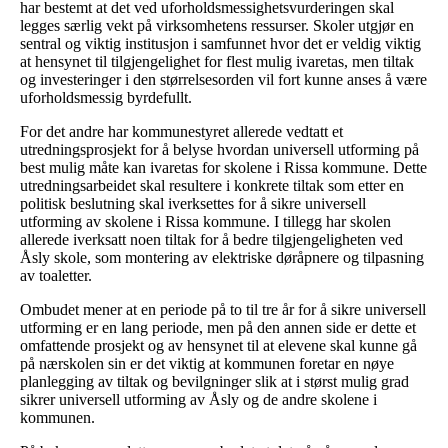
har bestemt at det ved uforholdsmessighetsvurderingen skal
legges særlig vekt på virksomhetens ressurser. Skoler utgjør en
sentral og viktig institusjon i samfunnet hvor det er veldig viktig
at hensynet til tilgjengelighet for flest mulig ivaretas, men tiltak
og investeringer i den størrelsesorden vil fort kunne anses å være
uforholdsmessig byrdefullt.
For det andre har kommunestyret allerede vedtatt et
utredningsprosjekt for å belyse hvordan universell utforming på
best mulig måte kan ivaretas for skolene i Rissa kommune. Dette
utredningsarbeidet skal resultere i konkrete tiltak som etter en
politisk beslutning skal iverksettes for å sikre universell
utforming av skolene i Rissa kommune. I tillegg har skolen
allerede iverksatt noen tiltak for å bedre tilgjengeligheten ved
Åsly skole, som montering av elektriske døråpnere og tilpasning
av toaletter.
Ombudet mener at en periode på to til tre år for å sikre universell
utforming er en lang periode, men på den annen side er dette et
omfattende prosjekt og av hensynet til at elevene skal kunne gå
på nærskolen sin er det viktig at kommunen foretar en nøye
planlegging av tiltak og bevilgninger slik at i størst mulig grad
sikrer universell utforming av Åsly og de andre skolene i
kommunen.