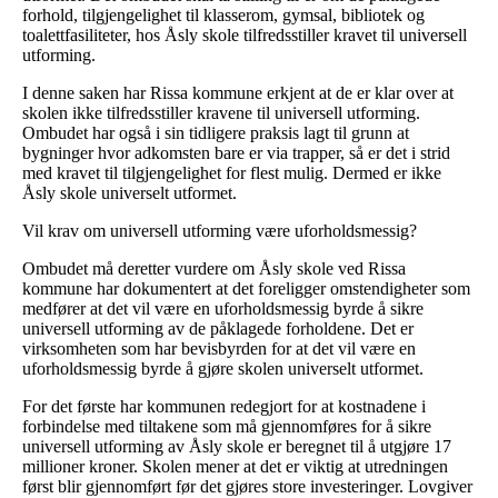
forhold, tilgjengelighet til klasserom, gymsal, bibliotek og
toalettfasiliteter, hos Åsly skole tilfredsstiller kravet til universell
utforming.
I denne saken har Rissa kommune erkjent at de er klar over at
skolen ikke tilfredsstiller kravene til universell utforming.
Ombudet har også i sin tidligere praksis lagt til grunn at
bygninger hvor adkomsten bare er via trapper, så er det i strid
med kravet til tilgjengelighet for flest mulig. Dermed er ikke
Åsly skole universelt utformet.
Vil krav om universell utforming være uforholdsmessig?
Ombudet må deretter vurdere om Åsly skole ved Rissa
kommune har dokumentert at det foreligger omstendigheter som
medfører at det vil være en uforholdsmessig byrde å sikre
universell utforming av de påklagede forholdene. Det er
virksomheten som har bevisbyrden for at det vil være en
uforholdsmessig byrde å gjøre skolen universelt utformet.
For det første har kommunen redegjort for at kostnadene i
forbindelse med tiltakene som må gjennomføres for å sikre
universell utforming av Åsly skole er beregnet til å utgjøre 17
millioner kroner. Skolen mener at det er viktig at utredningen
først blir gjennomført før det gjøres store investeringer. Lovgiver