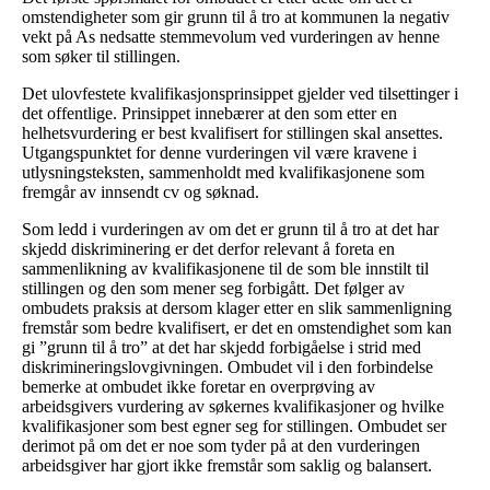
omstendigheter som gir grunn til å tro at kommunen la negativ
vekt på As nedsatte stemmevolum ved vurderingen av henne
som søker til stillingen.
Det ulovfestete kvalifikasjonsprinsippet gjelder ved tilsettinger i
det offentlige. Prinsippet innebærer at den som etter en
helhetsvurdering er best kvalifisert for stillingen skal ansettes.
Utgangspunktet for denne vurderingen vil være kravene i
utlysningsteksten, sammenholdt med kvalifikasjonene som
fremgår av innsendt cv og søknad.
Som ledd i vurderingen av om det er grunn til å tro at det har
skjedd diskriminering er det derfor relevant å foreta en
sammenlikning av kvalifikasjonene til de som ble innstilt til
stillingen og den som mener seg forbigått. Det følger av
ombudets praksis at dersom klager etter en slik sammenligning
fremstår som bedre kvalifisert, er det en omstendighet som kan
gi ”grunn til å tro” at det har skjedd forbigåelse i strid med
diskrimineringslovgivningen. Ombudet vil i den forbindelse
bemerke at ombudet ikke foretar en overprøving av
arbeidsgivers vurdering av søkernes kvalifikasjoner og hvilke
kvalifikasjoner som best egner seg for stillingen. Ombudet ser
derimot på om det er noe som tyder på at den vurderingen
arbeidsgiver har gjort ikke fremstår som saklig og balansert.