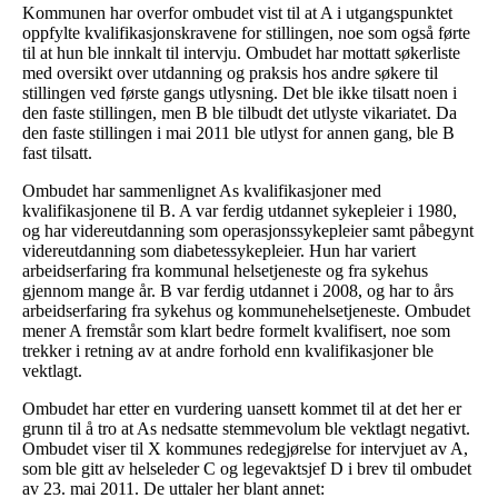
Kommunen har overfor ombudet vist til at A i utgangspunktet
oppfylte kvalifikasjonskravene for stillingen, noe som også førte
til at hun ble innkalt til intervju. Ombudet har mottatt søkerliste
med oversikt over utdanning og praksis hos andre søkere til
stillingen ved første gangs utlysning. Det ble ikke tilsatt noen i
den faste stillingen, men B ble tilbudt det utlyste vikariatet. Da
den faste stillingen i mai 2011 ble utlyst for annen gang, ble B
fast tilsatt.
Ombudet har sammenlignet As kvalifikasjoner med
kvalifikasjonene til B. A var ferdig utdannet sykepleier i 1980,
og har videreutdanning som operasjonssykepleier samt påbegynt
videreutdanning som diabetessykepleier. Hun har variert
arbeidserfaring fra kommunal helsetjeneste og fra sykehus
gjennom mange år. B var ferdig utdannet i 2008, og har to års
arbeidserfaring fra sykehus og kommunehelsetjeneste. Ombudet
mener A fremstår som klart bedre formelt kvalifisert, noe som
trekker i retning av at andre forhold enn kvalifikasjoner ble
vektlagt.
Ombudet har etter en vurdering uansett kommet til at det her er
grunn til å tro at As nedsatte stemmevolum ble vektlagt negativt.
Ombudet viser til X kommunes redegjørelse for intervjuet av A,
som ble gitt av helseleder C og legevaktsjef D i brev til ombudet
av 23. mai 2011. De uttaler her blant annet: