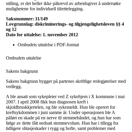
stilling, er det heller ikke påkrevd av arbeidsgiver å undersøke
mulighetene for individuell tilrettelegging.
Saksnummer: 11/149
Lovgrunnlag: diskriminerings- og tilgjengelighetsloven §§ 4
og 12
Dato for uttalelse: 1. november 2012
Ombudets uttalelse i PDF-format
Ombudets uttalelse
Sakens bakgrunn
Sakens bakgrunn bygger på partenes skriftlige redegjørelser med
vedlegg.
A ble ansatt som sykepleier ved Z sykehjem i X kommune i mai
2007. I april 2008 fikk hun diagnosen kreft i
skjoldbruskkjertelen, og ble sykemeldt. Hun ble operert for
kreftsykdommen i juni samme år. Under operasjonen ble A
påført en skade på en nerve til stemmebåndet, og hun har som
følge av dette fått nedsatt stemmevolum. Hun har i tillegg fra
tidligere slitasjeskader i rygg og hofte, samt problemer med