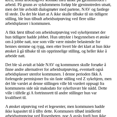
arbeid. På grunn av sykdommens forløp ble gjeninntreden utsatt,
men det ble avholdt dialogmøter med partene, NAV og fastlege
til stede. Da det ble klart at A ikke skulle tilbake til sin tidligere
stilling, ble hun tilbudt arbeidsutprøving ved flere ulike
arbeidsplasser i kommunen.
A fikk først tilbud om arbeidsutprøving ved sykehjemmet der
hun tidligere hadde jobbet. Hun uttrykte i begynnelsen et ønske
om å jobbe natt, noe som ville være mindre belastende for
hennes stemme og rygg, men etter hvert ble det klart at hun ikke
ønsket å gå tilbake til sin opprinnelige stilling, og heller ikke å
arbeide natt.
Det ble så avtalt at både NAV og kommunen skulle forsøke å
finne andre alternativer for arbeidsutprøving, eventuelt også
arbeidsplasser utenfor kommunen. I denne perioden fikk A
forlengede permisjoner fra sin faste stilling ved Z sykehjem, men
det ble varslet at denne stillingen ville bli vurdert oppsagt fra
kommunens side når maksdato for sykefravær ble nådd. Dette
ville i tilfelle gi A fortrinnsrett til andre stillinger hun var
kvalifisert til.
A ønsket utprøving ved et legesenter, men kommunen hadde
ikke kapasitet til å tilby dette. Kommunen tilbød imidlertid
arbeidsutprøving ved Rusenheten, noe A avslo fordi hun ikke