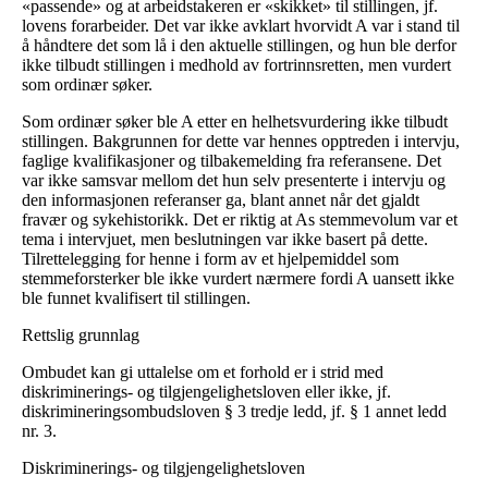
«passende» og at arbeidstakeren er «skikket» til stillingen, jf.
lovens forarbeider. Det var ikke avklart hvorvidt A var i stand til
å håndtere det som lå i den aktuelle stillingen, og hun ble derfor
ikke tilbudt stillingen i medhold av fortrinnsretten, men vurdert
som ordinær søker.
Som ordinær søker ble A etter en helhetsvurdering ikke tilbudt
stillingen. Bakgrunnen for dette var hennes opptreden i intervju,
faglige kvalifikasjoner og tilbakemelding fra referansene. Det
var ikke samsvar mellom det hun selv presenterte i intervju og
den informasjonen referanser ga, blant annet når det gjaldt
fravær og sykehistorikk. Det er riktig at As stemmevolum var et
tema i intervjuet, men beslutningen var ikke basert på dette.
Tilrettelegging for henne i form av et hjelpemiddel som
stemmeforsterker ble ikke vurdert nærmere fordi A uansett ikke
ble funnet kvalifisert til stillingen.
Rettslig grunnlag
Ombudet kan gi uttalelse om et forhold er i strid med
diskriminerings- og tilgjengelighetsloven eller ikke, jf.
diskrimineringsombudsloven § 3 tredje ledd, jf. § 1 annet ledd
nr. 3.
Diskriminerings- og tilgjengelighetsloven