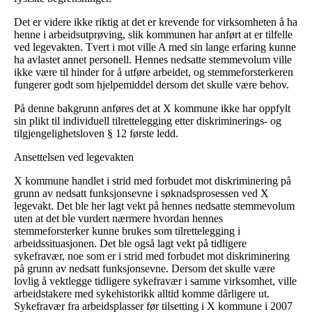
Det er videre ikke riktig at det er krevende for virksomheten å ha
henne i arbeidsutprøving, slik kommunen har anført at er tilfelle
ved legevakten. Tvert i mot ville A med sin lange erfaring kunne
ha avlastet annet personell. Hennes nedsatte stemmevolum ville
ikke være til hinder for å utføre arbeidet, og stemmeforsterkeren
fungerer godt som hjelpemiddel dersom det skulle være behov.
På denne bakgrunn anføres det at X kommune ikke har oppfylt
sin plikt til individuell tilrettelegging etter diskriminerings- og
tilgjengelighetsloven § 12 første ledd.
Ansettelsen ved legevakten
X kommune handlet i strid med forbudet mot diskriminering på
grunn av nedsatt funksjonsevne i søknadsprosessen ved X
legevakt. Det ble her lagt vekt på hennes nedsatte stemmevolum
uten at det ble vurdert nærmere hvordan hennes
stemmeforsterker kunne brukes som tilrettelegging i
arbeidssituasjonen. Det ble også lagt vekt på tidligere
sykefravær, noe som er i strid med forbudet mot diskriminering
på grunn av nedsatt funksjonsevne. Dersom det skulle være
lovlig å vektlegge tidligere sykefravær i samme virksomhet, ville
arbeidstakere med sykehistorikk alltid komme dårligere ut.
Sykefravær fra arbeidsplasser før tilsetting i X kommune i 2007