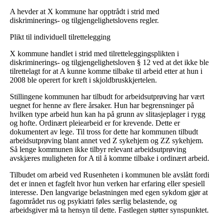
A hevder at X kommune har opptrådt i strid med
diskriminerings- og tilgjengelighetslovens regler.
Plikt til individuell tilrettelegging
X kommune handlet i strid med tilretteleggingsplikten i
diskriminerings- og tilgjengelighetsloven § 12 ved at det ikke ble
tilrettelagt for at A kunne komme tilbake til arbeid etter at hun i
2008 ble operert for kreft i skjoldbruskkjertelen.
Stillingene kommunen har tilbudt for arbeidsutprøving har vært
uegnet for henne av flere årsaker. Hun har begrensninger på
hvilken type arbeid hun kan ha på grunn av slitasjeplager i rygg
og hofte. Ordinært pleiearbeid er for krevende. Dette er
dokumentert av lege. Til tross for dette har kommunen tilbudt
arbeidsutprøving blant annet ved Z sykehjem og ZZ sykehjem.
Så lenge kommunen ikke tilbyr relevant arbeidsutprøving
avskjæres muligheten for A til å komme tilbake i ordinært arbeid.
Tilbudet om arbeid ved Rusenheten i kommunen ble avslått fordi
det er innen et fagfelt hvor hun verken har erfaring eller spesiell
interesse. Den langvarige belastningen med egen sykdom gjør at
fagområdet rus og psykiatri føles særlig belastende, og
arbeidsgiver må ta hensyn til dette. Fastlegen støtter synspunktet.