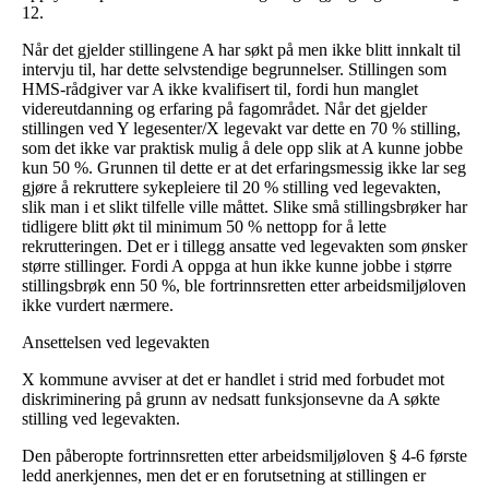
12.
Når det gjelder stillingene A har søkt på men ikke blitt innkalt til
intervju til, har dette selvstendige begrunnelser. Stillingen som
HMS-rådgiver var A ikke kvalifisert til, fordi hun manglet
videreutdanning og erfaring på fagområdet. Når det gjelder
stillingen ved Y legesenter/X legevakt var dette en 70 % stilling,
som det ikke var praktisk mulig å dele opp slik at A kunne jobbe
kun 50 %. Grunnen til dette er at det erfaringsmessig ikke lar seg
gjøre å rekruttere sykepleiere til 20 % stilling ved legevakten,
slik man i et slikt tilfelle ville måttet. Slike små stillingsbrøker har
tidligere blitt økt til minimum 50 % nettopp for å lette
rekrutteringen. Det er i tillegg ansatte ved legevakten som ønsker
større stillinger. Fordi A oppga at hun ikke kunne jobbe i større
stillingsbrøk enn 50 %, ble fortrinnsretten etter arbeidsmiljøloven
ikke vurdert nærmere.
Ansettelsen ved legevakten
X kommune avviser at det er handlet i strid med forbudet mot
diskriminering på grunn av nedsatt funksjonsevne da A søkte
stilling ved legevakten.
Den påberopte fortrinnsretten etter arbeidsmiljøloven § 4-6 første
ledd anerkjennes, men det er en forutsetning at stillingen er