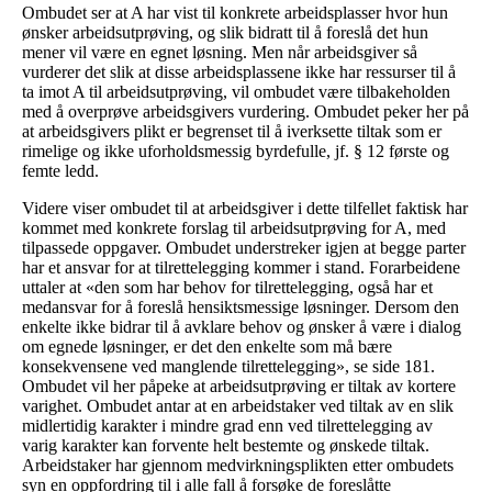
Ombudet ser at A har vist til konkrete arbeidsplasser hvor hun
ønsker arbeidsutprøving, og slik bidratt til å foreslå det hun
mener vil være en egnet løsning. Men når arbeidsgiver så
vurderer det slik at disse arbeidsplassene ikke har ressurser til å
ta imot A til arbeidsutprøving, vil ombudet være tilbakeholden
med å overprøve arbeidsgivers vurdering. Ombudet peker her på
at arbeidsgivers plikt er begrenset til å iverksette tiltak som er
rimelige og ikke uforholdsmessig byrdefulle, jf. § 12 første og
femte ledd.
Videre viser ombudet til at arbeidsgiver i dette tilfellet faktisk har
kommet med konkrete forslag til arbeidsutprøving for A, med
tilpassede oppgaver. Ombudet understreker igjen at begge parter
har et ansvar for at tilrettelegging kommer i stand. Forarbeidene
uttaler at «den som har behov for tilrettelegging, også har et
medansvar for å foreslå hensiktsmessige løsninger. Dersom den
enkelte ikke bidrar til å avklare behov og ønsker å være i dialog
om egnede løsninger, er det den enkelte som må bære
konsekvensene ved manglende tilrettelegging», se side 181.
Ombudet vil her påpeke at arbeidsutprøving er tiltak av kortere
varighet. Ombudet antar at en arbeidstaker ved tiltak av en slik
midlertidig karakter i mindre grad enn ved tilrettelegging av
varig karakter kan forvente helt bestemte og ønskede tiltak.
Arbeidstaker har gjennom medvirkningsplikten etter ombudets
syn en oppfordring til i alle fall å forsøke de foreslåtte