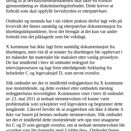
særlig til at bevisbyrdebestemmelsen skal sikre en effektiv
gjennomføring av diskrimineringsforbudet. Dette krever at
forhold som skal oppfylle bevisbyrden er etterprøvbare.
Ombudet og nemnda har i sin videre praksis derfor lagt vekt på
hvorvidt det finnes samtidig og etterprøvbar dokumentasjon fra
tilsettingstidspunktene, hvor det fremgår at det kun var andre
forhold enn det påklagede som ble vektlagt.
X kommune har ikke lagt frem samtidig dokumentasjon fra
tilsettingen, men vist til at notater fra tilsettingen ble oppbevart i
tre måneder før materialet ble makulert etter vanlig prosedyre.
De har imidlertid i brev til ombudet redegjort for
intervjuprosessen og lagt frem etterfølgende forklaring fra
helseleder C og legevaktsjef D, som nevnt ovenfor.
Slik ombudet ser det er imidlertid redegjørelsen fra X kommune
noe motstridende, og dette svekker etter ombudets mening
redegjørelsens troverdighet. Kommunen viser i brev til ombudet
av 23. mai 2011 at nedsatt stemmevolum vil kunne være
problematisk som sykepleier ved legevakten og begrunner dette
inngående. Likevel hevder de at avgjørelsen om ikke å tilsette A
ikke var basert på hennes nedsatte stemmevolum. Slik ombudet
ser det er imidlertid dette motstridende sett opp mot utsagnene
fra C og D som gjengitt ovenfor, om at nedsatt stemmevolum ble
«vurdert som lite forenelig med å jobbe der». Ombudet finner