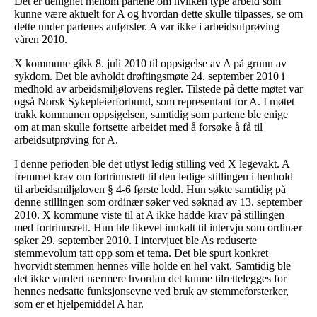
Det er uenighet mellom partene om hvilken type arbeid som
kunne være aktuelt for A og hvordan dette skulle tilpasses, se om
dette under partenes anførsler. A var ikke i arbeidsutprøving
våren 2010.
X kommune gikk 8. juli 2010 til oppsigelse av A på grunn av
sykdom. Det ble avholdt drøftingsmøte 24. september 2010 i
medhold av arbeidsmiljølovens regler. Tilstede på dette møtet var
også Norsk Sykepleierforbund, som representant for A. I møtet
trakk kommunen oppsigelsen, samtidig som partene ble enige
om at man skulle fortsette arbeidet med å forsøke å få til
arbeidsutprøving for A.
I denne perioden ble det utlyst ledig stilling ved X legevakt. A
fremmet krav om fortrinnsrett til den ledige stillingen i henhold
til arbeidsmiljøloven § 4-6 første ledd. Hun søkte samtidig på
denne stillingen som ordinær søker ved søknad av 13. september
2010. X kommune viste til at A ikke hadde krav på stillingen
med fortrinnsrett. Hun ble likevel innkalt til intervju som ordinær
søker 29. september 2010. I intervjuet ble As reduserte
stemmevolum tatt opp som et tema. Det ble spurt konkret
hvorvidt stemmen hennes ville holde en hel vakt. Samtidig ble
det ikke vurdert nærmere hvordan det kunne tilrettelegges for
hennes nedsatte funksjonsevne ved bruk av stemmeforsterker,
som er et hjelpemiddel A har.