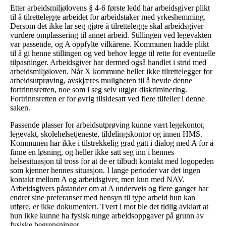
Etter arbeidsmiljølovens § 4-6 første ledd har arbeidsgiver plikt
til å tilrettelegge arbeidet for arbeidstaker med yrkeshemming.
Dersom det ikke lar seg gjøre å tilrettelegge skal arbeidsgiver
vurdere omplassering til annet arbeid. Stillingen ved legevakten
var passende, og A oppfylte vilkårene. Kommunen hadde plikt
til å gi henne stillingen og ved behov legge til rette for eventuelle
tilpasninger. Arbeidsgiver har dermed også handlet i strid med
arbeidsmiljøloven. Når X kommune heller ikke tilrettelegger for
arbeidsutprøving, avskjæres muligheten til å hevde denne
fortrinnsretten, noe som i seg selv utgjør diskriminering.
Fortrinnsretten er for øvrig tilsidesatt ved flere tilfeller i denne
saken.
Passende plasser for arbeidsutprøving kunne vært legekontor,
legevakt, skolehelsetjeneste, tildelingskontor og innen HMS.
Kommunen har ikke i tilstrekkelig grad gått i dialog med A for å
finne en løsning, og heller ikke satt seg inn i hennes
helsesituasjon til tross for at de er tilbudt kontakt med logopeden
som kjenner hennes situasjon. I lange perioder var det ingen
kontakt mellom A og arbeidsgiver, men kun med NAV.
Arbeidsgivers påstander om at A underveis og flere ganger har
endret sine preferanser med hensyn til type arbeid hun kan
utføre, er ikke dokumentert. Tvert i mot ble det tidlig avklart at
hun ikke kunne ha fysisk tunge arbeidsoppgaver på grunn av
fysiske begrensninger.