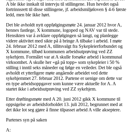
A ble ikke innkalt til intervju til stillingene. Hun hevdet også
fortrinnsrett til disse stillingene, jf. arbeidsmiljøloven § 4-6 første
ledd, men ble ikke hørt.
Det ble avholdt nytt oppfølgingsmøte 24. januar 2012 hvor A,
hennes fastlege, X kommune, logoped og NAV var til stede.
Hensikten var å avklare oppfølgingen så langt, og planlegge
videre aktivitet med sikte på å bringe A tilbake i arbeid. I møte
24. februar 2012 med A, tillitsvalgt fra Sykepleierforbundet og
X kommune, tilbød kommunen arbeidsutprøving ved ZZ
sykehjem. Formålet var at A skulle forsøke arbeid i kommunal
virksomhet. A skulle her «gå på topp» som sykepleier i 50 %
stilling i inntil seks måneder og følge en veileder. Det ble også
avholdt et ytterligere møte angående arbeidet ved dette
sykehjemmet 27. februar 2012. Partene er uenige om dette var
en type arbeidsoppgaver som kunne være aktuelle for A. A
startet ikke i arbeidsutprøving ved ZZ sykehjem.
Etter drøftingsmøte med A 20. juni 2012 gikk X kommune til
oppsigelse av arbeidsforholdet 13. juli 2012, begrunnet med at
det ikke lot seg gjøre å finne tilpasset arbeid A ville akseptere.
Partenes syn på saken
A: