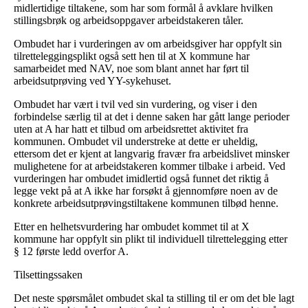
midlertidige tiltakene, som har som formål å avklare hvilken
stillingsbrøk og arbeidsoppgaver arbeidstakeren tåler.
Ombudet har i vurderingen av om arbeidsgiver har oppfylt sin
tilretteleggingsplikt også sett hen til at X kommune har
samarbeidet med NAV, noe som blant annet har ført til
arbeidsutprøving ved YY-sykehuset.
Ombudet har vært i tvil ved sin vurdering, og viser i den
forbindelse særlig til at det i denne saken har gått lange perioder
uten at A har hatt et tilbud om arbeidsrettet aktivitet fra
kommunen. Ombudet vil understreke at dette er uheldig,
ettersom det er kjent at langvarig fravær fra arbeidslivet minsker
mulighetene for at arbeidstakeren kommer tilbake i arbeid. Ved
vurderingen har ombudet imidlertid også funnet det riktig å
legge vekt på at A ikke har forsøkt å gjennomføre noen av de
konkrete arbeidsutprøvingstiltakene kommunen tilbød henne.
Etter en helhetsvurdering har ombudet kommet til at X
kommune har oppfylt sin plikt til individuell tilrettelegging etter
§ 12 første ledd overfor A.
Tilsettingssaken
Det neste spørsmålet ombudet skal ta stilling til er om det ble lagt