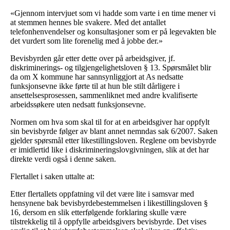
«Gjennom intervjuet som vi hadde som varte i en time mener vi
at stemmen hennes ble svakere. Med det antallet
telefonhenvendelser og konsultasjoner som er på legevakten ble
det vurdert som lite forenelig med å jobbe der.»
Bevisbyrden går etter dette over på arbeidsgiver, jf.
diskriminerings- og tilgjengelighetsloven § 13. Spørsmålet blir
da om X kommune har sannsynliggjort at As nedsatte
funksjonsevne ikke førte til at hun ble stilt dårligere i
ansettelsesprosessen, sammenliknet med andre kvalifiserte
arbeidssøkere uten nedsatt funksjonsevne.
Normen om hva som skal til for at en arbeidsgiver har oppfylt
sin bevisbyrde følger av blant annet nemndas sak 6/2007. Saken
gjelder spørsmål etter likestillingsloven. Reglene om bevisbyrde
er imidlertid like i diskrimineringslovgivningen, slik at det har
direkte verdi også i denne saken.
Flertallet i saken uttalte at:
Etter flertallets oppfatning vil det være lite i samsvar med
hensynene bak bevisbyrdebestemmelsen i likestillingsloven §
16, dersom en slik etterfølgende forklaring skulle være
tilstrekkelig til å oppfylle arbeidsgivers bevisbyrde. Det vises