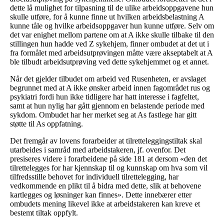
dette lå mulighet for tilpasning til de ulike arbeidsoppgavene hun
skulle utføre, for å kunne finne ut hvilken arbeidsbelastning A
kunne tåle og hvilke arbeidsoppgaver hun kunne utføre. Selv om
det var enighet mellom partene om at A ikke skulle tilbake til den
stillingen hun hadde ved Z sykehjem, finner ombudet at det ut i
fra formålet med arbeidsutprøvingen måtte være akseptabelt at A
ble tilbudt arbeidsutprøving ved dette sykehjemmet og et annet.
Når det gjelder tilbudet om arbeid ved Rusenheten, er avslaget
begrunnet med at A ikke ønsker arbeid innen fagområdet rus og
psykiatri fordi hun ikke tidligere har hatt interesse i fagfeltet,
samt at hun nylig har gått gjennom en belastende periode med
sykdom. Ombudet har her merket seg at As fastlege har gitt
støtte til As oppfatning.
Det fremgår av lovens forarbeider at tilretteleggingstiltak skal
utarbeides i samråd med arbeidstakeren, jf. ovenfor. Det
presiseres videre i forarbeidene på side 181 at dersom «den det
tilrettelegges for har kjennskap til og kunnskap om hva som vil
tilfredsstille behovet for individuell tilrettelegging, har
vedkommende en plikt til å bidra med dette, slik at behovene
kartlegges og løsninger kan finnes». Dette innebærer etter
ombudets mening likevel ikke at arbeidstakeren kan kreve et
bestemt tiltak oppfylt.