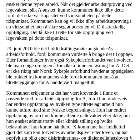
ønsket denne typen arbeid. Når det gjelder arbeidsutprøving ved
legevakten, slik A ønsket, kunne kommunen ikke tilby dette
fordi det ikke var kapasitet ved virksomheten på dette
tidspunktet. Kommunen kan og vil ikke tilby arbeidsutprøving i
en virksomhet uten å sikre seg at personen vil få tilstrekkelig
oppfølging. Det lå ikke til rette for slik oppfølging ved
legevakten på dette tidspunktet.
29. juni 2010 ble det holdt drøftingsmøte angående As
arbeidsforhold, fordi kommunen vurderte å bringe det til opphør.
Etter forhandlinger hvor også Sykepleierforbundet var involvert,
ble man enige om igjen å forsøke å finne en løsning for A. Det
er ikke riktig når Norsk Sykepleierforbund hevder at oppsigelsen
ble trukket fra kommunens side fordi kommunen innså at
tilretteleggingen for A hadde vært mangelfull.
Kommunen erkjenner at det har vært krevende å finne et
passende sted for arbeidsutprøving for A, fordi hun underveis
har endret oppfatning av hvilken type tilrettelagt arbeid hun
kunne utføre med sine fysiske begrensninger. Hun har endret
oppfatning av om hun kunne arbeide nattevakter eller ikke, om
hun ønsket administrativ eller klinisk stilling og hvilke
belastninger hun kunne håndtere. X kommune har imidlertid
gjort det som kan forventes av arbeidsgiver etter loven, og har
oppfylt sin plikt etter diskriminerings- og tilgjengelighetsloven §