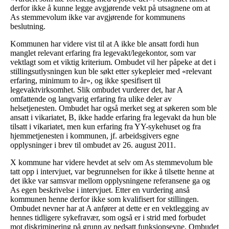
derfor ikke å kunne legge avgjørende vekt på utsagnene om at
As stemmevolum ikke var avgjørende for kommunens
beslutning.
Kommunen har videre vist til at A ikke ble ansatt fordi hun
manglet relevant erfaring fra legevakt/legekontor, som var
vektlagt som et viktig kriterium. Ombudet vil her påpeke at det i
stillingsutlysningen kun ble søkt etter sykepleier med «relevant
erfaring, minimum to år», og ikke spesifisert til
legevaktvirksomhet. Slik ombudet vurderer det, har A
omfattende og langvarig erfaring fra ulike deler av
helsetjenesten. Ombudet har også merket seg at søkeren som ble
ansatt i vikariatet, B, ikke hadde erfaring fra legevakt da hun ble
tilsatt i vikariatet, men kun erfaring fra YY-sykehuset og fra
hjemmetjenesten i kommunen, jf. arbeidsgivers egne
opplysninger i brev til ombudet av 26. august 2011.
X kommune har videre hevdet at selv om As stemmevolum ble
tatt opp i intervjuet, var begrunnelsen for ikke å tilsette henne at
det ikke var samsvar mellom opplysningene referansene ga og
As egen beskrivelse i intervjuet. Etter en vurdering anså
kommunen henne derfor ikke som kvalifisert for stillingen.
Ombudet nevner har at A anfører at dette er en vektlegging av
hennes tidligere sykefravær, som også er i strid med forbudet
mot diskriminering på grunn av nedsatt funksjonsevne. Ombudet