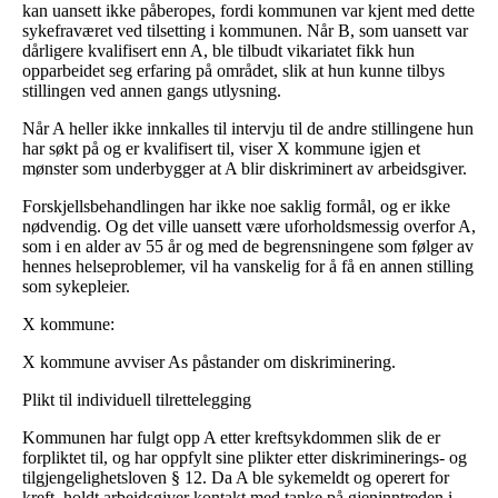
kan uansett ikke påberopes, fordi kommunen var kjent med dette
sykefraværet ved tilsetting i kommunen. Når B, som uansett var
dårligere kvalifisert enn A, ble tilbudt vikariatet fikk hun
opparbeidet seg erfaring på området, slik at hun kunne tilbys
stillingen ved annen gangs utlysning.
Når A heller ikke innkalles til intervju til de andre stillingene hun
har søkt på og er kvalifisert til, viser X kommune igjen et
mønster som underbygger at A blir diskriminert av arbeidsgiver.
Forskjellsbehandlingen har ikke noe saklig formål, og er ikke
nødvendig. Og det ville uansett være uforholdsmessig overfor A,
som i en alder av 55 år og med de begrensningene som følger av
hennes helseproblemer, vil ha vanskelig for å få en annen stilling
som sykepleier.
X kommune:
X kommune avviser As påstander om diskriminering.
Plikt til individuell tilrettelegging
Kommunen har fulgt opp A etter kreftsykdommen slik de er
forpliktet til, og har oppfylt sine plikter etter diskriminerings- og
tilgjengelighetsloven § 12. Da A ble sykemeldt og operert for
kreft, holdt arbeidsgiver kontakt med tanke på gjeninntreden i