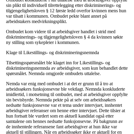
sin plikt til individuell tilrettelegging etter diskriminerings- og
tilgjengelighetsloven § 12 første ledd overfor kvinnen mens hun
var tilsatt i kommunen. Ombudet pekte blant annet på
arbeidstakers medvirkningsplikt.
Ombudet kom videre til at arbeidsgiver handlet i strid med
diskriminerings- og tilgjengelighetsloven § 4 da kvinnen søkte
ny stilling som sykepleier i kommunen.
Klage til Likestillings- og diskrimineringsnemnda
Tilsettingsspørsmålet ble klaget inn for Likestillings- og
diskrimineringsnemnda av arbeidsgiver, som kun behandlet dette
spørsmålet. Nemnda omgjorde ombudets uttalelse.
Nemda var enig med ombudet i at det er grunn til å tro at
arbeidssøkers funksjonsevne ble vektlagt. Nemnda konkluderte
imidlertid, i motsetning til ombudet, med at arbeidsgiver oppfylte
sin bevisbyrde. Nemnda pekte på at selv om arbeidssøkers
nedsatte funksjonsevne var et tema under intervjuet, innhentet
arbeidsgiver referanser om henne etter intervjuet. Dette tilsier at
hun fortsatt ble vurdert som en aktuell kandidat også etter
samtalene om hennes nedsatte funksjonsevne. På bakgrunn av
de innhentede referansene fant arbeidsgiver at hun ikke var
aktuell til stillingen. Når en arbeidssøker ikke er aktuell for en