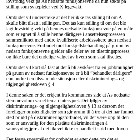
lovstridig vekt på As nedsatte funksjonsevne da hun søkte på
stilling som sykepleier ved X legevakt.
Ombudet vil understreke at det her ikke tas stilling til om A
skulle blitt tilsatt i stillingen. Det tas kun stilling til om det ble
lagt lovstridig vekt på hennes nedsatte funksjonsevne på en måte
som er egnet til å stille henne dårligere i ansettelsesprosessen
sammenliknet med andre kvalifiserte arbeidssøkere uten nedsatt
funksjonsevne. Forbudet mot forskjellsbehandling på grunn av
nedsatt funksjonsevne gjelder alle deler av en tilsettingsprosess,
og ikke bare det endelige valget av hvem som skal tilsettes.
Ombudet vil kort slå fast at det å bli avskåret fra en jobbmulighet
på grunn av nedsatt funksjonsevne er å bli ”behandlet dårligere”
enn andre i en tilsvarende situasjon etter diskriminerings- og
tilgjengelighetsloven § 4.
I denne saken er det erkjent fra kommunens side at As nedsatte
stemmevolum var et tema i intervjuet. Det følger av
diskriminerings- og tilgjengelighetsloven § 13 at dersom det
foreligger omstendigheter som gir grunn til å tro at det har funnet
sted brudd på diskrimineringsforbudet, vil det være opp til den
som er ansvarlig for den påståtte diskrimineringen å
sannsynliggjøre at det likevel ikke er handlet i strid med loven.
Det første spørsmålet for ombudet er etter dette om det er