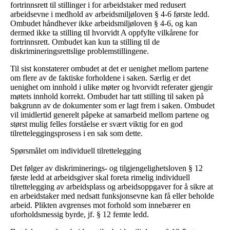
fortrinnsrett til stillinger i for arbeidstaker med redusert
arbeidsevne i medhold av arbeidsmiljøloven § 4-6 første ledd.
Ombudet håndhever ikke arbeidsmiljøloven § 4-6, og kan
dermed ikke ta stilling til hvorvidt A oppfylte vilkårene for
fortrinnsrett. Ombudet kan kun ta stilling til de
diskrimineringsrettslige problemstillingene.
Til sist konstaterer ombudet at det er uenighet mellom partene
om flere av de faktiske forholdene i saken. Særlig er det
uenighet om innhold i ulike møter og hvorvidt referater gjengir
møtets innhold korrekt. Ombudet har tatt stilling til saken på
bakgrunn av de dokumenter som er lagt frem i saken. Ombudet
vil imidlertid generelt påpeke at samarbeid mellom partene og
størst mulig felles forståelse er svært viktig for en god
tilretteleggingsprosess i en sak som dette.
Spørsmålet om individuell tilrettelegging
Det følger av diskriminerings- og tilgjengelighetsloven § 12
første ledd at arbeidsgiver skal foreta rimelig individuell
tilrettelegging av arbeidsplass og arbeidsoppgaver for å sikre at
en arbeidstaker med nedsatt funksjonsevne kan få eller beholde
arbeid. Plikten avgrenses mot forhold som innebærer en
uforholdsmessig byrde, jf. § 12 femte ledd.