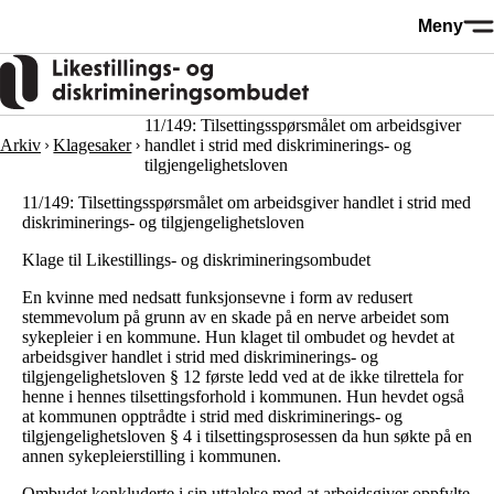
Hopp
Meny
til
hovedinnhold
11/149: Tilsettingsspørsmålet om arbeidsgiver
Arkiv
Klagesaker
handlet i strid med diskriminerings- og
tilgjengelighetsloven
11/149: Tilsettingsspørsmålet om arbeidsgiver handlet i strid med
diskriminerings- og tilgjengelighetsloven
Klage til Likestillings- og diskrimineringsombudet
En kvinne med nedsatt funksjonsevne i form av redusert
stemmevolum på grunn av en skade på en nerve arbeidet som
sykepleier i en kommune. Hun klaget til ombudet og hevdet at
arbeidsgiver handlet i strid med diskriminerings- og
tilgjengelighetsloven § 12 første ledd ved at de ikke tilrettela for
henne i hennes tilsettingsforhold i kommunen. Hun hevdet også
at kommunen opptrådte i strid med diskriminerings- og
tilgjengelighetsloven § 4 i tilsettingsprosessen da hun søkte på en
annen sykepleierstilling i kommunen.
Ombudet konkluderte i sin uttalelse med at arbeidsgiver oppfylte