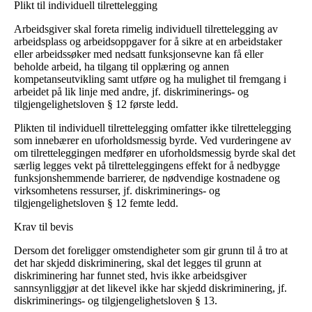
Plikt til individuell tilrettelegging
Arbeidsgiver skal foreta rimelig individuell tilrettelegging av
arbeidsplass og arbeidsoppgaver for å sikre at en arbeidstaker
eller arbeidssøker med nedsatt funksjonsevne kan få eller
beholde arbeid, ha tilgang til opplæring og annen
kompetanseutvikling samt utføre og ha mulighet til fremgang i
arbeidet på lik linje med andre, jf. diskriminerings- og
tilgjengelighetsloven § 12 første ledd.
Plikten til individuell tilrettelegging omfatter ikke tilrettelegging
som innebærer en uforholdsmessig byrde. Ved vurderingene av
om tilretteleggingen medfører en uforholdsmessig byrde skal det
særlig legges vekt på tilretteleggingens effekt for å nedbygge
funksjonshemmende barrierer, de nødvendige kostnadene og
virksomhetens ressurser, jf. diskriminerings- og
tilgjengelighetsloven § 12 femte ledd.
Krav til bevis
Dersom det foreligger omstendigheter som gir grunn til å tro at
det har skjedd diskriminering, skal det legges til grunn at
diskriminering har funnet sted, hvis ikke arbeidsgiver
sannsynliggjør at det likevel ikke har skjedd diskriminering, jf.
diskriminerings- og tilgjengelighetsloven § 13.