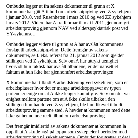
Ombudet legger ut fra sakens dokumenter til grunn at X
kommune har gitt A tilbud om arbeidsutprøving ved Z sykehjem
i januar 2010, ved Rusenheten i mars 2010 og ved ZZ sykehjem
i mars 2012. Videre har A fra februar til mai i 2011 gjennomført
arbeidsutprøving gjennom NAV ved alderspsykiatrisk post ved
YY-sykehuset.
Ombudet legger videre til grunn at A har avslått kommunens
forslag til arbeidsutprøving. Dette fremgår av sakens
dokumenter, se f. eks. referat fra 21. januar 2012 som gjelder
stillingen ved Z sykehjem. Selv om A har uttrykt uenighet
hvorvidt hun faktisk har avslått tilbudene, er det uansett et
faktum at hun ikke har gjennomført arbeidsutprøvingen.
X kommune har tilbudt A arbeidstrening ved sykehjem, som er
arbeidsplasser hvor det er mange arbeidsoppgaver av typen
partene er enige om at A ikke lenger kan utføre. Selv om det var
enighet mellom partene om at A ikke skulle tilbake i den
stillingen hun hadde ved Z sykehjem, ble hun likevel tilbudt
arbeidsutprøving samme sted. A hevder at kommunen med dette
ikke ga henne noe reelt tilbud om arbeidsutprøving.
Det fremgår imidlertid av sakens dokumenter at kommunen la
opp til at A skulle «gå på topp» som sykepleier i perioden med
arbeidsutprøving på sykehjemmene. Ombudet forutsetter at det i