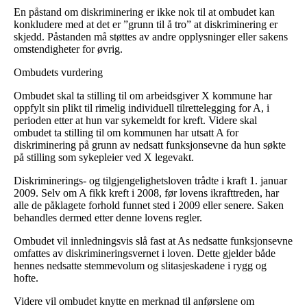
En påstand om diskriminering er ikke nok til at ombudet kan
konkludere med at det er ”grunn til å tro” at diskriminering er
skjedd. Påstanden må støttes av andre opplysninger eller sakens
omstendigheter for øvrig.
Ombudets vurdering
Ombudet skal ta stilling til om arbeidsgiver X kommune har
oppfylt sin plikt til rimelig individuell tilrettelegging for A, i
perioden etter at hun var sykemeldt for kreft. Videre skal
ombudet ta stilling til om kommunen har utsatt A for
diskriminering på grunn av nedsatt funksjonsevne da hun søkte
på stilling som sykepleier ved X legevakt.
Diskriminerings- og tilgjengelighetsloven trådte i kraft 1. januar
2009. Selv om A fikk kreft i 2008, før lovens ikrafttreden, har
alle de påklagete forhold funnet sted i 2009 eller senere. Saken
behandles dermed etter denne lovens regler.
Ombudet vil innledningsvis slå fast at As nedsatte funksjonsevne
omfattes av diskrimineringsvernet i loven. Dette gjelder både
hennes nedsatte stemmevolum og slitasjeskadene i rygg og
hofte.
Videre vil ombudet knytte en merknad til anførslene om