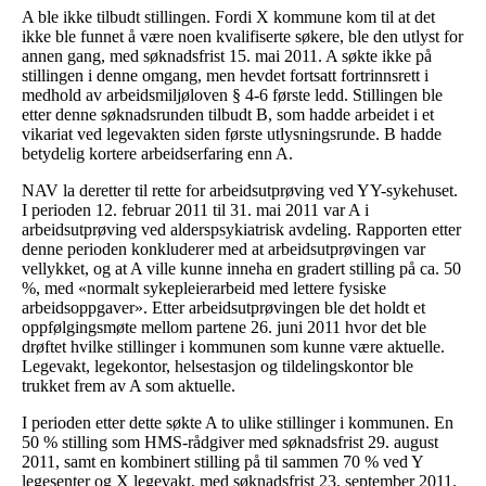
A ble ikke tilbudt stillingen. Fordi X kommune kom til at det
ikke ble funnet å være noen kvalifiserte søkere, ble den utlyst for
annen gang, med søknadsfrist 15. mai 2011. A søkte ikke på
stillingen i denne omgang, men hevdet fortsatt fortrinnsrett i
medhold av arbeidsmiljøloven § 4-6 første ledd. Stillingen ble
etter denne søknadsrunden tilbudt B, som hadde arbeidet i et
vikariat ved legevakten siden første utlysningsrunde. B hadde
betydelig kortere arbeidserfaring enn A.
NAV la deretter til rette for arbeidsutprøving ved YY-sykehuset.
I perioden 12. februar 2011 til 31. mai 2011 var A i
arbeidsutprøving ved alderspsykiatrisk avdeling. Rapporten etter
denne perioden konkluderer med at arbeidsutprøvingen var
vellykket, og at A ville kunne inneha en gradert stilling på ca. 50
%, med «normalt sykepleierarbeid med lettere fysiske
arbeidsoppgaver». Etter arbeidsutprøvingen ble det holdt et
oppfølgingsmøte mellom partene 26. juni 2011 hvor det ble
drøftet hvilke stillinger i kommunen som kunne være aktuelle.
Legevakt, legekontor, helsestasjon og tildelingskontor ble
trukket frem av A som aktuelle.
I perioden etter dette søkte A to ulike stillinger i kommunen. En
50 % stilling som HMS-rådgiver med søknadsfrist 29. august
2011, samt en kombinert stilling på til sammen 70 % ved Y
legesenter og X legevakt, med søknadsfrist 23. september 2011.