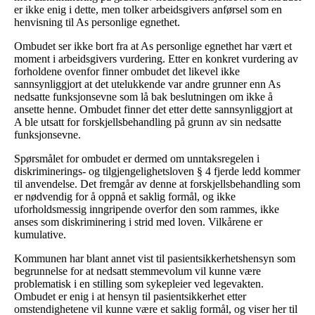
er ikke enig i dette, men tolker arbeidsgivers anførsel som en
henvisning til As personlige egnethet.
Ombudet ser ikke bort fra at As personlige egnethet har vært et
moment i arbeidsgivers vurdering. Etter en konkret vurdering av
forholdene ovenfor finner ombudet det likevel ikke
sannsynliggjort at det utelukkende var andre grunner enn As
nedsatte funksjonsevne som lå bak beslutningen om ikke å
ansette henne. Ombudet finner det etter dette sannsynliggjort at
A ble utsatt for forskjellsbehandling på grunn av sin nedsatte
funksjonsevne.
Spørsmålet for ombudet er dermed om unntaksregelen i
diskriminerings- og tilgjengelighetsloven § 4 fjerde ledd kommer
til anvendelse. Det fremgår av denne at forskjellsbehandling som
er nødvendig for å oppnå et saklig formål, og ikke
uforholdsmessig inngripende overfor den som rammes, ikke
anses som diskriminering i strid med loven. Vilkårene er
kumulative.
Kommunen har blant annet vist til pasientsikkerhetshensyn som
begrunnelse for at nedsatt stemmevolum vil kunne være
problematisk i en stilling som sykepleier ved legevakten.
Ombudet er enig i at hensyn til pasientsikkerhet etter
omstendighetene vil kunne være et saklig formål, og viser her til