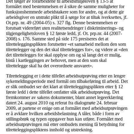
Det følger av forarbeidene til arbeidsmiljøloven § 13-5 at
formålet med bestemmelsen er å sikre de samme muligheter for
funksjonshemmede arbeidstakere som for andre, og at dette gir
arbeidsgiver en utstrakt plikt til å sørge for at tiltak iverksettes, jf.
Ot.prp. nr. 49 (2004-05) s. 327 flg. Denne bestemmelsen er
forutsatt videreført uten realitetsendringer i diskriminerings- og
tilgjengelighetsloven § 12 første ledd, jf. Ot. prp.nr. 44 (2007-
2008) s. 176. Samme sted på side 175 presiseres det at
tilretteleggingsplikten forutsetter «et samarbeid mellom den som
tilrettelegger og den det skal tilrettelegges for», og videre at «den
det tilrettelegges for skal opplyse om og så langt det er mulig,
bistå i kartleggingen av behovet, men at den som skal
tilrettelegge skal ha det overordnete ansvaret».
Tilrettelegging er i dette tilfellet arbeidsutprøving etter en lengre
sykemeldingsperiode med formål om tilbakeføring til arbeid. Det
er slik ombudet ser det klart at tilretteleggingsplikten etter § 12
første ledd i dette tilfellet omfatter slik arbeidsutprøving. Det
fremkommer av sakens dokumenter, blant annet legeerklæring
datert 24. august 2010 og referat fra dialogmøte 24. februar
2009, at partene er enige om at formålet med arbeidsutprøvingen
er å avklare hvilken arbeidsbelastning A tåler, både i form av
stillingsbrøk og typen oppgaver hun kan utføre. Formålet med
arbeidsutprøvingen må etter ombudets mening få betydning for
tilretteleggingspliktens innhold og utstrekning.