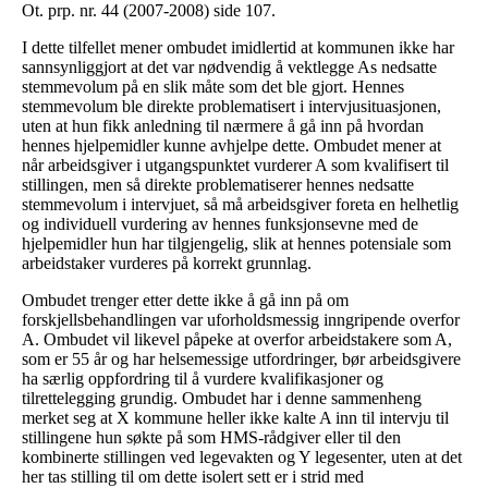
Ot. prp. nr. 44 (2007-2008) side 107.
I dette tilfellet mener ombudet imidlertid at kommunen ikke har
sannsynliggjort at det var nødvendig å vektlegge As nedsatte
stemmevolum på en slik måte som det ble gjort. Hennes
stemmevolum ble direkte problematisert i intervjusituasjonen,
uten at hun fikk anledning til nærmere å gå inn på hvordan
hennes hjelpemidler kunne avhjelpe dette. Ombudet mener at
når arbeidsgiver i utgangspunktet vurderer A som kvalifisert til
stillingen, men så direkte problematiserer hennes nedsatte
stemmevolum i intervjuet, så må arbeidsgiver foreta en helhetlig
og individuell vurdering av hennes funksjonsevne med de
hjelpemidler hun har tilgjengelig, slik at hennes potensiale som
arbeidstaker vurderes på korrekt grunnlag.
Ombudet trenger etter dette ikke å gå inn på om
forskjellsbehandlingen var uforholdsmessig inngripende overfor
A. Ombudet vil likevel påpeke at overfor arbeidstakere som A,
som er 55 år og har helsemessige utfordringer, bør arbeidsgivere
ha særlig oppfordring til å vurdere kvalifikasjoner og
tilrettelegging grundig. Ombudet har i denne sammenheng
merket seg at X kommune heller ikke kalte A inn til intervju til
stillingene hun søkte på som HMS-rådgiver eller til den
kombinerte stillingen ved legevakten og Y legesenter, uten at det
her tas stilling til om dette isolert sett er i strid med