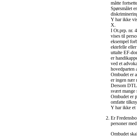
måtte fortsett
Spørsmålet er
diskriminerin
Y har ikke vis
X.
I Ot.prp. nr. 
vises til per
eksempel forb
ektefelle ell
uttalte EF-do
er handikappet
ved et advoka
hovedparten a
Ombudet er av
er ingen nær 
Dersom DTL sk
svært mange 
Ombudet er på
omfatte tilkn
Y har ikke et 
Er Fredensbor
personer med
Ombudet skal 