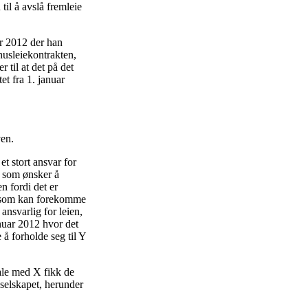
til å avslå fremleie
ar 2012 der han
husleiekontrakten,
 til at det på det
et fra 1. januar
ven.
et stort ansvar for
e som ønsker å
n fordi det er
er som kan forekomme
ansvarlig for leien,
anuar 2012 hvor det
 å forholde seg til Y
ale med X fikk de
 selskapet, herunder