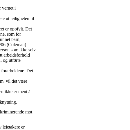
 vernet i
ie ut leiligheten til
et er oppfylt. Det
vne, som for
runnet barn,
3/06 (Coleman)
erson som ikke selv
tt arbeidsforhold
, og utførte
 forarbeidene. Det
m, vil det være
en ikke er ment å
lknytning.
iskriminerende mot
 leietakere er