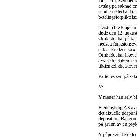
Den 19. desember s
avslag på søknad om
sendte i etterkant e
betalingsforpliktels
Tvisten ble klaget 
døde den 12. augus
Ombudet har på bakgr
nedsatt funksjonsevn
slik at Fredensborg 
Ombudet har likevel 
avvise leietakere s
tilgjengelighetslove
Partenes syn på sak
Y:
Y mener han selv ble
Fredensborg AS avsl
det aktuelle tidspun
depositum. Bakgrunn
på grunn av en psy
Y påpeker at Freden