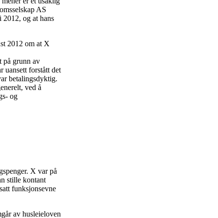
mener er et usaklig
ndomsselskap AS
li 2012, og at hans
gust 2012 om at X
rt på grunn av
uansett forstått det
ar betalingsdyktig.
enerelt, ved å
gs- og
gspenger. X var på
n stille kontant
satt funksjonsevne
mgår av husleieloven