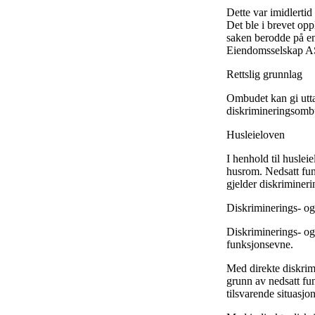
Dette var imidlertid
Det ble i brevet opp
saken berodde på en
Eiendomsselskap AS
Rettslig grunnlag
Ombudet kan gi uttal
diskrimineringsombud
Husleieloven
I henhold til huslei
husrom. Nedsatt fun
gjelder diskrimineri
Diskriminerings- og
Diskriminerings- og 
funksjonsevne.
Med direkte diskrimi
grunn av nedsatt funk
tilsvarende situasjon