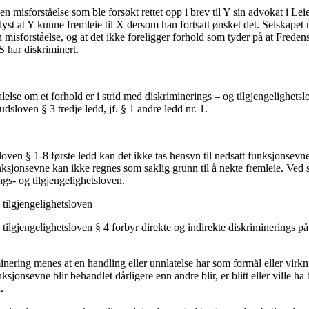
 en misforståelse som ble forsøkt rettet opp i brev til Y sin advokat i Le
lyst at Y kunne fremleie til X dersom han fortsatt ønsket det. Selskapet
 misforståelse, og at det ikke foreligger forhold som tyder på at Freden
 har diskriminert.
else om et forhold er i strid med diskriminerings – og tilgjengelighetslov
sloven § 3 tredje ledd, jf. § 1 andre ledd nr. 1.
eloven § 1-8 første ledd kan det ikke tas hensyn til nedsatt funksjonsevn
ksjonsevne kan ikke regnes som saklig grunn til å nekte fremleie. Ved s
ngs- og tilgjengelighetsloven.
 tilgjengelighetsloven
tilgjengelighetsloven § 4 forbyr direkte og indirekte diskriminerings p
nering menes at en handling eller unnlatelse har som formål eller virkn
sjonsevne blir behandlet dårligere enn andre blir, er blitt eller ville ha 
.