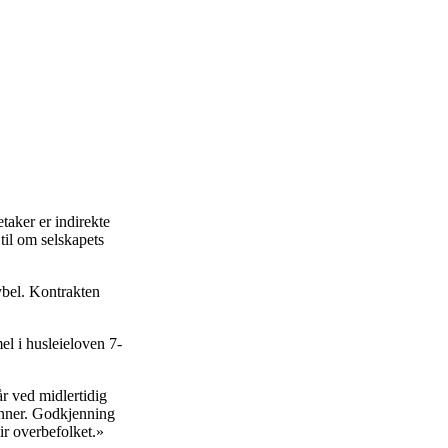
aker er indirekte
til om selskapets
ybel. Kontrakten
l i husleieloven 7-
år ved midlertidig
unner. Godkjenning
ir overbefolket.»