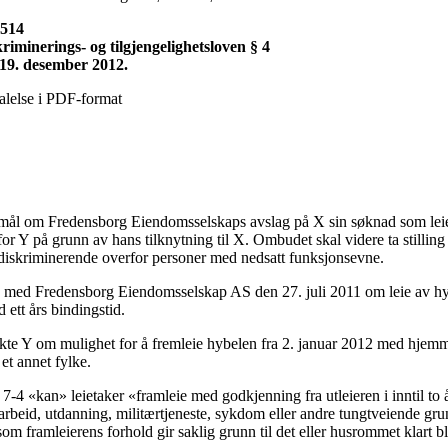
2514
iminerings- og tilgjengelighetsloven § 4
: 19. desember 2012.
alelse i PDF-format
mål om Fredensborg Eiendomsselskaps avslag på X sin søknad som leiet
or Y på grunn av hans tilknytning til X. Ombudet skal videre ta stilling 
e diskriminerende overfor personer med nedsatt funksjonsevne.
e med Fredensborg Eiendomsselskap AS den 27. juli 2011 om leie av h
d ett års bindingstid.
te Y om mulighet for å fremleie hybelen fra 2. januar 2012 med hjemme
 et annet fylke.
 7-4 «kan» leietaker «framleie med godkjenning fra utleieren i inntil to 
arbeid, utdanning, militærtjeneste, sykdom eller andre tungtveiende gr
om framleierens forhold gir saklig grunn til det eller husrommet klart bl