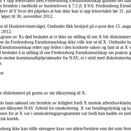
a Y opp leieavtalen med Fredensborg Eiendomsselskap grunnet det han 
 fremleie i medhold av husleieloven § 7,5 jf. § 9.6. Fredensborg Eie
t brev til Y hvor det påpekes at han ikke kan si opp leieavtalen før 31. ju
e løper til 30. november 2012.
inn til Husleietvistutvalget. Ombudet fikk beskjed på e-post den 15. au
t 2012.
unn av Xs død besluttet at vi ikke tar stilling til om X ble diskrimine
e da Fredensborg Eiendomsselskap ikke ville leie ut til X. Ombudet har 
Eiendomsselskap rettet opp feilen i den konkrete saken og fant ut at X v
besluttet å ta stilling til om Fredensborg Eiendomsselskap sin praksis g
om mottar kommunalhjelp/stønader fra NAV, er i strid med diskriminerin
n.
en
 diskriminert på grunn av sin tilknytning til X.
o hans søknad om fremleie av leilighet fordi X mottok arbeidsavklarin
ktet tilknyttet NAV Arbeid for omskolering. X var betalingsdyktig og ka
en for at X var i omskoleringsprogrammet var fordi han hadde en ned
kisk knekk.
sborg ikke kan stille strengere krav om utleie/fremleie enn det som fre