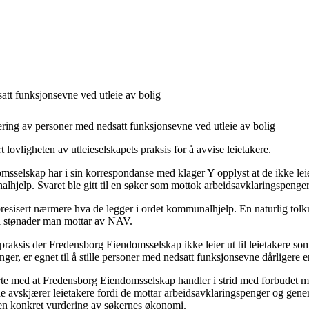
tt funksjonsevne ved utleie av bolig
ring av personer med nedsatt funksjonsevne ved utleie av bolig
lovligheten av utleieselskapets praksis for å avvise leietakere.
sselskap har i sin korrespondanse med klager Y opplyst at de ikke leier
hjelp. Svaret ble gitt til en søker som mottok arbeidsavklaringspenger
presisert nærmere hva de legger i ordet kommunalhjelp. En naturlig tol
 til stønader man mottar av NAV.
praksis der Fredensborg Eiendomsselskap ikke leier ut til leietakere so
ger, er egnet til å stille personer med nedsatt funksjonsevne dårligere 
e med at Fredensborg Eiendomsselskap handler i strid med forbudet mo
e avskjærer leietakere fordi de mottar arbeidsavklaringspenger og gener
en konkret vurdering av søkernes økonomi.