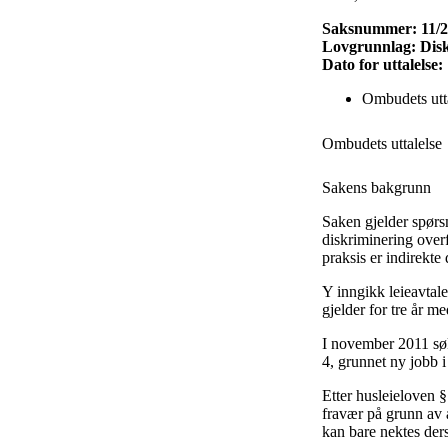
Saksnummer: 11/
Lovgrunnlag: Diskr
Dato for uttalelse
Ombudets utt
Ombudets uttalelse
Sakens bakgrunn
Saken gjelder spørs
diskriminering overf
praksis er indirekt
Y inngikk leieavtal
gjelder for tre år me
I november 2011 søk
4, grunnet ny jobb i
Etter husleieloven §
fravær på grunn av 
kan bare nektes ders