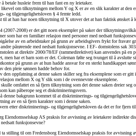
e å betale husleie frem til han fant en ny leietaker.
 likevel om tilknytningen mellom Y og X er av en slik karakter at den er
gs- og tilgjengelighetsloven § 4 femte ledd.
t til at han har noen tilknytning til X utover det at han faktisk ønsket å le
44 (2007-2008) er det gitt noen eksempler på saker der tilknytningsvilkår
soner som har en familiær relasjon med personer med nedsatt funksjonse
igåelse av en arbeidstaker på grunn av arbeidsgivers frykt for fravær g
er andre pårørende med nedsatt funksjonsevne. I EF- domstolens sak 30
mstolen at direktiv 2000/78/EF (rammedirektivet) kan anvendes på en p
, men har et barn som er det. Coleman følte seg tvunget til å avslutte si
tkontor på grunn av at hun hadde ansvar for en sterkt handikappet sønn
v den pleie sønnen hadde behov for.
 den oppfatning at denne saken skiller seg fra eksemplene som er gitt i
relasjon mellom X og Y slik som i de ovennevnte eksemplene.
ulle omfattet en så fjern tilknytning som det denne saken dreier seg o
som kan påberope seg et diskrimineringsvern.
 denne bakgrunn kommet til at diskriminerings- og tilgjengelighetslov
ytning av en så fjern karakter som i denne saken.
vern etter diskriminerings- og tilgjengelighetsloven da det er for fjern ti
g Eiendomsselskap AS praksis for avvisning av leietakere indirekte d
 nedsatt funksjonsevne?
ta stilling til om Fredensborg Eiendomsselskap praksis for avvisning av