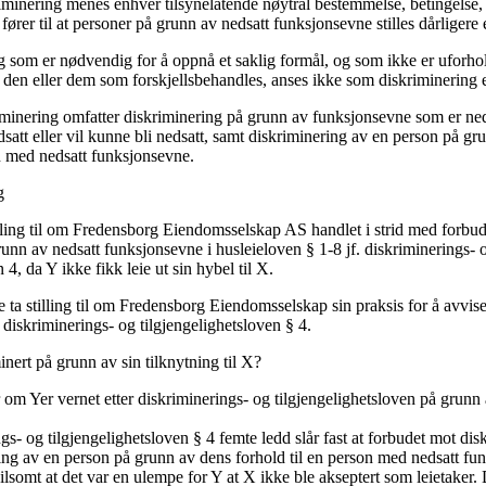
iminering menes enhver tilsynelatende nøytral bestemmelse, betingelse, 
 fører til at personer på grunn av nedsatt funksjonsevne stilles dårligere
g som er nødvendig for å oppnå et saklig formål, og som ikke er uforh
 den eller dem som forskjellsbehandles, anses ikke som diskriminering e
minering omfatter diskriminering på grunn av funksjonsevne som er ned
dsatt eller vil kunne bli nedsatt, samt diskriminering av en person på g
on med nedsatt funksjonsevne.
g
lling til om Fredensborg Eiendomsselskap AS handlet i strid med forbu
unn av nedsatt funksjonsevne i husleieloven § 1-8 jf. diskriminerings- 
 4, da Y ikke fikk leie ut sin hybel til X.
ta stilling til om Fredensborg Eiendomsselskap sin praksis for å avvise 
d diskriminerings- og tilgjengelighetsloven § 4.
inert på grunn av sin tilknytning til X?
 om Yer vernet etter diskriminerings- og tilgjengelighetsloven på grunn a
gs- og tilgjengelighetsloven § 4 femte ledd slår fast at forbudet mot dis
ing av en person på grunn av dens forhold til en person med nedsatt fu
ilsomt at det var en ulempe for Y at X ikke ble akseptert som leietaker. D