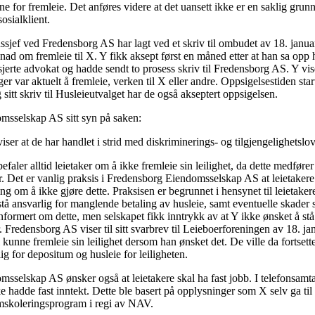
ne for fremleie. Det anføres videre at det uansett ikke er en saklig grunn 
osialklient.
dssjef ved Fredensborg AS har lagt ved et skriv til ombudet av 18. janu
nad om fremleie til X. Y fikk aksept først en måned etter at han sa opp 
sjerte advokat og hadde sendt to prosess skriv til Fredensborg AS. Y viser
er var aktuelt å fremleie, verken til X eller andre. Oppsigelsestiden start
sitt skriv til Husleieutvalget har de også akseptert oppsigelsen.
msselskap AS sitt syn på saken:
er at de har handlet i strid med diskriminerings- og tilgjengelighetslo
aler alltid leietaker om å ikke fremleie sin leilighet, da dette medfører 
er. Det er vanlig praksis i Fredensborg Eiendomsselskap AS at leietaker
ing om å ikke gjøre dette. Praksisen er begrunnet i hensynet til leietakere
 stå ansvarlig for manglende betaling av husleie, samt eventuelle skad
 informert om dette, men selskapet fikk inntrykk av at Y ikke ønsket å stå 
er. Fredensborg AS viser til sitt svarbrev til Leieboerforeningen av 18. j
 kunne fremleie sin leilighet dersom han ønsket det. De ville da fortsette
lig for depositum og husleie for leiligheten.
sselskap AS ønsker også at leietakere skal ha fast jobb. I telefonsamt
e hadde fast inntekt. Dette ble basert på opplysninger som X selv ga til
 omskoleringsprogram i regi av NAV.