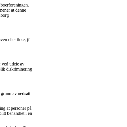
ieboerforeningen.
 mener at denne
sborg
en eller ikke, jf.
e ved utleie av
lik diskriminering
å grunn av nedsatt
ing at personer på
blitt behandlet i en