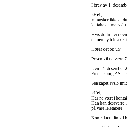
I brev av 1. desemb
«Hei ,
Vi ønsker ikke at du
leiligheten mens du 
Hvis du finner noen 
datoen ny leietaker f
Høres det ok ut?
Prisen vil nå være 
Den 14. desember 20
Fredensborg AS slik
Selskapet avslo imi
«Hei,
Har nå vært i konta
Han kan dessverre ik
på våre leietakere.
Kontrakten din vil b