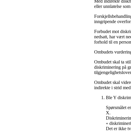
Med indirekte diskr
eller unnlatelse som
Forskjellsbehandlin
inngripende overfor
Forbudet mot diskri
nedsatt, har vært ne
forhold til en pers
Ombudets vurderin
Ombudet skal ta sti
diskriminering på gr
tilgjengelighetsloven
Ombudet skal videre 
indirekte i strid me
Ble Y diskrim
Spørsmålet er
X.
Diskriminerin
« diskriminer
Det er ikke tv