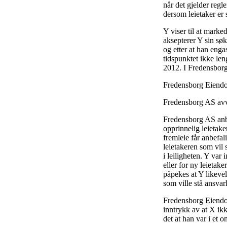
når det gjelder regle
dersom leietaker er s
Y viser til at marke
aksepterer Y sin søk
og etter at han enga
tidspunktet ikke leng
2012. I Fredensborg 
Fredensborg Eiendo
Fredensborg AS avvis
Fredensborg AS anbef
opprinnelig leietak
fremleie får anbefal
leietakeren som vil
i leiligheten. Y var
eller for ny leietak
påpekes at Y likevel
som ville stå ansvar
Fredensborg Eiendom
inntrykk av at X ikk
det at han var i et