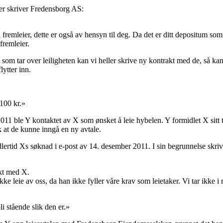
er skriver Fredensborg AS:
 fremleier, dette er også av hensyn til deg. Da det er ditt depositum som 
fremleier.
som tar over leiligheten kan vi heller skrive ny kontrakt med de, så kan
lytter inn.
7100 kr.»
11 ble Y kontaktet av X som ønsket å leie hybelen. Y formidlet X sitt 
 at de kunne inngå en ny avtale.
dlertid Xs søknad i e-post av 14. desember 2011. I sin begrunnelse skriv
kt med X.
ke leie av oss, da han ikke fyller våre krav som leietaker. Vi tar ikke
li stående slik den er.»