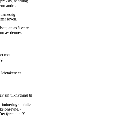
praksis, handling
 enn andre.
oldsmessig
tter loven.
satt, antas å være
runn av dennes
det mot
og
leietakere er
v sin tilknytning til
kriminering omfatter
nksjonsevne.»
et førte til at Y