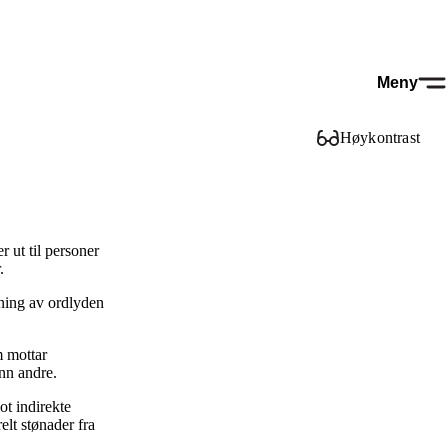
Meny
Høykontrast
 ut til personer
.
kning av ordlyden
m mottar
enn andre.
t indirekte
elt stønader fra