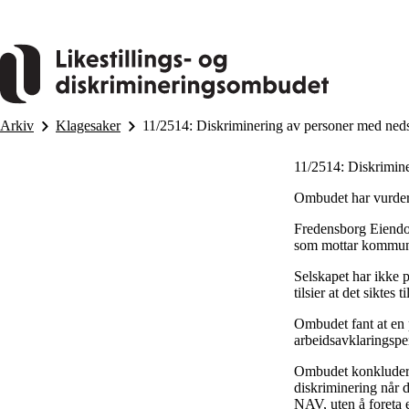
Hopp
til
hovedinnhold
Arkiv
Klagesaker
11/2514: Diskriminering av personer med nedsa
11/2514: Diskrimine
Ombudet har vurdert 
Fredensborg Eiendom
som mottar kommunal
Selskapet har ikke 
tilsier at det siktes
Ombudet fant at en 
arbeidsavklaringspen
Ombudet konkludert
diskriminering når d
NAV, uten å foreta 