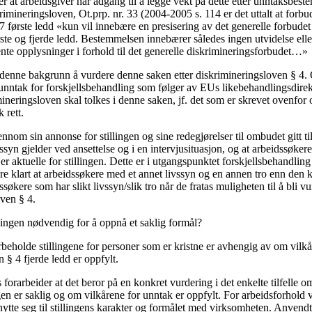
 er at arbeidsgiver har adgang til å legge vekt på dette etter unntaksbest
krimineringsloven, Ot.prp. nr. 33 (2004-2005 s. 114 er det uttalt at forb
7 første ledd «kun vil innebære en presisering av det generelle forbudet
rste og fjerde ledd. Bestemmelsen innebærer således ingen utvidelse ell
ente opplysninger i forhold til det generelle diskrimineringsforbudet…»
enne bakgrunn å vurdere denne saken etter diskrimineringsloven § 4. 
 unntak for forskjellsbehandling som følger av EUs likebehandlingsdirek
ineringsloven skal tolkes i denne saken, jf. det som er skrevet ovenfor 
 rett.
nnom sin annonse for stillingen og sine redegjørelser til ombudet gitt 
livssyn gjelder ved ansettelse og i en intervjusituasjon, og at arbeidssøke
 er aktuelle for stillingen. Dette er i utgangspunktet forskjellsbehandlin
ere klart at arbeidssøkere med et annet livssyn og en annen tro enn den kri
søkere som har slikt livssyn/slik tro når de fratas muligheten til å bli vur
oven § 4.
lingen nødvendig for å oppnå et saklig formål?
beholde stillingene for personer som er kristne er avhengig av om vilkå
 § 4 fjerde ledd er oppfylt.
 forarbeider at det beror på en konkret vurdering i det enkelte tilfelle 
en er saklig og om vilkårene for unntak er oppfylt. For arbeidsforhold 
tte seg til stillingens karakter og formålet med virksomheten. Anvendt