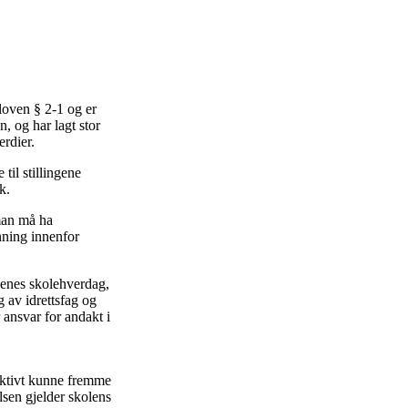
loven § 2-1 og er
n, og har lagt stor
erdier.
 til stillingene
k.
 man må ha
nning innenfor
evenes skolehverdag,
g av idrettsfag og
 ansvar for andakt i
 aktivt kunne fremme
lsen gjelder skolens