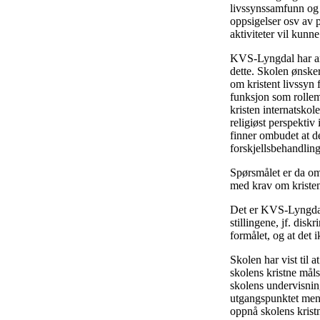
livssynssamfunn og v
oppsigelser osv av p
aktiviteter vil kunn
KVS-Lyngdal har anfø
dette. Skolen ønsker
om kristent livssyn 
funksjon som rollem
kristen internatskol
religiøst perspekti
finner ombudet at de
forskjellsbehandling
Spørsmålet er da om 
med krav om kristen
Det er KVS-Lyngdal 
stillingene, jf. dis
formålet, og at det 
Skolen har vist til 
skolens kristne målse
skolens undervisning
utgangspunktet mener
oppnå skolens krist