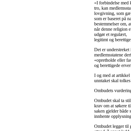
«I forbindelse med ki
tro, kan medlemsstat
lovgivning, som gæl
som er baseret på na
bestemmelser om, at
når denne religion e
udgør et regulært,
legitimt og beretti
Det er understreket 
medlemsstatene derf
«opretholde eller f
og berettigede erver
I og med at artikkel
unntaket skal tolkes
Ombudets vurderin
Ombudet skal ta stil
krav om at søkere ti
saken gjelder både s
innhente opplysninge
Ombudet legger til 