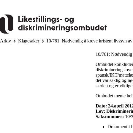
Hopp
til
hovedinnhold
Arkiv
Klagesaker
10/761: Nødvendig å kreve kristent livssyn av 
10/761: Nødvendig å 
Ombudet konkluderte
diskrimineringsloven 
spansk/IKT/mattelær
det var saklig og nø
skolen og er viktig
Ombudet mente heller
Dato: 24.april 201
Lov: Diskriminering
Saksnummer: 10/
Dokument i 