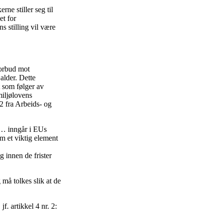
ne stiller seg til
et for
 stilling vil være
forbud mot
alder. Dette
 som følger av
miljølovens
2 fra Arbeids- og
t… inngår i EUs
m et viktig element
 innen de frister
 må tolkes slik at de
f. artikkel 4 nr. 2: