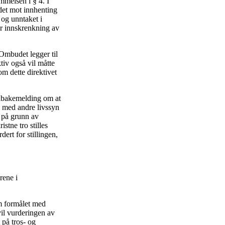
emmelsen i § 4. I
udet mot innhenting
 og unntaket i
er innskrenkning av
Ombudet legger til
tiv også vil måtte
om dette direktivet
tilbakemelding om at
re med andre livssyn
g på grunn av
stne tro stilles
dert for stillingen,
rene i
om formålet med
vil vurderingen av
 på tros- og