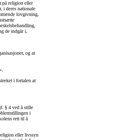
 på religion eller
, i deres nationale
kommende lovgivning,
astsætte
orskelsbehandling,
ng de indgår i,
ganisasjoner, og at
».
reket i fortalen at
. § 4 ved å stille
blemstillingen i
lens rett til å
ligion eller livssyn