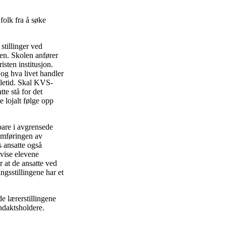
folk fra å søke
stillinger ved
len. Skolen anfører
sten institusjon.
 og hva livet handler
oletid. Skal KVS-
te stå for det
e lojalt følge opp
bare i avgrensede
nomføringen av
s ansatte også
 vise elevene
 at de ansatte ved
ngsstillingene har et
e lærerstillingene
ndaktsholdere.