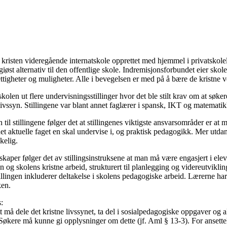
risten videregående internatskole opprettet med hjemmel i privatskole
iøst alternativ til den offentlige skole. Indremisjonsforbundet eier skole
ettigheter og muligheter. Alle i bevegelsen er med på å bære de kristne v
kolen ut flere undervisningsstillinger hvor det ble stilt krav om at søkere
 livssyn. Stillingene var blant annet faglærer i spansk, IKT og matematik
 til stillingene følger det at stillingenes viktigste ansvarsområder er at
et aktuelle faget en skal undervise i, og praktisk pedagogikk. Mer utda
kelig.
skaper følger det av stillingsinstruksene at man må være engasjert i el
an og skolens kristne arbeid, strukturert til planlegging og videreutviklin
illingen inkluderer deltakelse i skolens pedagogiske arbeid. Lærerne har
ken.
:
t må dele det kristne livssynet, ta del i sosialpedagogiske oppgaver og
 Søkere må kunne gi opplysninger om dette (jf. Aml § 13-3). For ansette