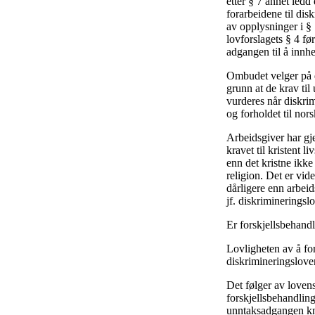
etter § 7 annet ledd
forarbeidene til dis
av opplysninger i § 
lovforslagets § 4 fø
adgangen til å innh
Ombudet velger på d
grunn at de krav til
vurderes når diskrim
og forholdet til norsk
Arbeidsgiver har gje
kravet til kristent 
enn det kristne ikke
religion. Det er vid
dårligere enn arbeids
jf. diskrimineringsl
Er forskjellsbehand
Lovligheten av å for
diskrimineringsloven
Det følger av lovens
forskjellsbehandling
unntaksadgangen kny