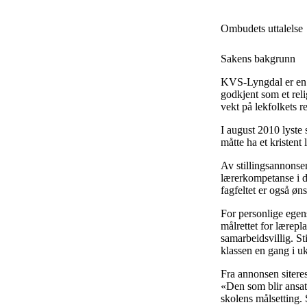
Ombudets uttalelse
Sakens bakgrunn
KVS-Lyngdal er en k
godkjent som et relig
vekt på lekfolkets r
I august 2010 lyste s
måtte ha et kristent
Av stillingsannonsen
lærerkompetanse i d
fagfeltet er også øns
For personlige egen
målrettet for lærepl
samarbeidsvillig. St
klassen en gang i u
Fra annonsen siteres
«Den som blir ansat
skolens målsetting.