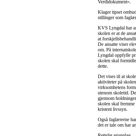
Verdidokument».
Klager tipset ombude
stillinger som faglæ
KVS Lyngdal har anfø
skolen er at de ansa
at forskjellsbehand
De ansatte viser ele
om. På internatskol
Lyngdal oppfylle pri
skolen skal formidle
dette.
Det vises til at sko
aktiviteter på skole
virksomhetens formå
utenom skoletid. De
gjennom holdninger 
skolen skal fremme d
kristent livssyn.
Også faglærerne har 
det er tale om har 
Rettslig grunnlag