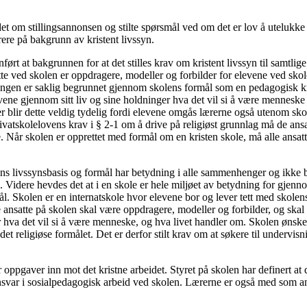
t om stillingsannonsen og stilte spørsmål ved om det er lov å utelukke 
rere på bakgrunn av kristent livssyn.
rt at bakgrunnen for at det stilles krav om kristent livssyn til samtlige 
tte ved skolen er oppdragere, modeller og forbilder for elevene ved sko
lingen er saklig begrunnet gjennom skolens formål som en pedagogisk kri
vene gjennom sitt liv og sine holdninger hva det vil si å være menneske
er blir dette veldig tydelig fordi elevene omgås lærerne også utenom sk
vatskolelovens krav i § 2-1 om å drive på religiøst grunnlag må de ansat
. Når skolen er opprettet med formål om en kristen skole, må alle ansatt
lens livssynsbasis og formål har betydning i alle sammenhenger og ikke 
n. Videre hevdes det at i en skole er hele miljøet av betydning for gjen
l. Skolen er en internatskole hvor elevene bor og lever tett med skolen
 ansatte på skolen skal være oppdragere, modeller og forbilder, og skal
hva det vil si å være menneske, og hva livet handler om. Skolen ønsker
et religiøse formålet. Det er derfor stilt krav om at søkere til undervisni
oppgaver inn mot det kristne arbeidet. Styret på skolen har definert at d
ansvar i sosialpedagogisk arbeid ved skolen. Lærerne er også med som a