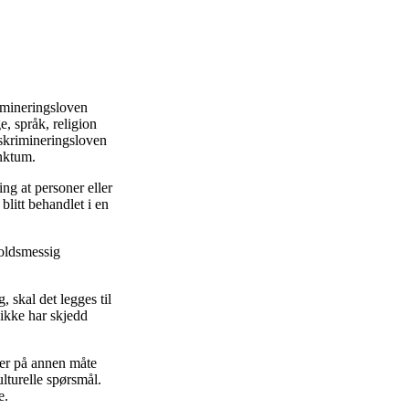
rimineringsloven
e, språk, religion
iskrimineringsloven
unktum.
ng at personer eller
 blitt behandlet i en
holdsmessig
 skal det legges til
 ikke har skjedd
ller på annen måte
ulturelle spørsmål.
e.