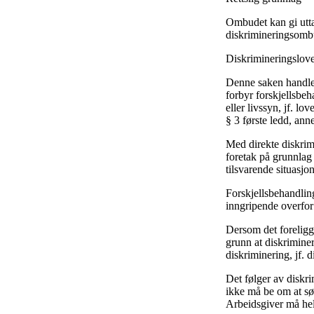
Ombudet kan gi uttal
diskrimineringsombud
Diskrimineringslov
Denne saken handler
forbyr forskjellsbeh
eller livssyn, jf. l
§ 3 første ledd, ann
Med direkte diskrimi
foretak på grunnlag s
tilsvarende situasjon
Forskjellsbehandlin
inngripende overfor d
Dersom det foreligge
grunn at diskriminer
diskriminering, jf. 
Det følger av diskri
ikke må be om at søk
Arbeidsgiver må hell