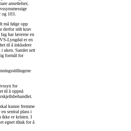
are ansettelser,
 livssynsmessige
2 og 103.
alt må følge opp
 derfor stilt krav
 fag har lærerne en
 KVS-Lyngdal er en
et til å inkludere
 i uken. Samlet sett
lig formål for
sningsstillingene
ivssyn for
t til å oppnå
rskjellsbehandlet.
vt skal kunne fremme
 en sentral plass i
ikke er kristen. I
t egnet tiltak for å