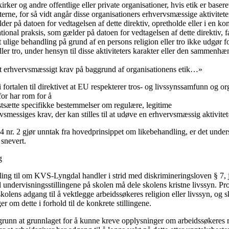
rker og andre offentlige eller private organisationer, hvis etik er baseret
erne, for så vidt angår disse organisationers erhvervsmæssige aktiviteter
der på datoen for vedtagelsen af dette direktiv, opretholde eller i en 
tional praksis, som gælder på datoen for vedtagelsen af dette direktiv, f
 ulige behandling på grund af en persons religion eller tro ikke udgør f
ller tro, under hensyn til disse aktiviteters karakter eller den sammenhæ
get erhvervsmæssigt krav på baggrund af organisationens etik…»
i fortalen til direktivet at EU respekterer tros- og livssynssamfunn og or
or har rom for å
astsætte specifikke bestemmelser om regulære, legitime
vsmessiges krav, der kan stilles til at udøve en erhvervsmæssig aktivitet
 4 nr. 2 gjør unntak fra hovedprinsippet om likebehandling, er det underst
 snevert.
g
ling til om KVS-Lyngdal handler i strid med diskrimineringsloven § 7, jf
l undervisningsstillingene på skolen må dele skolens kristne livssyn. Pro
kolens adgang til å vektlegge arbeidssøkeres religion eller livssyn, og sko
r om dette i forhold til de konkrete stillingene.
grunn at grunnlaget for å kunne kreve opplysninger om arbeidssøkeres re