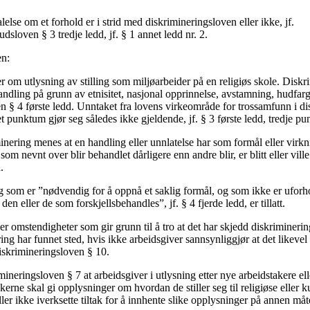
else om et forhold er i strid med diskrimineringsloven eller ikke, jf.
sloven § 3 tredje ledd, jf. § 1 annet ledd nr. 2.
en:
 om utlysning av stilling som miljøarbeider på en religiøs skole. Disk
andling på grunn av etnisitet, nasjonal opprinnelse, avstamning, hudfarg
oven § 4 første ledd. Unntaket fra lovens virkeområde for trossamfunn i d
et punktum gjør seg således ikke gjeldende, jf. § 3 første ledd, tredje p
nering menes at en handling eller unnlatelse har som formål eller virkni
om nevnt over blir behandlet dårligere enn andre blir, er blitt eller ville
.
g som er ”nødvendig for å oppnå et saklig formål, og som ikke er ufor
en eller de som forskjellsbehandles”, jf. § 4 fjerde ledd, er tillatt.
r omstendigheter som gir grunn til å tro at det har skjedd diskriminering,
ing har funnet sted, hvis ikke arbeidsgiver sannsynliggjør at det likevel
diskrimineringsloven § 10.
mineringsloven § 7 at arbeidsgiver i utlysning etter nye arbeidstakere e
erne skal gi opplysninger om hvordan de stiller seg til religiøse eller k
er ikke iverksette tiltak for å innhente slike opplysninger på annen måt