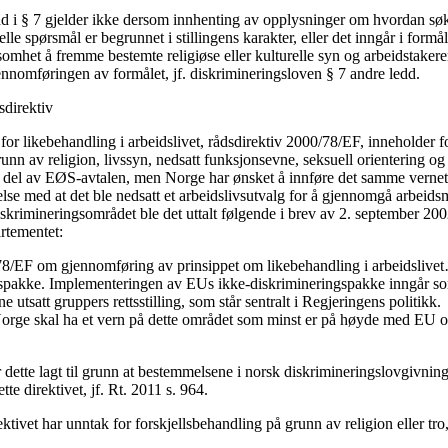
dd i § 7 gjelder ikke dersom innhenting av opplysninger om hvordan søker
relle spørsmål er begrunnet i stillingens karakter, eller det inngår i formål
het å fremme bestemte religiøse eller kulturelle syn og arbeidstakerens
ennomføringen av formålet, jf. diskrimineringsloven § 7 andre ledd.
direktiv
or likebehandling i arbeidslivet, rådsdirektiv 2000/78/EF, inneholder 
unn av religion, livssyn, nedsatt funksjonsevne, seksuell orientering og 
en del av EØS-avtalen, men Norge har ønsket å innføre det samme vernet
delse med at det ble nedsatt et arbeidslivsutvalg for å gjennomgå arbeids
skrimineringsområdet ble det uttalt følgende i brev av 2. september 200
rtementet:
78/EF om gjennomføring av prinsippet om likebehandling i arbeidslive
spakke. Implementeringen av EUs ikke-diskrimineringspakke inngår so
e utsatt gruppers rettsstilling, som står sentralt i Regjeringens politikk.
Norge skal ha et vern på dette området som minst er på høyde med EU og
r dette lagt til grunn at bestemmelsene i norsk diskrimineringslovgivning
tte direktivet, jf. Rt. 2011 s. 964.
tivet har unntak for forskjellsbehandling på grunn av religion eller tro, j