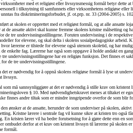
irksomheter med et religiøst eller livssynsmessig formål betyr dette at b
ersonell i tilknytning til samfunnets eller virksomhetens religiøse eller
e unntas fra diskrimineringsforbudet, jf. ot.prp. nr. 33 (2004-2005) s. 10
rt at skolen er opprettet med et religiøst formål, og at alle ansatte loj
 at de ansatte aktivt skal kunne fremme skolens kristne målsetting og har
for de tre undervisningsstillingene. Foruten undervisning i de respektive
odeller for elevene, og skal delta i skolens sosialpedagogiske arbeid.
e hvor lærerne er tilstede for elevene også utenom skoletid, og har muligh
v i de enkelte fag. Lærerne har også som oppgave å holde andakt en gang
 tre undervisningsstillingene har en religiøs funksjon. Det finnes et sak
 for de tre undervisningsstillingene.
det er nødvendig for å oppnå skolens religiøse formål å lyse ut undervi
t livssyn.
som må sannsynliggjøre at det er nødvendig å stille krav om kristent l
krimineringsloven § 10. Med nødvendighetskravet menes at tiltaket er egne
ikke finnes andre tiltak som er mindre inngripende overfor de som blir fo
at den ønsker at de ansatte, herunder de som underviser på skolen, akti
tting. Kristne lærere i sentrale fag vil kunne sikre at kristen tro også får
. En kristen lærer vil ha bedre forutsetning for å gjøre dette enn en som 
 ombudet derfor at et krav om kristent livssyn til lærerne på skolen er e
ne formål.