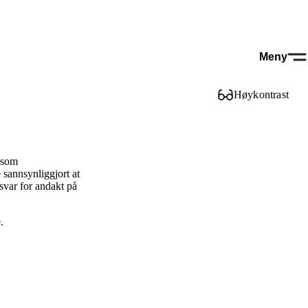
Meny
Høykontrast
g som
sannsynliggjort at
svar for andakt på
.