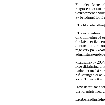
Forbudet i første le
religiøse eller kultu
vedkommende virksom
av betydning for gj
EUs likebehandlings
EUs rammedirektiv f
diskriminering på gr
direktivet er ikke 
direktivet. I forbin
regelverk på ikke-di
administrasjonsdepa
«Rådsdirektiv 200/
ikke-diskriminering
i arbeidet med å vern
Målsettingen er at 
som EU har satt.»
Høyesterett har ette
blir forenlige med de
Likebehandlingsdirek