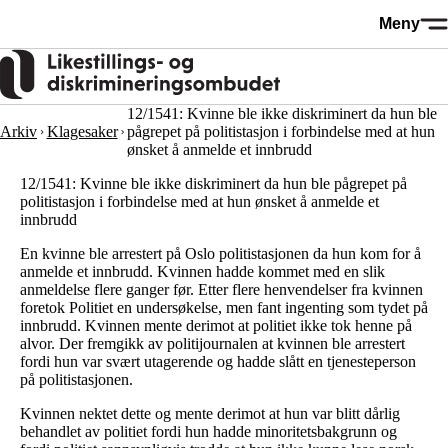
Hopp
Meny
til
hovedinnhold
12/1541: Kvinne ble ikke diskriminert da hun ble
Arkiv
Klagesaker
pågrepet på politistasjon i forbindelse med at hun
ønsket å anmelde et innbrudd
12/1541: Kvinne ble ikke diskriminert da hun ble pågrepet på
politistasjon i forbindelse med at hun ønsket å anmelde et
innbrudd
En kvinne ble arrestert på Oslo politistasjonen da hun kom for å
anmelde et innbrudd. Kvinnen hadde kommet med en slik
anmeldelse flere ganger før. Etter flere henvendelser fra kvinnen
foretok Politiet en undersøkelse, men fant ingenting som tydet på
innbrudd. Kvinnen mente derimot at politiet ikke tok henne på
alvor. Der fremgikk av politijournalen at kvinnen ble arrestert
fordi hun var svært utagerende og hadde slått en tjenesteperson
på politistasjonen.
Kvinnen nektet dette og mente derimot at hun var blitt dårlig
behandlet av politiet fordi hun hadde minoritetsbakgrunn og