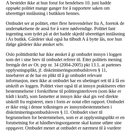
A bestrider ikke at hun forut for hendelsen 10. juni hadde
oppsøkt politiet mange ganger for å rapportere saken om
uberettiget innlåsning i butikken hennes.
Ombudet ser at politiet, etter flere henvendelser fra A, foretok de
undersøkelsene de anså for å være nødvendige. Politiet fant
ingenting som tydet på at det hadde skjedd uberettiget innlåsning
i As butikk. Gårdeier skal også ha tilbudt A å bytte lås, noe hun
ifølge gårdeier ikke ønsket selv.
Oslo politidistrikt har ikke ønsket å gi ombudet innsyn i loggen
som det i sine brev til ombudet referer til. Etter politiets mening
fremgår det av Ot. prp nr. 34 (2004-2005) pkt 13.1, at partenes
opplysningsplikt, jf. diskrimineringsombudsloven § 11,
innebærer at de har en plikt til å gi ombudet relevant
informasjon, men ikke at ombudet har en ubetinget rett til å få en
utskrift av loggen. Politiet viser også til at innsyn praktiseres etter
bestemmelsene i forskriftene til politiregisterloven (som ikke er
trådt i kraft), som fastsetter at innsyn ikke skal gis ved direkte
utskrift fra registeret, men i form av notat eller rapport. Ombudet
er ikke enig i denne tolkningen av innsynsbestemmelsen i
diskrimineringsombudsloven § 11. Ombudet viser til
begrunnelsen for bestemmelsen, som er at opplysningsplikt er en
forutsetning for at håndhevingsorganene skal kunne utføre sine
oppgaver. Ombudet mener at ombudet er nærmest til å vurdere