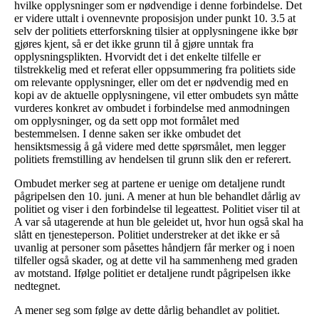
hvilke opplysninger som er nødvendige i denne forbindelse. Det
er videre uttalt i ovennevnte proposisjon under punkt 10. 3.5 at
selv der politiets etterforskning tilsier at opplysningene ikke bør
gjøres kjent, så er det ikke grunn til å gjøre unntak fra
opplysningsplikten. Hvorvidt det i det enkelte tilfelle er
tilstrekkelig med et referat eller oppsummering fra politiets side
om relevante opplysninger, eller om det er nødvendig med en
kopi av de aktuelle opplysningene, vil etter ombudets syn måtte
vurderes konkret av ombudet i forbindelse med anmodningen
om opplysninger, og da sett opp mot formålet med
bestemmelsen. I denne saken ser ikke ombudet det
hensiktsmessig å gå videre med dette spørsmålet, men legger
politiets fremstilling av hendelsen til grunn slik den er referert.
Ombudet merker seg at partene er uenige om detaljene rundt
pågripelsen den 10. juni. A mener at hun ble behandlet dårlig av
politiet og viser i den forbindelse til legeattest. Politiet viser til at
A var så utagerende at hun ble geleidet ut, hvor hun også skal ha
slått en tjenesteperson. Politiet understreker at det ikke er så
uvanlig at personer som påsettes håndjern får merker og i noen
tilfeller også skader, og at dette vil ha sammenheng med graden
av motstand. Ifølge politiet er detaljene rundt pågripelsen ikke
nedtegnet.
A mener seg som følge av dette dårlig behandlet av politiet.