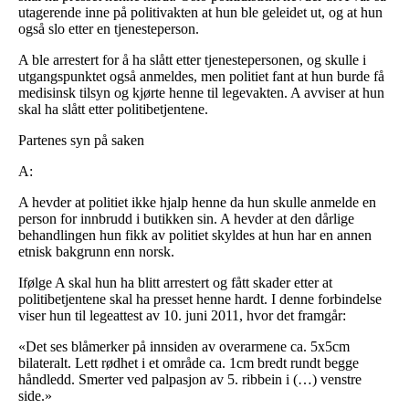
utagerende inne på politivakten at hun ble geleidet ut, og at hun
også slo etter en tjenesteperson.
A ble arrestert for å ha slått etter tjenestepersonen, og skulle i
utgangspunktet også anmeldes, men politiet fant at hun burde få
medisinsk tilsyn og kjørte henne til legevakten. A avviser at hun
skal ha slått etter politibetjentene.
Partenes syn på saken
A:
A hevder at politiet ikke hjalp henne da hun skulle anmelde en
person for innbrudd i butikken sin. A hevder at den dårlige
behandlingen hun fikk av politiet skyldes at hun har en annen
etnisk bakgrunn enn norsk.
Ifølge A skal hun ha blitt arrestert og fått skader etter at
politibetjentene skal ha presset henne hardt. I denne forbindelse
viser hun til legeattest av 10. juni 2011, hvor det framgår:
«Det ses blåmerker på innsiden av overarmene ca. 5x5cm
bilateralt. Lett rødhet i et område ca. 1cm bredt rundt begge
håndledd. Smerter ved palpasjon av 5. ribbein i (…) venstre
side.»