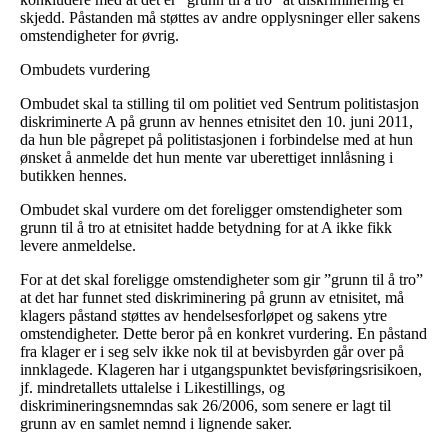
skjedd. Påstanden må støttes av andre opplysninger eller sakens
omstendigheter for øvrig.
Ombudets vurdering
Ombudet skal ta stilling til om politiet ved Sentrum politistasjon
diskriminerte A på grunn av hennes etnisitet den 10. juni 2011,
da hun ble pågrepet på politistasjonen i forbindelse med at hun
ønsket å anmelde det hun mente var uberettiget innlåsning i
butikken hennes.
Ombudet skal vurdere om det foreligger omstendigheter som
grunn til å tro at etnisitet hadde betydning for at A ikke fikk
levere anmeldelse.
For at det skal foreligge omstendigheter som gir ”grunn til å tro”
at det har funnet sted diskriminering på grunn av etnisitet, må
klagers påstand støttes av hendelsesforløpet og sakens ytre
omstendigheter. Dette beror på en konkret vurdering. En påstand
fra klager er i seg selv ikke nok til at bevisbyrden går over på
innklagede. Klageren har i utgangspunktet bevisføringsrisikoen,
jf. mindretallets uttalelse i Likestillings, og
diskrimineringsnemndas sak 26/2006, som senere er lagt til
grunn av en samlet nemnd i lignende saker.