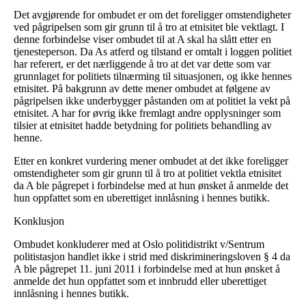
Det avgjørende for ombudet er om det foreligger omstendigheter
ved pågripelsen som gir grunn til å tro at etnisitet ble vektlagt. I
denne forbindelse viser ombudet til at A skal ha slått etter en
tjenesteperson. Da As atferd og tilstand er omtalt i loggen politiet
har referert, er det nærliggende å tro at det var dette som var
grunnlaget for politiets tilnærming til situasjonen, og ikke hennes
etnisitet. På bakgrunn av dette mener ombudet at følgene av
pågripelsen ikke underbygger påstanden om at politiet la vekt på
etnisitet. A har for øvrig ikke fremlagt andre opplysninger som
tilsier at etnisitet hadde betydning for politiets behandling av
henne.
Etter en konkret vurdering mener ombudet at det ikke foreligger
omstendigheter som gir grunn til å tro at politiet vektla etnisitet
da A ble pågrepet i forbindelse med at hun ønsket å anmelde det
hun oppfattet som en uberettiget innlåsning i hennes butikk.
Konklusjon
Ombudet konkluderer med at Oslo politidistrikt v/Sentrum
politistasjon handlet ikke i strid med diskrimineringsloven § 4 da
A ble pågrepet 11. juni 2011 i forbindelse med at hun ønsket å
anmelde det hun oppfattet som et innbrudd eller uberettiget
innlåsning i hennes butikk.