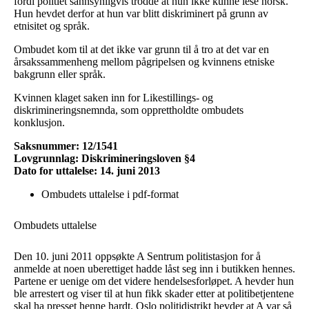
fordi politiet sannsynligvis trodde at hun ikke kunne lese norsk.
Hun hevdet derfor at hun var blitt diskriminert på grunn av
etnisitet og språk.
Ombudet kom til at det ikke var grunn til å tro at det var en
årsakssammenheng mellom pågripelsen og kvinnens etniske
bakgrunn eller språk.
Kvinnen klaget saken inn for Likestillings- og
diskrimineringsnemnda, som opprettholdte ombudets
konklusjon.
Saksnummer: 12/1541
Lovgrunnlag: Diskrimineringsloven §4
Dato for uttalelse: 14. juni 2013
Ombudets uttalelse i pdf-format
Ombudets uttalelse
Den 10. juni 2011 oppsøkte A Sentrum politistasjon for å
anmelde at noen uberettiget hadde låst seg inn i butikken hennes.
Partene er uenige om det videre hendelsesforløpet. A hevder hun
ble arrestert og viser til at hun fikk skader etter at politibetjentene
skal ha presset henne hardt. Oslo politidistrikt hevder at A var så