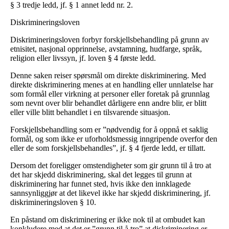
§ 3 tredje ledd, jf. § 1 annet ledd nr. 2.
Diskrimineringsloven
Diskrimineringsloven forbyr forskjellsbehandling på grunn av
etnisitet, nasjonal opprinnelse, avstamning, hudfarge, språk,
religion eller livssyn, jf. loven § 4 første ledd.
Denne saken reiser spørsmål om direkte diskriminering. Med
direkte diskriminering menes at en handling eller unnlatelse har
som formål eller virkning at personer eller foretak på grunnlag
som nevnt over blir behandlet dårligere enn andre blir, er blitt
eller ville blitt behandlet i en tilsvarende situasjon.
Forskjellsbehandling som er ”nødvendig for å oppnå et saklig
formål, og som ikke er uforholdsmessig inngripende overfor den
eller de som forskjellsbehandles”, jf. § 4 fjerde ledd, er tillatt.
Dersom det foreligger omstendigheter som gir grunn til å tro at
det har skjedd diskriminering, skal det legges til grunn at
diskriminering har funnet sted, hvis ikke den innklagede
sannsynliggjør at det likevel ikke har skjedd diskriminering, jf.
diskrimineringsloven § 10.
En påstand om diskriminering er ikke nok til at ombudet kan
konkludere med at det er ”grunn til å tro” at diskriminering er