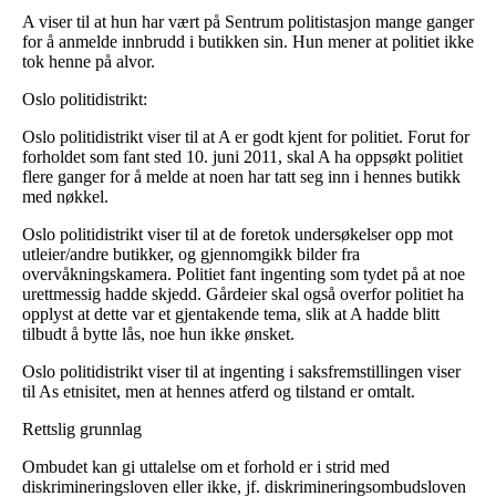
A viser til at hun har vært på Sentrum politistasjon mange ganger
for å anmelde innbrudd i butikken sin. Hun mener at politiet ikke
tok henne på alvor.
Oslo politidistrikt:
Oslo politidistrikt viser til at A er godt kjent for politiet. Forut for
forholdet som fant sted 10. juni 2011, skal A ha oppsøkt politiet
flere ganger for å melde at noen har tatt seg inn i hennes butikk
med nøkkel.
Oslo politidistrikt viser til at de foretok undersøkelser opp mot
utleier/andre butikker, og gjennomgikk bilder fra
overvåkningskamera. Politiet fant ingenting som tydet på at noe
urettmessig hadde skjedd. Gårdeier skal også overfor politiet ha
opplyst at dette var et gjentakende tema, slik at A hadde blitt
tilbudt å bytte lås, noe hun ikke ønsket.
Oslo politidistrikt viser til at ingenting i saksfremstillingen viser
til As etnisitet, men at hennes atferd og tilstand er omtalt.
Rettslig grunnlag
Ombudet kan gi uttalelse om et forhold er i strid med
diskrimineringsloven eller ikke, jf. diskrimineringsombudsloven