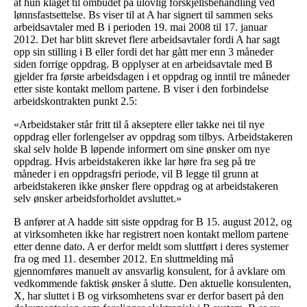
at hun klaget til ombudet på ulovlig forskjellsbehandling ved
lønnsfastsettelse. Bs viser til at A har signert til sammen seks
arbeidsavtaler med B i perioden 19. mai 2008 til 17. januar
2012. Det har blitt skrevet flere arbeidsavtaler fordi A har sagt
opp sin stilling i B eller fordi det har gått mer enn 3 måneder
siden forrige oppdrag. B opplyser at en arbeidsavtale med B
gjelder fra første arbeidsdagen i et oppdrag og inntil tre måneder
etter siste kontakt mellom partene. B viser i den forbindelse
arbeidskontrakten punkt 2.5:
«Arbeidstaker står fritt til å akseptere eller takke nei til nye
oppdrag eller forlengelser av oppdrag som tilbys. Arbeidstakeren
skal selv holde B løpende informert om sine ønsker om nye
oppdrag. Hvis arbeidstakeren ikke lar høre fra seg på tre
måneder i en oppdragsfri periode, vil B legge til grunn at
arbeidstakeren ikke ønsker flere oppdrag og at arbeidstakeren
selv ønsker arbeidsforholdet avsluttet.»
B anfører at A hadde sitt siste oppdrag for B 15. august 2012, og
at virksomheten ikke har registrert noen kontakt mellom partene
etter denne dato. A er derfor meldt som sluttført i deres systemer
fra og med 11. desember 2012. En sluttmelding må
gjennomføres manuelt av ansvarlig konsulent, for å avklare om
vedkommende faktisk ønsker å slutte. Den aktuelle konsulenten,
X, har sluttet i B og virksomhetens svar er derfor basert på den