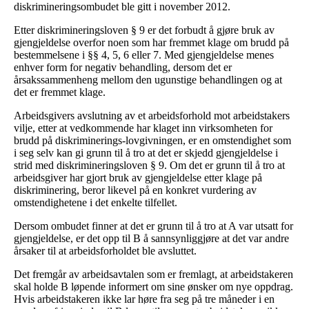
diskrimineringsombudet ble gitt i november 2012.
Etter diskrimineringsloven § 9 er det forbudt å gjøre bruk av
gjengjeldelse overfor noen som har fremmet klage om brudd på
bestemmelsene i §§ 4, 5, 6 eller 7. Med gjengjeldelse menes
enhver form for negativ behandling, dersom det er
årsakssammenheng mellom den ugunstige behandlingen og at
det er fremmet klage.
Arbeidsgivers avslutning av et arbeidsforhold mot arbeidstakers
vilje, etter at vedkommende har klaget inn virksomheten for
brudd på diskriminerings-lovgivningen, er en omstendighet som
i seg selv kan gi grunn til å tro at det er skjedd gjengjeldelse i
strid med diskrimineringsloven § 9. Om det er grunn til å tro at
arbeidsgiver har gjort bruk av gjengjeldelse etter klage på
diskriminering, beror likevel på en konkret vurdering av
omstendighetene i det enkelte tilfellet.
Dersom ombudet finner at det er grunn til å tro at A var utsatt for
gjengjeldelse, er det opp til B å sannsynliggjøre at det var andre
årsaker til at arbeidsforholdet ble avsluttet.
Det fremgår av arbeidsavtalen som er fremlagt, at arbeidstakeren
skal holde B løpende informert om sine ønsker om nye oppdrag.
Hvis arbeidstakeren ikke lar høre fra seg på tre måneder i en