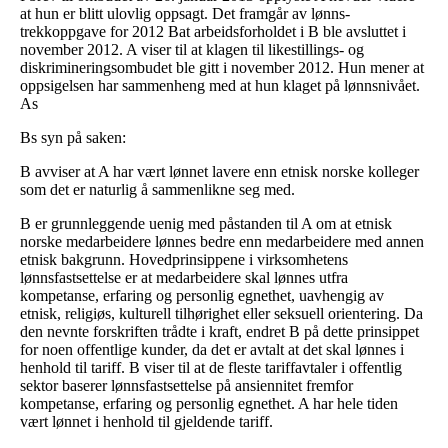
at hun er blitt ulovlig oppsagt. Det framgår av lønns-
trekkoppgave for 2012 Bat arbeidsforholdet i B ble avsluttet i
november 2012. A viser til at klagen til likestillings- og
diskrimineringsombudet ble gitt i november 2012. Hun mener at
oppsigelsen har sammenheng med at hun klaget på lønnsnivået.
As
Bs syn på saken:
B avviser at A har vært lønnet lavere enn etnisk norske kolleger
som det er naturlig å sammenlikne seg med.
B er grunnleggende uenig med påstanden til A om at etnisk
norske medarbeidere lønnes bedre enn medarbeidere med annen
etnisk bakgrunn. Hovedprinsippene i virksomhetens
lønnsfastsettelse er at medarbeidere skal lønnes utfra
kompetanse, erfaring og personlig egnethet, uavhengig av
etnisk, religiøs, kulturell tilhørighet eller seksuell orientering. Da
den nevnte forskriften trådte i kraft, endret B på dette prinsippet
for noen offentlige kunder, da det er avtalt at det skal lønnes i
henhold til tariff. B viser til at de fleste tariffavtaler i offentlig
sektor baserer lønnsfastsettelse på ansiennitet fremfor
kompetanse, erfaring og personlig egnethet. A har hele tiden
vært lønnet i henhold til gjeldende tariff.