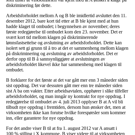
diskriminering før dette.
Arbeidsforholdet mellom A og B ble imidlertid avsluttet den 11.
desember 2012, bare kort tid etter at B ble kjent med at hun
hadde klaget til ombudet; i begynnelsen av november; deres
første redegjørelse til ombudet kom den 23. november. Det er
svært kort tid mellom klagen på diskriminerende
lønnsfastsettelse og avslutning av arbeidsforholdet. Dette kan
isolert sett gi grunn til å tro at det er sammenheng mellom klagen
på diskriminering og avslutning av arbeidsforholdet. Det er
derfor opp til B å sannsynliggjøre at avslutningen av
arbeidsforholdet likevel ikke har sammenheng med klagen til
ombudet.
B forklarer for det første at det var gått mer enn 3 måneder siden
sist oppdrag. Det var dessuten gått mer enn tre måneder siden
sist A ba om vakter. Etter arbeidsavtalen, opphører i slike tilfeller
arbeidsforholdet, og man inngår ny kontrakt for nye oppdrag. I
redegjørelse til ombudet av 4. juli 2013 opplyser B at A vil bli
tilbudt nye oppdrag i fremtiden, dersom hun ønsker det, men at
virksomheten ikke kan forutse hvilke forespørsler som kommer
inn, eller garantere for nye oppdrag.
For det andre viser B til at fra 1. august 2012 var A ansatt i
100 % stilling i X kommune. B viser videre til at virksomheten