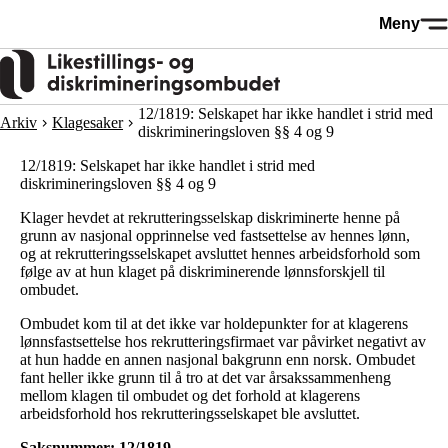
Hopp
Meny
til
hovedinnhold
12/1819: Selskapet har ikke handlet i strid med
Arkiv
Klagesaker
diskrimineringsloven §§ 4 og 9
12/1819: Selskapet har ikke handlet i strid med
diskrimineringsloven §§ 4 og 9
Klager hevdet at rekrutteringsselskap diskriminerte henne på
grunn av nasjonal opprinnelse ved fastsettelse av hennes lønn,
og at rekrutteringsselskapet avsluttet hennes arbeidsforhold som
følge av at hun klaget på diskriminerende lønnsforskjell til
ombudet.
Ombudet kom til at det ikke var holdepunkter for at klagerens
lønnsfastsettelse hos rekrutteringsfirmaet var påvirket negativt av
at hun hadde en annen nasjonal bakgrunn enn norsk. Ombudet
fant heller ikke grunn til å tro at det var årsakssammenheng
mellom klagen til ombudet og det forhold at klagerens
arbeidsforhold hos rekrutteringsselskapet ble avsluttet.
Saksnummer: 12/1819