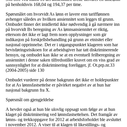
på henholdsvis 168,04 og 194,37 per time.
Spørsmålet om hvorvidt As lønn er lavere enn tarifflønnen
avhenger således av hvilken ansiennitet som legges til grunn.
Ombudet finner det imidlertid ikke nødvendig å gå nærmere inn
på hvorvidt Bs beregning av As lønnsansiennitet er riktig,
ettersom det ikke er lagt frem noen opplysninger som gir
indikasjon på forskjellsbehandling på grunn av etnisitet eller
nasjonal opprinnelse. Det er i utgangspunktet klageren som har
bevisføringsrisikoen for at arbeidsgiver har tatt diskriminerende
hensyn, og ombudet kan ikke se at en eventuell feilberegning av
ansiennitet i denne saken tilfredsstiller kravet om en viss grad av
sannsynlighet for at diskriminering foreligger, jf. Ot.prp.nr.33
(2004-2005) side 130
Ombudet vurderer på denne bakgrunn det ikke er holdepunkter
for at As lønnsfastsettelse er påvirket negativt av at hun har
nasjonal bakgrunn fra X.
Spørsmål om gjengjeldelse
A hevder også at hun ble ulovlig oppsagt som følge av at hun
klaget på diskriminering ved lønnsfastsettelsen. Det framgår av
lønns- og trekkoppgave for 2012 at arbeidsforholdet ble avsluttet
i november 2012. A viser til at klagen til likestillings- og