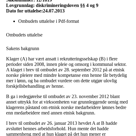
Lovgrunnlag: diskrimineringsloven §§ 4 og 9
Dato for uttalelse:24.07.2013
Ombudets uttalelse i Pdf-format
Ombudets uttalelse
Sakens bakgrunn
Klager (A) har vært ansatt i rekrutteringsselskap (B) i flere
perioder siden 2008, innen pleie og omsorg i kommunal sektor.
A klaget i brev til ombudet av 28. september 2012 på at etnisk
norske pleiere med mindre kompetanse enn henne får betydelig
mer i lønn, og ba ombudet vurdere om dette utgjør ulovlig
forskjellsbehandling av henne.
B ga i redegjørelse til ombudet av 23. november 2012 blant
annet uttrykk for at virksomheten var grunnleggende uenig med
klagerens påstand om etnisk norske medarbeidere lønnes bedre
enn medarbeidere med annen etnisk bakgrunn.
I brev til ombudet av 26. januar 2013 hevdet A at B hadde
avsluttet hennes arbeidsforhold. Hun mente det hadde
sammenheng med at hun klaget på det hun mener er