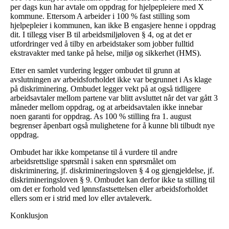
per dags kun har avtale om oppdrag for hjelpepleiere med X
kommune. Ettersom A arbeider i 100 % fast stilling som
hjelpepleier i kommunen, kan ikke B engasjere henne i oppdrag
dit. I tillegg viser B til arbeidsmiljøloven § 4, og at det er
utfordringer ved å tilby en arbeidstaker som jobber fulltid
ekstravakter med tanke på helse, miljø og sikkerhet (HMS).
Etter en samlet vurdering legger ombudet til grunn at
avslutningen av arbeidsforholdet ikke var begrunnet i As klage
på diskriminering. Ombudet legger vekt på at også tidligere
arbeidsavtaler mellom partene var blitt avsluttet når det var gått 3
måneder mellom oppdrag, og at arbeidsavtalen ikke innebar
noen garanti for oppdrag. As 100 % stilling fra 1. august
begrenser åpenbart også mulighetene for å kunne bli tilbudt nye
oppdrag.
Ombudet har ikke kompetanse til å vurdere til andre
arbeidsrettslige spørsmål i saken enn spørsmålet om
diskriminering, jf. diskrimineringsloven § 4 og gjengjeldelse, jf.
diskrimineringsloven § 9. Ombudet kan derfor ikke ta stilling til
om det er forhold ved lønnsfastsettelsen eller arbeidsforholdet
ellers som er i strid med lov eller avtaleverk.
Konklusjon