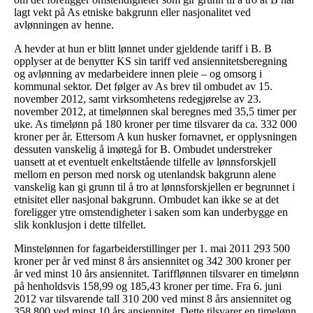
lagt vekt på As etniske bakgrunn eller nasjonalitet ved
avlønningen av henne.
A hevder at hun er blitt lønnet under gjeldende tariff i B. B
opplyser at de benytter KS sin tariff ved ansiennitetsberegning
og avlønning av medarbeidere innen pleie – og omsorg i
kommunal sektor. Det følger av As brev til ombudet av 15.
november 2012, samt virksomhetens redegjørelse av 23.
november 2012, at timelønnen skal beregnes med 35,5 timer per
uke. As timelønn på 180 kroner per time tilsvarer da ca. 332 000
kroner per år. Ettersom A kun husker fornavnet, er opplysningen
dessuten vanskelig å imøtegå for B. Ombudet understreker
uansett at et eventuelt enkeltstående tilfelle av lønnsforskjell
mellom en person med norsk og utenlandsk bakgrunn alene
vanskelig kan gi grunn til å tro at lønnsforskjellen er begrunnet i
etnisitet eller nasjonal bakgrunn. Ombudet kan ikke se at det
foreligger ytre omstendigheter i saken som kan underbygge en
slik konklusjon i dette tilfellet.
Minstelønnen for fagarbeiderstillinger per 1. mai 2011 293 500
kroner per år ved minst 8 års ansiennitet og 342 300 kroner per
år ved minst 10 års ansiennitet. Tarifflønnen tilsvarer en timelønn
på henholdsvis 158,99 og 185,43 kroner per time. Fra 6. juni
2012 var tilsvarende tall 310 200 ved minst 8 års ansiennitet og
358 800 ved minst 10 års ansiennitet. Dette tilsvarer en timelønn