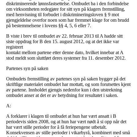
diskriminerende lønnsfastsettelse. Ombudet ba i den forbindelse
om virksomheten redegjøre for sitt syn på klagers fremstilling,
med henvisning til forbudet i diskrimineringsloven § 9 mot
gjengjeldelse overfor noen som har fremmet klage for om brudd
på bestemmelsene i lovens §§ 4, 5, 6 eller 7.
B viste i brev til ombudet av 22. februar 2013 til A hadde sitt
siste oppdrag for B den 15. august 2012, og at det ikke var
registrert
kontakt mellom partene etter denne dato, hvilket innebar at A
stod meldt som sluttført deres systemer fra 11. desember 2012.
Partenes syn på saken
Ombudets fremstilling av partenes syn på saken bygger på det
skriftlige materialet ombudet har mottatt, og som forutsettes kjent
av partene. Innholdet gjengis nedenfor kun i den utstrekning
ombudet anser at det er av betydning for resultatet i saken.
A:
A forklarer i klagen til ombudet at hun har vært ansatt i B
periodevis siden 2008, og at hun har vært nødt å si opp når det
har vært stille perioder for å få feriepengene utbetalt.
Konsekvensen av stille perioder i vikarbyrå, kombinert med små