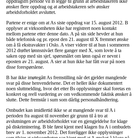
oppdragsfri periode vil B legge til grunn at arbeidstakeren ikke
ønsker flere oppdrag og at arbeidstakeren selv ønsker
arbeidsforholdet avsluttet.
Partene er enige om at As siste oppdrag var 15. august 2012. B
opplyser at virksomheten ikke har registrert noen kontakt
mellom partene etter denne dato. A på sin side hevder at hun
både telefonisk og pr. epost den 21. august til X fremmet ønske
om å få ekstravakter i Oslo. A viser videre til at hun i sommeren
2012 drøftet lønnsnivået flere ganger med X, som lovte å ta
saken opp med sin sjef, spørsmålet om lønn også er nevnt i
eposten av 21. august. A sier at hun ikke har fått svar på noen
disse forespørslene.
B har ikke imøtegått As fremstilling når det gjelder manglende
svar på disse henvendelsene. Det er heller ikke dokumentert
noen sluttmelding, hvor det etter Bs opplysninger skal foretas en
konkret og reell vurdering av om vedkommende faktisk ønsker å
slutte. Dette fremstår i sum som dårlig personalhåndtering.
Ombudet kan imidlertid ikke se at manglende svar til A i
perioden fra august til november gir grunn til å tro at
avslutningen av arbeidsforholdet var en gjengjeldelse for klage
på diskriminering. B ble først kjent med klagen fra A i ombudets
brev av 1. november 2012. Det foreligger ikke opplysninger
som tilsier at virksomheten var kjent med at A ønsket å klage på