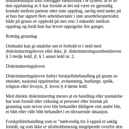
dokumentasjon som foreligger elektronisk i B system. B er av
den oppfatning at A har forstått at det må være en gjensidig
kontakt mellom partene etter siste oppdrag, særlig med tanke på
at hun har signert flere arbeidsavtaler i sine ansettelsesperioder,
både på grunn av opphold på mer enn 3 måneder mellom
oppdrag og fordi hun har levert oppsigelse fire ganger.
Rettslig grunnlag
Ombudet kan gi uttalelse om et forhold er i strid med
diskrimineringsloven eller ikke, jf. diskrimineringsombudsloven
§ 3 tredje ledd, jf. § 1 annet ledd nr. 2.
Diskrimineringsloven
Diskrimineringsloven forbyr forskjellsbehandling på grunn av
etnisitet, nasjonal opprinnelse, avstamning, hudfarge, språk,
religion eller livssyn, jf. loven § 4 første ledd.
Med direkte diskriminering menes at en handling eller unnlatelse
har som formål eller virkning at personer eller foretak på
grunnlag som nevnt over blir behandlet dårligere enn andre blir,
er blitt eller ville blitt behandlet i en tilsvarende situasjon.
Forskjellsbehandling som er ”nødvendig for å oppnå et saklig
formål, og som ikke er uforholdsmessig inngripende overfor den