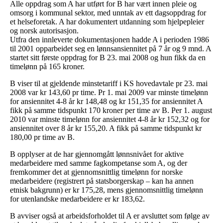
Alle oppdrag som A har utført for B har vært innen pleie og
omsorg i kommunal sektor, med unntak av ett dagsoppdrag for
et helseforetak. A har dokumentert utdanning som hjelpepleier
og norsk autorisasjon.
Utfra den innleverte dokumentasjonen hadde A i perioden 1986
til 2001 opparbeidet seg en lønnsansiennitet på 7 år og 9 mnd. A
startet sitt første oppdrag for B 23. mai 2008 og hun fikk da en
timelønn på 165 kroner.
B viser til at gjeldende minstetariff i KS hovedavtale pr 23. mai
2008 var kr 143,60 pr time. Pr 1. mai 2009 var minste timelønn
for ansiennitet 4-8 år kr 148,48 og kr 151,35 for ansiennitet A
fikk på samme tidspunkt 170 kroner per time av B. Per 1. august
2010 var minste timelønn for ansiennitet 4-8 år kr 152,32 og for
ansiennitet over 8 år kr 155,20. A fikk på samme tidspunkt kr
180,00 pr time av B.
B opplyser at de har gjennomgått lønnsnivået for aktive
medarbeidere med samme fagkompetanse som A, og der
fremkommer det at gjennomsnittlig timelønn for norske
medarbeidere (registrert på statsborgerskap – kan ha annen
etnisk bakgrunn) er kr 175,28, mens gjennomsnittlig timelønn
for utenlandske medarbeidere er kr 183,62.
B avviser også at arbeidsforholdet til A er avsluttet som følge av