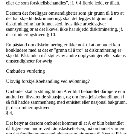
eller de som forskjellsbehandles”, jf. § 4 fjerde ledd, er tillatt.
Dersom det foreligger omstendigheter som gir grunn til å tro at
det har skjedd diskriminering, skal det legges til grunn at
diskriminering har funnet sted, hvis ikke arbeidsgiver
sannsynliggjør at det likevel ikke har skjedd diskriminering, jf.
diskrimineringsloven § 10.
En påstand om diskriminering er ikke nok til at ombudet kan
konkludere med at det er ”grunn til å tro” at diskriminering er
skjedd. Påstanden må støttes av andre opplysninger eller sakens
omstendigheter for øvrig.
Ombudets vurdering
Ulovlig forskjellsbehandling ved avlønning?
Ombudet skal ta stilling til om A er blitt behandlet dårligere enn
andre i en tilsvarende situasjon, og om forskjellsbehandlingen i
så fall hadde sammenheng med etnisitet eller nasjonal bakgrunn,
jf. diskrimineringsloven
§ 4.
Det betyr at dersom ombudet kommer til at A er blitt behandlet
dårligere enn andre ved lønnsfastsettelsen, må ombudet vurdere
om det foreligger omstendigheter som gir grunn til å tro at B har