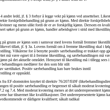
 4 andre ledd, jf. § 3 forbyr å legge vekt på kjønn ved ansettelser. Likes
irekte forskjellsbehandling på grunn av kjønn. Med direkte forskjellsb
 kvinner og menn ulikt fordi de er av forskjellig kjønn. Dersom en kvalif
sert søker på grunn av kjønn, handler arbeidsgiver i strid med likestilli
g på grunn av kjønn som i samsvar med lovens formål fremmer likestillin
ikevel tillatt, jf. § 3a. Lovens formål om å fremme likestilling skal i føl
stilling. Vilkårene for å benytte positiv særbehandling er trukket opp g
ttet må være egnet til å fremme likestilling, og særbehandlingen må vær
ønn på det aktuelle området. Hensynet til likestilling må i tillegg sees i 
behandlingen medfører for den som blir stilt
av særtiltaket. Positiv særbehandling kan bare brukes inntil
stilling er oppnådd.
is fra EF-domstolen knyttet til direktiv 76/207/EØF (likebehandlingsdir
angen til positiv særbehandling er begrenset til såkalt moderat kvotering,
.2 og 7.4. Med moderat kvotering menes at det underrepresentert kjønn
søkerne har tilnærmet like kvalifikasjoner. Det underrepresenterte kjønn k
vedkommende er dårligere kvalifisert; såkalt radikal