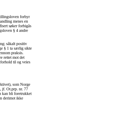
tillingsloven forbyr
ehandling menes en
isert søker forbigås
ngsloven § 4 andre
g; såkalt positiv
ge § 1 ta særlig sikte
jennom praksis.
e rettet mot det
forhold til og veies
ektivet), som Norge
 jf. Ot.prp. nr. 77
 kan bli foretrukket
an derimot ikke