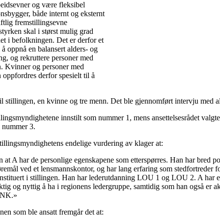
eidsevner og være fleksibel
nsbygger, både internt og eksternt
tlig fremstillingsevne
styrken skal i størst mulig grad
t i befolkningen. Det er derfor et
 å oppnå en balansert alders- og
g, og rekruttere personer med
. Kvinner og personer med
ppfordres derfor spesielt til å
til stillingen, en kvinne og tre menn. Det ble gjennomført intervju med a
illingsmyndighetene innstilt som nummer 1, mens ansettelsesrådet valgte
m nummer 3.
tillingsmyndighetens endelige vurdering av klager at:
nn at A har de personlige egenskapene som etterspørres. Han har bred po
jøremål ved et lensmannskontor, og har lang erfaring som stedfortreder 
nstituert i stillingen. Han har lederutdanning LOU 1 og LOU 2. A har
ktig og nyttig å ha i regionens ledergruppe, samtidig som han også er a
 NK.»
nen som ble ansatt fremgår det at: