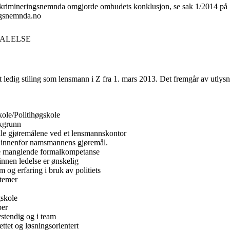
iskrimineringsnemnda omgjorde ombudets konklusjon, se sak 1/2014 på
gsnemnda.no
ALELSE
yst ledig stiling som lensmann i Z fra 1. mars 2013. Det fremgår av utlys
kole/Politihøgskole
akgrunn
vile gjøremålene ved et lensmannskontor
 innenfor namsmannens gjøremål.
tte manglende formalkompetanse
innen ledelse er ønskelig
og erfaring i bruk av politiets
stemer
gskole
per
vstendig og i team
ttet og løsningsorientert