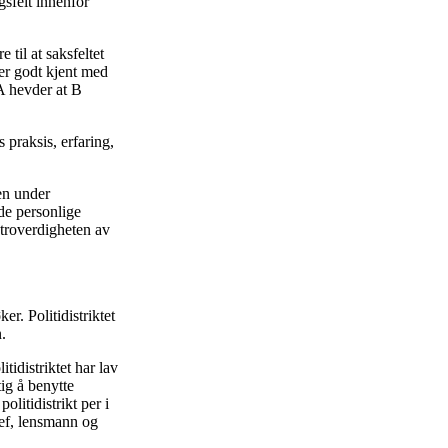
gsfelt innenfor
til at saksfeltet
er godt kjent med
 A hevder at B
 praksis, erfaring,
en under
de personlige
d troverdigheten av
er. Politidistriktet
.
itidistriktet har lav
tig å benytte
litidistrikt per i
sjef, lensmann og