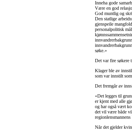
Inneha gode samarb
Være en god relasjo
God muntlig og skrif
Den statlige arbeids
gjenspeile mangfolde
personalpolitisk mål
kjønnssammensetnin
innvandrerbakgrunn
innvandrerbakgrunn o
søke.»
Det var fire søkere 
Klager ble av innst
som var innstilt so
Det fremgår av inns
«Det legges til gru
er kjent med alle g
og har også vært ko
det vil være både vi
regionlensmannens
Når det gjelder kvin