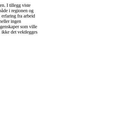
. I tillegg viste
 både i regionen og
erfaring fra arbeid
eller ingen
egenskaper som ville
 ikke det vektlegges