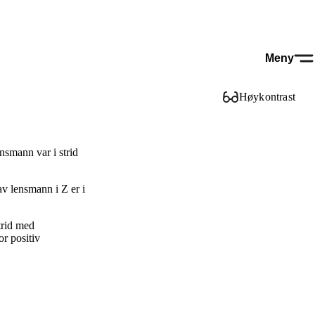
Meny
Høykontrast
nsmann var i strid
v lensmann i Z er i
trid med
or positiv