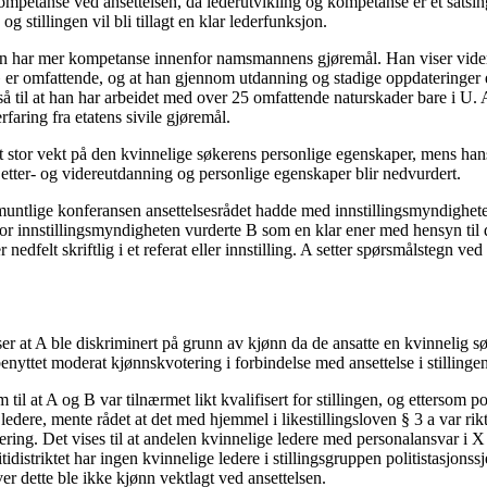
kompetanse ved ansettelsen, da lederutvikling og kompetanse er et satsin
 og stillingen vil bli tillagt en klar lederfunksjon.
n har mer kompetanse innenfor namsmannens gjøremål. Han viser videre 
» er omfattende, og at han gjennom utdanning og stadige oppdateringer 
gså til at han har arbeidet med over 25 omfattende naturskader bare i U.
rfaring fra etatens sivile gjøremål.
t stor vekt på den kvinnelige søkerens personlige egenskaper, mens hans
g etter- og videreutdanning og personlige egenskaper blir nedvurdert.
untlige konferansen ansettelsesrådet hadde med innstillingsmyndighet
vor innstillingsmyndigheten vurderte B som en klar ener med hensyn til 
nedfelt skriftlig i et referat eller innstilling. A setter spørsmålstegn ve
ser at A ble diskriminert på grunn av kjønn da de ansatte en kvinnelig søk
benyttet moderat kjønnskvotering i forbindelse med ansettelse i stillingen
til at A og B var tilnærmet likt kvalifisert for stillingen, og ettersom pol
ledere, mente rådet at det med hjemmel i likestillingsloven § 3 a var rik
ing. Det vises til at andelen kvinnelige ledere med personalansvar i X po
tidistriktet har ingen kvinnelige ledere i stillingsgruppen politistasjons
ver dette ble ikke kjønn vektlagt ved ansettelsen.