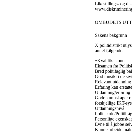
Likestillings- og d
www.diskriminerin
OMBUDETS UTT
Sakens bakgrunn
X politidistrikt utl
annet følgende:
«Kvalifikasjoner
Eksamen fra Politis
Bred politifaglig b
God innsikt i de si
Relevant utdanning
Erfaring kan ersta
Utdanning/erfaring 
Gode kunnskaper om 
forskjellige IKT-sy
Utdanningsnivå
Politiskole/Politihø
Personlige egenska
Evne til å jobbe sel
Kunne arbeide målre