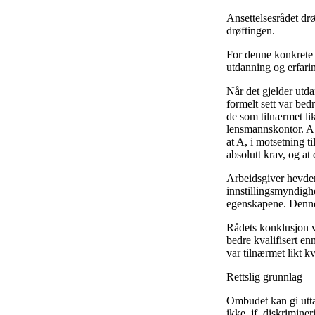
Ansettelsesrådet drø
drøftingen.
For denne konkrete s
utdanning og erfari
Når det gjelder utda
formelt sett var bed
de som tilnærmet lik
lensmannskontor. A
at A, i motsetning t
absolutt krav, og at 
Arbeidsgiver hevder 
innstillingsmyndigh
egenskapene. Denne 
Rådets konklusjon va
bedre kvalifisert en
var tilnærmet likt kva
Rettslig grunnlag
Ombudet kan gi uttal
ikke, jf. diskrimine