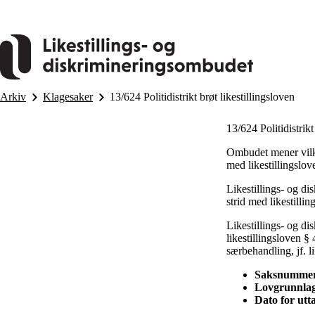
Hopp
til
hovedinnhold
Arkiv
Klagesaker
13/624 Politidistrikt brøt likestillingsloven
13/624 Politidistrikt
Ombudet mener vilkå
med likestillingslov
Likestillings- og d
strid med likestillin
Likestillings- og di
likestillingsloven § 
særbehandling, jf. li
Saksnummer
Lovgrunnlag:
Dato for utta