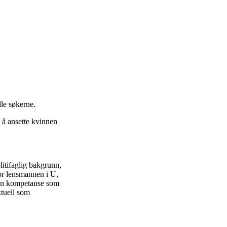
lle søkerne.
 å ansette kvinnen
litifaglig bakgrunn,
for lensmannen i U,
 en kompetanse som
ktuell som