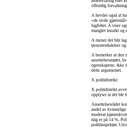
ledererfaring eller 
offentlig forvaltning
A hevder også at ha
«de sivile gjøremål
fagfeltet. A viser o
mangler innsikt og e
A mener det blir lag
tjenesteuttalelser o
A bemerker at den m
ansettelsesmøtet, h
egenskapene, ikke er 
dette argumentet.
X politidistrikt:
X politidistrikt avvi
opplyser at det ble 
Ansettelsesrådet kom 
andel av kvinnelige 
moderat kjønnskvoter
dag er på 14 %. Poli
politiinspektør. Uto