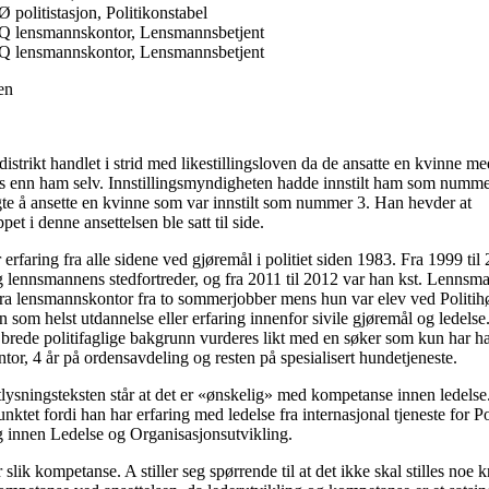
 politistasjon, Politikonstabel
Q lensmannskontor, Lensmannsbetjent
Q lensmannskontor, Lensmannsbetjent
en
distrikt handlet i strid med likestillingsloven da de ansatte en kvinne m
s enn ham selv. Innstillingsmyndigheten hadde innstilt ham som numm
lgte å ansette en kvinne som var innstilt som nummer 3. Han hevder at
pet i denne ansettelsen ble satt til side.
ar erfaring fra alle sidene ved gjøremål i politiet siden 1983. Fra 1999 ti
 og lennsmannens stedfortreder, og fra 2011 til 2012 var han kst. Lenns
fra lensmannskontor fra to sommerjobber mens hun var elev ved Politi
n som helst utdannelse eller erfaring innenfor sivile gjøremål og ledelse. 
s brede politifaglige bakgrunn vurderes likt med en søker som kun har 
or, 4 år på ordensavdeling og resten på spesialisert hundetjeneste.
utlysningsteksten står at det er «ønskelig» med kompetanse innen ledel
 punktet fordi han har erfaring med ledelse fra internasjonal tjeneste for Po
 innen Ledelse og Organisasjonsutvikling.
lik kompetanse. A stiller seg spørrende til at det ikke skal stilles noe k