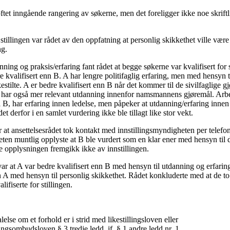
ftet inngående rangering av søkerne, men det foreligger ikke noe skriftli
tillingen var rådet av den oppfatning at personlig skikkethet ville være
ng.
nning og praksis/erfaring fant rådet at begge søkerne var kvalifisert for 
re kvalifisert enn B. A har lengre politifaglig erfaring, men med hensyn 
estilte. A er bedre kvalifisert enn B når det kommer til de sivilfaglige 
 har også mer relevant utdanning innenfor namsmannens gjøremål. Arbe
il B, har erfaring innen ledelse, men påpeker at utdanning/erfaring innen 
det derfor i en samlet vurdering ikke ble tillagt like stor vekt.
at ansettelsesrådet tok kontakt med innstillingsmyndigheten per telefon
eten muntlig opplyste at B ble vurdert som en klar ener med hensyn til 
opplysningen fremgikk ikke av innstillingen.
r at A var bedre kvalifisert enn B med hensyn til utdanning og erfaring
n A med hensyn til personlig skikkethet. Rådet konkluderte med at de to
lifiserte for stillingen.
else om et forhold er i strid med likestillingsloven eller
ringsombudsloven § 3 tredje ledd, jf. § 1 andre ledd nr. 1.