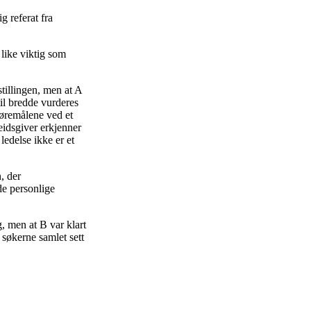
g referat fra
 like viktig som
stillingen, men at A
til bredde vurderes
gjøremålene ved et
idsgiver erkjenner
ledelse ikke er et
, der
de personlige
, men at B var klart
 søkerne samlet sett