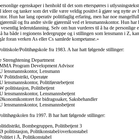
rsonlige egenskaper i henhold til det som etterspørres i utlysningsteksten
il ideer og tanker som det ville være veldig positivt å gjøre seg nytte av
r. Hun har lang operativ politifaglig erfaring, men har noe mangelfull 
remål og fra andre sivile gjøremål ved et lensmannskontor. Hun har h
 vesentlig lederutdanning. Selv om hun vurderes til å ha de personlige 
 å ha både i regionens ledergruppe og i stillingen som lensmann i Z, kan
t går foran verken As eller Cs samlede kompetanse.»
litiskole/Politihøgskole fra 1983. A har hatt følgende stillinger:
ce Strenghtening Department
2 MMA Program Development Advisor
 U lensmannskontor, Lensmann
 Politidistrikt, Operatør
 lensmannskontor, Politiførstebetjent
politistasjon, Politibetjent
U lensmannskontor, Lensmannsbetjent
Økonomikontoret for bidragssaker, Saksbehandler
U lensmannskontor, Lensmannsbetjent
litihøgskolen fra 1997. B har hatt følgende stillinger:
itidistrikt, Bombegruppen, Politibetjent 3
 politistasjon, Politikonstabel/overkonstabel
litiet i Å, Politikonstabel