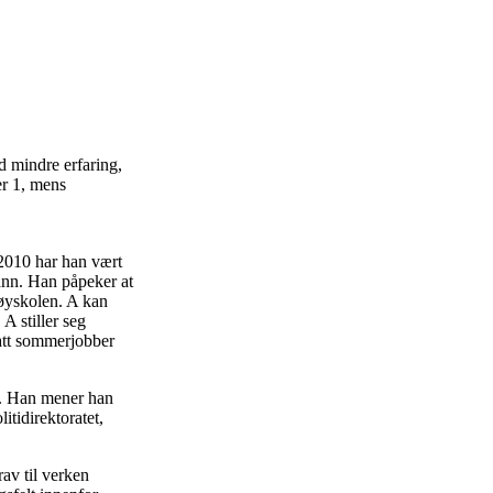
ed mindre erfaring,
er 1, mens
l 2010 har han vært
mann. Han påpeker at
høyskolen. A kan
A stiller seg
hatt sommerjobber
se. Han mener han
litidirektoratet,
rav til verken