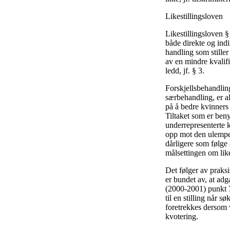
Likestillingsloven
Likestillingsloven §
både direkte og ind
handling som stiller
av en mindre kvalifi
ledd, jf. § 3.
Forskjellsbehandlin
særbehandling, er all
på å bedre kvinners 
Tiltaket som er beny
underrepresenterte kj
opp mot den ulempe 
dårligere som følge 
målsettingen om like
Det følger av praks
er bundet av, at adg
(2000-2001) punkt 7
til en stilling når 
foretrekkes dersom 
kvotering.