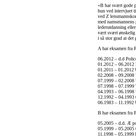
«B har svært gode pe
hun ved intervjuet t
ved Z lensmannskonto
med namsmannens gjø
lederutdanning eller
vært svært ønskelig
i så stor grad at de
A har eksamen fra Po
06.2012 – d.d Poli
01.2012 – 06.201
01.2011 – 01.2012
02.2008 – 09.2008 V
07.1999 – 02.2008 U
07.1998 – 07.1999 W 
04.1993 – 06.1998 
12.1992 – 04.1993 
06.1983 – 11.1992 
B har eksamen fra Po
05.2005 – d.d. Æ pol
05.1999 – 05.2005 Ø
11.1998 – 05.1999 Po