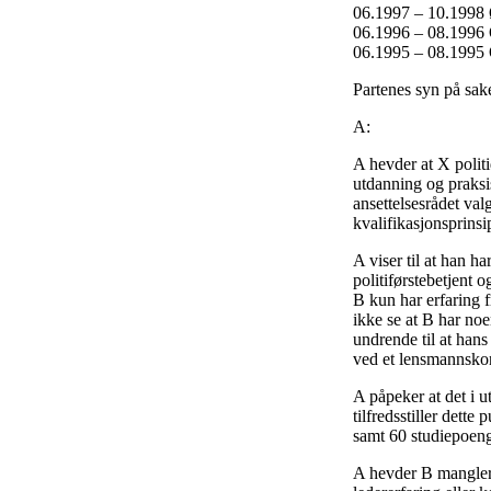
06.1997 – 10.1998 Ø
06.1996 – 08.1996 
06.1995 – 08.1995 
Partenes syn på sak
A:
A hevder at X politi
utdanning og praksi
ansettelsesrådet va
kvalifikasjonsprinsip
A viser til at han h
politiførstebetjent
B kun har erfaring 
ikke se at B har noe
undrende til at han
ved et lensmannskont
A påpeker at det i 
tilfredsstiller dette
samt 60 studiepoeng
A hevder B mangler s