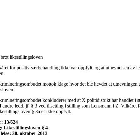
 brøt likestillingsloven
ret for positiv særbehandling ikke var oppfylt, og at utnevnelsen av le
en.
iskrimineringsombudet mottok klage hvor det ble hevdet at utnevningen a
gsloven.
skrimineringsombudet konkluderer med at X politidistrikt har handlet i s
4 andre ledd, jf. § 3 ved tilsetting i stilling som Lensmann i Z. Vilkåret f
kestillingsloven § 3a er ikke oppfylt.
: 13/624
 Likestillingsloven § 4
lelse: 30. oktober 2013