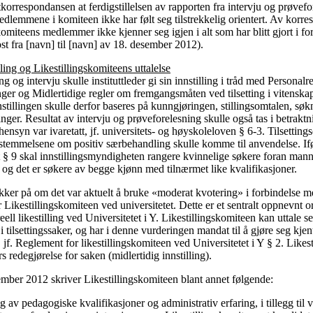
tkorrespondansen at ferdigstillelsen av rapporten fra intervju og prøvef
edlemmene i komiteen ikke har følt seg tilstrekkelig orientert. Av korr
omiteens medlemmer ikke kjenner seg igjen i alt som har blitt gjort i f
post fra [navn] til [navn] av 18. desember 2012).
illing og Likestillingskomiteens uttalelse
g og intervju skulle instituttleder gi sin innstilling i tråd med Personal
inger og Midlertidige regler om fremgangsmåten ved tilsetting i vitenska
nstillingen skulle derfor baseres på kunngjøringen, stillingsomtalen, sø
ger. Resultat av intervju og prøveforelesning skulle også tas i betrakt
shensyn var ivaretatt, jf. universitets- og høyskoleloven § 6-3. Tilsettin
stemmelsene om positiv særbehandling skulle komme til anvendelse. If
 § 9 skal innstillingsmyndigheten rangere kvinnelige søkere foran man
 og det er søkere av begge kjønn med tilnærmet like kvalifikasjoner.
sikker på om det var aktuelt å bruke «moderat kvotering» i forbindelse m
 Likestillingskomiteen ved universitetet. Dette er et sentralt oppnevnt o
ll likestilling ved Universitetet i Y. Likestillingskomiteen kan uttale 
 i tilsettingssaker, og har i denne vurderingen mandat til å gjøre seg kje
jf. Reglement for likestillingskomiteen ved Universitetet i Y § 2. Likes
ers redegjørelse for saken (midlertidig innstilling).
sember 2012 skriver Likestillingskomiteen blant annet følgende:
av pedagogiske kvalifikasjoner og administrativ erfaring, i tillegg til 