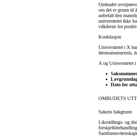
Ombudet overprøver i
om det er grunn til 
anbefalt den mannlig
universitetet ikke k
vilkårene for positi
Konklusjon
Universitetet i X han
førsteamanuensis, da
A og Universitetet i
Saksnummer
Lovgrunnlag: 
Dato for utta
OMBUDETS UTT
Sakens bakgrunn
Likestillings- og d
forskjellsbehandling
Samfunnsvitenskapeli