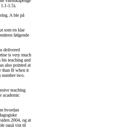
dte vitenskapelige
 1.1-1.5).
ring. A ble på
 ut som en klar
omiteen følgende
as delivered
ertise is very much
h his teaching and
as also pointed at
e than B when it
as number two.
ensive teaching
er academic
 om hvordan
edagogiske
 siden 2004, og at
e også vist til