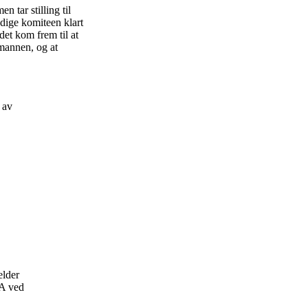
 tar stilling til
ndige komiteen klart
det kom frem til at
 mannen, og at
g av
elder
 A ved