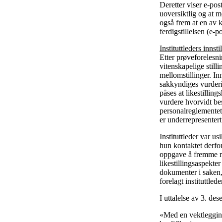
Deretter viser e-pos
uoversiktlig og at m
også frem at en av k
ferdigstillelsen (e-
Instituttleders innst
Etter prøveforelesnin
vitenskapelige still
mellomstillinger. In
sakkyndiges vurderin
påses at likestilling
vurdere hvorvidt be
personalreglementet
er underrepresentert
Instituttleder var u
hun kontaktet derfor
oppgave å fremme ree
likestillingsaspekter
dokumenter i saken, 
forelagt instituttled
I uttalelse av 3. de
«Med en vektlegging 