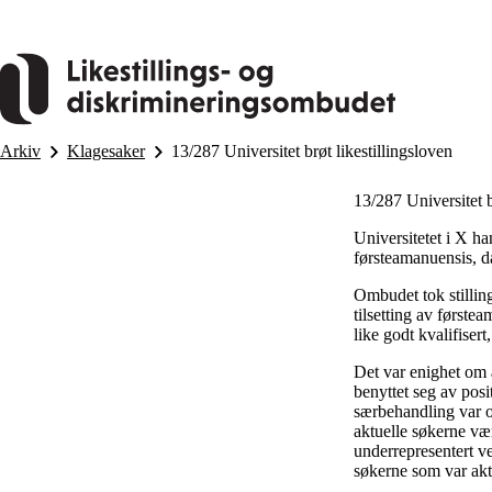
Hopp
til
hovedinnhold
Arkiv
Klagesaker
13/287 Universitet brøt likestillingsloven
13/287 Universitet b
Universitetet i X han
førsteamanuensis, da
Ombudet tok stillin
tilsetting av første
like godt kvalifisert,
Det var enighet om a
benyttet seg av posi
særbehandling var op
aktuelle søkerne være
underrepresentert ve
søkerne som var aktu