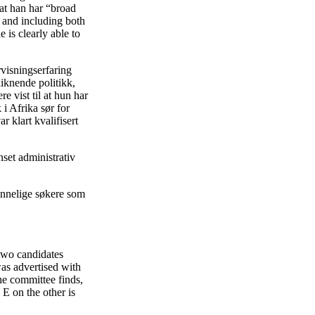
 at han har “broad
l and including both
 is clearly able to
rvisningserfaring
iknende politikk,
e vist til at hun har
i Afrika sør for
 klart kvalifisert
nset administrativ
vinnelige søkere som
 two candidates
was advertised with
he committee finds,
E on the other is