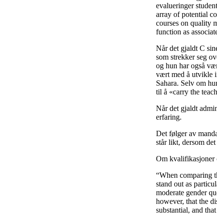
evalueringer studen
array of potential 
courses on quality m
function as associat
Når det gjaldt C si
som strekker seg ov
og hun har også vært
vært med å utvikle 
Sahara. Selv om hun
til å «carry the tea
Når det gjaldt admin
erfaring.
Det følger av mandat
står likt, dersom de
Om kvalifikasjoner
“When comparing the
stand out as particu
moderate gender quo
however, that the d
substantial, and tha