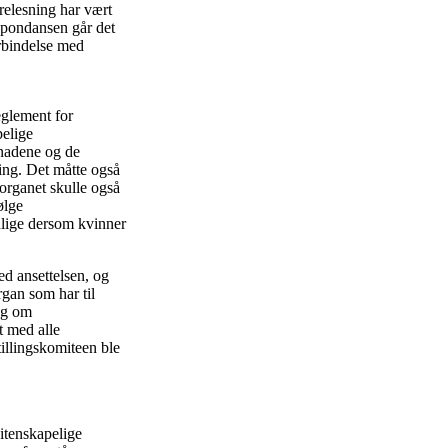
orelesning har vært
espondansen går det
orbindelse med
reglement for
pelige
knadene og de
ning. Det måtte også
gsorganet skulle også
ølge
nlige dersom kvinner
ed ansettelsen, og
rgan som har til
seg om
nt med alle
tillingskomiteen ble
vitenskapelige