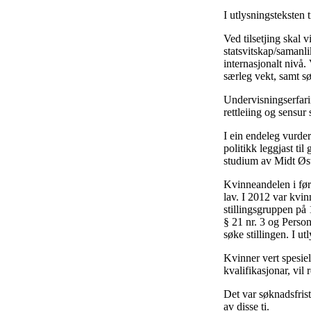
I utlysningsteksten 
Ved tilsetjing skal
statsvitskap/samanli
internasjonalt nivå. 
særleg vekt, samt sø
Undervisningserfari
rettleiing og sensur
I ein endeleg vurder
politikk leggjast ti
studium av Midt Øst
Kvinneandelen i før
lav. I 2012 var kvin
stillingsgruppen på 
§ 21 nr. 3 og Person
søke stillingen. I ut
Kvinner vert spesie
kvalifikasjonar, vil
Det var søknadsfrist 
av disse ti.