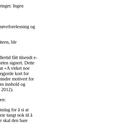
ringer. Ingen
prøveforelesning og
teen, ble
rtid fått tilsendt e-
ten signert. Dette
 at «A virket noe
egjorde kort for
mindre motivert for
ens innhold og
r 2012).
ren:
nlag for å si at
ie tungt nok til å
er skal den bare