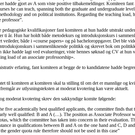
ter hadde gjort av A som viste positive tilbakemeldinger. Komiteen fant
courses he can teach, spanning both the graduate and undergraduate leve
ethodology and on political institutions. Regarding the teaching load, he
e professor”.
ne pedagogiske kvalifikasjoner fant komiteen at hun hadde utstrakt unde
er ti år. Hun har holdt både metodekurs og introduksjonskurs i sammenl
 veileder, både i «course papers» og på bacheloroppgaver. Det ble vider
introduksjonskurs i sammenliknende politikk og skrevet bok om politikk 
 ikke hadde lagt ved evalueringer, viste hennes søknad og CV at hun var
ching load of an associate professorship».
istrativ erfaring, fant komiteen at begge de to kandidatene hadde begre
et til komiteen at komiteen skal ta stilling til om det er mannlige og k
t fremgår av utlysningsteksten at moderat kvotering kan være aktuelt.
 og moderat kvotering skrev den sakkyndige komite følgende:
 five academically best qualified applicants, the committee finds that
larly well qualified: B and A (…). The position as Associate Professor 
tas, which the committee has taken into concern in their evaluation. T
istance in qualifications between B and A on the one hand and C, D and 
t the gender quota rule therefore should not be used in this case”