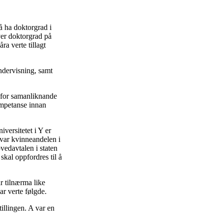
å ha doktorgrad i
over doktorgrad på
ra verte tillagt
ndervisning, samt
t for samanliknande
kompetanse innan
versitetet i Y er
 var kvinneandelen i
vedavtalen i staten
skal oppfordres til å
r tilnærma like
ar verte følgde.
tillingen. A var en