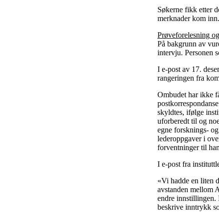
Søkerne fikk etter d
merknader kom inn
Prøveforelesning og
På bakgrunn av vurd
intervju. Personen 
I e-post av 17. des
rangeringen fra komi
Ombudet har ikke fåt
postkorrespondanse 
skyldtes, ifølge ins
uforberedt til og no
egne forsknings- og
lederoppgaver i ove
forventninger til ha
I e-post fra institut
«Vi hadde en liten d
avstanden mellom A o
endre innstillingen.
beskrive inntrykk s