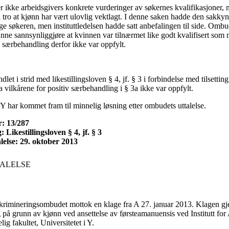
kke arbeidsgivers konkrete vurderinger av søkernes kvalifikasjoner, men
å tro at kjønn har vært ulovlig vektlagt. I denne saken hadde den sakky
e søkeren, men instituttledelsen hadde satt anbefalingen til side. Ombu
unne sannsynliggjøre at kvinnen var tilnærmet like godt kvalifisert som
v særbehandling derfor ikke var oppfylt.
dlet i strid med likestillingsloven § 4, jf. § 3 i forbindelse med tilsettin
 vilkårene for positiv særbehandling i § 3a ikke var oppfylt.
 Y har kommet fram til minnelig løsning etter ombudets uttalelse.
: 13/287
Likestillingsloven § 4, jf. § 3
lelse: 29. oktober 2013
ALELSE
iskrimineringsombudet mottok en klage fra A 27. januar 2013. Klagen gj
 på grunn av kjønn ved ansettelse av førsteamanuensis ved Institutt for
g fakultet, Universitetet i Y.