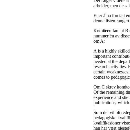
Det følger videre a
arbeider, men de sak
Etter å ha foretatt 
denne listen ranger
Komiteen fant at B o
nummer én av disse
om A:
A is a highly skill
important contributi
needed at the depar
research activities.
certain weaknesses 
comes to pedagogica
Om C skrev komite
Of the remaining th
experience and she 
publications, which
Som det vil bli rede
pedagogiske kvalifik
kvalifikasjoner vist
han har vært gjestef