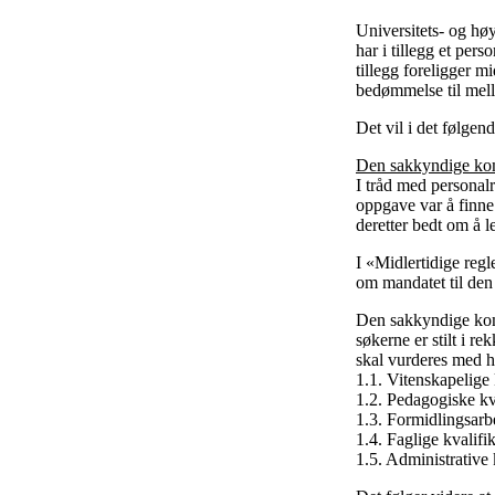
Universitets- og høy
har i tillegg et per
tillegg foreligger m
bedømmelse til mell
Det vil i det følge
Den sakkyndige ko
I tråd med personal
oppgave var å finne 
deretter bedt om å l
I «Midlertidige regl
om mandatet til de
Den sakkyndige komi
søkerne er stilt i r
skal vurderes med h
1.1. Vitenskapelige 
1.2. Pedagogiske kv
1.3. Formidlingsarb
1.4. Faglige kvalifi
1.5. Administrative