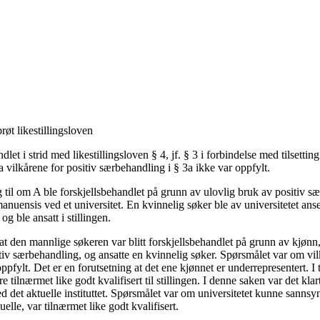
røt likestillingsloven
dlet i strid med likestillingsloven § 4, jf. § 3 i forbindelse med tilsettin
 vilkårene for positiv særbehandling i § 3a ikke var oppfylt.
g til om A ble forskjellsbehandlet på grunn av ulovlig bruk av positiv 
amanuensis ved et universitet. En kvinnelig søker ble av universitetet ans
 og ble ansatt i stillingen.
t den mannlige søkeren var blitt forskjellsbehandlet på grunn av kjønn, 
tiv særbehandling, og ansatte en kvinnelig søker. Spørsmålet var om vil
pfylt. Det er en forutsetning at det ene kjønnet er underrepresentert. I 
 tilnærmet like godt kvalifisert til stillingen. I denne saken var det klar
d det aktuelle instituttet. Spørsmålet var om universitetet kunne sannsyn
elle, var tilnærmet like godt kvalifisert.