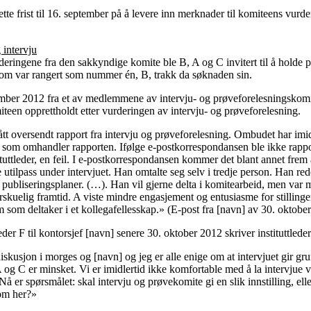
ette frist til 16. september på å levere inn merknader til komiteens vurde
.
 intervju
eringene fra den sakkyndige komite ble B, A og C invitert til å holde 
som var rangert som nummer én, B, trakk da søknaden sin.
ember 2012 fra et av medlemmene av intervju- og prøveforelesningskomi
teen opprettholdt etter vurderingen av intervju- og prøveforelesning.
t oversendt rapport fra intervju og prøveforelesning. Ombudet har imidle
som omhandler rapporten. Ifølge e-postkorrespondansen ble ikke rappor
tituttleder, en feil. I e-postkorrespondansen kommer det blant annet frem
e utilpass under intervjuet. Han omtalte seg selv i tredje person. Han red
 publiseringsplaner. (…). Han vil gjerne delta i komitearbeid, men var 
rskuelig framtid. A viste mindre engasjement og entusiasme for stilling
m som deltaker i et kollegafellesskap.» (E-post fra [navn] av 30. oktobe
tleder F til kontorsjef [navn] senere 30. oktober 2012 skriver instituttlede
iskusjon i morges og [navn] og jeg er alle enige om at intervjuet gir grun
g C er minsket. Vi er imidlertid ikke komfortable med å la intervjue ve
 Nå er spørsmålet: skal intervju og prøvekomite gi en slik innstilling, ell
om her?»