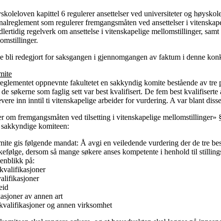
skoleloven kapittel 6 regulerer ansettelser ved universiteter og høyskoler
sonalreglement som regulerer fremgangsmåten ved ansettelser i vitenskapeli
idlertidig regelverk om ansettelse i vitenskapelige mellomstillinger, samt
omstillinger.
nde bli redegjort for saksgangen i gjennomgangen av faktum i denne kon
mite
reglementet oppnevnte fakultetet en sakkyndig komite bestående av tre
de søkerne som faglig sett var best kvalifisert. De fem best kvalifiserte 
evere inn inntil ti vitenskapelige arbeider for vurdering. A var blant dis
er om fremgangsmåten ved tilsetting i vitenskapelige mellomstillinger» §
n sakkyndige komiteen:
te gis følgende mandat: Å avgi en veiledende vurdering der de tre best
ekkefølge, dersom så mange søkere anses kompetente i henhold til stilli
enblikk på:
kvalifikasjoner
alifikasjoner
eid
kasjoner av annen art
 kvalifikasjoner og annen virksomhet