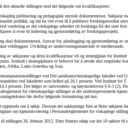
til den aktuelle stillingen stod det følgende om kvalifikasjoner:
 vitskapleg publisering og pedagogisk røynsle dokumenterast. Søkjarar m
knande politikk, og må ha vist evne til å publisere forskingsresultat ut
Ved vurdering av det vitskaplege arbeidet vil forskinga frå dei siste fem å
kjaren si evne til initiering og gjennomføring av forskingsprosjekt.
ng skal dokumenterast. Ansvar for, planlegging og gjennomføring av u
 skal vektleggast. Utvikling av undervisningsmateriale er meritterande.
ing av søkjarane og deira kvalifikasjonar vil og strategiplan for Institut
l grunn. Sentralt i strategiplanen er behovet for å utvide den empiriske 
en, Afrika, Latin-Amerika og Asia.
steamanuensisstillinger ved Det samfunnsvitenskapelige fakultet ved Uni
neandelen ved fakultetet som helhet på 26,1 prosent. Ved Institutt for Z
14,3 prosent. Det følger av universitets- og høyskoleloven § 6-3 (2), Ho
alreglement for vitenskapelige stillinger at det underrepresenterte kjønn 
lysningsteksten ble derfor følgende formulering tatt inn:
lt oppmoda om å søkje. Dersom dei sakkunnige finn at fleire søkjarar ha
 reglane om kjønnskvotering i Personalreglementet for viskaplege stilling
til stillingen 26. februar 2012. Etter fristens utløp var det 10 søkere til s