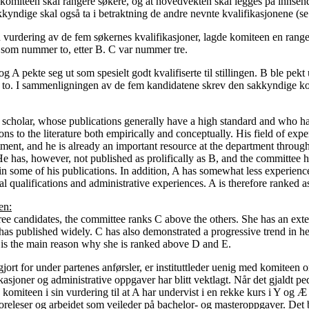
t komiteen skal rangere søkere, og at hovedvekten skal legges på innsen
kyndige skal også ta i betraktning de andre nevnte kvalifikasjonene (se
en vurdering av de fem søkernes kvalifikasjoner, lagde komiteen en range
t som nummer to, etter B. C var nummer tre.
g A pekte seg ut som spesielt godt kvalifiserte til stillingen. B ble pekt
 to. I sammenligningen av de fem kandidatene skrev den sakkyndige k
ed scholar, whose publications generally have a high standard and who h
ons to the literature both empirically and conceptually. His field of exp
tment, and he is already an important resource at the department throug
 He has, however, not published as prolifically as B, and the committee h
in some of his publications. In addition, A has somewhat less experienc
l qualifications and administrative experiences. A is therefore ranked 
en:
ree candidates, the committee ranks C above the others. She has an ext
has published widely. C has also demonstrated a progressive trend in h
 is the main reason why she is ranked above D and E.
gjort for under partenes anførsler, er instituttleder uenig med komiteen
asjoner og administrative oppgaver har blitt vektlagt. Når det gjaldt p
e komiteen i sin vurdering til at A har undervist i en rekke kurs i Y og Æ
oreleser og arbeidet som veileder på bachelor- og masteroppgaver. Det bl