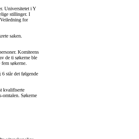
. Universitetet i Y
ge stillinger. I
 Veiledning for
krete saken.
 personer. Komiteens
av de ti søkerne ble
se fem søkerne.
 6 står det følgende
 kvalifiserte
ngs-omtalen. Søkerne