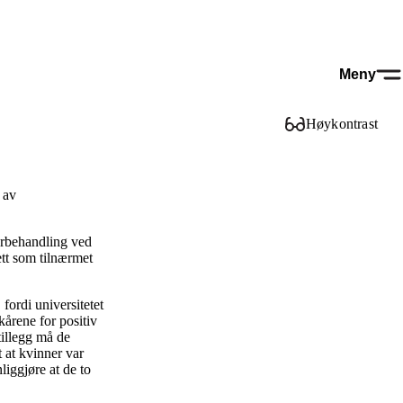
Meny
Høykontrast
g av
særbehandling ved
ett som tilnærmet
fordi universitetet
kårene for positiv
tillegg må de
t at kvinner var
liggjøre at de to