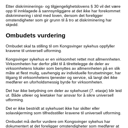
Etter diskriminerings- og tilgjengelighetslovens § 30 vil det være
opp til innklagede å sannsynliggjøre at det ikke har forekommet
diskriminering i strid med loven, dersom det foreligger
omstendigheter som gir grunn til å tro at diskriminering har
skjedd.
Ombudets vurdering
Ombudet skal ta stilling til om Kongsvinger sykehus oppfyller
kravene til universell utforming.
Kongsvinger sykehus er en virksomhet rettet mot allmennheten.
Virksomheten har derfor plikt til å tilrettelegge de deler av
virksomhetens lokaler som benyttes av allmennheten på en slik
måte at flest mulig, uavhengig av individuelle forutsetninger, har
tilgang til virksomhetens tjenester og service, så langt det ikke
medfører en uforholdsmessig byrde for virksomheten.
Det har ikke betydning om deler av sykehuset (7. etasje) blir leid
ut. Både utleier og leietaker har ansvar for å sikre universell
utforming.
Det er ikke bestridt at sykehuset ikke har skilter eller
solavskjerming som tilfredsstiller kravene til universell utforming.
Ombudet må derfor vurdere om Kongsvinger sykehus har
dokumentert at det foreligger omstendigheter som medfører at