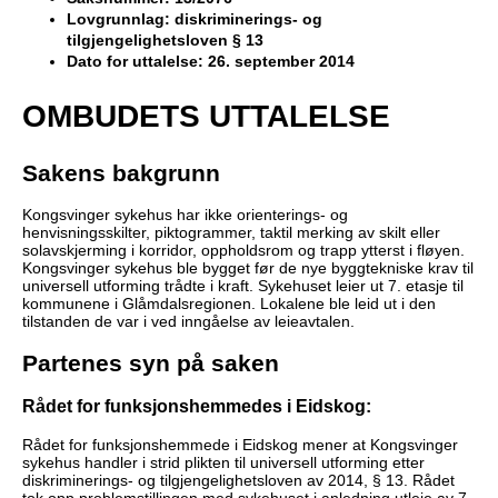
Lovgrunnlag: diskriminerings- og
tilgjengelighetsloven § 13
Dato for uttalelse: 26. september 2014
OMBUDETS UTTALELSE
Sakens bakgrunn
Kongsvinger sykehus har ikke orienterings- og
henvisningsskilter, piktogrammer, taktil merking av skilt eller
solavskjerming i korridor, oppholdsrom og trapp ytterst i fløyen.
Kongsvinger sykehus ble bygget før de nye byggtekniske krav til
universell utforming trådte i kraft. Sykehuset leier ut 7. etasje til
kommunene i Glåmdalsregionen. Lokalene ble leid ut i den
tilstanden de var i ved inngåelse av leieavtalen.
Partenes syn på saken
Rådet for funksjonshemmedes i Eidskog:
Rådet for funksjonshemmede i Eidskog mener at Kongsvinger
sykehus handler i strid plikten til universell utforming etter
diskriminerings- og tilgjengelighetsloven av 2014, § 13. Rådet
tok opp problemstillingen med sykehuset i anledning utleie av 7.