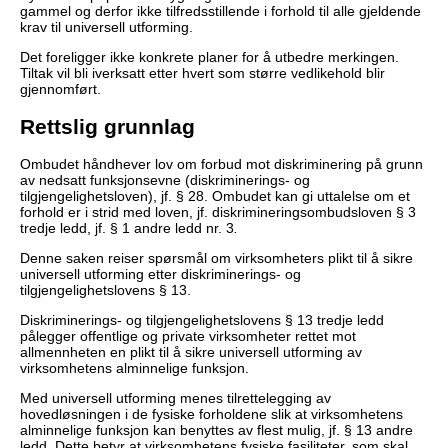
gammel og derfor ikke tilfredsstillende i forhold til alle gjeldende
krav til universell utforming.
Det foreligger ikke konkrete planer for å utbedre merkingen.
Tiltak vil bli iverksatt etter hvert som større vedlikehold blir
gjennomført.
Rettslig grunnlag
Ombudet håndhever lov om forbud mot diskriminering på grunn
av nedsatt funksjonsevne (diskriminerings- og
tilgjengelighetsloven), jf. § 28. Ombudet kan gi uttalelse om et
forhold er i strid med loven, jf. diskrimineringsombudsloven § 3
tredje ledd, jf. § 1 andre ledd nr. 3
.
Denne saken reiser spørsmål om virksomheters plikt til å sikre
universell utforming etter diskriminerings- og
tilgjengelighetslovens § 13.
Diskriminerings- og tilgjengelighetslovens § 13 tredje ledd
pålegger offentlige og private virksomheter rettet mot
allmennheten en plikt til å sikre universell utforming av
virksomhetens alminnelige funksjon.
Med universell utforming menes tilrettelegging av
hovedløsningen i de fysiske forholdene slik at virksomhetens
alminnelige funksjon kan benyttes av flest mulig, jf. § 13 andre
ledd. Dette betyr at virksomhetens fysiske fasiliteter, som skal