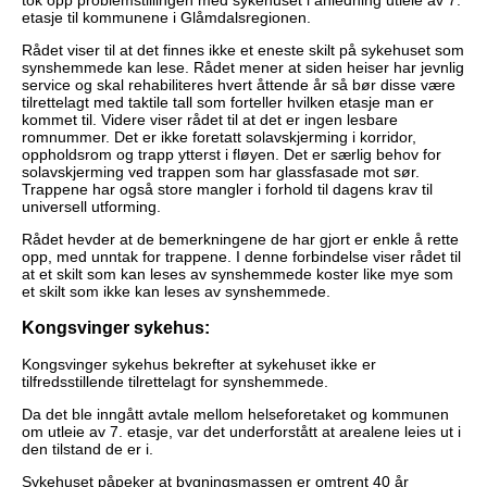
etasje til kommunene i Glåmdalsregionen.
Rådet viser til at det finnes ikke et eneste skilt på sykehuset som
synshemmede kan lese. Rådet mener at siden heiser har jevnlig
service og skal rehabiliteres hvert åttende år så bør disse være
tilrettelagt med taktile tall som forteller hvilken etasje man er
kommet til. Videre viser rådet til at det er ingen lesbare
romnummer. Det er ikke foretatt solavskjerming i korridor,
oppholdsrom og trapp ytterst i fløyen. Det er særlig behov for
solavskjerming ved trappen som har glassfasade mot sør.
Trappene har også store mangler i forhold til dagens krav til
universell utforming.
Rådet hevder at de bemerkningene de har gjort er enkle å rette
opp, med unntak for trappene. I denne forbindelse viser rådet til
at et skilt som kan leses av synshemmede koster like mye som
et skilt som ikke kan leses av synshemmede.
Kongsvinger sykehus:
Kongsvinger sykehus bekrefter at sykehuset ikke er
tilfredsstillende tilrettelagt for synshemmede.
Da det ble inngått avtale mellom helseforetaket og kommunen
om utleie av 7. etasje, var det underforstått at arealene leies ut i
den tilstand de er i.
Sykehuset påpeker at bygningsmassen er omtrent 40 år