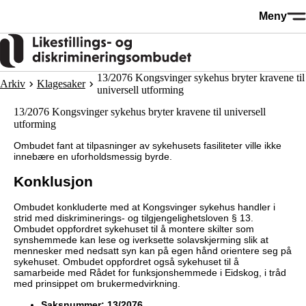
Hopp
Meny
til
hovedinnhold
13/2076 Kongsvinger sykehus bryter kravene til
Arkiv
Klagesaker
universell utforming
13/2076 Kongsvinger sykehus bryter kravene til universell
utforming
Ombudet fant at tilpasninger av sykehusets fasiliteter ville ikke
innebære en uforholdsmessig byrde.
Konklusjon
Ombudet konkluderte med at Kongsvinger sykehus handler i
strid med diskriminerings- og tilgjengelighetsloven § 13.
Ombudet oppfordret sykehuset til å montere skilter som
synshemmede kan lese og iverksette solavskjerming slik at
mennesker med nedsatt syn kan på egen hånd orientere seg på
sykehuset. Ombudet oppfordret også sykehuset til å
samarbeide med Rådet for funksjonshemmede i Eidskog, i tråd
med prinsippet om brukermedvirkning.
S
aksnummer: 13/2076