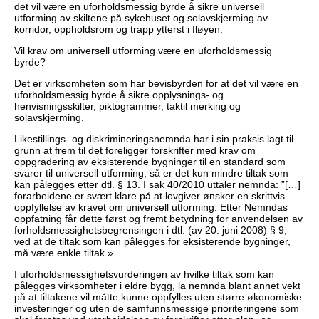
det vil være en uforholdsmessig byrde å sikre universell
utforming av skiltene på sykehuset og solavskjerming av
korridor, oppholdsrom og trapp ytterst i fløyen.
Vil krav om universell utforming være en uforholdsmessig
byrde?
Det er virksomheten som har bevisbyrden for at det vil være en
uforholdsmessig byrde å sikre opplysnings- og
henvisningsskilter, piktogrammer, taktil merking og
solavskjerming.
Likestillings- og diskrimineringsnemnda har i sin praksis lagt til
grunn at frem til det foreligger forskrifter med krav om
oppgradering av eksisterende bygninger til en standard som
svarer til universell utforming, så er det kun mindre tiltak som
kan pålegges etter dtl. § 13. I sak 40/2010 uttaler nemnda: ”[…]
forarbeidene er svært klare på at lovgiver ønsker en skrittvis
oppfyllelse av kravet om universell utforming. Etter Nemndas
oppfatning får dette først og fremt betydning for anvendelsen av
forholdsmessighetsbegrensingen i dtl. (av 20. juni 2008) § 9,
ved at de tiltak som kan pålegges for eksisterende bygninger,
må være enkle tiltak.»
I uforholdsmessighetsvurderingen av hvilke tiltak som kan
pålegges virksomheter i eldre bygg, la nemnda blant annet vekt
på at tiltakene vil måtte kunne oppfylles uten større økonomiske
investeringer og uten de samfunnsmessige prioriteringene som