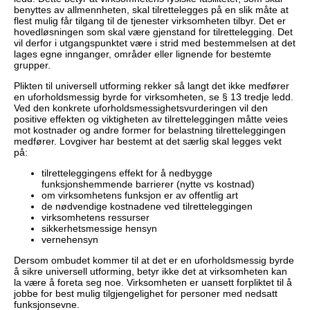
benyttes av allmennheten, skal tilrettelegges på en slik måte at
flest mulig får tilgang til de tjenester virksomheten tilbyr. Det er
hovedløsningen som skal være gjenstand for tilrettelegging. Det
vil derfor i utgangspunktet være i strid med bestemmelsen at det
lages egne innganger, områder eller lignende for bestemte
grupper.
Plikten til universell utforming rekker så langt det ikke medfører
en uforholdsmessig byrde for virksomheten, se § 13 tredje ledd.
Ved den konkrete uforholdsmessighetsvurderingen vil den
positive effekten og viktigheten av tilretteleggingen måtte veies
mot kostnader og andre former for belastning tilretteleggingen
medfører. Lovgiver har bestemt at det særlig skal legges vekt
på:
tilretteleggingens effekt for å nedbygge
funksjonshemmende barrierer (nytte vs kostnad)
om virksomhetens funksjon er av offentlig art
de nødvendige kostnadene ved tilretteleggingen
virksomhetens ressurser
sikkerhetsmessige hensyn
vernehensyn
Dersom ombudet kommer til at det er en uforholdsmessig byrde
å sikre universell utforming, betyr ikke det at virksomheten kan
la være å foreta seg noe. Virksomheten er uansett forpliktet til å
jobbe for best mulig tilgjengelighet for personer med nedsatt
funksjonsevne.