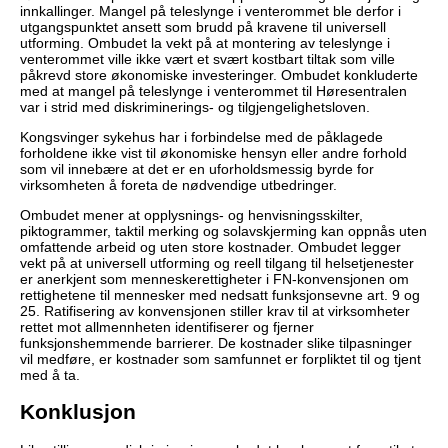
innkallinger. Mangel på teleslynge i venterommet ble derfor i
utgangspunktet ansett som brudd på kravene til universell
utforming. Ombudet la vekt på at montering av teleslynge i
venterommet ville ikke vært et svært kostbart tiltak som ville
påkrevd store økonomiske investeringer. Ombudet konkluderte
med at mangel på teleslynge i venterommet til Høresentralen
var i strid med diskriminerings- og tilgjengelighetsloven.
Kongsvinger sykehus har i forbindelse med de påklagede
forholdene ikke vist til økonomiske hensyn eller andre forhold
som vil innebære at det er en uforholdsmessig byrde for
virksomheten å foreta de nødvendige utbedringer.
Ombudet mener at opplysnings- og henvisningsskilter,
piktogrammer, taktil merking og solavskjerming kan oppnås uten
omfattende arbeid og uten store kostnader. Ombudet legger
vekt på at universell utforming og reell tilgang til helsetjenester
er anerkjent som menneskerettigheter i FN-konvensjonen om
rettighetene til mennesker med nedsatt funksjonsevne art. 9 og
25. Ratifisering av konvensjonen stiller krav til at virksomheter
rettet mot allmennheten identifiserer og fjerner
funksjonshemmende barrierer. De kostnader slike tilpasninger
vil medføre, er kostnader som samfunnet er forpliktet til og tjent
med å ta.
Konklusjon