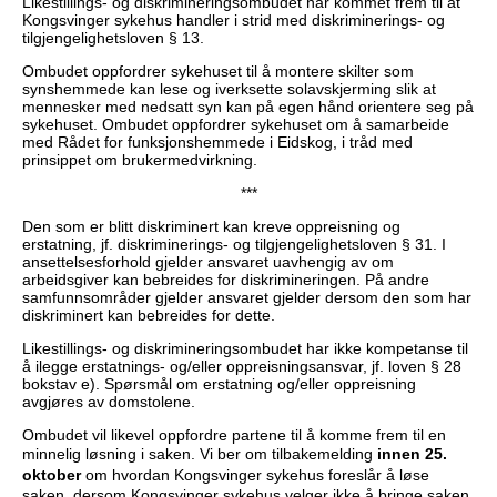
Likestillings- og diskrimineringsombudet har kommet frem til at
Kongsvinger sykehus handler i strid med diskriminerings- og
tilgjengelighetsloven § 13.
Ombudet oppfordrer sykehuset til å montere skilter som
synshemmede kan lese og iverksette solavskjerming slik at
mennesker med nedsatt syn kan på egen hånd orientere seg på
sykehuset. Ombudet oppfordrer sykehuset om å samarbeide
med Rådet for funksjonshemmede i Eidskog, i tråd med
prinsippet om brukermedvirkning.
***
Den som er blitt diskriminert kan kreve oppreisning og
erstatning, jf. diskriminerings- og tilgjengelighetsloven § 31. I
ansettelsesforhold gjelder ansvaret uavhengig av om
arbeidsgiver kan bebreides for diskrimineringen. På andre
samfunnsområder gjelder ansvaret gjelder dersom den som har
diskriminert kan bebreides for dette.
Likestillings- og diskrimineringsombudet har ikke kompetanse til
å ilegge erstatnings- og/eller oppreisningsansvar, jf. loven § 28
bokstav e). Spørsmål om erstatning og/eller oppreisning
avgjøres av domstolene.
Ombudet vil likevel oppfordre partene til å komme frem til en
minnelig løsning i saken. Vi ber om tilbakemelding
innen 25.
oktober
om hvordan Kongsvinger sykehus foreslår å løse
saken, dersom Kongsvinger sykehus velger ikke å bringe saken