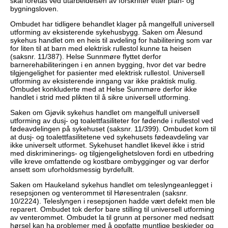
skal foretas ved utarbeidelsen av forskrifter etter plan- og
bygningsloven.
Ombudet har tidligere behandlet klager på mangelfull universell
utforming av eksisterende sykehusbygg. Saken om Ålesund
sykehus handlet om en heis til avdeling for habilitering som var
for liten til at barn med elektrisk rullestol kunne ta heisen
(saksnr. 11/387). Helse Sunnmøre flyttet derfor
barnerehabiliteringen i en annen bygging, hvor det var bedre
tilgjengelighet for pasienter med elektrisk rullestol. Universell
utforming av eksisterende inngang var ikke praktisk mulig.
Ombudet konkluderte med at Helse Sunnmøre derfor ikke
handlet i strid med plikten til å sikre universell utforming.
Saken om Gjøvik sykehus handlet om mangelfull universell
utforming av dusj- og toalettfasiliteter for fødende i rullestol ved
fødeavdelingen på sykehuset (saksnr. 11/399). Ombudet kom til
at dusj- og toalettfasilitetene ved sykehusets fødeavdeling var
ikke universelt utformet. Sykehuset handlet likevel ikke i strid
med diskriminerings- og tilgjengelighetsloven fordi en utbedring
ville kreve omfattende og kostbare ombygginger og var derfor
ansett som uforholdsmessig byrdefullt.
Saken om Haukeland sykehus handlet om teleslyngeanlegget i
resepsjonen og venterommet til Høresentralen (saksnr.
10/2224). Teleslyngen i resepsjonen hadde vært defekt men ble
reparert. Ombudet tok derfor bare stilling til universell utforming
av venterommet. Ombudet la til grunn at personer med nedsatt
hørsel kan ha problemer med å oppfatte muntlige beskjeder og