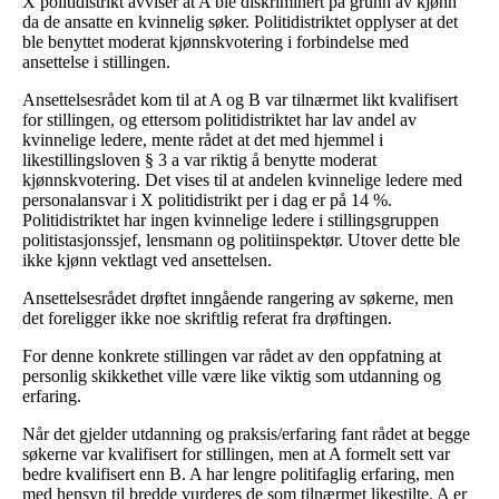
X politidistrikt avviser at A ble diskriminert på grunn av kjønn
da de ansatte en kvinnelig søker. Politidistriktet opplyser at det
ble benyttet moderat kjønnskvotering i forbindelse med
ansettelse i stillingen.
Ansettelsesrådet kom til at A og B var tilnærmet likt kvalifisert
for stillingen, og ettersom politidistriktet har lav andel av
kvinnelige ledere, mente rådet at det med hjemmel i
likestillingsloven § 3 a var riktig å benytte moderat
kjønnskvotering. Det vises til at andelen kvinnelige ledere med
personalansvar i X politidistrikt per i dag er på 14 %.
Politidistriktet har ingen kvinnelige ledere i stillingsgruppen
politistasjonssjef, lensmann og politiinspektør. Utover dette ble
ikke kjønn vektlagt ved ansettelsen.
Ansettelsesrådet drøftet inngående rangering av søkerne, men
det foreligger ikke noe skriftlig referat fra drøftingen.
For denne konkrete stillingen var rådet av den oppfatning at
personlig skikkethet ville være like viktig som utdanning og
erfaring.
Når det gjelder utdanning og praksis/erfaring fant rådet at begge
søkerne var kvalifisert for stillingen, men at A formelt sett var
bedre kvalifisert enn B. A har lengre politifaglig erfaring, men
med hensyn til bredde vurderes de som tilnærmet likestilte. A er