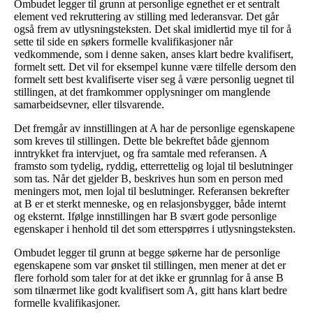
Ombudet legger til grunn at personlige egnethet er et sentralt
element ved rekruttering av stilling med lederansvar. Det går
også frem av utlysningsteksten. Det skal imidlertid mye til for å
sette til side en søkers formelle kvalifikasjoner når
vedkommende, som i denne saken, anses klart bedre kvalifisert,
formelt sett. Det vil for eksempel kunne være tilfelle dersom den
formelt sett best kvalifiserte viser seg å være personlig uegnet til
stillingen, at det framkommer opplysninger om manglende
samarbeidsevner, eller tilsvarende.
Det fremgår av innstillingen at A har de personlige egenskapene
som kreves til stillingen. Dette ble bekreftet både gjennom
inntrykket fra intervjuet, og fra samtale med referansen. A
framsto som tydelig, ryddig, etterrettelig og lojal til beslutninger
som tas. Når det gjelder B, beskrives hun som en person med
meningers mot, men lojal til beslutninger. Referansen bekrefter
at B er et sterkt menneske, og en relasjonsbygger, både internt
og eksternt. Ifølge innstillingen har B svært gode personlige
egenskaper i henhold til det som etterspørres i utlysningsteksten.
Ombudet legger til grunn at begge søkerne har de personlige
egenskapene som var ønsket til stillingen, men mener at det er
flere forhold som taler for at det ikke er grunnlag for å anse B
som tilnærmet like godt kvalifisert som A, gitt hans klart bedre
formelle kvalifikasjoner.