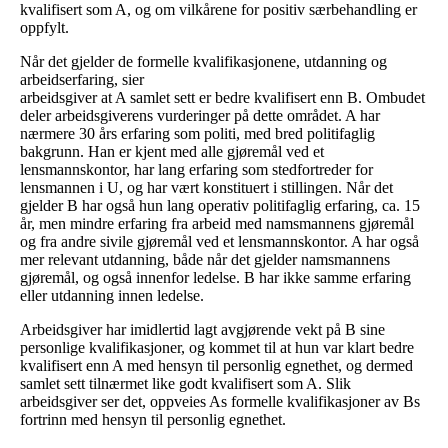
kvalifisert som A, og om vilkårene for positiv særbehandling er
oppfylt.
Når det gjelder de formelle kvalifikasjonene, utdanning og
arbeidserfaring, sier
arbeidsgiver at A samlet sett er bedre kvalifisert enn B. Ombudet
deler arbeidsgiverens vurderinger på dette området. A har
nærmere 30 års erfaring som politi, med bred politifaglig
bakgrunn. Han er kjent med alle gjøremål ved et
lensmannskontor, har lang erfaring som stedfortreder for
lensmannen i U, og har vært konstituert i stillingen. Når det
gjelder B har også hun lang operativ politifaglig erfaring, ca. 15
år, men mindre erfaring fra arbeid med namsmannens gjøremål
og fra andre sivile gjøremål ved et lensmannskontor. A har også
mer relevant utdanning, både når det gjelder namsmannens
gjøremål, og også innenfor ledelse. B har ikke samme erfaring
eller utdanning innen ledelse.
Arbeidsgiver har imidlertid lagt avgjørende vekt på B sine
personlige kvalifikasjoner, og kommet til at hun var klart bedre
kvalifisert enn A med hensyn til personlig egnethet, og dermed
samlet sett tilnærmet like godt kvalifisert som A. Slik
arbeidsgiver ser det, oppveies As formelle kvalifikasjoner av Bs
fortrinn med hensyn til personlig egnethet.