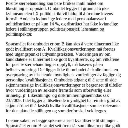
Positiv særbehandling kan bare brukes inntil målet om
likestilling er oppnådd. Ombudet legger til grunn at å øke
kvinneandelen i X politidistrikt vil bidra til å fremme lovens
formål. Andelen kvinnelige ledere med personalansvar i
politidistriktet er på kun 14 %, og distriktet har ikke kvinnelige
ledere i stillingsgruppen politistasjonssjef, lensmann og
politiinspektør.
Spørsmålet for ombudet er om B kan sies å være tilnærmet like
godt kvalifisert som A. Kvalifikasjonsvurderingen må foretas
med utgangspunkt i utlysningsteksten. Vurderingen av om
kandidatene er tilnærmet like godt kvalifiserte, og om vilkårene
for positiv særbehandling er oppfylt, må baseres på en
helhetsvurdering. Det ligger ikke til ombudet å skulle foreta en
overprøving av tilsettende myndighets vurderinger av faglige og
personlige kvalifikasjoner. Ombudets adgang til å sette til side
skjønnsmessige kvalifikasjonsvurderinger er begrenset til tilfeller
hvor vurderingen av søkerne fremstår som uforsvarlig eller
urimelig, jf. Likestillings- og diskrimineringsnemndas sak
23/2009. I det ligger at tilsettende myndighet har en stor grad av
skjønnsfrihet til å fastslå hvilke kvalifikasjoner som er relevante
for den aktuelle stillingen og som derfor skal vektlegges.
I denne saken er begge søkerne ansett kvalifiserte til stillingen.
Spørsmålet er om B samlet sett fremstår som tilnærmet like godt