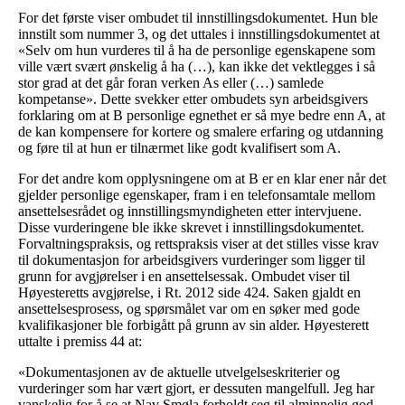
For det første viser ombudet til innstillingsdokumentet. Hun ble
innstilt som nummer 3, og det uttales i innstillingsdokumentet at
«Selv om hun vurderes til å ha de personlige egenskapene som
ville vært svært ønskelig å ha (…), kan ikke det vektlegges i så
stor grad at det går foran verken As eller (…) samlede
kompetanse». Dette svekker etter ombudets syn arbeidsgivers
forklaring om at B personlige egnethet er så mye bedre enn A, at
de kan kompensere for kortere og smalere erfaring og utdanning
og føre til at hun er tilnærmet like godt kvalifisert som A.
For det andre kom opplysningene om at B er en klar ener når det
gjelder personlige egenskaper, fram i en telefonsamtale mellom
ansettelsesrådet og innstillingsmyndigheten etter intervjuene.
Disse vurderingene ble ikke skrevet i innstillingsdokumentet.
Forvaltningspraksis, og rettspraksis viser at det stilles visse krav
til dokumentasjon for arbeidsgivers vurderinger som ligger til
grunn for avgjørelser i en ansettelsessak. Ombudet viser til
Høyesteretts avgjørelse, i Rt. 2012 side 424. Saken gjaldt en
ansettelsesprosess, og spørsmålet var om en søker med gode
kvalifikasjoner ble forbigått på grunn av sin alder. Høyesterett
uttalte i premiss 44 at:
«Dokumentasjonen av de aktuelle utvelgelseskriterier og
vurderinger som har vært gjort, er dessuten mangelfull. Jeg har
vanskelig for å se at Nav Smøla forholdt seg til alminnelig god