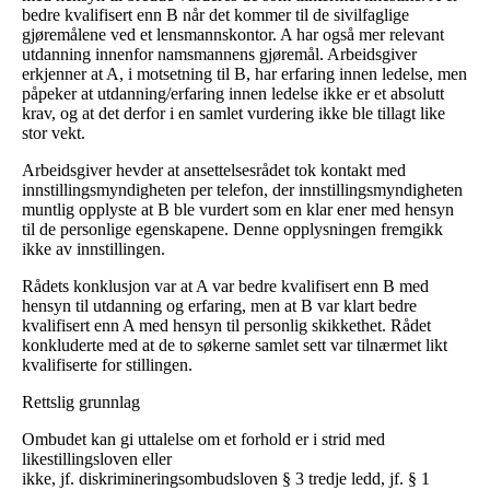
bedre kvalifisert enn B når det kommer til de sivilfaglige
gjøremålene ved et lensmannskontor. A har også mer relevant
utdanning innenfor namsmannens gjøremål. Arbeidsgiver
erkjenner at A, i motsetning til B, har erfaring innen ledelse, men
påpeker at utdanning/erfaring innen ledelse ikke er et absolutt
krav, og at det derfor i en samlet vurdering ikke ble tillagt like
stor vekt.
Arbeidsgiver hevder at ansettelsesrådet tok kontakt med
innstillingsmyndigheten per telefon, der innstillingsmyndigheten
muntlig opplyste at B ble vurdert som en klar ener med hensyn
til de personlige egenskapene. Denne opplysningen fremgikk
ikke av innstillingen.
Rådets konklusjon var at A var bedre kvalifisert enn B med
hensyn til utdanning og erfaring, men at B var klart bedre
kvalifisert enn A med hensyn til personlig skikkethet. Rådet
konkluderte med at de to søkerne samlet sett var tilnærmet likt
kvalifiserte for stillingen.
Rettslig grunnlag
Ombudet kan gi uttalelse om et forhold er i strid med
likestillingsloven eller
ikke, jf. diskrimineringsombudsloven § 3 tredje ledd, jf. § 1