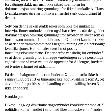
forvaltningsskikk når man ikke sikret noen form for
dokumentasjon omkring grunnlaget for ikke å innkalle A. Hans
kvalifikasjoner ga etter mitt syn en særlig sterk oppfordring til
dette.»
Selv om denne saken gjaldt søker som ikke ble innkalt til
intervju, finner ombudet at den også har relevans når det gjelder
dokumentasjon omkring grunnlaget for hvorfor en søker som er
innstilt som nummer 1 ikke blir ansatt. Ombudet kan heller ikke
se at det har framkommet noe i negativ retning om As personlige
kvalifikasjoner. Han omtales tvert i mot positiv i
innstillingsdokumentene. Det er derfor vanskelig for ombudet å
se at det er grunnlag for å tillegge vurderingen av de personlige
egenskapene så mye vekt at de oppveier for As lengre, bredere
og tyngre erfaring og utdanning.
På denne bakgrunn finner ombudet at X politidistrikt ikke har
sannsynliggjort at B er tilnærmet like godt kvalifisert som A, og
at vilkåret for positiv særbehandling etter likestillingsloven 3 a
ikke er oppfylt.
Konklusjon
Likestillings- og diskrimineringsombudet konkluderer med at X
politidistrikt har handlet i strid med likestillingsloven § 4 andre