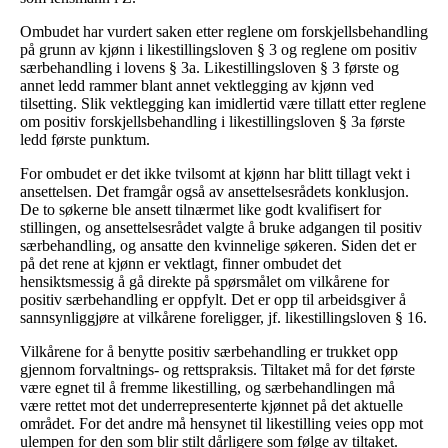
Ombudet har vurdert saken etter reglene om forskjellsbehandling
på grunn av kjønn i likestillingsloven § 3 og reglene om positiv
særbehandling i lovens § 3a. Likestillingsloven § 3 første og
annet ledd rammer blant annet vektlegging av kjønn ved
tilsetting. Slik vektlegging kan imidlertid være tillatt etter reglene
om positiv forskjellsbehandling i likestillingsloven § 3a første
ledd første punktum.
For ombudet er det ikke tvilsomt at kjønn har blitt tillagt vekt i
ansettelsen. Det framgår også av ansettelsesrådets konklusjon.
De to søkerne ble ansett tilnærmet like godt kvalifisert for
stillingen, og ansettelsesrådet valgte å bruke adgangen til positiv
særbehandling, og ansatte den kvinnelige søkeren. Siden det er
på det rene at kjønn er vektlagt, finner ombudet det
hensiktsmessig å gå direkte på spørsmålet om vilkårene for
positiv særbehandling er oppfylt. Det er opp til arbeidsgiver å
sannsynliggjøre at vilkårene foreligger, jf. likestillingsloven § 16.
Vilkårene for å benytte positiv særbehandling er trukket opp
gjennom forvaltnings- og rettspraksis. Tiltaket må for det første
være egnet til å fremme likestilling, og særbehandlingen må
være rettet mot det underrepresenterte kjønnet på det aktuelle
området. For det andre må hensynet til likestilling veies opp mot
ulempen for den som blir stilt dårligere som følge av tiltaket.