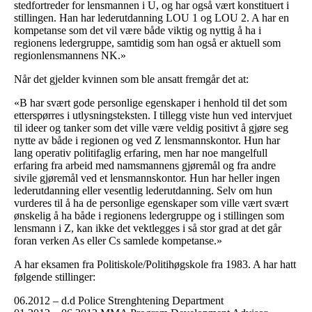
stedfortreder for lensmannen i U, og har også vært konstituert i
stillingen. Han har lederutdanning LOU 1 og LOU 2. A har en
kompetanse som det vil være både viktig og nyttig å ha i
regionens ledergruppe, samtidig som han også er aktuell som
regionlensmannens NK.»
Når det gjelder kvinnen som ble ansatt fremgår det at:
«B har svært gode personlige egenskaper i henhold til det som
etterspørres i utlysningsteksten. I tillegg viste hun ved intervjuet
til ideer og tanker som det ville være veldig positivt å gjøre seg
nytte av både i regionen og ved Z lensmannskontor. Hun har
lang operativ politifaglig erfaring, men har noe mangelfull
erfaring fra arbeid med namsmannens gjøremål og fra andre
sivile gjøremål ved et lensmannskontor. Hun har heller ingen
lederutdanning eller vesentlig lederutdanning. Selv om hun
vurderes til å ha de personlige egenskaper som ville vært svært
ønskelig å ha både i regionens ledergruppe og i stillingen som
lensmann i Z, kan ikke det vektlegges i så stor grad at det går
foran verken As eller Cs samlede kompetanse.»
A har eksamen fra Politiskole/Politihøgskole fra 1983. A har hatt
følgende stillinger:
06.2012 – d.d Police Strenghtening Department