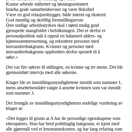
Kunne arbeide målrettet og løsningsorientert
Inneha gode samarbeidsevner og være fleksibel
Være en god relasjonsbygger, både internt og eksternt
God muntlig og skriftlig fremstillingsevne
Den statlige arbeidsstyrken skal i størst mulig grad
gjenspeile mangfoldet i befolkningen. Det er derfor et
personalpolitisk mål å oppnå en balansert alders- og
kjønnssammensetning, og rekruttere personer med
innvandrerbakgrunn. Kvinner og personer med
innvandrerbakgrunn oppfordres derfor spesielt til å
søke.»
Det var fire søkere til stillingen, en kvinne og tre menn. Det ble
gjennomført intervju med alle søkerne.
Klager ble av innstillingsmyndighetene innstilt som nummer 1,
mens ansettelsesrådet valgte å ansette kvinnen som var innstilt
som nummer 3.
Det fremgår av innstillingsmyndighetens endelige vurdering av
klager at:
«Det legges til grunn at A har de personlige egenskapene som
etterspørres. Han har bred politifaglig bakgrunn, er kjent med
alle gjøremål ved et lensmannskontor, og har lang erfaring som