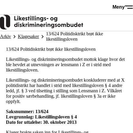
Hopp
Meny
til
hovedinnhold
13/624 Politidisktrikt brøt ikke
Arkiv
Klagesaker
likestillingsloven
13/624 Politidisktrikt brøt ikke likestillingsloven
Likestillings- og diskrimineringsombudet mottok klage hvor det
ble hevdet at utnevningen av lensmann i Z er i strid med
likestillingsloven.
Likestillings- og diskrimineringsombudet konkluderer med at X
politidistrikt har handlet i strid med likestillingsloven § 4 andre
ledd, jf. § 3 ved tilsetting i stilling som Lensmann i Z. Vilkåret
for positiv særbehandling, jf. likestillingsloven § 3a er ikke
oppfylt.
Saksnummer: 13/624
Lovgrunnlag: Likestillingsloven § 4
Dato for uttalelse: 30. oktober 2013
Klager brakte saken inn for Likestillings- og