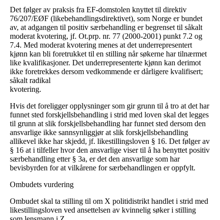
Det følger av praksis fra EF-domstolen knyttet til direktiv
76/207/EØF (likebehandlingsdirektivet), som Norge er bundet
av, at adgangen til positiv særbehandling er begrenset til såkalt
moderat kvotering, jf. Ot.prp. nr. 77 (2000-2001) punkt 7.2 og
7.4. Med moderat kvotering menes at det underrepresentert
kjønn kan bli foretrukket til en stilling når søkerne har tilnærmet
like kvalifikasjoner. Det underrepresenterte kjønn kan derimot
ikke foretrekkes dersom vedkommende er dårligere kvalifisert;
såkalt radikal
kvotering.
Hvis det foreligger opplysninger som gir grunn til å tro at det har
funnet sted forskjellsbehandling i strid med loven skal det legges
til grunn at slik forskjellsbehandling har funnet sted dersom den
ansvarlige ikke sannsynliggjør at slik forskjellsbehandling
allikevel ikke har skjedd, jf. likestillingsloven § 16. Det følger av
§ 16 at i tilfeller hvor den ansvarlige viser til å ha benyttet positiv
særbehandling etter § 3a, er det den ansvarlige som har
bevisbyrden for at vilkårene for særbehandlingen er oppfylt.
Ombudets vurdering
Ombudet skal ta stilling til om X politidistrikt handlet i strid med
likestillingsloven ved ansettelsen av kvinnelig søker i stilling
som lensmann i Z.