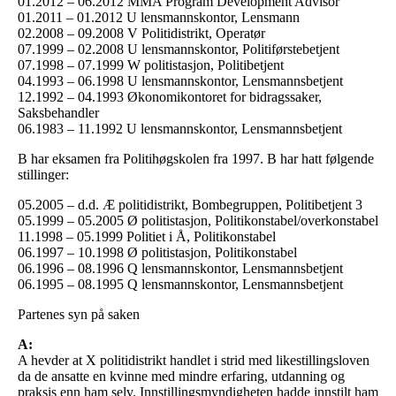
01.2012 – 06.2012 MMA Program Development Advisor
01.2011 – 01.2012 U lensmannskontor, Lensmann
02.2008 – 09.2008 V Politidistrikt, Operatør
07.1999 – 02.2008 U lensmannskontor, Politiførstebetjent
07.1998 – 07.1999 W politistasjon, Politibetjent
04.1993 – 06.1998 U lensmannskontor, Lensmannsbetjent
12.1992 – 04.1993 Økonomikontoret for bidragssaker,
Saksbehandler
06.1983 – 11.1992 U lensmannskontor, Lensmannsbetjent
B har eksamen fra Politihøgskolen fra 1997. B har hatt følgende
stillinger:
05.2005 – d.d. Æ politidistrikt, Bombegruppen, Politibetjent 3
05.1999 – 05.2005 Ø politistasjon, Politikonstabel/overkonstabel
11.1998 – 05.1999 Politiet i Å, Politikonstabel
06.1997 – 10.1998 Ø politistasjon, Politikonstabel
06.1996 – 08.1996 Q lensmannskontor, Lensmannsbetjent
06.1995 – 08.1995 Q lensmannskontor, Lensmannsbetjent
Partenes syn på saken
A:
A hevder at X politidistrikt handlet i strid med likestillingsloven
da de ansatte en kvinne med mindre erfaring, utdanning og
praksis enn ham selv. Innstillingsmyndigheten hadde innstilt ham