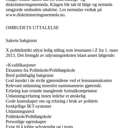
diskrimineringsnemnda. Klagen ble tatt til følge og nemnda
omgjorde ombudets uttalelse. Les nemndas vedtak på
www.diskrimineringsnemnda.no
.
OMBUDETS UTTALELSE
Sakens bakgrunn
X politidistrikt utlyst ledig stiling som lensmann i Z fra 1. mars
2013. Det fremgår av utlysningsteksten blant annet følgende:
«Kvalifikasjoner
Eksamen fra Politiskole/Politihøgskole
Bred politifaglig bakgrunn
God innsikt i de sivile gjøremålene ved et lensmannskontor
Relevant utdanning innenfor namsmannens gjøremål.
Erfaring kan erstatte manglende formalkompetanse
Utdanning/erfaring innen ledelse er ønskelig
Gode kunnskaper om og erfaring i bruk av politiets
forskjellige IKT-systemer
Utdanningsnivå
Politiskole/Politihøgskole
Personlige egenskaper
Evne til å jobbe selvstendig og i team