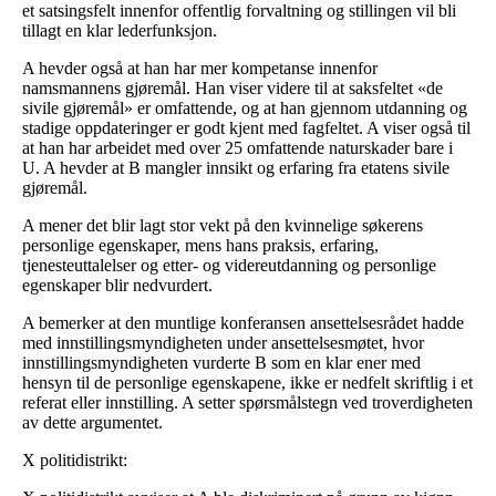
et satsingsfelt innenfor offentlig forvaltning og stillingen vil bli
tillagt en klar lederfunksjon.
A hevder også at han har mer kompetanse innenfor
namsmannens gjøremål. Han viser videre til at saksfeltet «de
sivile gjøremål» er omfattende, og at han gjennom utdanning og
stadige oppdateringer er godt kjent med fagfeltet. A viser også til
at han har arbeidet med over 25 omfattende naturskader bare i
U. A hevder at B mangler innsikt og erfaring fra etatens sivile
gjøremål.
A mener det blir lagt stor vekt på den kvinnelige søkerens
personlige egenskaper, mens hans praksis, erfaring,
tjenesteuttalelser og etter- og videreutdanning og personlige
egenskaper blir nedvurdert.
A bemerker at den muntlige konferansen ansettelsesrådet hadde
med innstillingsmyndigheten under ansettelsesmøtet, hvor
innstillingsmyndigheten vurderte B som en klar ener med
hensyn til de personlige egenskapene, ikke er nedfelt skriftlig i et
referat eller innstilling. A setter spørsmålstegn ved troverdigheten
av dette argumentet.
X politidistrikt: