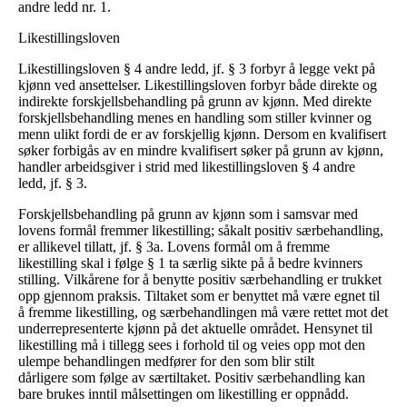
andre ledd nr. 1.
Likestillingsloven
Likestillingsloven § 4 andre ledd, jf. § 3 forbyr å legge vekt på
kjønn ved ansettelser. Likestillingsloven forbyr både direkte og
indirekte forskjellsbehandling på grunn av kjønn. Med direkte
forskjellsbehandling menes en handling som stiller kvinner og
menn ulikt fordi de er av forskjellig kjønn. Dersom en kvalifisert
søker forbigås av en mindre kvalifisert søker på grunn av kjønn,
handler arbeidsgiver i strid med likestillingsloven § 4 andre
ledd, jf. § 3.
Forskjellsbehandling på grunn av kjønn som i samsvar med
lovens formål fremmer likestilling; såkalt positiv særbehandling,
er allikevel tillatt, jf. § 3a. Lovens formål om å fremme
likestilling skal i følge § 1 ta særlig sikte på å bedre kvinners
stilling. Vilkårene for å benytte positiv særbehandling er trukket
opp gjennom praksis. Tiltaket som er benyttet må være egnet til
å fremme likestilling, og særbehandlingen må være rettet mot det
underrepresenterte kjønn på det aktuelle området. Hensynet til
likestilling må i tillegg sees i forhold til og veies opp mot den
ulempe behandlingen medfører for den som blir stilt
dårligere som følge av særtiltaket. Positiv særbehandling kan
bare brukes inntil målsettingen om likestilling er oppnådd.