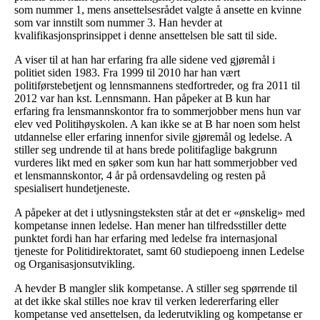
som nummer 1, mens ansettelsesrådet valgte å ansette en kvinne
som var innstilt som nummer 3. Han hevder at
kvalifikasjonsprinsippet i denne ansettelsen ble satt til side.
A viser til at han har erfaring fra alle sidene ved gjøremål i
politiet siden 1983. Fra 1999 til 2010 har han vært
politiførstebetjent og lennsmannens stedfortreder, og fra 2011 til
2012 var han kst. Lennsmann. Han påpeker at B kun har
erfaring fra lensmannskontor fra to sommerjobber mens hun var
elev ved Politihøyskolen. A kan ikke se at B har noen som helst
utdannelse eller erfaring innenfor sivile gjøremål og ledelse. A
stiller seg undrende til at hans brede politifaglige bakgrunn
vurderes likt med en søker som kun har hatt sommerjobber ved
et lensmannskontor, 4 år på ordensavdeling og resten på
spesialisert hundetjeneste.
A påpeker at det i utlysningsteksten står at det er «ønskelig» med
kompetanse innen ledelse. Han mener han tilfredsstiller dette
punktet fordi han har erfaring med ledelse fra internasjonal
tjeneste for Politidirektoratet, samt 60 studiepoeng innen Ledelse
og Organisasjonsutvikling.
A hevder B mangler slik kompetanse. A stiller seg spørrende til
at det ikke skal stilles noe krav til verken ledererfaring eller
kompetanse ved ansettelsen, da lederutvikling og kompetanse er