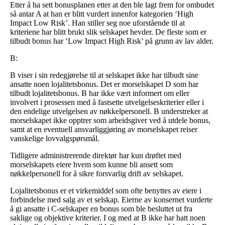
Etter å ha sett bonusplanen etter at den ble lagt frem for ombudet
så antar A at han er blitt vurdert innenfor kategorien ‘High
Impact Low Risk’. Han stiller seg noe uforstående til at
kriteriene har blitt brukt slik selskapet hevder. De fleste som er
tilbudt bonus har ‘Low Impact High Risk’ på grunn av lav alder.
B:
B viser i sin redegjørelse til at selskapet ikke har tilbudt sine
ansatte noen lojalitetsbonus. Det er morselskapet D som har
tilbudt lojalitetsbonus. B har ikke vært informert om eller
involvert i prosessen med å fastsette utvelgelseskriterier eller i
den endelige utvelgelsen av nøkkelpersonell. B understreker at
morselskapet ikke opptrer som arbeidsgiver ved å utdele bonus,
samt at en eventuell ansvarliggjøring av morselskapet reiser
vanskelige lovvalgspørsmål.
Tidligere administrerende direktør har kun drøftet med
morselskapets eiere hvem som kunne bli ansett som
nøkkelpersonell for å sikre forsvarlig drift av selskapet.
Lojalitetsbonus er et virkemiddel som ofte benyttes av eiere i
forbindelse med salg av et selskap. Eierne av konsernet vurderte
å gi ansatte i C-selskaper en bonus som ble besluttet ut fra
saklige og objektive kriterier. I og med at B ikke har hatt noen