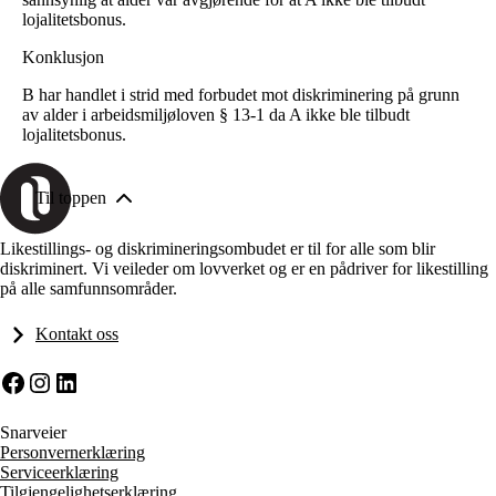
lojalitetsbonus.
Konklusjon
B har handlet i strid med forbudet mot diskriminering på grunn
av alder i arbeidsmiljøloven § 13-1 da A ikke ble tilbudt
lojalitetsbonus.
Til toppen
Likestillings- og diskrimineringsombudet er til for alle som blir
diskriminert. Vi veileder om lovverket og er en pådriver for likestilling
på alle samfunnsområder.
Kontakt oss
Facebook
Instagram
LinkedIn
Snarveier
Personvernerklæring
Serviceerklæring
Tilgjengelighetserklæring