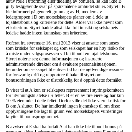
aktiv rolle i utforming eller tildeling av bonusen, så kan ikke B
gi fyllestgjørende svar på spørsmålene ombudet stiller. Styret i B
ble informert på generelt grunnlag av H, medlem av
ledergruppen i D om morselskapets planer om å dele ut
lojalitetsbonus og kriteriene for dette. Alder var ikke nevnt som
et kriterium. Styret hadde altså ikke full innsikt og selskapets
ledelse hadde ingen kunnskap om kriteriene.
Referat fra styremøte 16. mai 2013 viser at ansatte som anses
som kritiske for selskapet og som selskapet har en høy risiko for
å miste under salgsprosessen vil bli tilbudt en lojalitetsbonus.
Styret noterte seg denne informasjonen og instruerte
administrerende direktør om å evaluere personalsituasjonen,
herunder om selskapet til enhver tid har de nødvendige ressurser
for forsvarlig drift og rapportere tilbake til styret om
bonusordningen ikke er tilstrekkelig for å oppnå dette formålet.
B viser til at A kun er selskapets representant i styringskomiteen
for utvinningstillatelse i S-feltet. B er en av fire eiere og har kun
10 % eierandel i dette feltet. Derfor ville det ikke være kritisk for
B om A sluttet. De har imidlertid ingen kjennskap til om disse
opplysningene ble lagt til grunn ved morselskapets vurderinger
knyttet til bonusprogrammet.
B avviser at E skal ha fortalt A at han ikke ble tilbudt bonus på
grunn av alder. Ledergruppen i datterselskapet, som E er en del