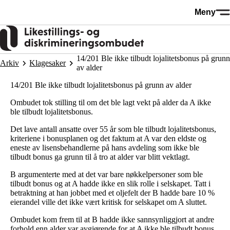
Hopp
Meny
til
hovedinnhold
14/201 Ble ikke tilbudt lojalitetsbonus på grunn
Arkiv
Klagesaker
av alder
14/201 Ble ikke tilbudt lojalitetsbonus på grunn av alder
Ombudet tok stilling til om det ble lagt vekt på alder da A ikke
ble tilbudt lojalitetsbonus.
Det lave antall ansatte over 55 år som ble tilbudt lojalitetsbonus,
kriteriene i bonusplanen og det faktum at A var den eldste og
eneste av lisensbehandlerne på hans avdeling som ikke ble
tilbudt bonus ga grunn til å tro at alder var blitt vektlagt.
B argumenterte med at det var bare nøkkelpersoner som ble
tilbudt bonus og at A hadde ikke en slik rolle i selskapet. Tatt i
betraktning at han jobbet med et oljefelt der B hadde bare 10 %
eierandel ville det ikke vært kritisk for selskapet om A sluttet.
Ombudet kom frem til at B hadde ikke sannsynliggjort at andre
forhold enn alder var avgjørende for at A ikke ble tilbudt bonus.