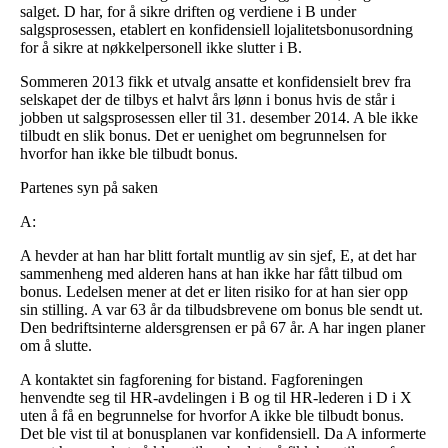
salget. D har, for å sikre driften og verdiene i B under
salgsprosessen, etablert en konfidensiell lojalitetsbonusordning
for å sikre at nøkkelpersonell ikke slutter i B.
Sommeren 2013 fikk et utvalg ansatte et konfidensielt brev fra
selskapet der de tilbys et halvt års lønn i bonus hvis de står i
jobben ut salgsprosessen eller til 31. desember 2014. A ble ikke
tilbudt en slik bonus. Det er uenighet om begrunnelsen for
hvorfor han ikke ble tilbudt bonus.
Partenes syn på saken
A:
A hevder at han har blitt fortalt muntlig av sin sjef, E, at det har
sammenheng med alderen hans at han ikke har fått tilbud om
bonus. Ledelsen mener at det er liten risiko for at han sier opp
sin stilling. A var 63 år da tilbudsbrevene om bonus ble sendt ut.
Den bedriftsinterne aldersgrensen er på 67 år. A har ingen planer
om å slutte.
A kontaktet sin fagforening for bistand. Fagforeningen
henvendte seg til HR-avdelingen i B og til HR-lederen i D i X
uten å få en begrunnelse for hvorfor A ikke ble tilbudt bonus.
Det ble vist til at bonusplanen var konfidensiell. Da A informerte