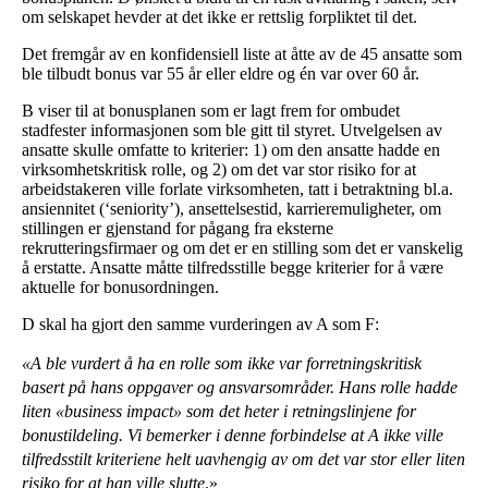
om selskapet hevder at det ikke er rettslig forpliktet til det.
Det fremgår av en konfidensiell liste at åtte av de 45 ansatte som
ble tilbudt bonus var 55 år eller eldre og én var over 60 år.
B viser til at bonusplanen som er lagt frem for ombudet
stadfester informasjonen som ble gitt til styret. Utvelgelsen av
ansatte skulle omfatte to kriterier: 1) om den ansatte hadde en
virksomhetskritisk rolle, og 2) om det var stor risiko for at
arbeidstakeren ville forlate virksomheten, tatt i betraktning bl.a.
ansiennitet (‘seniority’), ansettelsestid, karrieremuligheter, om
stillingen er gjenstand for pågang fra eksterne
rekrutteringsfirmaer og om det er en stilling som det er vanskelig
å erstatte. Ansatte måtte tilfredsstille begge kriterier for å være
aktuelle for bonusordningen.
D skal ha gjort den samme vurderingen av A som F:
«A ble vurdert å ha en rolle som ikke var forretningskritisk
basert på hans oppgaver og ansvarsområder. Hans rolle hadde
liten «business impact» som det heter i retningslinjene for
bonustildeling. Vi bemerker i denne forbindelse at A ikke ville
tilfredsstilt kriteriene helt uavhengig av om det var stor eller liten
risiko for at han ville slutte
.»