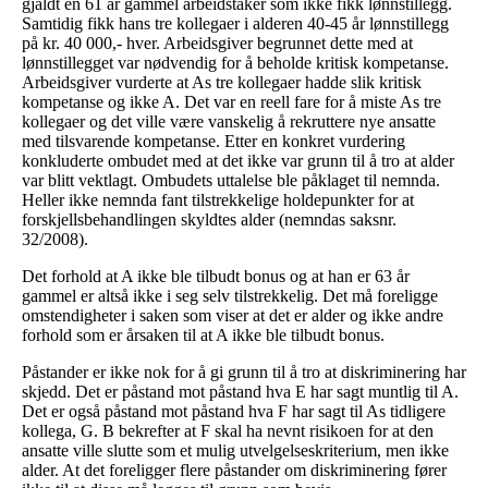
gjaldt en 61 år gammel arbeidstaker som ikke fikk lønnstillegg.
Samtidig fikk hans tre kollegaer i alderen 40-45 år lønnstillegg
på kr. 40 000,- hver. Arbeidsgiver begrunnet dette med at
lønnstillegget var nødvendig for å beholde kritisk kompetanse.
Arbeidsgiver vurderte at As tre kollegaer hadde slik kritisk
kompetanse og ikke A. Det var en reell fare for å miste As tre
kollegaer og det ville være vanskelig å rekruttere nye ansatte
med tilsvarende kompetanse. Etter en konkret vurdering
konkluderte ombudet med at det ikke var grunn til å tro at alder
var blitt vektlagt. Ombudets uttalelse ble påklaget til nemnda.
Heller ikke nemnda fant tilstrekkelige holdepunkter for at
forskjellsbehandlingen skyldtes alder (nemndas saksnr.
32/2008).
Det forhold at A ikke ble tilbudt bonus og at han er 63 år
gammel er altså ikke i seg selv tilstrekkelig. Det må foreligge
omstendigheter i saken som viser at det er alder og ikke andre
forhold som er årsaken til at A ikke ble tilbudt bonus.
Påstander er ikke nok for å gi grunn til å tro at diskriminering har
skjedd. Det er påstand mot påstand hva E har sagt muntlig til A.
Det er også påstand mot påstand hva F har sagt til As tidligere
kollega, G. B bekrefter at F skal ha nevnt risikoen for at den
ansatte ville slutte som et mulig utvelgelseskriterium, men ikke
alder. At det foreligger flere påstander om diskriminering fører