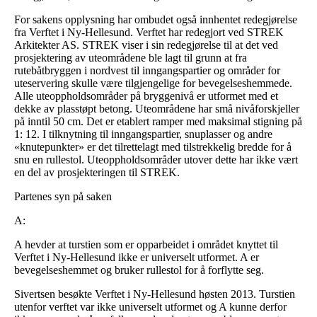
For sakens opplysning har ombudet også innhentet redegjørelse
fra Verftet i Ny-Hellesund. Verftet har redegjort ved STREK
Arkitekter AS. STREK viser i sin redegjørelse til at det ved
prosjektering av uteområdene ble lagt til grunn at fra
rutebåtbryggen i nordvest til inngangspartier og områder for
uteservering skulle være tilgjengelige for bevegelseshemmede.
Alle uteoppholdsområder på bryggenivå er utformet med et
dekke av plasstøpt betong. Uteområdene har små nivåforskjeller
på inntil 50 cm. Det er etablert ramper med maksimal stigning på
1: 12. I tilknytning til inngangspartier, snuplasser og andre
«knutepunkter» er det tilrettelagt med tilstrekkelig bredde for å
snu en rullestol. Uteoppholdsområder utover dette har ikke vært
en del av prosjekteringen til STREK.
Partenes syn på saken
A:
A hevder at turstien som er opparbeidet i området knyttet til
Verftet i Ny-Hellesund ikke er universelt utformet. A er
bevegelseshemmet og bruker rullestol for å forflytte seg.
Sivertsen besøkte Verftet i Ny-Hellesund høsten 2013. Turstien
utenfor verftet var ikke universelt utformet og A kunne derfor