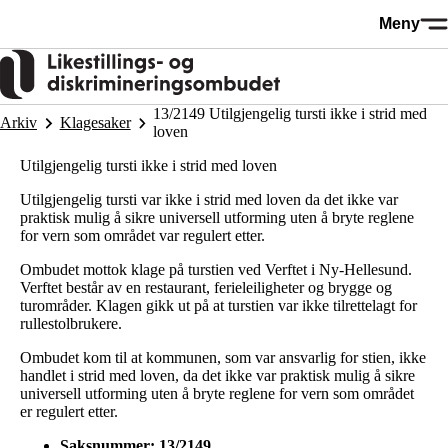
Hopp
Meny
til
hovedinnhold
13/2149 Utilgjengelig tursti ikke i strid med
Arkiv
Klagesaker
loven
Utilgjengelig tursti ikke i strid med loven
Utilgjengelig tursti var ikke i strid med loven da det ikke var
praktisk mulig å sikre universell utforming uten å bryte reglene
for vern som området var regulert etter.
Ombudet mottok klage på turstien ved Verftet i Ny-Hellesund.
Verftet består av en restaurant, ferieleiligheter og brygge og
turområder. Klagen gikk ut på at turstien var ikke tilrettelagt for
rullestolbrukere.
Ombudet kom til at kommunen, som var ansvarlig for stien, ikke
handlet i strid med loven, da det ikke var praktisk mulig å sikre
universell utforming uten å bryte reglene for vern som området
er regulert etter.
Saksnummer: 13/2149