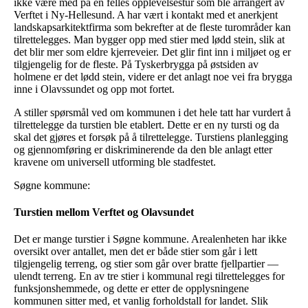
ikke være med på en felles opplevelsestur som ble arrangert av
Verftet i Ny-Hellesund. A har vært i kontakt med et anerkjent
landskapsarkitektfirma som bekrefter at de fleste turområder kan
tilrettelegges. Man bygger opp med stier med lødd stein, slik at
det blir mer som eldre kjerreveier. Det glir fint inn i miljøet og er
tilgjengelig for de fleste. På Tyskerbrygga på østsiden av
holmene er det lødd stein, videre er det anlagt noe vei fra brygga
inne i Olavssundet og opp mot fortet.
A stiller spørsmål ved om kommunen i det hele tatt har vurdert å
tilrettelegge da turstien ble etablert. Dette er en ny tursti og da
skal det gjøres et forsøk på å tilrettelegge. Turstiens planlegging
og gjennomføring er diskriminerende da den ble anlagt etter
kravene om universell utforming ble stadfestet.
Søgne kommune:
Turstien mellom Verftet og Olavsundet
Det er mange turstier i Søgne kommune. Arealenheten har ikke
oversikt over antallet, men det er både stier som går i lett
tilgjengelig terreng, og stier som går over bratte fjellpartier —
ulendt terreng. En av tre stier i kommunal regi tilrettelegges for
funksjonshemmede, og dette er etter de opplysningene
kommunen sitter med, et vanlig forholdstall for landet. Slik