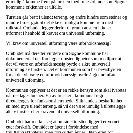
er mulig å komme frem på turstien med rullestol, noe som Søgne
kommune erkjenner er tilfelle.
Turstien går bratt i ulendt terreng, og andre hindre som steiner og
mindre broer gjør at det ikke er mulig å komme frem med
rullestol. Ombudet legger derfor til grunn at stien ikke er
utformet i henhold til kravet om universell utforming.
Vil krav om universell utforming være uforholdsmessig?
Ombudet må deretter vurdere om Søgne kommune har
dokumentert at det foreligger omstendigheter som medfører at
det vil være en uforholdsmessig byrde å sikre universell
utforming av turstien. Det er kommunen som har bevisbyrden
for at det vil være en uforholdsmessig byrde å gjennomføre
universell utforming.
Kommunen opplyser at det er en rekke hensyn som skal ivaretas
når det lages turstier. En av tre stier i kommunal regi
tilrettelegges for funksjonshemmede. Slik landets beskaffenhet
er, med mye ulendt terreng, så vil det være umulig å tilrettelegge
alt av turstier etter kravene til universell utforming.
Ombudet har merket seg at området turstien ligger i er vernet
etter forskrift. Området er åpent i forbindelse med
friluftslivsaktiviteter, men forskriften åpner i liten grad for