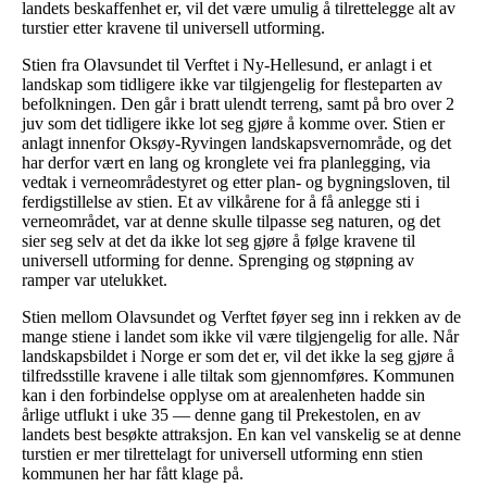
landets beskaffenhet er, vil det være umulig å tilrettelegge alt av
turstier etter kravene til universell utforming.
Stien fra Olavsundet til Verftet i Ny-Hellesund, er anlagt i et
landskap som tidligere ikke var tilgjengelig for flesteparten av
befolkningen. Den går i bratt ulendt terreng, samt på bro over 2
juv som det tidligere ikke lot seg gjøre å komme over. Stien er
anlagt innenfor Oksøy-Ryvingen landskapsvernområde, og det
har derfor vært en lang og kronglete vei fra planlegging, via
vedtak i verneområdestyret og etter plan- og bygningsloven, til
ferdigstillelse av stien. Et av vilkårene for å få anlegge sti i
verneområdet, var at denne skulle tilpasse seg naturen, og det
sier seg selv at det da ikke lot seg gjøre å følge kravene til
universell utforming for denne. Sprenging og støpning av
ramper var utelukket.
Stien mellom Olavsundet og Verftet føyer seg inn i rekken av de
mange stiene i landet som ikke vil være tilgjengelig for alle. Når
landskapsbildet i Norge er som det er, vil det ikke la seg gjøre å
tilfredsstille kravene i alle tiltak som gjennomføres. Kommunen
kan i den forbindelse opplyse om at arealenheten hadde sin
årlige utflukt i uke 35 — denne gang til Prekestolen, en av
landets best besøkte attraksjon. En kan vel vanskelig se at denne
turstien er mer tilrettelagt for universell utforming enn stien
kommunen her har fått klage på.