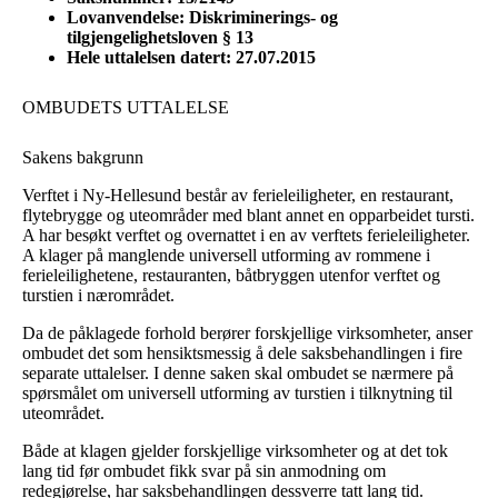
Lovanvendelse: Diskriminerings- og
tilgjengelighetsloven § 13
Hele uttalelsen datert: 27.07.2015
OMBUDETS UTTALELSE
Sakens bakgrunn
Verftet i Ny-Hellesund består av ferieleiligheter, en restaurant,
flytebrygge og uteområder med blant annet en opparbeidet tursti.
A har besøkt verftet og overnattet i en av verftets ferieleiligheter.
A klager på manglende universell utforming av rommene i
ferieleilighetene, restauranten, båtbryggen utenfor verftet og
turstien i nærområdet.
Da de påklagede forhold berører forskjellige virksomheter, anser
ombudet det som hensiktsmessig å dele saksbehandlingen i fire
separate uttalelser. I denne saken skal ombudet se nærmere på
spørsmålet om universell utforming av turstien i tilknytning til
uteområdet.
Både at klagen gjelder forskjellige virksomheter og at det tok
lang tid før ombudet fikk svar på sin anmodning om
redegjørelse, har saksbehandlingen dessverre tatt lang tid.