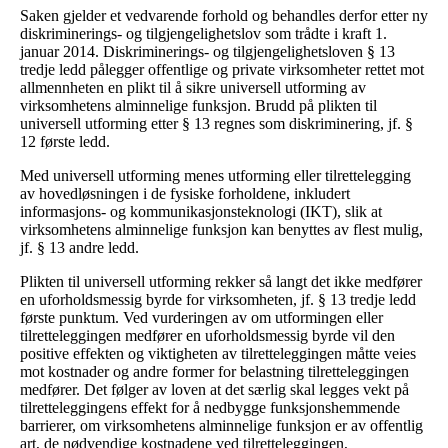
Saken gjelder et vedvarende forhold og behandles derfor etter ny
diskriminerings- og tilgjengelighetslov som trådte i kraft 1.
januar 2014. Diskriminerings- og tilgjengelighetsloven § 13
tredje ledd pålegger offentlige og private virksomheter rettet mot
allmennheten en plikt til å sikre universell utforming av
virksomhetens alminnelige funksjon. Brudd på plikten til
universell utforming etter § 13 regnes som diskriminering, jf. §
12 første ledd.
Med universell utforming menes utforming eller tilrettelegging
av hovedløsningen i de fysiske forholdene, inkludert
informasjons- og kommunikasjonsteknologi (IKT), slik at
virksomhetens alminnelige funksjon kan benyttes av flest mulig,
jf. § 13 andre ledd.
Plikten til universell utforming rekker så langt det ikke medfører
en uforholdsmessig byrde for virksomheten, jf. § 13 tredje ledd
første punktum. Ved vurderingen av om utformingen eller
tilretteleggingen medfører en uforholdsmessig byrde vil den
positive effekten og viktigheten av tilretteleggingen måtte veies
mot kostnader og andre former for belastning tilretteleggingen
medfører. Det følger av loven at det særlig skal legges vekt på
tilretteleggingens effekt for å nedbygge funksjonshemmende
barrierer, om virksomhetens alminnelige funksjon er av offentlig
art, de nødvendige kostnadene ved tilretteleggingen,