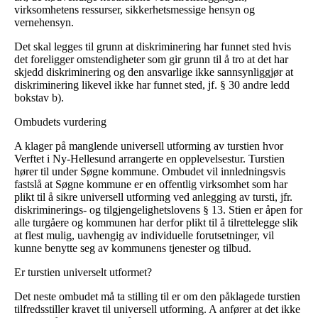
virksomhetens ressurser, sikkerhetsmessige hensyn og
vernehensyn.
Det skal legges til grunn at diskriminering har funnet sted hvis
det foreligger omstendigheter som gir grunn til å tro at det har
skjedd diskriminering og den ansvarlige ikke sannsynliggjør at
diskriminering likevel ikke har funnet sted, jf. § 30 andre ledd
bokstav b).
Ombudets vurdering
A klager på manglende universell utforming av turstien hvor
Verftet i Ny-Hellesund arrangerte en opplevelsestur. Turstien
hører til under Søgne kommune. Ombudet vil innledningsvis
fastslå at Søgne kommune er en offentlig virksomhet som har
plikt til å sikre universell utforming ved anlegging av tursti, jfr.
diskriminerings- og tilgjengelighetslovens § 13. Stien er åpen for
alle turgåere og kommunen har derfor plikt til å tilrettelegge slik
at flest mulig, uavhengig av individuelle forutsetninger, vil
kunne benytte seg av kommunens tjenester og tilbud.
Er turstien universelt utformet?
Det neste ombudet må ta stilling til er om den påklagede turstien
tilfredsstiller kravet til universell utforming. A anfører at det ikke