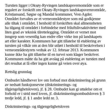
Turstien ligger i Oksøy-Ryvingen landskapsvernområde som er
regulert av forskrift om Oksøy-Ryvingen landskapsvernrområde,
Kristiansand, Søgne og Mandal kommuner, Vest-Agder.
Området forvaltes av et verneområdestyre som må godkjenne
alle tiltak i området. I henhold til forskriften skal allmennheten
ha tilgang til området i forbindelse med friluftslivsaktiviteter med
liten grad av teknisk tilrettelegging. Området er vernet mot
inngrep som vesentlig kan endre eller virke inn på landskapets
art eller karakter. Kommunen har gitt tillatelse til etablering av
turstien på vilkår om at den blir utført i henhold til beskrivelsen i
verneområdestyrets vedtak av 12. februar 2013. Kommunen
kunne ikke ha gitt tillatelse til en turvei som klager beskriver.
Kommunen måtte da ha gitt avslag på etablering av turstien med
det resultat at få eller ingen kunne gå veien over øya.
Rettslig grunnlag
Ombudet håndhever lov om forbud mot diskriminering på grunn
av nedsatt funksjonsevne (diskriminerings- og
tilgjengelighetsloven), jf. § 28. Ombudet kan gi uttalelse om et
forhold er i strid med loven, jf. diskrimineringsombudsloven § 3
tredje ledd, jf. § 1 andre ledd nr. 3.
Diskriminerings- og tilgjengelighetsloven