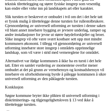
teknisk tilrettelegging og større fysiske inngrep som vesentlig
kan endre eller virke inn på landskapets art eller karakter.
Slik turstien er beskrevet er ombudet i tvil om det i det hele tatt
er fysisk mulig å tilrettelegge denne turstien for rullestolbrukere.
Gjennomføring av universell utforming av turstien i denne saken
vil blant annet innebære bygging av jevnere underlag, ramper og
andre installasjoner for jevne ut større høydeforskjeller og broer.
Slike inngrep vil ofte være svært kostbare sett opp mot mindre
kommuners økonomi. I tillegg vil gjennomføring av universell
utforming innebære store inngrep i områdets opprinnelige
landskap, som vil være i strid med vernereglene for området.
Alternativet var ifølge kommunen å ikke ha en tursti i det hele
tatt. Etter en samlet vurdering av momentene overfor mener
ombudet at det på grunn av vernehensyn og kostnadshensyn vil
innebære en uforholdsmessig byrde å pålegge kommunen å sikre
universell utforming av den påklagede turstien.
Konklusjon
Søgne kommune bryter ikke plikten til universell utforming i
diskriminerings- og tilgjengelighetsloven § 13 ved ikke å
tilrettelegge turstien.