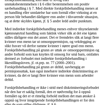
unntaksbestemmelsen i § 6 eller bestemmelsen om positiv
særbehandling i § 7. Med direkte forskjellsbehandling menes at
en handling eller unnlatelse har som formål eller virkning at en
person blir behandlet dårligere enn andre i tilsvarende situasjon,
og at dette skyldes kjønn, jf. § 5 andre ledd andre punktum.
Med indirekte forskjellsbehandling menes enhver tilsynelatende
kjønnsnøytral handling som faktisk virker slik at det ene kjønn
stilles dårligere enn det annet. Det er fremdeles slik at langt flere
kvinner enn menn tar ut omsorgspermisjon, og vektlegging av
slikt fravær vil derfor ramme kvinner i større grad enn menn.
Forskjellsbehandling på grunn av uttak av omsorgspermisjon og
andre forhold som kan knyttes til omsorg for små barn, omfattes
dermed av forbudet mot indirekte forskjellsbehandling i
likestillingsloven, jf. ot.prp. nr. 77 (2000–2001).
Forskjellsbehandling på grunn av deltid, uavhengig av
permisjonsuttak, kan også innebære indirekte diskriminering av
kvinner, da det er langt flere kvinner enn menn som arbeider
deltid.
Forskjellsbehandling er ikke i strid med diskrimineringsforbudet
når den har et saklig formål, den er nødvendig for å oppnå
formålet og det er et rimelig forhold mellom det man ønsker å
oppnå og hvor inngripende forskjellsbehandlingen er for den
eller de som stilles dårligere, jf. § 6.