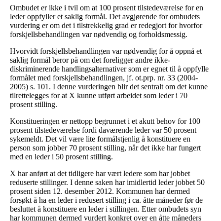
Ombudet er ikke i tvil om at 100 prosent tilstedeværelse for en
leder oppfyller et saklig formål. Det avgjørende for ombudets
vurdering er om det i tilstrekkelig grad er redegjort for hvorfor
forskjellsbehandlingen var nødvendig og forholdsmessig.
Hvorvidt forskjellsbehandlingen var nødvendig for å oppnå et
saklig formål beror på om det foreligger andre ikke-
diskriminerende handlingsalternativer som er egnet til å oppfylle
formålet med forskjellsbehandlingen, jf. ot.prp. nr. 33 (2004-
2005) s. 101. I denne vurderingen blir det sentralt om det kunne
tilrettelegges for at X kunne utført arbeidet som leder i 70
prosent stilling.
Konstitueringen er nettopp begrunnet i et akutt behov for 100
prosent tilstedeværelse fordi daværende leder var 50 prosent
sykemeldt. Det vil være lite formålstjenlig å konstituere en
person som jobber 70 prosent stilling, når det ikke har fungert
med en leder i 50 prosent stilling.
X har anført at det tidligere har vært ledere som har jobbet
reduserte stillinger. I denne saken har imidlertid leder jobbet 50
prosent siden 12. desember 2012. Kommunen har dermed
forsøkt å ha en leder i redusert stilling i ca. åtte måneder før de
besluttet å konstituere en leder i stillingen. Etter ombudets syn
har kommunen dermed vurdert konkret over en åtte måneders