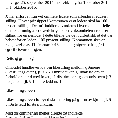
innvilget 25. september 2014 med virkning fra 1. oktober 2014
til 1. oktober 2015.
X har anført at hun vet om flere ledere som arbeider i redusert
stilling. Hovedprinsippet i kommunen er at ledere skal ha 100
prosent stilling. Det må imidlertid vurderes i hvert enkelt tilfelle
om det er mulig å lede avdelingen eller virksomheten i redusert
stilling for en periode. I dette tilfelle ble det vurdert slik at det var
behov for en leder i 100 prosent stilling. Kommunen skriver i
redegjørelse av 11. februar 2015 at stillingsstørrelse inngår i
egnethetsvurderingen.
Rettslig grunnlag
Ombudet håndhever lov om likestilling mellom kjønnene
(likestillingsloven), jf. § 26. Ombudet kan gi uttalelse om et
forhold er i strid med loven, jf. diskrimineringsombudsloven § 3
tredje ledd, jf. § 1 andre ledd nr. 1.
Likestillingsloven
Likestillingsloven forbyr diskriminering på grunn av kjønn, jf. §
5 første ledd første punktum.
Med diskriminering menes direkte og indirekte
forskjellsbehandling som ikke er lovlig etter