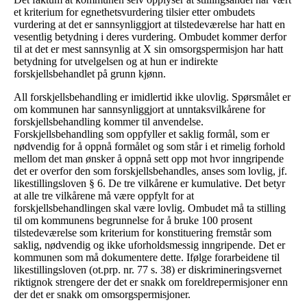
et kriterium for egnethetsvurdering tilsier etter ombudets
vurdering at det er sannsynliggjort at tilstedeværelse har hatt en
vesentlig betydning i deres vurdering. Ombudet kommer derfor
til at det er mest sannsynlig at X sin omsorgspermisjon har hatt
betydning for utvelgelsen og at hun er indirekte
forskjellsbehandlet på grunn kjønn.
All forskjellsbehandling er imidlertid ikke ulovlig. Spørsmålet er
om kommunen har sannsynliggjort at unntaksvilkårene for
forskjellsbehandling kommer til anvendelse.
Forskjellsbehandling som oppfyller et saklig formål, som er
nødvendig for å oppnå formålet og som står i et rimelig forhold
mellom det man ønsker å oppnå sett opp mot hvor inngripende
det er overfor den som forskjellsbehandles, anses som lovlig, jf.
likestillingsloven § 6. De tre vilkårene er kumulative. Det betyr
at alle tre vilkårene må være oppfylt for at
forskjellsbehandlingen skal være lovlig. Ombudet må ta stilling
til om kommunens begrunnelse for å bruke 100 prosent
tilstedeværelse som kriterium for konstituering fremstår som
saklig, nødvendig og ikke uforholdsmessig inngripende. Det er
kommunen som må dokumentere dette. Ifølge forarbeidene til
likestillingsloven (ot.prp. nr. 77 s. 38) er diskrimineringsvernet
riktignok strengere der det er snakk om foreldrepermisjoner enn
der det er snakk om omsorgspermisjoner.