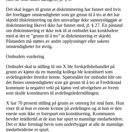
Det skal legges til grunn at diskriminering har funnet sted hvis
det foreligger omstendigheter som gir grunn til å tro at det har
skjedd diskriminering og den ansvarlige ikke sannsynliggjør at
diskriminering likevel ikke har funnet sted, jf. § 27. En påstand
om diskriminering er ikke nok til at ombudet kan konkludere
med at det er ”grunn til å tro” at diskriminering er skjedd.
Påstanden må støttes av andre opplysninger eller sakens
omstendigheter for øvrig.
Ombudets vurdering
Ombudet skal ta stilling til om X ble forskjellsbehandlet på
grunn av kjønn da en mannlig kollega ble konstituert som
avdelingsleder fremfor henne. Spørsmålet for ombudet blir om
det finnes omstendigheter som gir grunn til å tro at Fredrikstad
kommune la negativt vekt på kjønn ved utvelgelsen av hvem
som skulle konstitueres til avdelingslederstillingen.
X har 70 prosent stilling på grunn av omsorg for små barn. Hun
viser til at hun er eneste kvinne på avdelingen og at hun er den
eneste som ikke er forespurt om konstituering. Kommunen
hevder imidlertid at de kun har spurt to mannlige medarbeidere.
Det er ikke fremlagt bevis som underbygger at alle de mannlige
medarbeiderne er spurt.