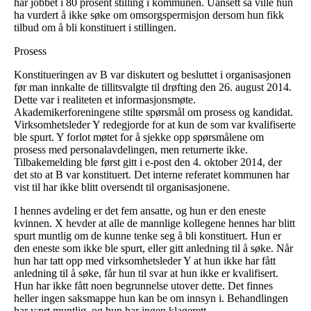
har jobbet i 80 prosent stilling i kommunen. Uansett så ville hun
ha vurdert å ikke søke om omsorgspermisjon dersom hun fikk
tilbud om å bli konstituert i stillingen.
Prosess
Konstitueringen av B var diskutert og besluttet i organisasjonen
før man innkalte de tillitsvalgte til drøfting den 26. august 2014.
Dette var i realiteten et informasjonsmøte.
Akademikerforeningene stilte spørsmål om prosess og kandidat.
Virksomhetsleder Y redegjorde for at kun de som var kvalifiserte
ble spurt. Y forlot møtet for å sjekke opp spørsmålene om
prosess med personalavdelingen, men returnerte ikke.
Tilbakemelding ble først gitt i e-post den 4. oktober 2014, der
det sto at B var konstituert. Det interne referatet kommunen har
vist til har ikke blitt oversendt til organisasjonene.
I hennes avdeling er det fem ansatte, og hun er den eneste
kvinnen. X hevder at alle de mannlige kollegene hennes har blitt
spurt muntlig om de kunne tenke seg å bli konstituert. Hun er
den eneste som ikke ble spurt, eller gitt anledning til å søke. Når
hun har tatt opp med virksomhetsleder Y at hun ikke har fått
anledning til å søke, får hun til svar at hun ikke er kvalifisert.
Hun har ikke fått noen begrunnelse utover dette. Det finnes
heller ingen saksmappe hun kan be om innsyn i. Behandlingen
har vært muntlig, og hun har ingen klagerett.