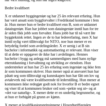
Bedre kvalifisert
X er utdannet byggingeniør og har 25 års relevant erfaring. Hun
har vært ansatt som byggforvalter i Fredrikstad kommune i fem
år. Hun mener hun er bedre kvalifisert enn B, som er utdannet
dataingeniør. Han har jobbet som dataingeniør inntil han for tre
år siden fikk jobb som forvalter. Hans jobb har til nå vært lite
byggteknisk rettet. Ingen av de to har ledererfaring, men X har
inntil nylig vært tillitsvalgt for NITO, noe hun mener er en
betydelig fordel som avdelingsleder. X er uenig i at B sin
bachelor i informatikk og automatisering er relevant. Hun viser
til at dette er oppgaver de ikke har i avdelingen. Hennes
bachelor i bygg og anlegg må sammenlignes med hans nylige
etterutdanning i forvaltning og utvikling av eiendom. Hun
understreker at hun har 25 års erfaring som ingeniør og ikke fem
år som kommunen skriver. Hun mener også at ansvaret hun har
påtatt seg som tillitsvalgt og kunnskapen hun har fått om lov og
avtaleverk må være kvalifiserende til lederstilling. Hun mener at
kommunen ikke redegjør godt nok for hvorfor B er bedre egnet
og viser til at kommunen bruker ord som «pekte seg ut» og at
«det var naturlig». X mener dette er en underlig begrunnelse, og
at hun er forbigått på grunn av kjønn.
X mener at kvalifikasjonsprinsippene i Hovedtariffavtalen