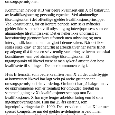
omsorgspermisjonen.
Kommunen hevder at B var bedre kvalifisert enn X på bakgrunn
av kvalifikasjoner og personlig egnethet. Ved alminnelige
tilsettingssaker i det offentlige gjelder kvalifikasjonsprinsippet.
Ved konstituering for en kortere periode som seks måneder
gjelder ikke samme krav til utlysning og intervjuprosess som ved
alminnelige tilsettingssaker. Det er heller ikke unormalt at
konstituering gjennomføres uformelt uten utlysning og uten
intervju, slik kommunen har gjort i denne saken. Når det ikke
stilles slike krav, er det naturlig at arbeidsgiver har større frihet
og adgang til å foreta en selvstendig vurdering av hvem som skal
konstitueres, enn ved alminnelige tilsettingssaker. Et
utgangspunkt vil likevel være at man søker å ansette den best
kvalifiserte til stillingen. Dette er kommunen enig i.
Hvis B fremstår som bedre kvalifisert enn X vil det underbygge
at kommunen likevel har lagt vekt på andre grunner enn
omsorgspermisjon i sin vurdering. Ombudet har på bakgrunn av
de opplysningene som er fremlagt for ombudet, foretatt en
sammenligning av Xs kvalifikasjoner sett opp mot Bs
kvalifikasjoner. X har mye lengre arbeidserfaring enn B som
ingeniør/overingeniør. Hun har 25 års erfaring som
ingeniør/overingeniør fra 1990. Det ser videre ut til at X har mer
spisset kompetanse når det gjelder avdelingens arbeid innen