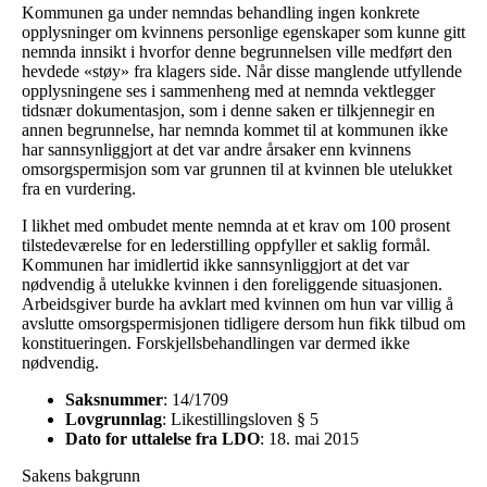
Kommunen ga under nemndas behandling ingen konkrete
opplysninger om kvinnens personlige egenskaper som kunne gitt
nemnda innsikt i hvorfor denne begrunnelsen ville medført den
hevdede «støy» fra klagers side. Når disse manglende utfyllende
opplysningene ses i sammenheng med at nemnda vektlegger
tidsnær dokumentasjon, som i denne saken er tilkjennegir en
annen begrunnelse, har nemnda kommet til at kommunen ikke
har sannsynliggjort at det var andre årsaker enn kvinnens
omsorgspermisjon som var grunnen til at kvinnen ble utelukket
fra en vurdering.
I likhet med ombudet mente nemnda at et krav om 100 prosent
tilstedeværelse for en lederstilling oppfyller et saklig formål.
Kommunen har imidlertid ikke sannsynliggjort at det var
nødvendig å utelukke kvinnen i den foreliggende situasjonen.
Arbeidsgiver burde ha avklart med kvinnen om hun var villig å
avslutte omsorgspermisjonen tidligere dersom hun fikk tilbud om
konstitueringen. Forskjellsbehandlingen var dermed ikke
nødvendig.
Saksnummer
: 14/1709
Lovgrunnlag
: Likestillingsloven § 5
Dato for uttalelse fra LDO
: 18. mai 2015
Sakens bakgrunn