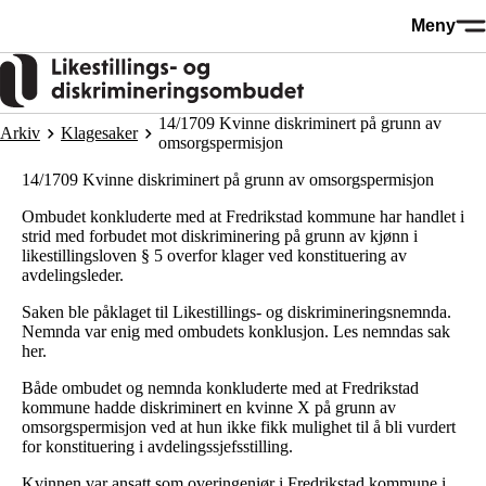
Hopp
Meny
til
hovedinnhold
14/1709 Kvinne diskriminert på grunn av
Arkiv
Klagesaker
omsorgspermisjon
14/1709 Kvinne diskriminert på grunn av omsorgspermisjon
Ombudet konkluderte med at Fredrikstad kommune har handlet i
strid med forbudet mot diskriminering på grunn av kjønn i
likestillingsloven § 5 overfor klager ved konstituering av
avdelingsleder.
Saken ble påklaget til Likestillings- og diskrimineringsnemnda.
Nemnda var enig med ombudets konklusjon. Les nemndas sak
her
.
Både ombudet og nemnda konkluderte med at Fredrikstad
kommune hadde diskriminert en kvinne X på grunn av
omsorgspermisjon ved at hun ikke fikk mulighet til å bli vurdert
for konstituering i avdelingssjefsstilling.
Kvinnen var ansatt som overingeniør i Fredrikstad kommune i