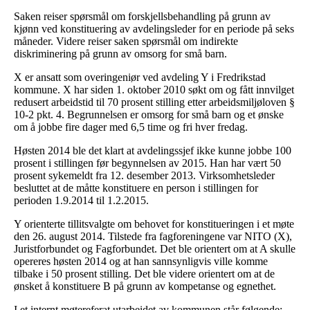
Saken reiser spørsmål om forskjellsbehandling på grunn av
kjønn ved konstituering av avdelingsleder for en periode på seks
måneder. Videre reiser saken spørsmål om indirekte
diskriminering på grunn av omsorg for små barn.
X er ansatt som overingeniør ved avdeling Y i Fredrikstad
kommune. X har siden 1. oktober 2010 søkt om og fått innvilget
redusert arbeidstid til 70 prosent stilling etter arbeidsmiljøloven §
10-2 pkt. 4. Begrunnelsen er omsorg for små barn og et ønske
om å jobbe fire dager med 6,5 time og fri hver fredag.
Høsten 2014 ble det klart at avdelingssjef ikke kunne jobbe 100
prosent i stillingen før begynnelsen av 2015. Han har vært 50
prosent sykemeldt fra 12. desember 2013. Virksomhetsleder
besluttet at de måtte konstituere en person i stillingen for
perioden 1.9.2014 til 1.2.2015.
Y orienterte tillitsvalgte om behovet for konstitueringen i et møte
den 26. august 2014. Tilstede fra fagforeningene var NITO (X),
Juristforbundet og Fagforbundet. Det ble orientert om at A skulle
opereres høsten 2014 og at han sannsynligvis ville komme
tilbake i 50 prosent stilling. Det ble videre orientert om at de
ønsket å konstituere B på grunn av kompetanse og egnethet.
I et internt møtereferat utarbeidet av kommunen står følgende: