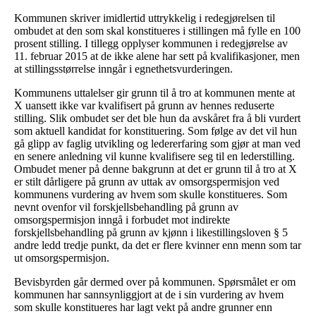
Kommunen skriver imidlertid uttrykkelig i redegjørelsen til
ombudet at den som skal konstitueres i stillingen må fylle en 100
prosent stilling. I tillegg opplyser kommunen i redegjørelse av
11. februar 2015 at de ikke alene har sett på kvalifikasjoner, men
at stillingsstørrelse inngår i egnethetsvurderingen.
Kommunens uttalelser gir grunn til å tro at kommunen mente at
X uansett ikke var kvalifisert på grunn av hennes reduserte
stilling. Slik ombudet ser det ble hun da avskåret fra å bli vurdert
som aktuell kandidat for konstituering. Som følge av det vil hun
gå glipp av faglig utvikling og ledererfaring som gjør at man ved
en senere anledning vil kunne kvalifisere seg til en lederstilling.
Ombudet mener på denne bakgrunn at det er grunn til å tro at X
er stilt dårligere på grunn av uttak av omsorgspermisjon ved
kommunens vurdering av hvem som skulle konstitueres. Som
nevnt ovenfor vil forskjellsbehandling på grunn av
omsorgspermisjon inngå i forbudet mot indirekte
forskjellsbehandling på grunn av kjønn i likestillingsloven § 5
andre ledd tredje punkt, da det er flere kvinner enn menn som tar
ut omsorgspermisjon.
Bevisbyrden går dermed over på kommunen. Spørsmålet er om
kommunen har sannsynliggjort at de i sin vurdering av hvem
som skulle konstitueres har lagt vekt på andre grunner enn