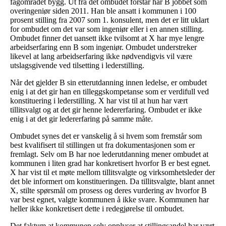
fagområdet bygg. Ut fra det ombudet forstår har B jobbet som
overingeniør siden 2011. Han ble ansatt i kommunen i 100
prosent stilling fra 2007 som 1. konsulent, men det er litt uklart
for ombudet om det var som ingeniør eller i en annen stilling.
Ombudet finner det uansett ikke tvilsomt at X har mye lengre
arbeidserfaring enn B som ingeniør. Ombudet understreker
likevel at lang arbeidserfaring ikke nødvendigvis vil være
utslagsgivende ved tilsetting i lederstilling.
Når det gjelder B sin etterutdanning innen ledelse, er ombudet
enig i at det gir han en tilleggskompetanse som er verdifull ved
konstituering i lederstilling. X har vist til at hun har vært
tillitsvalgt og at det gir henne ledererfaring. Ombudet er ikke
enig i at det gir ledererfaring på samme måte.
Ombudet synes det er vanskelig å si hvem som fremstår som
best kvalifisert til stillingen ut fra dokumentasjonen som er
fremlagt. Selv om B har noe lederutdanning mener ombudet at
kommunen i liten grad har konkretisert hvorfor B er best egnet.
X har vist til et møte mellom tillitsvalgte og virksomhetsleder der
det ble informert om konstitueringen. Da tillitsvalgte, blant annet
X, stilte spørsmål om prosess og deres vurdering av hvorfor B
var best egnet, valgte kommunen å ikke svare. Kommunen har
heller ikke konkretisert dette i redegjørelse til ombudet.
Det faktum at kommunen selv opplyser at stillingsandel har vært