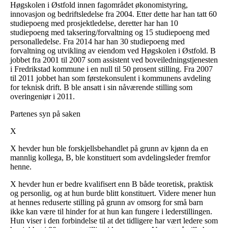
Høgskolen i Østfold innen fagområdet økonomistyring,
innovasjon og bedriftsledelse fra 2004. Etter dette har han tatt 60
studiepoeng med prosjektledelse, deretter har han 10
studiepoeng med taksering/forvaltning og 15 studiepoeng med
personalledelse. Fra 2014 har han 30 studiepoeng med
forvaltning og utvikling av eiendom ved Høgskolen i Østfold. B
jobbet fra 2001 til 2007 som assistent ved boveiledningstjenesten
i Fredrikstad kommune i en null til 50 prosent stilling. Fra 2007
til 2011 jobbet han som førstekonsulent i kommunens avdeling
for teknisk drift. B ble ansatt i sin nåværende stilling som
overingeniør i 2011.
Partenes syn på saken
X
X hevder hun ble forskjellsbehandlet på grunn av kjønn da en
mannlig kollega, B, ble konstituert som avdelingsleder fremfor
henne.
X hevder hun er bedre kvalifisert enn B både teoretisk, praktisk
og personlig, og at hun burde blitt konstituert. Videre mener hun
at hennes reduserte stilling på grunn av omsorg for små barn
ikke kan være til hinder for at hun kan fungere i lederstillingen.
Hun viser i den forbindelse til at det tidligere har vært ledere som