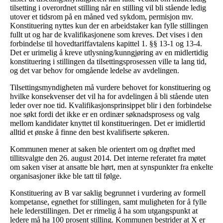
tilsetting i overordnet stilling når en stilling vil bli stående ledig
utover et tidsrom på en måned ved sykdom, permisjon mv.
Konstituering nyttes kun der en arbeidstaker kan fylle stillingen
fullt ut og har de kvalifikasjonene som kreves. Det vises i den
forbindelse til hovedtariffavtalens kapittel 1. §§ 13-1 og 13-4.
Det er urimelig å kreve utlysning/kunngjøring av en midlertidig
konstituering i stillingen da tilsettingsprosessen ville ta lang tid,
og det var behov for omgående ledelse av avdelingen.
Tilsettingsmyndigheten må vurdere behovet for konstituering og
hvilke konsekvenser det vil ha for avdelingen å bli stående uten
leder over noe tid. Kvalifikasjonsprinsippet blir i den forbindelse
noe søkt fordi det ikke er en ordinær søknadsprosess og valg
mellom kandidater knyttet til konstitueringen. Det er imidlertid
alltid et ønske å finne den best kvalifiserte søkeren.
Kommunen mener at saken ble orientert om og drøftet med
tillitsvalgte den 26. august 2014. Det interne referatet fra møtet
om saken viser at ansatte ble hørt, men at synspunkter fra enkelte
organisasjoner ikke ble tatt til følge.
Konstituering av B var saklig begrunnet i vurdering av formell
kompetanse, egnethet for stillingen, samt muligheten for å fylle
hele lederstillingen. Det er rimelig å ha som utgangspunkt at
ledere må ha 100 prosent stilling. Kommunen bestrider at X er