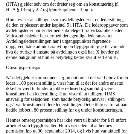
(HTA) gjelder selv om det dreier seg om en konstituering jf.
HTA § 13 og § 2.2 og lønnskapitlene i 3 og 5.
Hun avviser at stillingen som avdelingsleder er en lederstilling,
da den er plassert under kapittel 5 i HTA. De lederoppgaver som
avdelingsleder har er dermed subdelegert fra virksomhetsleder.
Virksomhetsleder har dermed det egentlige lederansvaret.
Avdelingslederstillingen har i utgangspunktet fagrettede
oppgaver, både administrativt og en byggeportefølje tilsvarende
hva de øvrige 4 ansatte på avdelingen også har. X hevder på
denne bakgrunn at hun er betydelig bedre kvalifisert enn B.
Omsorgspermisjon
Når det gjelder kommunens argument om at det var behov for en
leder i 100 prosent stilling, viser hun til at det for andre ansatte
ikke har vært til hinder å jobbe redusert og samtidig være
konstituert i en lederstilling. Hun viser til at tidligere HMS
ansvarlig for seksjonen, som hadde betydelig ansvar i stillingen
også var konstituert i flere lederstillinger. Dette til tross for at han
hadde jobbet i 80 prosent stilling før og under konstitueringen.
Hennes omsorgspermisjon har ikke vært til hinder for å få utført
arbeidet som byggforvalter. Hun viser ellers til at hennes
permisjon løp ut 30. september 2014, og hvis hun var aktuell for