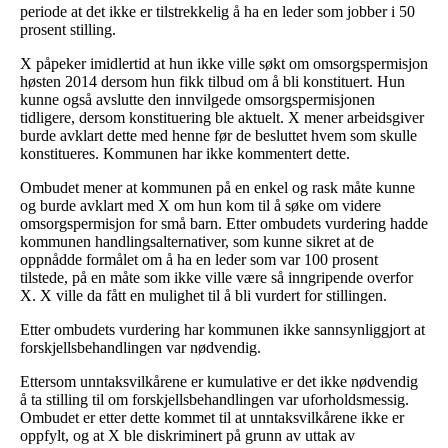
periode at det ikke er tilstrekkelig å ha en leder som jobber i 50
prosent stilling.
X påpeker imidlertid at hun ikke ville søkt om omsorgspermisjon
høsten 2014 dersom hun fikk tilbud om å bli konstituert. Hun
kunne også avslutte den innvilgede omsorgspermisjonen
tidligere, dersom konstituering ble aktuelt. X mener arbeidsgiver
burde avklart dette med henne før de besluttet hvem som skulle
konstitueres. Kommunen har ikke kommentert dette.
Ombudet mener at kommunen på en enkel og rask måte kunne
og burde avklart med X om hun kom til å søke om videre
omsorgspermisjon for små barn. Etter ombudets vurdering hadde
kommunen handlingsalternativer, som kunne sikret at de
oppnådde formålet om å ha en leder som var 100 prosent
tilstede, på en måte som ikke ville være så inngripende overfor
X. X ville da fått en mulighet til å bli vurdert for stillingen.
Etter ombudets vurdering har kommunen ikke sannsynliggjort at
forskjellsbehandlingen var nødvendig.
Ettersom unntaksvilkårene er kumulative er det ikke nødvendig
å ta stilling til om forskjellsbehandlingen var uforholdsmessig.
Ombudet er etter dette kommet til at unntaksvilkårene ikke er
oppfylt, og at X ble diskriminert på grunn av uttak av