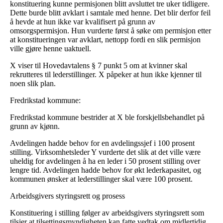
konstituering kunne permisjonen blitt avsluttet tre uker tidligere.
Dette burde blitt avklart i samtale med henne. Det blir derfor feil
å hevde at hun ikke var kvalifisert på grunn av
omsorgspermisjon. Hun vurderte først å søke om permisjon etter
at konstitueringen var avklart, nettopp fordi en slik permisjon
ville gjøre henne uaktuell.
X viser til Hovedavtalens § 7 punkt 5 om at kvinner skal
rekrutteres til lederstillinger. X påpeker at hun ikke kjenner til
noen slik plan.
Fredrikstad kommune:
Fredrikstad kommune bestrider at X ble forskjellsbehandlet på
grunn av kjønn.
Avdelingen hadde behov for en avdelingssjef i 100 prosent
stilling. Virksomhetsleder Y vurderte det slik at det ville være
uheldig for avdelingen å ha en leder i 50 prosent stilling over
lengre tid. Avdelingen hadde behov for økt lederkapasitet, og
kommunen ønsker at lederstillinger skal være 100 prosent.
Arbeidsgivers styringsrett og prosess
Konstituering i stilling følger av arbeidsgivers styringsrett som
tilsier at tilsettingsmyndigheten kan fatte vedtak om midlertidig