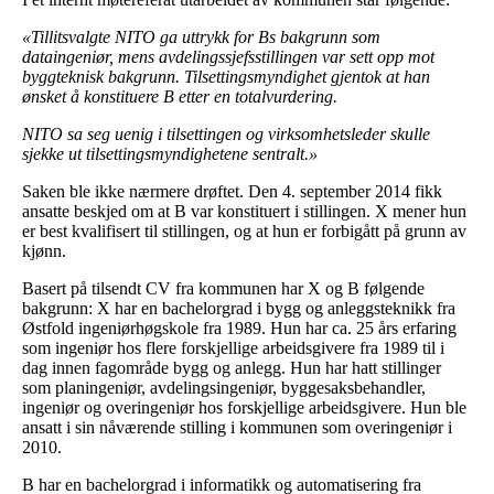
«Tillitsvalgte NITO ga uttrykk for Bs bakgrunn som
dataingeniør, mens avdelingssjefsstillingen var sett opp mot
byggteknisk bakgrunn. Tilsettingsmyndighet gjentok at han
ønsket å konstituere B etter en totalvurdering.
NITO sa seg uenig i tilsettingen og virksomhetsleder skulle
sjekke ut tilsettingsmyndighetene sentralt.»
Saken ble ikke nærmere drøftet. Den 4. september 2014 fikk
ansatte beskjed om at B var konstituert i stillingen. X mener hun
er best kvalifisert til stillingen, og at hun er forbigått på grunn av
kjønn.
Basert på tilsendt CV fra kommunen har X og B følgende
bakgrunn: X har en bachelorgrad i bygg og anleggsteknikk fra
Østfold ingeniørhøgskole fra 1989. Hun har ca. 25 års erfaring
som ingeniør hos flere forskjellige arbeidsgivere fra 1989 til i
dag innen fagområde bygg og anlegg. Hun har hatt stillinger
som planingeniør, avdelingsingeniør, byggesaksbehandler,
ingeniør og overingeniør hos forskjellige arbeidsgivere. Hun ble
ansatt i sin nåværende stilling i kommunen som overingeniør i
2010.
B har en bachelorgrad i informatikk og automatisering fra