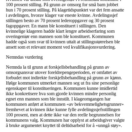
100 prosent stilling. På grunn av omsorg for små barn jobbet
hun i 70 prosent stilling. På klagetidspunktet var det fem ansatte
i avdelingen, hvorav klager var eneste kvinne. Avdelingssjef
stillingen besto av 70 prosent lederoppgaver og 30 prosent
fagoppgaver. En mann ble konstituert i stillingen. Den
kvinnelige klageren hadde klart lengre arbeidserfaring som
overingeniør enn mannen som ble konstituert. Kommunen
hadde også som svar til kvinnen uttalt at stillingsstørrelsen ble
ansett som et relevant moment ved kvalifikasjonsvurdering.
Nemndas vurdering
Nemnda la til grunn at forskjellsbehandling på grunn av
omsorgsansvar utover foreldrepengeperioden, er omfattet av
forbudet mot indirekte forskjellsbehandling på grunn av kjønn.
Ifølge kommunen utmerket mannen seg ut fra sine personlige
egenskaper til konstitueringen. Kommunen kunne imidlertid
ikke konkretisere hva som gjorde kvinnen mindre personlig
egnet enn mannen som ble innstilt. I klageomgangen har
kommunen anført at kommunen «av bekvemmelighetsgrunner»
fremhevet at kvinnen ikke kunne fylle avdelingssjefsstillingen
100 prosent, men at dette ikke var den reelle begrunnelsen for
kommunens valg. Kommunen har opplyst at arbeidsgiver valgte
å bruke argumentet knyttet til deltidsarbeid for å «unngå støy».