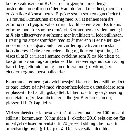
bedre kvalifisert enn B. C er den ingeniøren med lengst
ansiennitet innenfor området. Han ble først konsultert, men han
ønsket ikke å konstitueres. B pekte seg ut som en egnet leder i
Ys fravær. Kommunen er uenig med X i at hennes fem års
erfaring som byggforvalter er mer kvalifiserende enn Bs tre års
erfaring innenfor samme området. Kommunen er videre uenig i
at X sitt tillitserverv gjør henne mer kvalifisert til lederstillingen.
Erfaring fra arbeidsområdet med to år mer enn B er heller ikke
noe som er utslagsgivende i en vurdering av hvem som skal
konstitueres. Dette er en lederstilling og ikke en fagstilling. Det
vises til at B er tilsatt i samme avdeling som X og ble tilsatt på
bakgrunn av sin fagkompetanse. Han er overingeniør som X, og
har i tillegg etterutdanning innen forvaltning, utvikling av
eiendom og noe personalledelse.
Kommunen er uenig at avdelingssjef ikke er en lederstilling. Det
er bare ledere på nivå med virksomhetsledere og etatsledere som
er plassert i forhandlingskapittel 3. I henhold til ny organisering
med etater og virksomheter, er stillingen B er konstituert i,
plassert i HTA kapittel 3.
Virksomhetsleder la også vekt på at ledere må ha en 100 prosent
stilling i kommunen. X har siden 1. oktober 2010 søkt om og fått
innvilget redusert arbeidstid til 70 prosent stilling i henhold til
arbeidsmiljøloven § 10-2 pkt. 4. Den siste søknaden ble