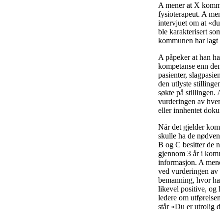
A mener at X kommun
fysioterapeut. A men
intervjuet om at «du
ble karakterisert s
kommunen har lagt v
A påpeker at han ha
kompetanse enn dem 
pasienter, slagpasien
den utlyste stilling
søkte på stillingen.
vurderingen av hvem
eller innhentet doku
Når det gjelder kom
skulle ha de nødve
B og C besitter de 
gjennom 3 år i komm
informasjon. A mene
ved vurderingen av o
bemanning, hvor han
likevel positive, og
ledere om utførelsen
står «Du er utrolig 