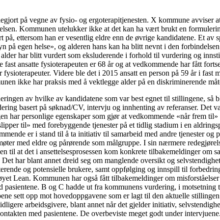
jort på vegne av fysio- og ergoterapitjenesten. X kommune avviser at 
telsen. Kommunen utelukker ikke at det kan ha vært brukt en formulerin
t på, ettersom han er vesentlig eldre enn de øvrige kandidatene. Et av 
yn på egen helse», og alderen hans kan ha blitt nevnt i den forbindel
t alder har blitt vurdert som eksluderende i forhold til vurdering og inn
e fast ansatte fysioterapeuten er 68 år og at vedkommende har fått fortse
 fysioterapeuter. Videre ble det i 2015 ansatt en person på 59 år i fast me
unen ikke har praksis med å vektlegge alder på en diskriminerende måt
eringen av hvilke av kandidatene som var best egnet til stillingene, så b
dering basert på søknad/CV, intervju og innhenting av referanser. Det va
ngen har personlige egenskaper som gjør at vedkommende «når frem til»
lipper til» med forebyggende tjenester på et tidlig stadium i en aldringsp
mmende er i stand til å ta initiativ til samarbeid med andre tjenester og 
møter med eldre og pårørende som målgruppe. I sin nærmere redegjørelse
 til at det i ansettelsesprosessen kom konkrete tilbakemeldinger om 
. Det har blant annet dreid seg om manglende oversikt og selvstendighet 
erende og potensielle brukere, samt oppfølging og innspill til forbedring
øyet Lean. Kommunen har også fått tilbakemeldinger om misforståelser o
pasientene. B og C hadde ut fra kommunens vurdering, i motsetning t
ene sett opp mot hovedoppgavene som er lagt til den aktuelle stillingen
idligere arbeidsgivere, blant annet når det gjelder initiativ, selvstendigh
ontakten med pasientene. De overbeviste meget godt under intervjuene