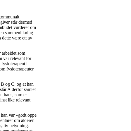
a kommunalt
dsgiver står dermed
 ombudet vurderer om
id en sammenlikning
n dette være ett av
r arbeidet som
m var relevant for
 fysioterapeut i
om fysioterapeuter.
l B og C, og at han
står A derfor samlet
en hans, som er
nst like relevant
 han var «godt oppe
entarer om alderen
egativ betydning.
unen presiserer at