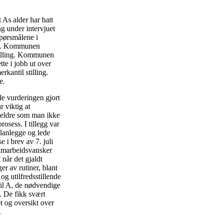
As alder har hatt
g under intervjuet
spørsmålene i
sen. Kommunen
stilling. Kommunen
tte i jobb ut over
rkantil stilling.
e.
le vurderingen gjort
r viktig at
 eldre som man ikke
rosess. I tillegg var
planlegge og lede
 i brev av 7. juli
samarbeidsvansker
når det gjaldt
er av rutiner, blant
g utilfredsstillende
il A, de nødvendige
. De fikk svært
et og oversikt over
.