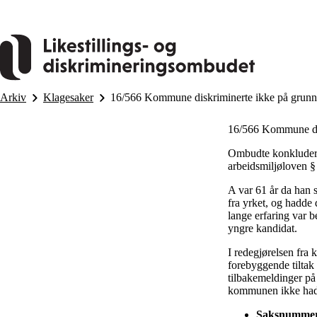
Hopp
til
hovedinnhold
Arkiv
Klagesaker
16/566 Kommune diskriminerte ikke på grunn 
16/566 Kommune dis
Ombudte konkluderte
arbeidsmiljøloven § 
A var 61 år da han 
fra yrket, og hadde 
lange erfaring var b
yngre kandidat.
I redegjørelsen fra 
forebyggende tiltak
tilbakemeldinger på
kommunen ikke hadde
Saksnumme