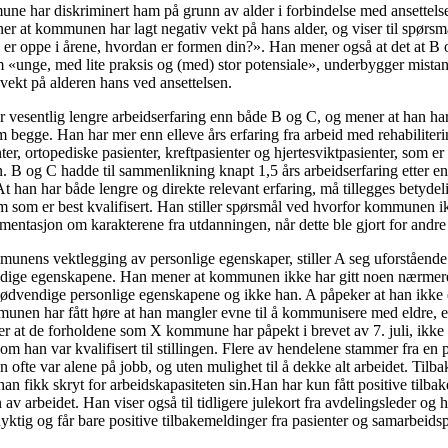
e har diskriminert ham på grunn av alder i forbindelse med ansettelse
er at kommunen har lagt negativ vekt på hans alder, og viser til spørsm
 er oppe i årene, hvordan er formen din?». Han mener også at det at B o
om «unge, med lite praksis og (med) stor potensiale», underbygger mist
ekt på alderen hans ved ansettelsen.
r vesentlig lengre arbeidserfaring enn både B og C, og mener at han ha
begge. Han har mer enn elleve års erfaring fra arbeid med rehabiliteri
ter, ortopediske pasienter, kreftpasienter og hjertesviktpasienter, som er
en. B og C hadde til sammenlikning knapt 1,5 års arbeidserfaring etter e
 At han har både lengre og direkte relevant erfaring, må tillegges betydel
 som er best kvalifisert. Han stiller spørsmål ved hvorfor kommunen i
mentasjon om karakterene fra utdanningen, når dette ble gjort for andre
munens vektlegging av personlige egenskaper, stiller A seg uforstående t
ndige egenskapene. Han mener at kommunen ikke har gitt noen nærmere
nødvendige personlige egenskapene og ikke han. A påpeker at han ikke
unen har fått høre at han mangler evne til å kommunisere med eldre, el
r at de forholdene som X kommune har påpekt i brevet av 7. juli, ikke 
m han var kvalifisert til stillingen. Flere av hendelene stammer fra en
 ofte var alene på jobb, og uten mulighet til å dekke alt arbeidet. Til
 han fikk skryt for arbeidskapasiteten sin.Han har kun fått positive tilba
 av arbeidet. Han viser også til tidligere julekort fra avdelingsleder og h
dyktig og får bare positive tilbakemeldinger fra pasienter og samarbeids