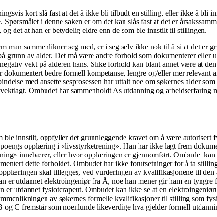
svis kort slå fast at det å ikke bli tilbudt en stilling, eller ikke å bli inns
gere. Spørsmålet i denne saken er om det kan slås fast at det er årsakss
t, og det at han er betydelig eldre enn de som ble innstilt til stillingen.
 man sammenlikner seg med, er i seg selv ikke nok til å si at det er grun
 på grunn av alder. Det må være andre forhold som dokumenterer eller 
egativ vekt på alderen hans. Slike forhold kan blant annet være at den 
har dokumentert bedre formell kompetanse, lengre og/eller mer relevant ar
rbindelse med ansettelsesprosessen har uttalt noe om søkernes alder som 
rt vektlagt. Ombudet har sammenholdt As utdanning og arbeidserfaring 
g
ble innstilt, oppfyller det grunnleggende kravet om å være autorisert f
diepoengs opplæring i «livsstyrketrening». Han har ikke lagt frem dokum
rening» innebærer, eller hvor opplæringen er gjennomført. Ombudet kan h
ert dette forholdet. Ombudet har ikke forutsetninger for å ta stilling t
pplæringen skal tillegges, ved vurderingen av kvalifikasjonene til den a
at han er utdannet elektroingeniør fra Å, noe han mener gir ham en tyngre
 er utdannet fysioterapeut. Ombudet kan ikke se at en elektroingeniø
sammenlikningen av søkernes formelle kvalifikasjoner til stilling som fy
 B og C fremstår som noenlunde likeverdige hva gjelder formell utdanni