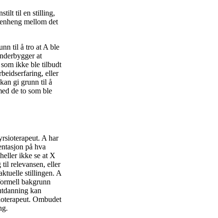
tilt til en stilling,
ammenheng mellom det
n til å tro at A ble
underbygger at
som ikke ble tilbudt
beidserfaring, eller
kan gi grunn til å
med de to som ble
yrsioterapeut. A har
entasjon på hva
eller ikke se at X
il relevansen, eller
ktuelle stillingen. A
 formell bakgrunn
rutdanning kan
sioterapeut. Ombudet
ng.