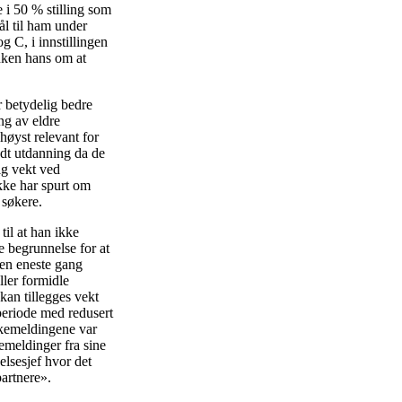
 i 50 % stilling som
ål til ham under
g C, i innstillingen
anken hans om at
r betydelig bedre
ng av eldre
 høyst relevant for
ndt utdanning da de
ig vekt ved
kke har spurt om
 søkere.
il at han ikke
 begrunnelse for at
 en eneste gang
ler formidle
kan tillegges vekt
 periode med redusert
bakemeldingene var
kemeldinger fra sine
elsesjef hvor det
partnere».