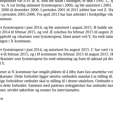
idspunktet var A 61 år. B, som ble tilsatt i stillingen, er født i 1991. C, f
to. A var ferdig utdannet fysioterapeut i 2000, og ble autorisert i 2001.
 2000 til desember 2000. I perioden 2001 til 2011 jobbet han ved Z. Ha
i perioden 2005-2006. Fra april 2013 har han arbeidet i forskjellige vik
kommune.
t fysioterapeut i juni 2014, og ble autorisert i august 2015. B hadde sin
2014 til februar 2015, og ved Æ sykehus fra februar 2015 til august 20
opphold og vikariater som fysioterapeut, blant annet ved Y, fra endt utda
llingen i X kommune.
t fysioterapeut i juni 2014, og autorisert fra august 2015. C har vært i 
4 til februar 2015, og i Ø kommune fra februar 2015 til august 2015. H
kariater som fysioterapeut fra endt utdanning og fram til søknad på den 
d Y.
ner at X kommune har omgått plikten til å tilby ham fast ansettelse ved 
iater. Dette forholdet ligger utenfor ombudets mandat å ta stilling til.
lige forholdene ombudet skal ta stilling til i denne uttalelsen. Ombudet 
om dette forholdet. Sammen med partenes redegjørelser har ombudet mot
ter, utvidet søkerliste og notater fra intervjumalen.
en