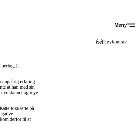
Meny
Høykontrast
nering, jf.
mangeårig erfaring
ente at han med sin
ivt nyutdannet og mye
lsatte fokuserte på
egative
om derfor til at