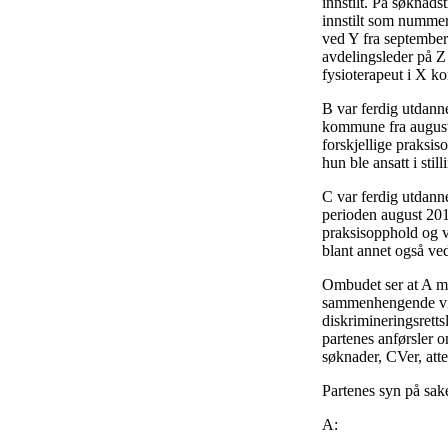
innstilt. På søknadst
innstilt som nummer 
ved Y fra september
avdelingsleder på Z 
fysioterapeut i X 
B var ferdig utdanne
kommune fra august 
forskjellige praksis
hun ble ansatt i sti
C var ferdig utdanne
perioden august 201
praksisopphold og vi
blant annet også ve
Ombudet ser at A me
sammenhengende vikar
diskrimineringsretts
partenes anførsler 
søknader, CVer, attes
Partenes syn på sak
A: