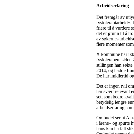
Arbeidserfaring
Det fremgår av utlys
fysioterapiarbeid». 
friere til å vurder
det er grunn til å tr
av søkernes arbeidse
flere momenter som t
X kommune har ikke 
fysioterapeut siden 
stillingen han søkte
2014, og hadde fram
De har imidlertid og
Det er ingen tvil o
har svært relevant 
sett som bedre kvali
betydelig lengre enn
arbeidserfaring som
Ombudet ser at A ha
i årene» og spurte
hans kan ha falt sli
Ombudet mener det e