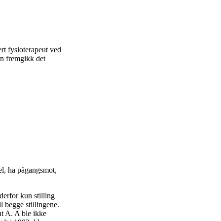
t fysioterapeut ved
en fremgikk det
bel, ha pågangsmot,
derfor kun stilling
il begge stillingene.
nt A. A ble ikke