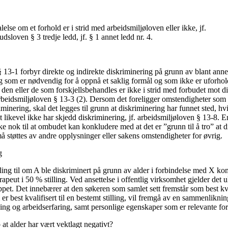
else om et forhold er i strid med arbeidsmiljøloven eller ikke, jf.
sloven § 3 tredje ledd, jf. § 1 annet ledd nr. 4.
13-1 forbyr direkte og indirekte diskriminering på grunn av blant annet
g som er nødvendig for å oppnå et saklig formål og som ikke er uforho
den eller de som forskjellsbehandles er ikke i strid med forbudet mot d
arbeidsmiljøloven § 13-3 (2). Dersom det foreligger omstendigheter som gi
iminering, skal det legges til grunn at diskriminering har funnet sted, hv
t likevel ikke har skjedd diskriminering, jf. arbeidsmiljøloven § 13-8. 
ke nok til at ombudet kan konkludere med at det er ”grunn til å tro” at d
å støttes av andre opplysninger eller sakens omstendigheter for øvrig.
g
lling til om A ble diskriminert på grunn av alder i forbindelse med X k
erapeut i 50 % stilling. Ved ansettelse i offentlig virksomhet gjelder det 
ppet. Det innebærer at den søkeren som samlet sett fremstår som best kval
r best kvalifisert til en bestemt stilling, vil fremgå av en sammenlikni
ing og arbeidserfaring, samt personlige egenskaper som er relevante for 
o at alder har vært vektlagt negativt?