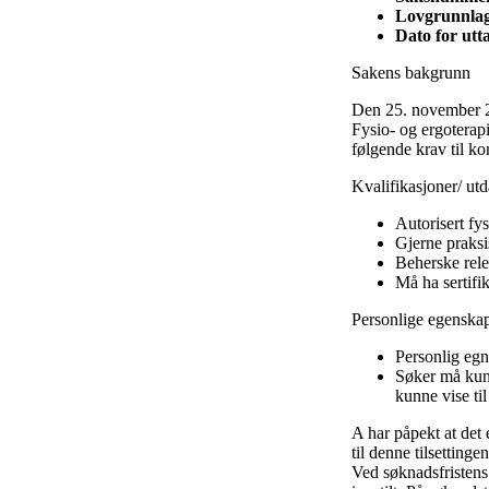
Lovgrunnla
Dato for utta
Sakens bakgrunn
Den 25. november 20
Fysio- og ergoterap
følgende krav til k
Kvalifikasjoner/ ut
Autorisert fy
Gjerne praksi
Beherske rele
Må ha sertifik
Personlige egenskap
Personlig egne
Søker må kunn
kunne vise ti
A har påpekt at det 
til denne tilsettinge
Ved søknadsfristens u