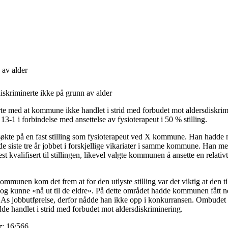
av alder
kriminerte ikke på grunn av alder
 med at kommune ikke handlet i strid med forbudet mot aldersdiskrimi
13-1 i forbindelse med ansettelse av fysioterapeut i 50 % stilling.
søkte på en fast stilling som fysioterapeut ved X kommune. Han hadde 
de siste tre år jobbet i forskjellige vikariater i samme kommune. Han m
est kvalifisert til stillingen, likevel valgte kommunen å ansette en relat
kommunen kom det frem at for den utlyste stilling var det viktig at den ti
 og kunne «nå ut til de eldre». På dette området hadde kommunen fått n
 As jobbutførelse, derfor nådde han ikke opp i konkurransen. Ombudet k
 handlet i strid med forbudet mot aldersdiskriminering.
r
: 16/566