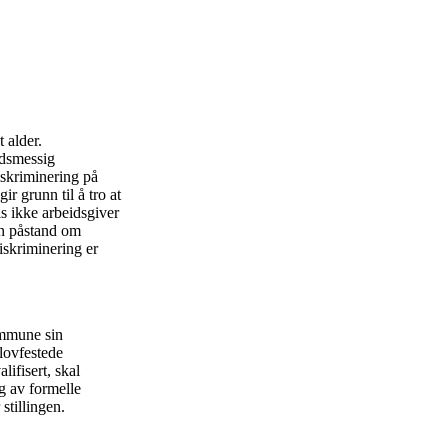
 alder.
ldsmessig
iskriminering på
r grunn til å tro at
is ikke arbeidsgiver
En påstand om
iskriminering er
ommune sin
ulovfestede
ifisert, skal
ng av formelle
stillingen.