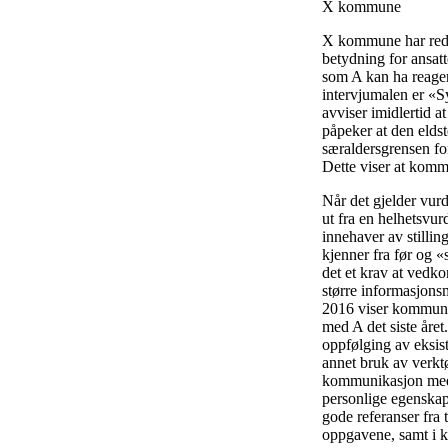
X kommune
X kommune har redeg
betydning for ansat
som A kan ha reager
intervjumalen er «S
avviser imidlertid a
påpeker at den eldst
særaldersgrensen for
Dette viser at komm
Når det gjelder vurd
ut fra en helhetsvur
innehaver av stilli
kjenner fra før og «s
det et krav at vedko
større informasjons
2016 viser kommunen
med A det siste året
oppfølging av eksist
annet bruk av verkt
kommunikasjon med 
personlige egenskap
gode referanser fra t
oppgavene, samt i k