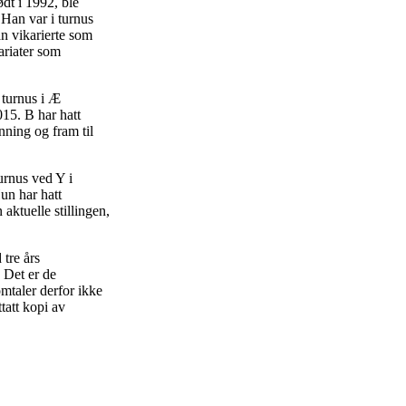
ødt i 1992, ble
 Han var i turnus
n vikarierte som
ariater som
 turnus i Æ
15. B har hatt
nning og fram til
turnus ved Y i
un har hatt
aktuelle stillingen,
tre års
 Det er de
omtaler derfor ikke
tatt kopi av