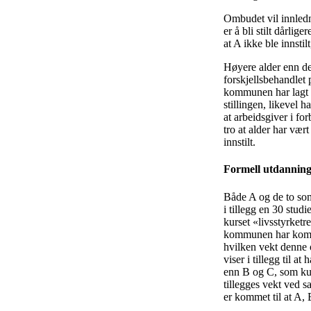
Ombudet vil innledning
er å bli stilt dårli
at A ikke ble innstil
Høyere alder enn dem
forskjellsbehandlet
kommunen har lagt n
stillingen, likevel 
at arbeidsgiver i fo
tro at alder har væ
innstilt.
Formell utdannin
Både A og de to som 
i tillegg en 30 stu
kurset «livsstyrket
kommunen har komment
hvilken vekt denne o
viser i tillegg til 
enn B og C, som kun
tillegges vekt ved 
er kommet til at A,