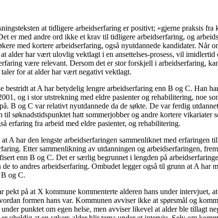
ningsteksten at tidligere arbeidserfaring er positivt; «gjerne praksis fr
Det er med andre ord ikke et krav til tidligere arbeidserfaring, og arbei
e søkere med kortere arbeidserfaring, også nyutdannede kandidater. Når
o at alder har vært ulovlig vektlagt i en ansettelses-prosess, vil imidlert
rfaring være relevant. Dersom det er stor forskjell i arbeidserfaring, ka
aler for at alder har vært negativt vektlagt.
bestridt at A har betydelig lengre arbeidserfaring enn B og C. Han ha
2001, og i stor utstrekning med eldre pasienter og rehabilitering, noe so
 på. B og C var relativt nyutdannede da de søkte. De var ferdig utdannet
 til søknadstidspunktet hatt sommerjobber og andre kortere vikariater s
så erfaring fra arbeid med eldre pasienter, og rehabilitering.
m at A har den lengste arbeidserfaringen sammenliknet med erfaringen ti
erfaring. Etter sammenlikning av utdanningen og arbeidserfaringen, frem
fisert enn B og C. Det er særlig begrunnet i lengden på arbeidserfaring
 de to andres arbeidserfaring. Ombudet legger også til grunn at A har mi
 B og C.
r pekt på at X kommune kommenterte alderen hans under intervjuet, at
 hvordan formen hans var. Kommunen avviser ikke at spørsmål og komm
k under punktet om egen helse, men avviser likevel at alder ble tillagt n
r uheldig at en søkers alder blir tema under et intervju. Selv om komm