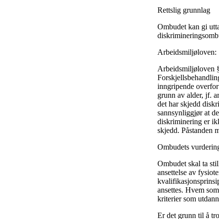
Rettslig grunnlag
Ombudet kan gi uttal
diskrimineringsombud
Arbeidsmiljøloven:
Arbeidsmiljøloven § 
Forskjellsbehandlin
inngripende overfor 
grunn av alder, jf. 
det har skjedd diskr
sannsynliggjør at de
diskriminering er ik
skjedd. Påstanden m
Ombudets vurderin
Ombudet skal ta sti
ansettelse av fysiot
kvalifikasjonsprinsi
ansettes. Hvem som e
kriterier som utdann
Er det grunn til å tr