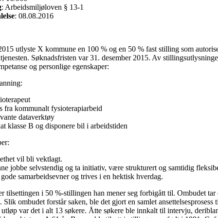
g
: Arbeidsmiljøloven § 13-1
lelse
: 08.08.2016
15 utlyste X kommune en 100 % og en 50 % fast stilling som autoriser
itjenesten. Søknadsfristen var 31. desember 2015. Av stillingsutlysning
ompetanse og personlige egenskaper:
danning:
sioterapeut
s fra kommunalt fysioterapiarbeid
vante dataverktøy
at klasse B og disponere bil i arbeidstiden
er:
thet vil bli vektlagt.
e jobbe selvstendig og ta initiativ, være strukturert og samtidig fleksi
l gode samarbeidsevner og trives i en hektisk hverdag.
er tilsettingen i 50 %-stillingen han mener seg forbigått til. Ombudet tar 
n. Slik ombudet forstår saken, ble det gjort en samlet ansettelsesprosess t
tløp var det i alt 13 søkere. Åtte søkere ble innkalt til intervju, deribla