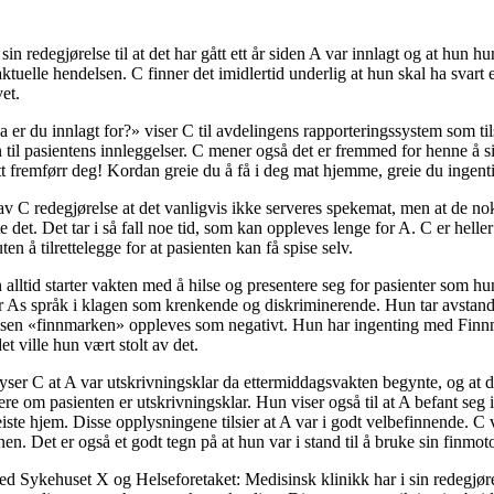
sin redegjørelse til at det har gått ett år siden A var innlagt og at hun h
aktuelle hendelsen. C finner det imidlertid underlig at hun skal ha svart
et.
 er du innlagt for?» viser C til avdelingens rapporteringssystem som tils
 til pasientens innleggelser. C mener også det er fremmed for henne å si
ett fremførr deg! Kordan greie du å få i deg mat hjemme, greie du ingent
v C redegjørelse at det vanligvis ikke serveres spekemat, men at de nok 
e det. Det tar i så fall noe tid, som kan oppleves lenge for A. C er helle
uten å tilrettelegge for at pasienten kan få spise selv.
n alltid starter vakten med å hilse og presentere seg for pasienter som hu
er As språk i klagen som krenkende og diskriminerende. Hun tar avstand
lsen «finnmarken» oppleves som negativt. Hun har ingenting med Finn
 ville hun vært stolt av det.
yser C at A var utskrivningsklar da ettermiddagsvakten begynte, og at d
re om pasienten er utskrivningsklar. Hun viser også til at A befant seg
iste hjem. Disse opplysningene tilsier at A var i godt velbefinnende. C v
n. Det er også et godt tegn på at hun var i stand til å bruke sin finmot
d Sykehuset X og Helseforetaket: Medisinsk klinikk har i sin redegjørels