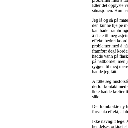
problemer med å fork
Etter det opplyste v
situasjonen. Hun ha
Jeg lå og så på mate
den kunne hjelpe meg
kan både frambringe
å fiske til meg asje
effekt: bedret koord
problemer med å nå f
framførr deg! korda
hadde vann på flask
på nattbordet, men j
ryggen til meg mens
hadde jeg fått.
A følte seg misforst
derfor kontakt med C
ikke hadde krefter t
slik:
Det frambrakte ny hå
forventa effekt, at 
Ikke navngitt lege: 
hendelsesforløpet sl