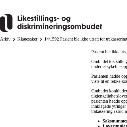
Hopp
til
hovedinnhold
Arkiv
Klagesaker
14/1592 Pasient ble ikke utsatt for trakasserin
Pasient ble ikke utsa
Ombudet tok stilling
under et sykehusop
Pasienten hadde op
viste til en rekke k
Ombudet konkluderte 
tilgjengelighetslove
pasienten hadde opp
innklagede ytringer o
trakassering i strid
Saksnummer
Lovgrunnlag: