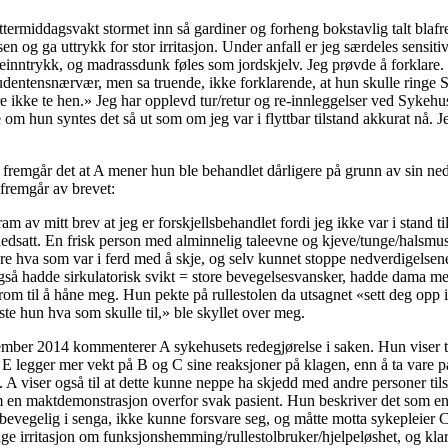
ttermiddagsvakt stormet inn så gardiner og forheng bokstavlig talt blaf
sen og ga uttrykk for stor irritasjon. Under anfall er jeg særdeles sensit
seinntrykk, og madrassdunk føles som jordskjelv. Jeg prøvde å forklare.
tudentensnærvær, men sa truende, ikke forklarende, at hun skulle ringe
e ikke te hen.» Jeg har opplevd tur/retur og re-innleggelser ved Sykehus
 om hun syntes det så ut som om jeg var i flyttbar tilstand akkurat nå. Je
 fremgår det at A mener hun ble behandlet dårligere på grunn av sin ned
fremgår av brevet:
am av mitt brev at jeg er forskjellsbehandlet fordi jeg ikke var i stand ti
edsatt. En frisk person med alminnelig taleevne og kjeve/tunge/halsmus
re hva som var i ferd med å skje, og selv kunnet stoppe nedverdigelsene
så hadde sirkulatorisk svikt = store bevegelsesvansker, hadde dama med
erom til å håne meg. Hun pekte på rullestolen da utsagnet «sett deg opp i 
sste hun hva som skulle til,» ble skyllet over meg.
ember 2014 kommenterer A sykehusets redegjørelse i saken. Hun viser til
 E legger mer vekt på B og C sine reaksjoner på klagen, enn å ta vare 
 A viser også til at dette kunne neppe ha skjedd med andre personer ti
 en maktdemonstrasjon overfor svak pasient. Hun beskriver det som en
ubevegelig i senga, ikke kunne forsvare seg, og måtte motta sykepleier 
ige irritasjon om funksjonshemming/rullestolbruker/hjelpeløshet, og kla