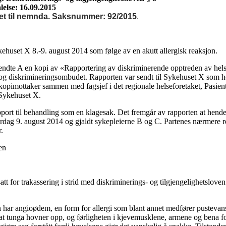
lelse: 16.09.2015
et til nemnda.
Saksnummer: 92/2015
.
kehuset X 8.-9. august 2014 som følge av en akutt allergisk reaksjon.
sendte A en kopi av «Rapportering av diskriminerende opptreden av hels
gs- og diskrimineringsombudet. Rapporten var sendt til Sykehuset X som 
opimottaker sammen med fagsjef i det regionale helseforetaket, Pasie
 Sykehuset X.
ort til behandling som en klagesak. Det fremgår av rapporten at hend
lørdag 9. august 2014 og gjaldt sykepleierne B og C. Partenes nærmere r
.
en
tt for trakassering i strid med diskriminerings- og tilgjengelighetslov
n har angioødem, en form for allergi som blant annet medfører pustevans
 at tunga hovner opp, og førligheten i kjevemusklene, armene og bena f