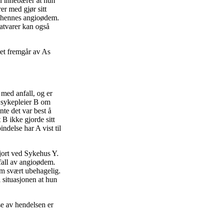
en innebærer at hun
r med gjør sitt
ed hennes angioødem.
atvarer kan også
det fremgår av As
 med anfall, og er
t sykepleier B om
te det var best å
B ikke gjorde sitt
ndelse har A vist til
gjort ved Sykehus Y.
nfall av angioødem.
som svært ubehagelig.
 situasjonen at hun
se av hendelsen er