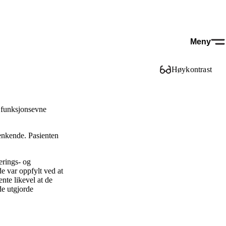
Meny
Høykontrast
t funksjonsevne
enkende. Pasienten
erings- og
de var oppfylt ved at
te likevel at de
 de utgjorde