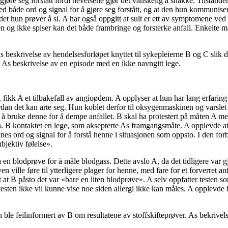
jøre seg forstått fordi hevelsene gjør det vanskelig å snakke. Tilstand
både ord og signal for å gjøre seg forstått, og at den hun kommunisere
 det hun prøver å si. A har også oppgitt at sult er ett av symptomene v
n og ikke spiser kan det både frambringe og forsterke anfall. Enkelte m
As beskrivelse av hendelsesforløpet knyttet til sykepleierne B og C slik 
er As beskrivelse av en episode med en ikke navngitt lege.
fikk A et tilbakefall av angioødem. A opplyser at hun har lang erfaring
dan det kan arte seg. Hun koblet derfor til oksygenmaskinen og varsle
å bruke denne for å dempe anfallet. B skal ha protestert på måten A men
n. B kontaktet en lege, som aksepterte As framgangsmåte. A opplevde at 
nnes ord og signal for å forstå henne i situasjonen som oppsto. I den forbi
ubjektiv følelse».
a en blodprøve for å måle blodgass. Dette avslo A, da det tidligere var 
n ville føre til ytterligere plager for henne, med fare for et forverret a
t at B påsto det var «bare en liten blodprøve». A selv oppfatter testen 
sten ikke vil kunne vise noe siden allergi ikke kan måles. A opplevde i
ble feilinformert av B om resultatene av stoffskifteprøver. As bekrivel