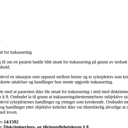
g
tt for trakassering
 til om en pasient hadde blitt utsatt for trakassering på grunn av nedsat
phold.
plevd en situasjon som oppstod mellom henne og to sykepleiers som kr
onkrete uttalelser og handlinger hun mente utgjorde trakassering.
med at pasienten ikke ble utsatt for trakassering i strid med diskrimin
n § 8. Ombudet la til grunn at trakasseringsbestemmelsens subjektive si
levd sykepleiernes handlinger og ytringer som krenkende. Ombudet men
g handlinger etter objektive kriterier ikke var tilstrekkelig alvorlige at
 med loven.
: 14/1592
 Diskriminerings- og tilgjengelighetsloven § 8