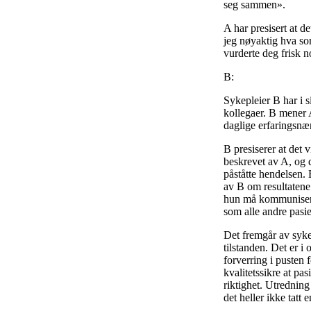
seg sammen».
A har presisert at d
jeg nøyaktig hva som
vurderte deg frisk n
B:
Sykepleier B har i s
kollegaer. B mener 
daglige erfaringsnæ
B presiserer at det 
beskrevet av A, og d
påståtte hendelsen. 
av B om resultatene 
hun må kommunisere
som alle andre pasie
Det fremgår av syke
tilstanden. Det er i
forverring i pusten
kvalitetssikre at pa
riktighet. Utredning
det heller ikke tatt