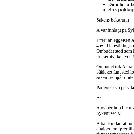
Dato for utta
Sak påklag
Sakens bakgrunn
A var innlagt på Sy
Etter innleggelsen 
4a» til likestillin
Ombudet stod som k
brukerutvalget ved
Ombudet tok As rapp
påklaget fant sted 
saken fremgår under
Partenes syn på sak
A:
A mener hun ble utsa
Sykehuset X.
A har forklart at hu
angioødem fører til