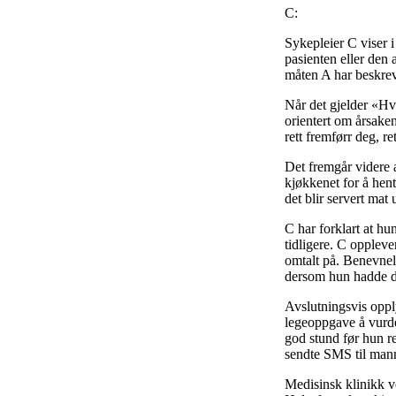
C:
Sykepleier C viser i 
pasienten eller den 
måten A har beskrev
Når det gjelder «Hva
orientert om årsaken
rett fremførr deg, r
Det fremgår videre a
kjøkkenet for å hent
det blir servert mat 
C har forklart at hu
tidligere. C opplev
omtalt på. Benevne
dersom hun hadde det
Avslutningsvis oppl
legeoppgave å vurde
god stund før hun re
sendte SMS til manne
Medisinsk klinikk ve