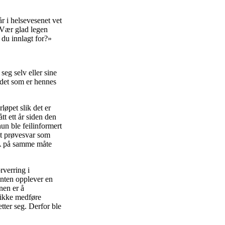
år i helsevesenet vet
. Vær glad legen
 du innlagt for?»
seg selv eller sine
 det som er hennes
løpet slik det er
t ett år siden den
un ble feilinformert
det prøvesvar som
 A på samme måte
rverring i
enten opplever en
nen er å
n ikke medføre
tter seg. Derfor ble