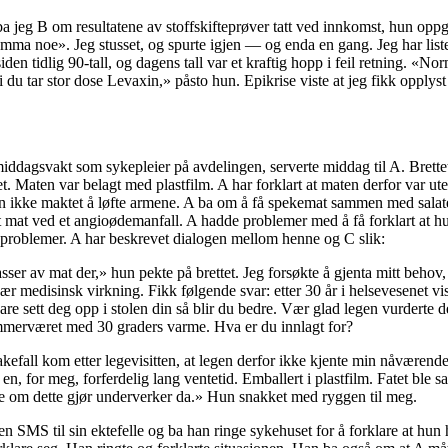
a jeg B om resultatene av stoffskifteprøver tatt ved innkomst, hun oppg
a noe». Jeg stusset, og spurte igjen — og enda en gang. Jeg har liste
iden tidlig 90-tall, og dagens tall var et kraftig hopp i feil retning. «No
i du tar stor dose Levaxin,» påsto hun. Epikrise viste at jeg fikk opplyst
iddagsvakt som sykepleier på avdelingen, serverte middag til A. Brettet
et. Maten var belagt med plastfilm. A har forklart at maten derfor var ut
n ikke maktet å løfte armene. A ba om å få spekemat sammen med salate
lt mat ved et angioødemanfall. A hadde problemer med å få forklart at 
eproblemer. A har beskrevet dialogen mellom henne og C slik:
ser av mat der,» hun pekte på brettet. Jeg forsøkte å gjenta mitt behov
nær medisinsk virkning. Fikk følgende svar: etter 30 år i helsevesenet v
are sett deg opp i stolen din så blir du bedre. Vær glad legen vurderte de
ommerværet med 30 graders varme. Hva er du innlagt for?
bakefall kom etter legevisitten, at legen derfor ikke kjente min nåværen
n, for meg, forferdelig lang ventetid. Emballert i plastfilm. Fatet ble satt
e om dette gjør underverker da.» Hun snakket med ryggen til meg.
 en SMS til sin ektefelle og ba han ringe sykehuset for å forklare at hun