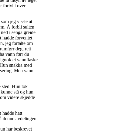
e få tilsyn av lege.
 fortvilt over
 som jeg visste at
em. Å forbli sulten
 ned i senga greide
et hadde forventet
n, jeg fortalte om
ramførr deg, rett
 ha vann førr du
tignok ei vannflaske
n. Hun snakka med
isering. Men vann
e sted. Hun tok
e kunne stå og hun
 som videre skjedde
n hadde hatt
 på denne avdelingen.
 Hun har beskrevet