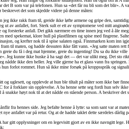
lare seg. Han ringte og forklarte situasjonen. Han ba også om at A mått
ar det B som var på telefonen. Hun sa «det får nu bli som det blir». A var
r beskrevet det som skjedde videre på denne måten:
n jeg ikke rakk fram til, greide ikke løfte armene og gripe den, samtidig
 ut av anfallet, fort. Sterk sult er ett av symptomene ved mitt angioød
 og forsterke anfall. Det gikk nærmere en time innen jeg ved å åle meg
tten med spekemat, klore hull på plastfilmen og spise med fingrene. Salt
inasjon, og krefter nok til å spise salaten også. Finnmarken kom inn igje
ram til maten, og hadde dessuten ikke fått vann. «Jeg satte maten rett f
n greie du få i deg mat hjemme, greie du ingenting! Du sa du ikke ville
e». Jeg kunne ikke huske å ha sagt det — det var ulikt meg. Det sto rik
eg nådde ikke den heller. Jeg ville gjerne ha et glass vann fra springe
 hun forlot rommet. Hun så ikke mine forsøk på kroppsspråk og signal
ått og uglesett, og opplevde at hun ble tiltalt på måter som ikke bør finn
 for å forklare sin opplevelse. A ba henne sette seg fordi hun selv ikk
il å snakke høyt nok til at det nådde en stående person. A beskriver det
nflir fra hennes side. Jeg befalte henne å lytte: sa som sant var at mate
det nye anfallet var på retur. Og at de hadde taklet dette særdeles dårlig
A har gitt opplysninger om en legevisitt gjort av en ikke navngitt lege.
ik: