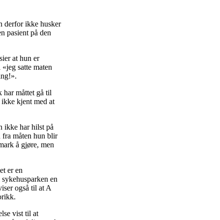
un derfor ikke husker
 en pasient på den
ier at hun er
 «jeg satte maten
ing!».
har måttet gå til
r ikke kjent med at
n ikke har hilst på
 fra måten hun blir
mark å gjøre, men
et er en
 i sykehusparken en
iser også til at A
orikk.
e vist til at