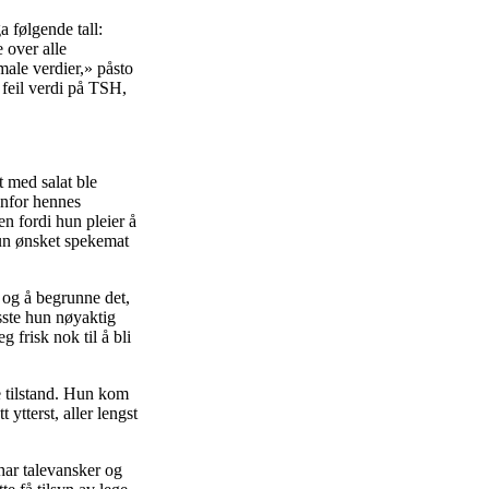
a følgende tall:
 over alle
rmale verdier,» påsto
 feil verdi på TSH,
 med salat ble
enfor hennes
n fordi hun pleier å
hun ønsket spekemat
, og å begrunne det,
isste hun nøyaktig
g frisk nok til å bli
de tilstand. Hun kom
 ytterst, aller lengst
 har talevansker og