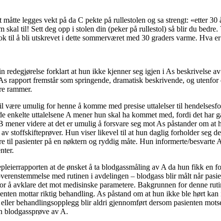
et måtte legges vekt på da C pekte på rullestolen og sa strengt: «etter 30 
 skal til! Sett deg opp i stolen din (peker på rullestol) så blir du bedre
ok til å bli utskrevet i dette sommerværet med 30 graders varme. Hva er
in redegjørelse forklart at hun ikke kjenner seg igjen i As beskrivelse av 
As rapport fremstår som springende, dramatisk beskrivende, og utenfor
re rammer.
vil være umulig for henne å komme med presise uttalelser til hendelsesfor
e enkelte uttalelsene A mener hun skal ha kommet med, fordi det har gåt
B mener videre at det er umulig å forsvare seg mot As påstander om at h
av stoffskifteprøver. Hun viser likevel til at hun daglig forholder seg 
 til pasienter på en nøktern og ryddig måte. Hun informerte/besvarte
nter.
pleierrapporten at de ønsket å ta blodgassmåling av A da hun fikk en fo
 overenstemmelse med rutinen i avdelingen – blodgass blir målt når pasi
 for å avklare det mot medisinske parametere. Bakgrunnen for denne ruti
sienten mottar riktig behandling. As påstand om at hun ikke ble hørt ka
 eller behandlingsopplegg blir aldri gjennomført dersom pasienten motse
 en blodgassprøve av A.