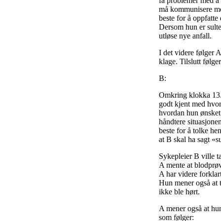
få problemer med å g
må kommunisere med 
beste for å oppfatte
Dersom hun er sulte
utløse nye anfall.
I det videre følger 
klage. Tilslutt følg
B:
Omkring klokka 13. 
godt kjent med hvor
hvordan hun ønsket 
håndtere situasjone
beste for å tolke he
at B skal ha sagt «s
Sykepleier B ville t
A mente at blodprøve
A har videre forklar
Hun mener også at te
ikke ble hørt.
A mener også at hun 
som følger: