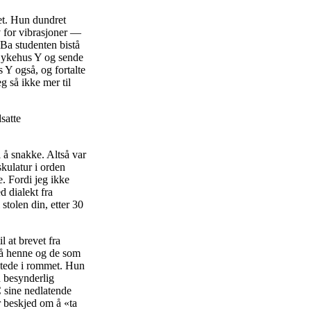
ret. Hun dundret
iv for vibrasjoner —
 Ba studenten bistå
 Sykehus Y og sende
 Y også, og fortalte
g så ikke mer til
satte
l å snakke. Altså var
kulatur i orden
. Fordi jeg ikke
 dialekt fra
stolen din, etter 30
 at brevet fra
på henne og de som
lstede i rommet. Hun
 besynderlig
C sine nedlatende
r beskjed om å «ta