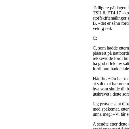
Tidligere på dagen b
TSH 6, FT4 17 «komm
stoffskiftemålinger s
B, «det er sånn ford
veldig feil.
C:
C, som hadde etterm
plassert på nattbord
rekkevidde fordi hu
ha god effekt av sa
fordi hun hadde tal
Hånflir: «Du har mas
at salt mat har noe 
hva som skulle til: b
utskrevet i dette s
Jeg prøvde si at til
med spekemat, etter e
unna meg: «Vi får s
A sendte etter dette