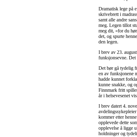
Dramatisk lege på e
skrivebrett i madras
samt alle andre san
meg. Legen tillot s
meg dit, «for du hør
det, og spurte henne
den legen.
I brev av 23. august
funksjonsevne. Det 
Det bør gå tydelig fr
en av funksjonene n
hadde kunnet forkla
kunne snakke, og og
Finnmark fritt spill
år i helsevesenet vi
I brev datert 4. nov
avdelingssykepleier
kommer etter henne.
opplevede dette som
opplevelse å ligge 
holdninger og tydel