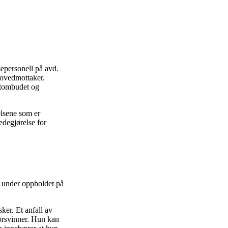
epersonell på avd.
hovedmottaker.
ntombudet og
elsene som er
edegjørelse for
en under oppholdet på
ker. Et anfall av
orsvinner. Hun kan